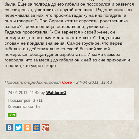
была. Еще за полгода до его гибели он поссорился и развелся
со свекровью, ушел жить к другой женщине. Родственница так
переживала за них, что просила гадалку на них погадать, а
она и говорит: "- Про Сергея хотите спросить, родственника
вашего?", родственница, естсественно, удивилась.
Гадалка продолжила: "- Он вернется к своей жене, он
помирятся, но нет ему места на этом свете". Тогда этим
словам не придали значения. Самое грустное, что перед
гибелью он действительно со-своей бывшей женой
помирился, обещал денег заработать... И мама свекора
говорила, что за месяц до гибели он к ней во сне приходил и
говорил, что умрет скоро...
Новость отредактировал
Core
- 24-04-2011, 11:43
24-04-2011, 11:43 by
WalderinG
Просмотров: 3 711
Комментарии: 15
+19