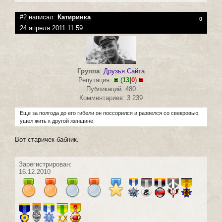
#2 написал:
Катиринка
0
24 апреля 2011 11:59
Группа
:
Друзья Сайта
Репутация:
(
13
|
0
)
Публикаций: 480
Комментариев: 3 239
Еще за полгода до его гибели он поссорился и развелся со свекровью,
ушел жить к другой женщине.
Вот старичек-бабник.
Зарегистрирован:
16.12.2010