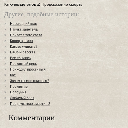
Ключевые слова:
Предсказание
смерть
Другие, подобные истории:
Новогодний шар
Птичка залетела
Привет с того света
Конец времен
Каково умирать?
Бабкин рассказ
Все сбылось
Проклятый цирк
Приходил проститься
Кот
Зачем ты мне снишься?
Проклятие
Полоумие
Любимый брат
Предчувствие смерти - 2
Комментарии