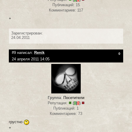
Публикаций: 15
Комментариев: 117
+
Зарегистрирован:
24.04.2011
#9 написал:
Renik
0
24 апреля 2011 14:05
Группа
:
Посетители
Репутация:
(
0
|
0
)
Публикаций: 1
Комментариев: 73
грустно
+