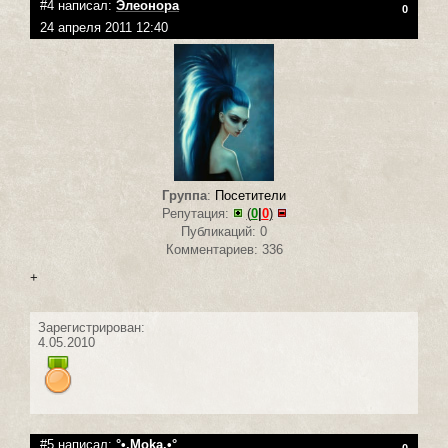
#4 написал:
Элеонора
0
24 апреля 2011 12:40
Группа
:
Посетители
Репутация:
(
0
|
0
)
Публикаций: 0
Комментариев: 336
+
Зарегистрирован:
4.05.2010
#5 написал:
°•.Moka.•°
0