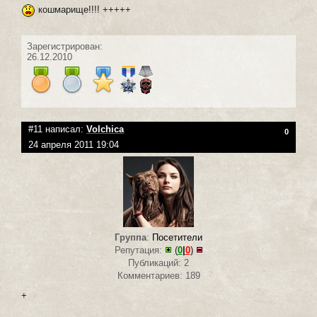
кошмарище!!!! +++++
Зарегистрирован:
26.12.2010
#11 написал:
Volchica
0
24 апреля 2011 19:04
Группа
:
Посетители
Репутация:
(
0
|
0
)
Публикаций: 2
Комментариев: 189
+