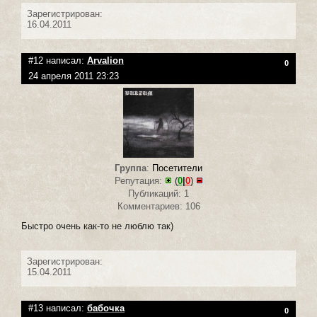
Зарегистрирован:
16.04.2011
#12 написал:
Arvalion
0
24 апреля 2011 23:23
Группа
:
Посетители
Репутация:
(
0
|
0
)
Публикаций: 1
Комментариев: 106
Быстро очень как-то не люблю так)
Зарегистрирован:
15.04.2011
#13 написал:
бабочка
0