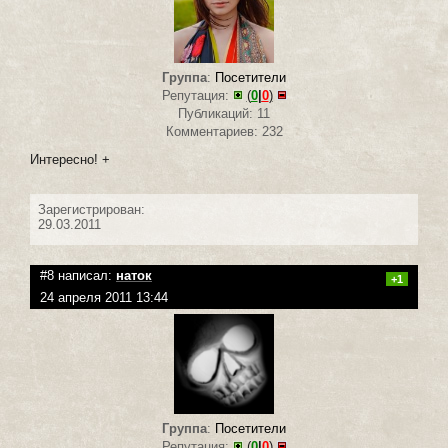
Группа
:
Посетители
Репутация:
(
0
|
0
)
Публикаций: 11
Комментариев: 232
Интересно! +
Зарегистрирован:
29.03.2011
#8 написал:
наток
+1
24 апреля 2011 13:44
Группа
:
Посетители
Репутация:
(
0
|
0
)