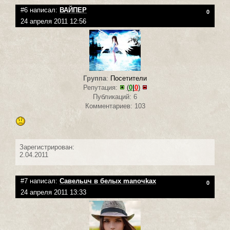
#6 написал:
ВАЙПЕР
0
24 апреля 2011 12:56
Группа
:
Посетители
Репутация:
(
0
|
0
)
Публикаций: 6
Комментариев: 103
Зарегистрирован:
2.04.2011
#7 написал:
Савельuч в белых mаnочkax
0
24 апреля 2011 13:33