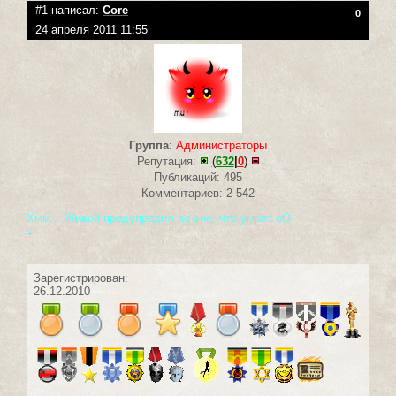
#1 написал:
Core
0
24 апреля 2011 11:55
Группа
:
Администраторы
Репутация:
(
632
|
0
)
Публикаций: 495
Комментариев: 2 542
Хмм... Живой предупредил во сне, что умрет оО
+
Зарегистрирован:
26.12.2010