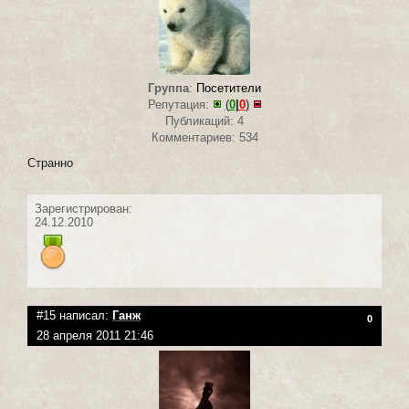
Группа
:
Посетители
Репутация:
(
0
|
0
)
Публикаций: 4
Комментариев: 534
Странно
Зарегистрирован:
24.12.2010
#15 написал:
Ганж
0
28 апреля 2011 21:46