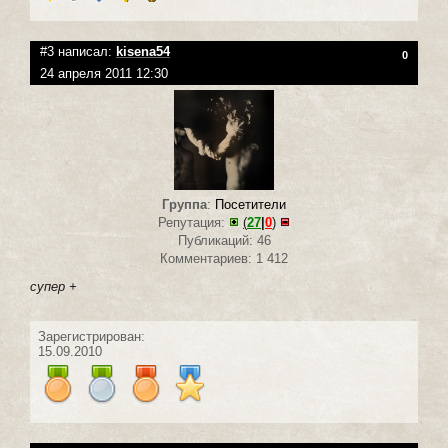
#3 написал:
kisena54
0
24 апреля 2011 12:30
Группа
:
Посетители
Репутация:
(
27
|
0
)
Публикаций: 46
Комментариев: 1 412
супер +
Зарегистрирован:
15.09.2010