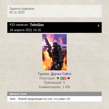
Зарегистрирован:
26.11.2010
#10 написал:
ТейнШах
0
24 апреля 2011 14:16
Группа
:
Друзья Сайта
Репутация:
(
0
|
0
)
Публикаций: 0
Комментариев: 1 458
Цитата: Core
Хмм... Живой предупредил во сне, что умрет оО