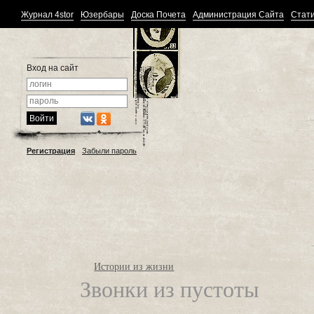
Журнал 4stor
Юзербары
Доска Почета
Администрация Сайта
Стати
Вход на сайт
Регистрация
Забыли пароль
Истории из жизни
Звонки из пустоты