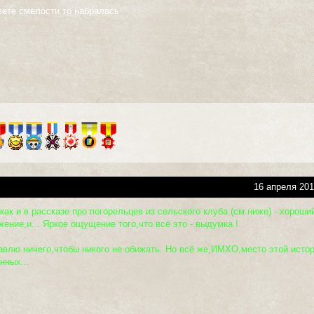
вете смелости то набралась
16 апреля 201
как и в рассказе про погорельцев из сельского клуба (см.ниже) - хороши
жение,и... Яркое ощущение того,что всё это - выдумка !
авлю ничего,чтобы никого не обижать. Но всё же,ИМХО,место этой истор
нных...