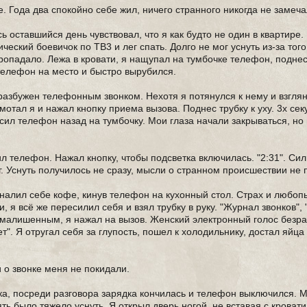
. Года два спокойно себе жил, ничего странного никогда не замеча
ь оставшийся день чувствовал, что я как будто не один в квартире.
еский боевичок по ТВ3 и лег спать. Долго не мог уснуть из-за того
ропадало. Лежа в кровати, я нащупал на тумбочке телефон, поднес 
 телефон на место и быстро вырубился.
 разбужен телефонным звонком. Нехотя я потянулся к нему и взглян
рмотал я и нажал кнопку приема вызова. Поднес трубку к уху. 3х се
осил телефон назад на тумбочку. Мои глаза начали закрываться, н
ил телефон. Нажал кнопку, чтобы подсветка включилась. "2:31". Си
. Уснуть получилось не сразу, мысли о странном происшествии не 
алил себе кофе, кинув телефон на кухонный стол. Страх и любоп
и, я всё же пересилил себя и взял трубку в руку. "Журнал звонков",
 умалишенным, я нажал на вызов. Женский электронный голос безр
. Я отругал себя за глупость, пошел к холодильнику, достал яйца 
 о звонке меня не покидали.
ка, посреди разговора зарядка кончилась и телефон выключился. 
ять было тяжело уснуть. Я открыл дверь ногой, не вставая с кровати