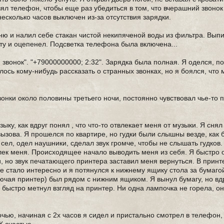
взял телефон, чтобы еще раз убедиться в том, что вчерашний звонок
есколько часов выключен из-за отсутствия зарядки.
ухню и налил себе стакан чистой некипяченой воды из фильтра. Вып
ату и оцепенел. Подсветка телефона была включена...
звонок". "+79000000000; 2:32". Зарядка была полная. Я оделся, п
ось кому-нибудь рассказать о странных звонках, но я боялся, что 
онки около половины третьего ночи, постоянно чувствовал чье-то п
ку, как вдруг понял , что что-то отвлекает меня от музыки. Я сня
вызова. Я прошелся по квартире, но гудки были слышны везде, как 
 сел, одел наушники, сделал звук громче, чтобы не слышать гудков.
влек меня. Происходящее начало выводить меня из себя. Я быстро 
, но звук печатающего принтера заставил меня вернуться. В прин
не стало интересно и я потянулся к нижнему ящику стола за бумагой
ючая принтер) был рядом с нижним ящиком. Я вынул бумагу, но вд
 быстро метнул взгляд на принтер. Ни одна лампочка не горела, о
чью, начиная с 2х часов я сидел и пристально смотрел в телефон,