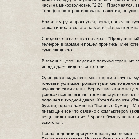
часы на микроволновке. "2:29". Я засмеялся, 
Телефон не отреагировал на нажатия, он уже н
Ближе к утру, я проснулся, встал, пошел на к
стакан и поставил его на место. Зашел в комн
Я подошел и взглянул на экран. "Пропущенный 
телефон в карман и пошел пройтись. Мне хотел
сумасшедшего.
В течение целой недели я получал странные зв
иногда даже видел чьи-то тени.
Один раз я сидел за компьютером и слушал музы
головы и услышал громкие гудки как во время 
издавали сами стены. Вернувшись в комнату, я
успокоиться не вышло, громкий стук в окно от
подошел к входной двери. Хотел было уже уйти
бумаги, горела лампочка "Вставьте бумагу". М
питающий всё что связано с компьютером (вкл
вещь: пилот выключен! Бросил бумагу на пол и
выключен.
После недолгой прогулки я вернулся домой. Но