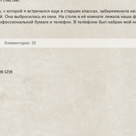
К счастью.
а, с которой я встречался еще в старших классах, забеременела не
ой. Она выбросилась из окна. На столе в её комнате лежала наша 
рофессиональной бумаге и телефон. В телефоне был набран мой н
Комментарии: 26
ое
стук