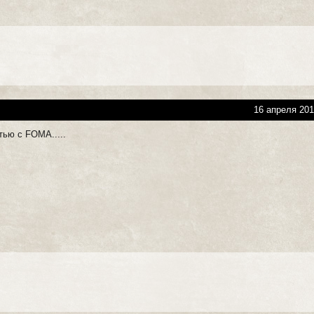
16 апреля 201
ью с FOMA.....