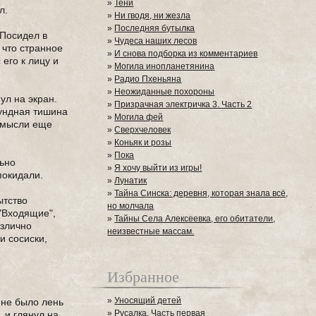
»
Тени
л.
»
Ни гводя, ни жезла
»
Последняя бутылка
 Посидел в
»
Чудеса наших лесов
 что странное
»
И снова подборка из комментариев
его к лицу и
»
Могила инопланетянина
»
Радио Пхеньяна
»
Неожиданные похороны
ул на экран.
»
Призрачная электричка 3. Часть 2
кундная тишина
»
Могила фей
о мысли еще
»
Сверхчеловек
»
Коньяк и розы
»
Пока
льно
»
Я хочу выйти из игры!
покидали.
»
Лунатик
»
Тайна Синска: деревня, которая знала всё,
ытство
но молчала
 "Входящие",
»
Тайны Села Алексеевка, его обитатели,
азлично
неизвестные массам.
и сосиски,
Избранное
»
Уносящий детей
Мне было лень
»
Русалка. Часть первая
, и глянул на