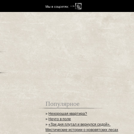
-->
Мы в соцсетях:
Популярное
»
Нехорошая квартира?
»
Нечто в поле
»
«Три дня плутал и вернулся седой».
Мистические истории о нововятских лесах