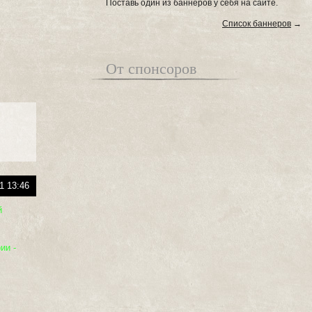
Поставь один из баннеров у себя на сайте.
Список баннеров
→
От спонсоров
1 13:46
й
ии -