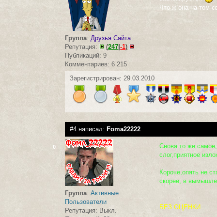
Что ж она на том с
Группа
:
Друзья Сайта
Репутация:
(
247
|
-1
)
Публикаций: 9
Комментариев: 6 215
Зарегистрирован: 29.03.2010
#4 написал:
Foma22222
Снова то же самое,
0
слог,приятное изло
Короче,опять не ст
скорее, в вымышле
Группа
:
Активные
Пользователи
БЕЗ ОЦЕНКИ
Репутация: Выкл.