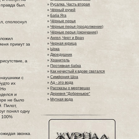
»
Русалка. Часть вторая
 правда был.
»
Чёрный ручей
»
Баба Яга
»
Чёрные перья
ил, сполоснул
»
Чёрные перья (продолжение)
»
Чёрные перья (окончание)
»
Ангел, Черт и Врач
оложил
»
Черная курица
меня примут за
»
Ырка
»
Двоедушник
»
Хранитель
рисутствие, а
»
Противная бабка
»
Как нечистый к вдове сватался
»
Симфония Шоа
л наушники с
»
Ад - это вода
будто их
»
Рассказы о мертвецах
 Но
»
Деревня "Добренькое"
оделся и
»
Мутная вода
тере не было
. Пилот,
руг понял одну
н 100%
 ожидая звонка.