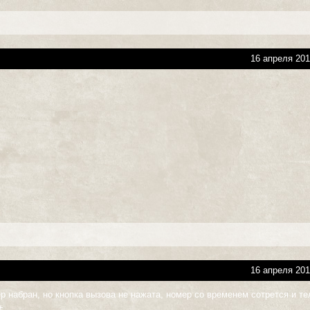
16 апреля 201
16 апреля 201
р набран, но кнопка вызова не нажата, номер со временем сотрется и т
+