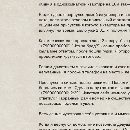
Живу я в однокомнатной квартире на 16м этаже
В один день я вернулся домой из универа и вес
нете, посмотрел вечером прикольный фантастич
ощущение присутствия кого-то в квартире не п
взглянул на время. Было уже 2:31. Я положил
Как мне кажется я проспал часа 2 и вдруг был
"+79000000000". "Что за бред?" - сонно пробо
была мне ответом, после пошли гудки. Я отбр
продолжали крутиться в голове..
Резким движением я вскочил с кровати и схват
напуганный, я положил телефон на место и лег
Проснулся я сильно невыспавшимся. Пошел и н
боролись во мне.. Сделав пару глотков из чашк
"+79000000000; 2:29". Чувствуя себя немного
ответил: "Набранный Вами номер не существует"
позавтракал, оделся и ушел.
Весь день я чувствовал себя уставшим и мысли
Когда я вернулся домой, мне позвонила девуш
искать зарядку, я поужинал и лег в кровать. Оп