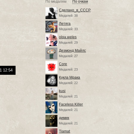
По медалям
По очкам
Сделано_в_СССР
Медалей: 38
Летяга
Медалей: 33
olqa.weles
Медалей: 29
Дезмонд Майлс
Медалей: 27
Core
Медалей: 23
1 12:54
Кукла Мрака
Медалей: 22
kusi
Медалей: 21
Faceless Killer
Медалей: 21
димик
Медалей: 21
Tiamat