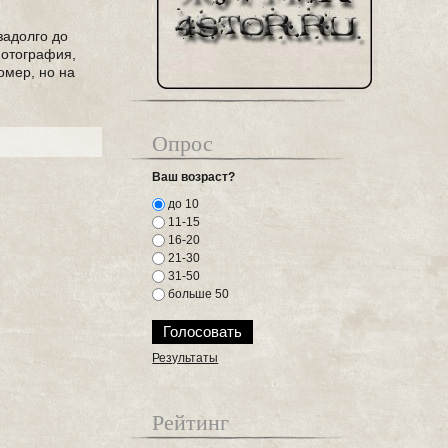
задолго до
фотография,
омер, но на
Опрос
Ваш возраст?
до 10
11-15
16-20
21-30
31-50
больше 50
Результаты
Рейтинг