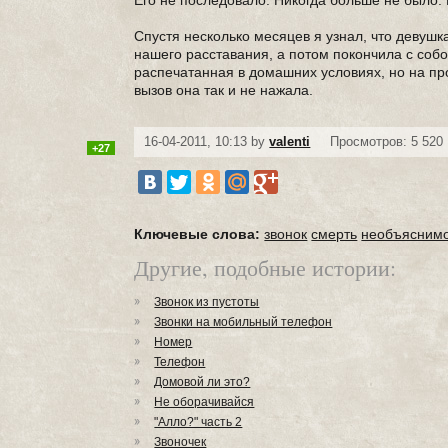
Его не последовало. Никогда больше не было. 
Спустя несколько месяцев я узнал, что девушк
нашего расставания, а потом покончила с соб
распечатанная в домашних условиях, но на п
вызов она так и не нажала.
16-04-2011, 10:13 by
valenti
Просмотров: 5 520
+27
Ключевые слова:
звонок
смерть
необъясним
Другие, подобные истории:
Звонок из пустоты
Звонки на мобильный телефон
Номер
Телефон
Домовой ли это?
Не оборачивайся
"Алло?" часть 2
Звоночек