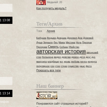
Медалей: 20
Как получить медаль?
1 13:08
Теги/Архив
Тэги
Архив
Бабушка
Ведьма
Девушка
Деревня
Дом
Домовой
Душа
Зеркало
Лес
Мама
Мистика
Ночь
Призрак
Смерть
Призраки
Собака
Убийство
авторская история
авторский
стих
больница
видео
девочка
демон
дети
друг
дух
квартира
кладбище
кот
кровь
любовь
нечто
подруга
популярное
сон
стих
страх
существо
ужас
фото
Показать все теги
Наш баннер
1 13:14
елефон
Понравился сайт страшных историй?