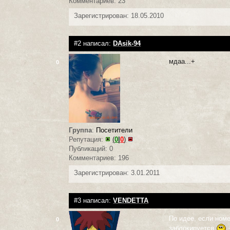
Комментариев: 23
Зарегистрирован: 18.05.2010
#2 написал:
DAsik-94
мдаа...+
0
Группа
:
Посетители
Репутация:
(
0
|
0
)
Публикаций: 0
Комментариев: 196
Зарегистрирован: 3.01.2011
#3 написал:
VENDETTA
По идее, если номе
0
заблокируется