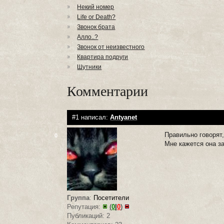
Некий номер
Life or Death?
Звонок брата
Алло..?
Звонок от неизвестного
Квартира подруги
Шутники
Комментарии
#1 написал:
Antyanet
Правильно говорят,
0
Мне кажется она з
Группа
:
Посетители
Репутация:
(
0
|
0
)
Публикаций: 2