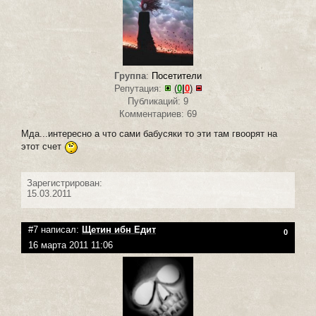
Группа
:
Посетители
Репутация:
(
0
|
0
)
Публикаций: 9
Комментариев: 69
Мда...интересно а что сами бабусяки то эти там гвоорят на
этот счет
Зарегистрирован:
15.03.2011
#7 написал:
Щетин ибн Едит
0
16 марта 2011 11:06