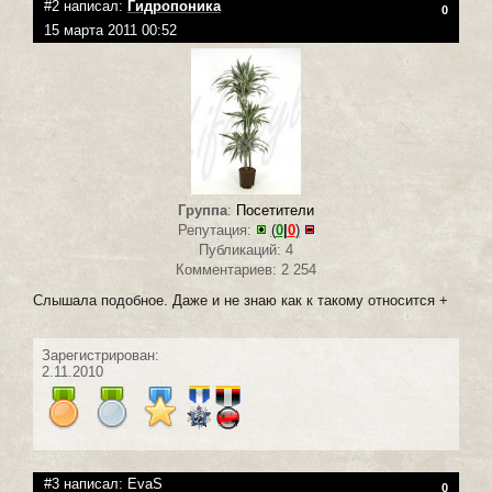
#2 написал:
Гидропоника
0
15 марта 2011 00:52
Группа
:
Посетители
Репутация:
(
0
|
0
)
Публикаций: 4
Комментариев: 2 254
Слышала подобное. Даже и не знаю как к такому относится +
Зарегистрирован:
2.11.2010
#3 написал:
EvaS
0