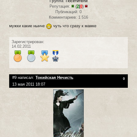
Группа
:
Посетители
Репутация:
(
2
|
0
)
Публикаций: 0
Комментариев: 1 516
мужки какие нынче
чуть что сразу к мамке
Зарегистрирован:
14.02.2011
#9 написал:
Токийская Нечисть
0
13 мая 2011 18:07