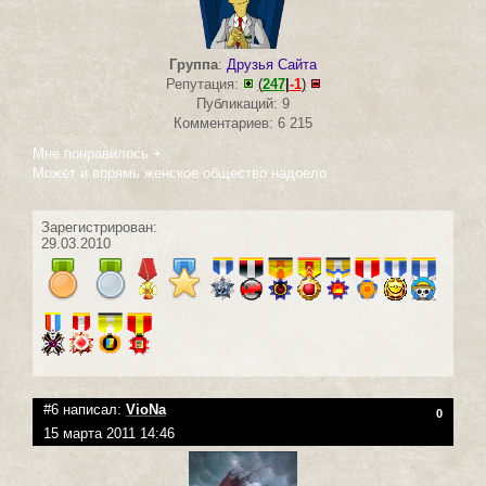
Группа
:
Друзья Сайта
Репутация:
(
247
|
-1
)
Публикаций: 9
Комментариев: 6 215
Мне понравилось +
Может и впрямь женское общество надоело
Зарегистрирован:
29.03.2010
#6 написал:
VioNa
0
15 марта 2011 14:46