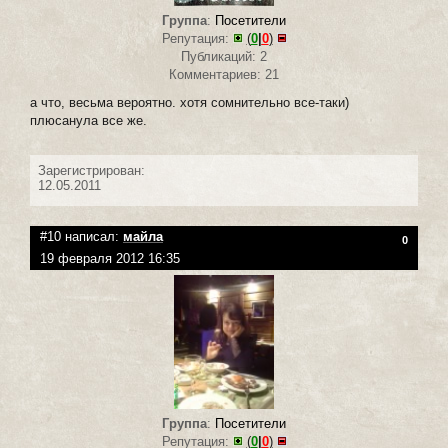
Группа
:
Посетители
Репутация:
(
0
|
0
)
Публикаций: 2
Комментариев: 21
а что, весьма вероятно. хотя сомнительно все-таки)
плюсанула все же.
Зарегистрирован:
12.05.2011
#10 написал:
майла
0
19 февраля 2012 16:35
Группа
:
Посетители
Репутация:
(
0
|
0
)