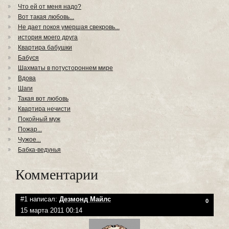
Что ей от меня надо?
Вот такая любовь...
Не дает покоя умершая свекровь...
история моего друга
Квартира бабушки
Бабуся
Шахматы в потустороннем мире
Вдова
Шаги
Такая вот любовь
Квартира нечисти
Покойный муж
Пожар...
Чужое...
Бабка-ведунья
Комментарии
#1 написал:
Дезмонд Майлс
0
15 марта 2011 00:14