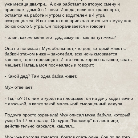
уже месяца два-три... А она работает во вторую смену и
приезжает домой в 1 ночи. Иногда, если нет транспорта,
остается на работе и утром с водителем в 4 утра
возвращается. И вот как-то она приехала тихонько к мужу под
бочок около 5 утра. Он поворачивается и говорит:
- Блин, как же меня этот дед замучил, как ты тут жила?
Она не понимает. Муж объясняет, что дед, который живет с
бабкой этажом ниже – заколебал, всю ночь сморкается,
кашляет, горло прочищает. И это очень хорошо слышно, спать
мешает. Наташа моя посмеялась и говорит:
- Какой дед? Там одна бабка живет.
Муж отвечает:
- Ты, чо? Я с ним и курил на площадке, он на дачу ходит вечно
с авоськой, в кепке такой маленький сморщенный дедуля...
Подруга просто охренела! Муж описал мужа бабули, который
умер 15-17 лет назад. Он курил "Беломор" на лестнице,
действительно харкался, кашлял...
Муж уже полгода трясется, боится спать один. Дошло до того,