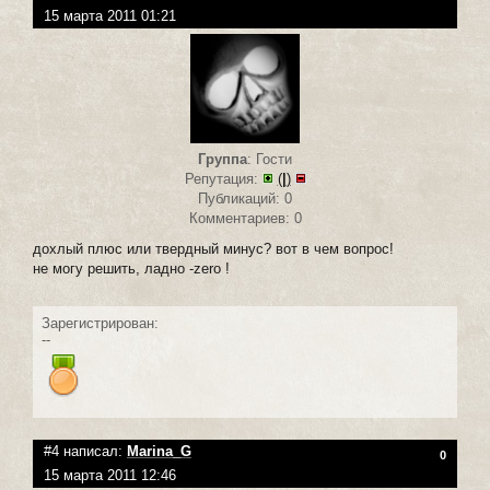
15 марта 2011 01:21
Группа
: Гости
Репутация:
(
|
)
Публикаций: 0
Комментариев: 0
дохлый плюс или твердный минус? вот в чем вопрос!
не могу решить, ладно -zero !
Зарегистрирован:
--
#4 написал:
Marina_G
0
15 марта 2011 12:46