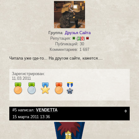
Группа
:
Друзья Сайта
Репутация:
(
1
|
0
)
Публикаций: 30
Комментариев: 1 697
Читала уже где-то... На другом сайте, кажется....
Зарегистрирован:
11.03.2011
#5 написал:
VENDETTA
0
15 марта 2011 13:36