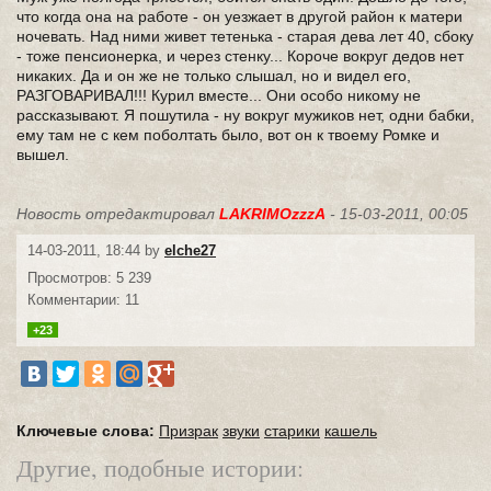
что когда она на работе - он уезжает в другой район к матери
ночевать. Над ними живет тетенька - старая дева лет 40, сбоку
- тоже пенсионерка, и через стенку... Короче вокруг дедов нет
никаких. Да и он же не только слышал, но и видел его,
РАЗГОВАРИВАЛ!!! Курил вместе... Они особо никому не
рассказывают. Я пошутила - ну вокруг мужиков нет, одни бабки,
ему там не с кем поболтать было, вот он к твоему Ромке и
вышел.
Новость отредактировал
LAKRIMOzzzA
- 15-03-2011, 00:05
14-03-2011, 18:44 by
elche27
Просмотров: 5 239
Комментарии: 11
+23
Ключевые слова:
Призрак
звуки
старики
кашель
Другие, подобные истории: