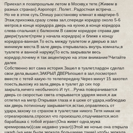
Приехал я позапрошлым летом в Москву,к тете.(Живем в
разных странах).Аэропорт...Полет...Радостная встреча....
Но не в этом суть.Опишу расстановку клмнат в квартире-5
Этаж,прихожка,сразу слева зал,спереди коридор около 5-6
метров,в конце коридора дверь на кухню,в конце коридора
слева-спальная с балконом.В самом коридоре справа две
двери(туалет(прям у начала коридора) и ближе к концу
коридора-ванная.То есть между туалетом и дверью в зал
минимум места.В зале дверь открывалась внутрь комнаты,в
туалете и ванной наружу(То есть закрывали весь
коридор,почему я так акцентирую на этом внимание?Читайте
далее.
Собственно вот сама история.Зашел в туалет,пардон сделал
свои дела,вышел,
ЗАКРЫЛ ДВЕРЬ
пошел в зал,посмотрел
вместе с тетей какую-то телепередачу.Через минут 15 захотел
поесть,выхожу из зала,дверь в туалет до сих пор
закрыта,ничего необычного.И тут....Ручка поворачивается
дверь со скоростью света открывается ударяя меня,я аж
отлетел на метр.Открывая глаза и в шоке от удара,наблюдаю
как дверь потихоньку закрывается,встаю,оправляюсь от
удара,захожу со страхом в туалет,там никого.Тетя никак не
отреагировала,спросил что произошло,отшучивается,мол
барабашка с тобой играет.(Она живет одна,мужа
кремировали)(сам недавно узнал))Этой же ночью она открыла
шкаф (на нем были зеркала,большииие такие) чтобы зеркала