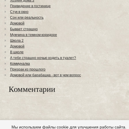
Хозяин дома 3
Привидение в гостинице
Стук в окно
Сон или реальность
Домовой
Бывает страшно
Мужчина в темном коридоре
Школа 2
Домовой
В школе
А тебе страшно ночью ходить в туалет?
Коммуналка
Призрак из прошлого
Домовой или барабашка - вот в чем вопрос
Комментарии
Мы используем файлы cookie для улучшения работы сайта.