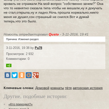
кровать не отражали.На мой вопрос "собственно зачем?" Она
что то невнятно сказала типа чтобы не мешали,ну я докучать
не стал,открыла,ну и ладно.Ночь прошла нормально,никто
меня не душил,сон страшный не снился.Вот и думай
теперь,что это было.
Новость отредактировал
Qusto
- 3-11-2016, 19:41
Причина: Изменил раздел.
3-11-2016, 19:38 by
Pa78
Просмотров: 2 932
Комментарии: 0
+2
Ключевые слова:
Домовой
комнаты
тётя
авторская история
Другие, подобные истории:
«Кто приходил?»