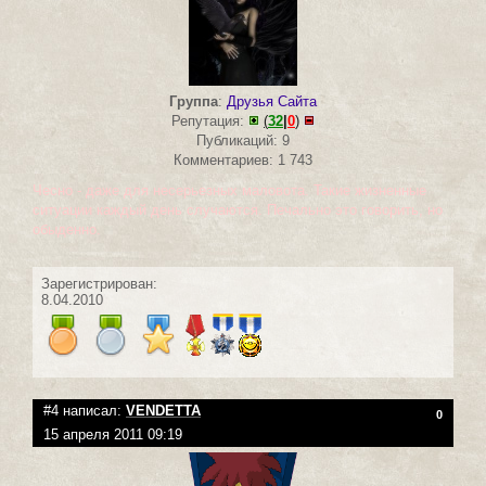
Группа
:
Друзья Сайта
Репутация:
(
32
|
0
)
Публикаций: 9
Комментариев: 1 743
Чесно - даже для несерьезных маловота. Такие жизненные
ситуации каждый день случаются. Печально это говорить, но
обыденно.
Зарегистрирован:
8.04.2010
#4 написал:
VENDETTA
0
15 апреля 2011 09:19