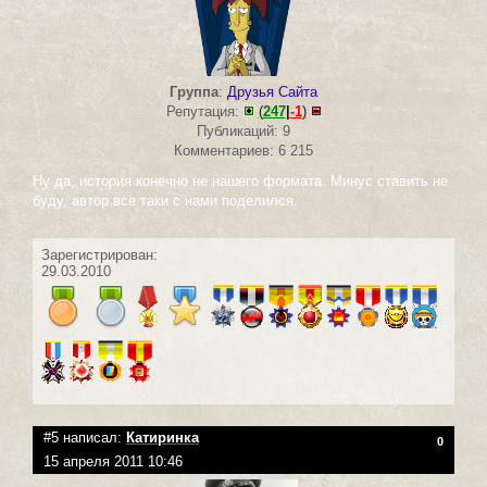
Группа
:
Друзья Сайта
Репутация:
(
247
|
-1
)
Публикаций: 9
Комментариев: 6 215
Ну да, история конечно не нашего формата. Минус ставить не
буду, автор все таки с нами поделился.
Зарегистрирован:
29.03.2010
#5 написал:
Катиринка
0
15 апреля 2011 10:46