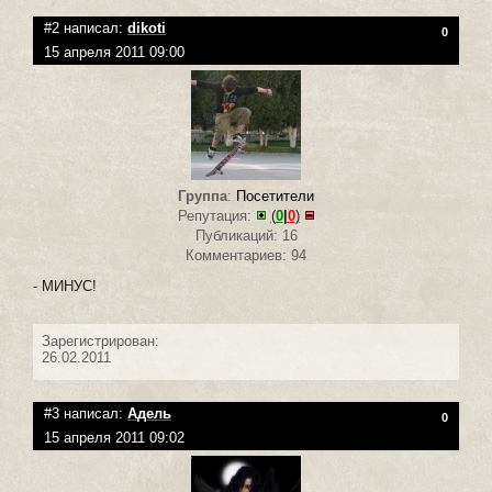
#2 написал:
dikoti
0
15 апреля 2011 09:00
Группа
:
Посетители
Репутация:
(
0
|
0
)
Публикаций: 16
Комментариев: 94
- МИНУС!
Зарегистрирован:
26.02.2011
#3 написал:
Адель
0
15 апреля 2011 09:02