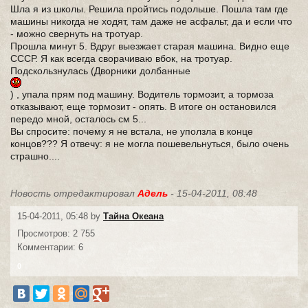
Шла я из школы. Решила пройтись подольше. Пошла там где
машины никогда не ходят, там даже не асфальт, да и если что
- можно свернуть на тротуар.
Прошла минут 5. Вдруг выезжает старая машина. Видно еще
СССР. Я как всегда сворачиваю вбок, на тротуар.
Подскользнулась (Дворники долбанные
) , упала прям под машину. Водитель тормозит, а тормоза
отказывают, еще тормозит - опять. В итоге он остановился
передо мной, осталось см 5...
Вы спросите: почему я не встала, не уползла в конце
концов??? Я отвечу: я не могла пошевельнуться, было очень
страшно....
Новость отредактировал
Адель
- 15-04-2011, 08:48
15-04-2011, 05:48 by
Тайна Океана
Просмотров: 2 755
Комментарии: 6
0