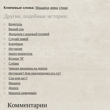
Ключевые слова:
Машина
зима
страх
Другие, подобные истории:
Водитель
Вещий сон
Женщина с ишачьей головой
Случай зимой
Кладбище
Интуиция
Ангел-хранитель
Второе "Я"
Собака
Черная женщина на дороге
Интуиция? Или предупредил кто-то?
Сон или нет?
Машина
Дорога
Машина невидимая
Комментарии