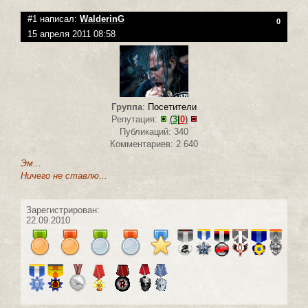
#1 написал:
WalderinG
0
15 апреля 2011 08:58
Группа
:
Посетители
Репутация:
(
3
|
0
)
Публикаций: 340
Комментариев: 2 640
Эм...
Ничего не ставлю...
Зарегистрирован:
22.09.2010