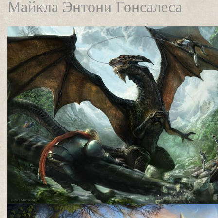
Майкла Энтони Гонсалеса