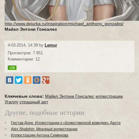
http://www.dejurka.ru/inspiration/michael_anthony_gonzales/
Майкл Энтони Гонсалес
4-03-2014, 14:39 by
Lemur
Просмотров: 7 851
Комментарии: 12
+16
Ключевые слова:
Майкл Энтони Гонсалес
иллюстрации
Угаллу
страшный арт
Другие, подобные истории:
Гюстав Доре. Иллюстрации к «Божественной комедии» Данте
Alex Shatohin. Мрачные иллюстрации
Иллюстрации Антона Семенова