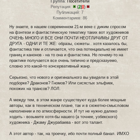
Группа
:
Посетители
Репутация:
(
2
|
0
)
Публикаций: 7
Комментариев: 86
Ну знаете, в нашем современном 21-м веке с диким спросом
на фэнтези и фантастическую тематику таких вот художников
ОЧЕНЬ МНОГО И ВСЕ ОНИ ПОЧТИ НЕОТЛИЧИМЫ ДРУГ ОТ
ДРУГА - ОДНИ И ТЕ ЖЕ: образы, сюжеты.. хотя казалось бы,
фантастика тем и отличается, что она потенциально не имеет
границ и канонов - на то она и фантастика. Но почему-то на
практике получается все очень типично и предсказуемо,
словно это какой-то консервативный жанр.
Серьезно, что нового и оригинального вы увидели в этой
подборке? Драконов? Гномов? Или сисястых эльфиек,
похожих на трансов? ЛОЛ.
А между тем, в этом жанре существуют куда более мощные
авторы, как в техническом плане, так и в сюжетно-смысловом
наполнении и по атмосферности. И тут не нужно далеко
ходить - возьмите хотя-бы нашего (а точнее, узбекского)
художника - Джаму Джурабаева - вот это талант.
А этот автор - так, на троечку, ибо почти полный банал. ИМХО