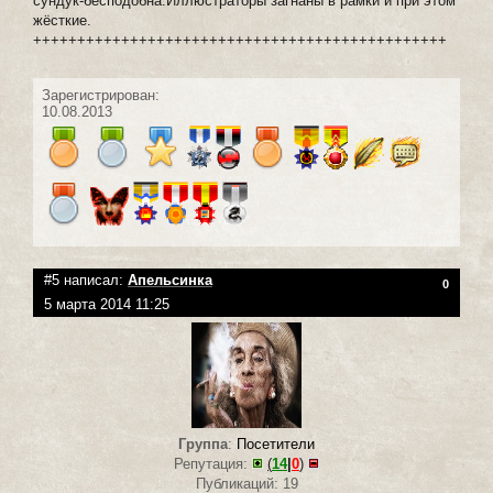
сундук-бесподобна.Иллюстраторы загнаны в рамки и при этом
жёсткие.
+++++++++++++++++++++++++++++++++++++++++++++++
Зарегистрирован:
10.08.2013
#5 написал:
Апельсинка
0
5 марта 2014 11:25
Группа
:
Посетители
Репутация:
(
14
|
0
)
Публикаций: 19