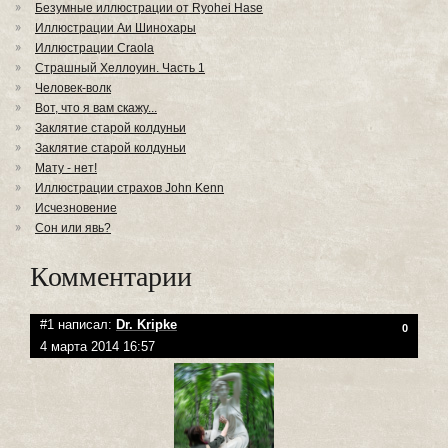
Безумные иллюстрации от Ryohei Hase
Иллюстрации Аи Шинохары
Иллюстрации Craola
Страшный Хеллоуин. Часть 1
Человек-волк
Вот, что я вам скажу...
Заклятие старой колдуньи
Заклятие старой колдуньи
Мату - нет!
Иллюстрации страхов John Kenn
Исчезновение
Сон или явь?
Комментарии
#1 написал:
Dr. Kripke
0
4 марта 2014 16:57