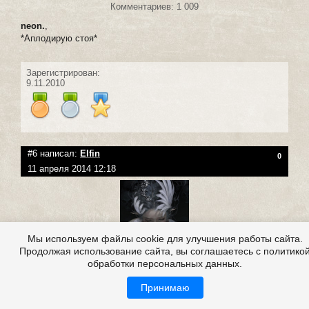
Комментариев: 1 009
neon.
,
*Аплодирую стоя*
Зарегистрирован:
9.11.2010
#6 написал:
Elfin
0
11 апреля 2014 12:18
Мы используем файлы cookie для улучшения работы сайта.
Продолжая использование сайта, вы соглашаетесь с политико
Группа
:
Друзья Сайта
обработки персональных данных.
Репутация:
(
282
|
0
)
Публикаций: 35
Принимаю
Комментариев: 400