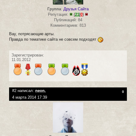
Группа
:
Друзья Сайта
Репутация:
(
21
|
0
)
Публикаций: 84
Комментариев: 813
Вау, потрясающие арты.
Правда по тематике сайта не совсем подходят
Зарегистрирован:
11.01.2012
#2 написал:
neon.
0
4 марта 2014 17:39