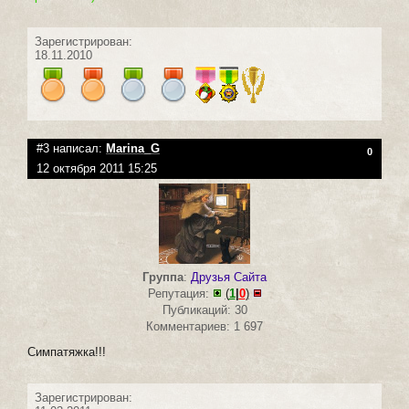
Зарегистрирован:
18.11.2010
#3 написал:
Marina_G
0
12 октября 2011 15:25
Группа
:
Друзья Сайта
Репутация:
(
1
|
0
)
Публикаций: 30
Комментариев: 1 697
Симпатяжка!!!
Зарегистрирован: