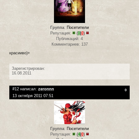
Группа
:
Посетители
Репутация:
(
0
|
0
)
Публикаций: 4
Комментариев: 137
красииво)+
Зарегистрирован:
16.08.2011
#12 написал:
zeronnn
0
13 октября 2011 07:51
Группа
:
Посетители
Репутация:
(
4
|
0
)