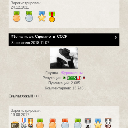
Зарегистрирован:
24.12.2011
#16 написал:
Сделано_в_СССР
0
3 февраля 2018 11:07
Группа
:
Журналисты
Репутация:
(
3682
|
-1
)
Публикаций: 2 685
Комментариев: 13 745
Симпатяжка!!!++++
Зарегистрирован:
19.08.2017