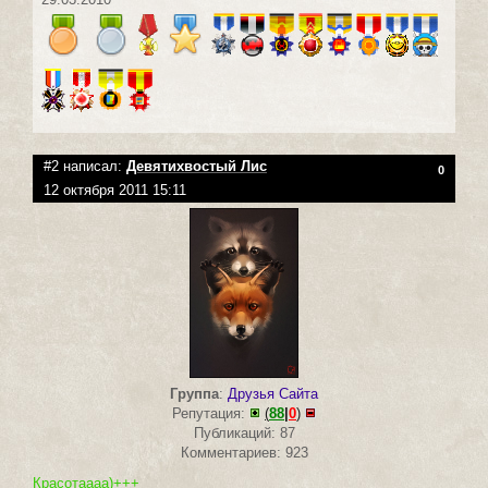
#2 написал:
Девятихвостый Лис
0
12 октября 2011 15:11
Группа
:
Друзья Сайта
Репутация:
(
88
|
0
)
Публикаций: 87
Комментариев: 923
Красотаааа)+++