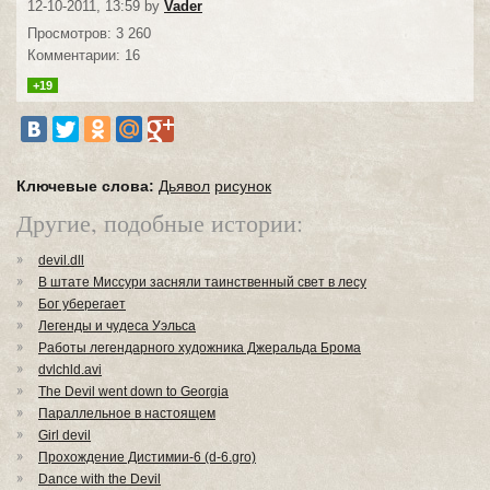
12-10-2011, 13:59 by
Vader
Просмотров: 3 260
Комментарии: 16
+19
Ключевые слова:
Дьявол
рисунок
Другие, подобные истории:
devil.dll
В штате Миссури засняли таинственный свет в лесу
Бог уберегает
Легенды и чудеса Уэльса
Работы легендарного художника Джеральда Брома
dvlchld.avi
The Devil went down to Georgia
Параллельное в настоящем
Girl devil
Прохождение Дистимии-6 (d-6.gro)
Dance with the Devil