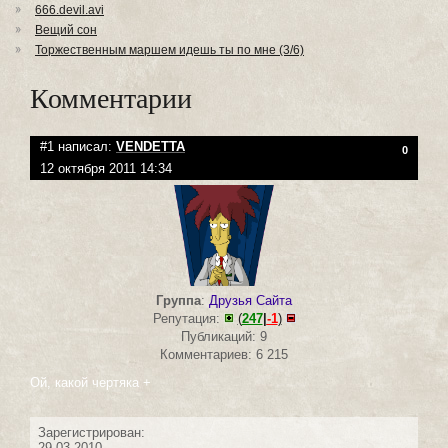
666.devil.avi
Вещий сон
Торжественным маршем идешь ты по мне (3/6)
Комментарии
#1 написал:
VENDETTA
0
12 октября 2011 14:34
Группа
:
Друзья Сайта
Репутация:
(
247
|
-1
)
Публикаций: 9
Комментариев: 6 215
Ой, какой чертяка +
Зарегистрирован:
29.03.2010