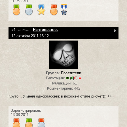
11.03.2011
#4 написал:
Ничтожество.
0
12 октября 2011 16:12
Группа
:
Посетители
Репутация:
(
0
|
0
)
Публикаций: 61
Комментариев: 442
Круто... У меня одноклассник в похожем стиле рисует))) +++
Зарегистрирован:
13.08.2011