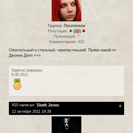
Группа
:
Посетители
Репутация:
(
0
|
0
)
Публикаций: 7
Комментариев: 423
Обаятельный и стильный, черепастенький. Прямо какой-то
Джонни Депп.+++
Зарегистрирован:
9.08.2011
#10 написал:
Sketti Jones
0
12 октября 2011 19:39