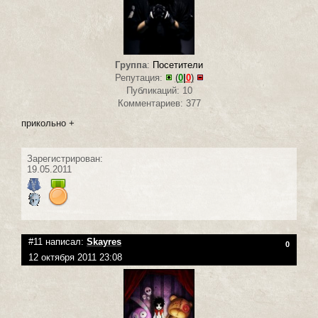
Группа
:
Посетители
Репутация:
(
0
|
0
)
Публикаций: 10
Комментариев: 377
прикольно +
Зарегистрирован:
19.05.2011
#11 написал:
Skayres
0
12 октября 2011 23:08