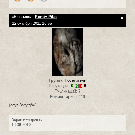
#6 написал:
Pontiy Pilat
0
12 октября 2011 16:55
Группа
:
Посетители
Репутация:
(
0
|
0
)
Публикаций: 7
Комментариев: 116
{eqyz [eqytq////
Зарегистрирован:
18.09.2010