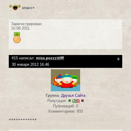
класс+
Зарегистрирован:
10.08.2011
#15 написал:
miss.pozzzitifff
0
30 января 2012 16:46
Группа
:
Друзья Сайта
Репутация:
(
2
|
0
)
Публикаций: 0
Комментариев: 933
++++++++++++