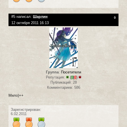
#5 написал:
Шарлин
0
12 октября 2011 16:13
Группа
:
Посетители
Репутация:
(
0
|
0
)
Публикаций: 28
Комментариев: 586
Мило)++
Зарегистрирован:
6.02.2011