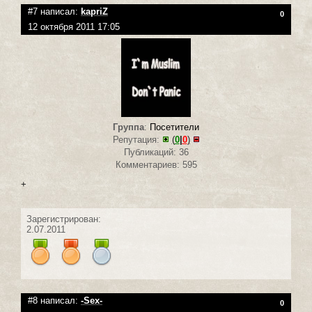
#7 написал:
kapriZ
0
12 октября 2011 17:05
Группа
:
Посетители
Репутация:
(
0
|
0
)
Публикаций: 36
Комментариев: 595
+
Зарегистрирован:
2.07.2011
#8 написал:
-Sex-
0