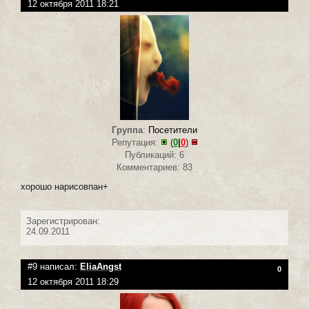
12 октября 2011 18:21
Группа
:
Посетители
Репутация:
(
0
|
0
)
Публикаций: 6
Комментариев: 83
хорошо нарисовпан+
Зарегистрирован:
24.09.2011
#9 написал:
EliaAngst
0
12 октября 2011 18:29