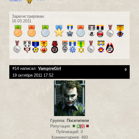
Зарегистрирован:
16.03.2011
#14 написал:
VampireGirl
0
19 октября 2011 17:52
Группа
:
Посетители
Репутация:
(
3
|
0
)
Публикаций: 0
Комментариев: 493