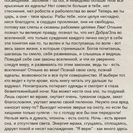
посвящении. Запомни - ты бог, и неведомы больше тебе все
крысиные их идеалы! Нет совести больше в тебе, нет
стеснения, нет робости и раболепства во веки! Теперь же ты
царь, а они - твои крысы. Рабы тебе, ноги целуя несчадно,
неся благодати, в сердцах проклиная, они не свободны,
потому как слепы и скованы рабскими цепями Лжи! Отныне
познал ты великую правду, познал ты, что нет Добра/Зла во
вселенной, что только суждения каждого лично несут в себе
эти понятия как-то, ты волен и ты поступаешь по воле - вот
весь закон жизни, к которым стремишься. Богов почитаешь,
шагаешь ты смело, себя развиваешь, и слышишь и видишь.
Поведай себе сам законы вселенной, и чти их уверенно
следуя миру, и развиваясь по этим законам, ведь ты - есть
вселенная! Отныне во веки! Познай свою силу, познай
идеалы, возможности и все пути совершенство. И выбери тот,
кто ведет к пути крови, коль книгу читать эту дальше ты
вздумал. Нонзитраэль потирает одежды и смотрит в глаза
безмятежнейшей ночи. Как может нести она зло, ты подумай.
Лишь скроет во мраке, окутает очень, туманом седым, закат
благословляя, укутает землю своей пеленою. Неужто она вред
наносит кому-то? Выходит ночное зверье на охоту, но если бы
хищники только гуляли - то с голоду все бы они передохли!
Нельзя жить и думать, чтоночь - есть охота. Ночь - есть время
сна, и отсутствия света. Энергия мрака, сгущаясь, сплощаясь,
дарует покой и несет наслаждение. "Я верю" - как много здесь