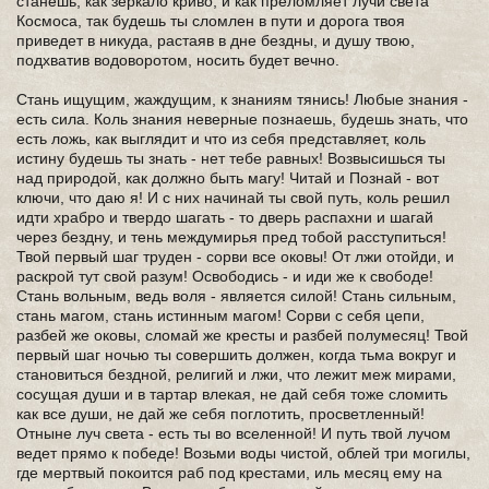
станешь, как зеркало криво, и как преломляет лучи света
Космоса, так будешь ты сломлен в пути и дорога твоя
приведет в никуда, растаяв в дне бездны, и душу твою,
подхватив водоворотом, носить будет вечно.
Стань ищущим, жаждущим, к знаниям тянись! Любые знания -
есть сила. Коль знания неверные познаешь, будешь знать, что
есть ложь, как выглядит и что из себя представляет, коль
истину будешь ты знать - нет тебе равных! Возвысишься ты
над природой, как должно быть магу! Читай и Познай - вот
ключи, что даю я! И с них начинай ты свой путь, коль решил
идти храбро и твердо шагать - то дверь распахни и шагай
через бездну, и тень междумирья пред тобой расступиться!
Твой первый шаг труден - сорви все оковы! От лжи отойди, и
раскрой тут свой разум! Освободись - и иди же к свободе!
Стань вольным, ведь воля - является силой! Стань сильным,
стань магом, стань истинным магом! Сорви с себя цепи,
разбей же оковы, сломай же кресты и разбей полумесяц! Твой
первый шаг ночью ты совершить должен, когда тьма вокруг и
становиться бездной, религий и лжи, что лежит меж мирами,
сосущая души и в тартар влекая, не дай себя тоже сломить
как все души, не дай же себя поглотить, просветленный!
Отныне луч света - есть ты во вселенной! И путь твой лучом
ведет прямо к победе! Возьми воды чистой, облей три могилы,
где мертвый покоится раб под крестами, иль месяц ему на