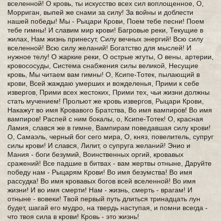
вселенной! О кровь, ты искусство всех сил воплощенное, О,
Морриган, выпей же снами за силу! За войны и доблести
нашей победы! Мы - Рыцари Крови, Поем тебе песни! Поем
тебе гимны! И славим мир крови! Багровые реки, Текущие в
жилах, Нам жизнь принесут, Силу вечных энергий! Всю силу
вселенной! Всю силу желаний! Богатство для мыслей! И
нужное телу! О жаркие реки, О острые жгуты, О вены, артерии,
кровососуды, Система снабжения силы великой, Несущие
кровь, Мы читаем вам гимны! О, Ксипе-Тотек, пылающий в
крови, Всей жаждаю умерших и вожделенья, Прими к себе
извергов, Прими всех жестоких, Прими тех, чьи жизни должны
стать мучением! Прольют же кровь извергов, Рыцари Крови,
Накажут во имя Кровавого Братства, Во имя вампиров! Во имя
вампиров! Распей с ним бокалы, о, Ксипе-Тотек! О, красная
Ламия, слався же в гимне, Вампирам поведавшая силу крови!
О, Самаэль, черный бог сего мира, О, княз, повелитель, супруг
силы крови! И слався, Лилит, о супруга желаний! Энио и
Мания - боги безумий, Воинственных оргий, кровавых
сражений! Все падшие в битвах - вам жертвы отныне, Даруйте
победу нам - Рыцарям Крови! Во имя безумства! Во имя
рассудка! Во имя кровавых богов всей вселенной! Во имя
жизни! И во имя смерти! Нам - жизнь, смерть - врагам! И
отныне - вовеки! Твой первый путь длиться тринадцать лун
будет, шагай его мудро, на твердь наступая, и помни всегда -
что твоя сила в крови! Кровь - это жизнь!