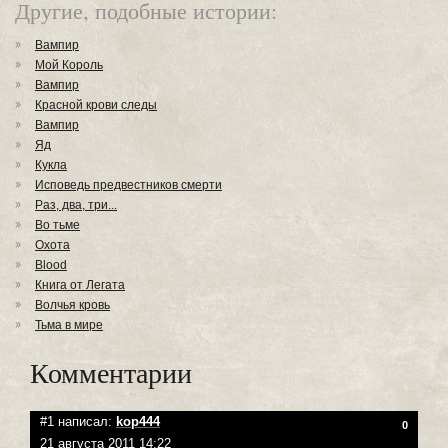
Другие, подобные истории:
Вампир
Мой Король
Вампир
Красной крови следы
Вампир
Яд
Кукла
Исповедь предвестников cмерти
Раз, два, три...
Во тьме
Охота
Blood
Книга от Легата
Волчья кровь
Тьма в мире
Комментарии
#1 написал:
kop444
0
21 августа 2011 14:22