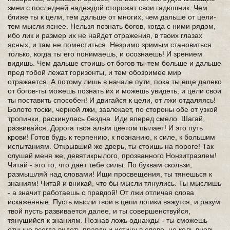
змеи с последней надеждой сторожат свои гадюшник. Чем
ближе ты к цели, тем дальше от многих, чем дальше от цели-
тем мысли яснее. Нельзя познать богов, когда с ними рядом,
ибо лик и размер их не найдет отражения, в твоих глазах
ясных, и там не поместиться. Незримо зримым становиться
только, когда ты его понимаешь, и осознаешь! И зрением
видишь. Чем дальше стоишь от богов ты-тем больше и дальше
пред тобой лежат горизонты, и тем обозримее мир
отражается. А потому лишь в начале пути, пока ты еще далеко
от богов-ты можешь познать их и можешь увидеть, и цели свои
ты поставить способен! И двигайся к цели, от лжи отдаляясь!
Болото тоски, черной лжи, завлекает, по стороны обе от узкой
тропинки, раскинулась бездна. Иди вперед смело. Шагай,
развивайся. Дорога твоя алым цветом пылает! И это путь
крови! Готов будь к терпению, к познанию, к силе, к большим
испытаниям. Открывший же дверь, ты стоишь на пороге! Так
слушай меня же, девятикрылого, прозванного Нонзитраэлем!
Читай - это то, что дает тебе силы. По буквам скользи,
размышляй над словами! Ищи просвещения, ты тянешься к
знаниям! Читай и вникай, что бы мысли тянулись. Ты мыслишь
- а значит работаешь с правдой! От лжи отличая слова
искаженные. Пусть мысли твои в цепи логики вяжутся, и разум
твой пусть развивается далее, и ты совершенствуйся,
тянущийся к знаниям. Познав ложь однажды - ты сможешь
отныне всегда видеть правду и истину в слове, но коль вновь