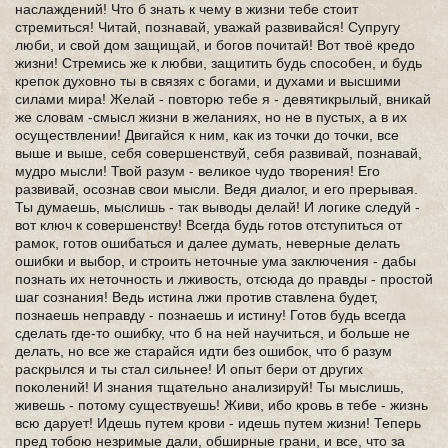
наслаждений! Что б знать к чему в жизни тебе стоит
стремиться! Читай, познавай, уважай развивайся! Супругу
люби, и свой дом защищай, и богов почитай! Вот твоё кредо
жизни! Стремись же к любви, защитить будь способен, и будь
крепок духовно ты в связях с богами, и духами и высшими
силами мира! Желай - повторю тебе я - девятикрылый, вникай
же словам -смысл жизни в желаниях, но не в пустых, а в их
осуществлении! Двигайся к ним, как из точки до точки, все
выше и выше, себя совершенствуй, себя развивай, познавай,
мудро мысли! Твой разум - великое чудо творения! Его
развивай, осознав свои мысли. Ведя диалог, и его прерывая.
Ты думаешь, мыслишь - так выводы делай! И логике следуй -
вот ключ к совершенству! Всегда будь готов отступиться от
рамок, готов ошибаться и далее думать, неверные делать
ошибки и выбор, и строить неточные ума заключения - дабы
познать их неточность и лживость, отсюда до правды - простой
шаг сознания! Ведь истина лжи против ставлена будет,
познаешь неправду - познаешь и истину! Готов будь всегда
сделать где-то ошибку, что б на ней научиться, и больше не
делать, но все же старайся идти без ошибок, что б разум
раскрылся и ты стал сильнее! И опыт бери от других
поколений! И знания тщательно анализируй! Ты мыслишь,
живешь - потому существуешь! Живи, ибо кровь в тебе - жизнь
всю дарует! Идешь путем крови - идешь путем жизни! Теперь
пред тобою незримые дали, обширные грани, и все, что за