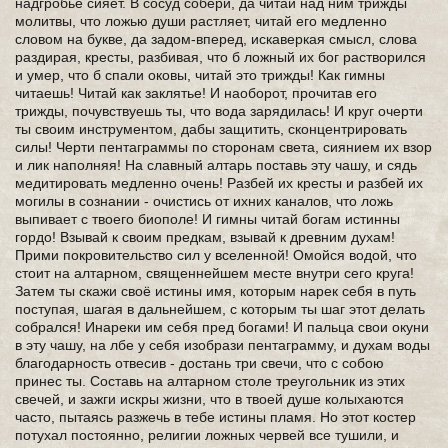
надгробье сияет. В сосуд собери, да читай над ним трижды
молитвы, что ложью души растляет, читай его медленно
словом на букве, да задом-вперед, искаверкая смысл, слова
раздирая, кресты, разбивая, что б ложный их бог растворился
и умер, что б спали оковы, читай это трижды! Как гимны
читаешь! Читай как заклятье! И наоборот, прочитав его
трижды, почувствуешь ты, что вода зарядилась! И круг очерти
ты своим инструментом, дабы защитить, сконцентрировать
силы! Черти пентаграммы по сторонам света, сиянием их взор
и лик наполняя! На славный алтарь поставь эту чашу, и сядь
медитировать медленно очень! Разбей их кресты и разбей их
могилы в сознании - очистись от ихних каналов, что ложь
выпивает с твоего биополе! И гимны читай богам истинны
гордо! Взывай к своим предкам, взывай к древним духам!
Прими покровительство сил у вселенной! Омойся водой, что
стоит на алтарном, священнейшем месте внутри сего круга!
Затем ты скажи своё истины имя, которым нарек себя в путь
поступая, шагая в дальнейшем, с которым ты шаг этот делать
собрался! Инареки им себя пред богами! И пальца свои окуни
в эту чашу, на лбе у себя изобрази пентаграмму, и духам воды
благодарность отвесив - достань три свечи, что с собою
принес ты. Составь на алтарном столе треугольник из этих
свечей, и зажги искры жизни, что в твоей душе колыхаются
часто, пытаясь разжечь в тебе истины пламя. Но этот костер
потухал постоянно, религии ложных червей все тушили, и