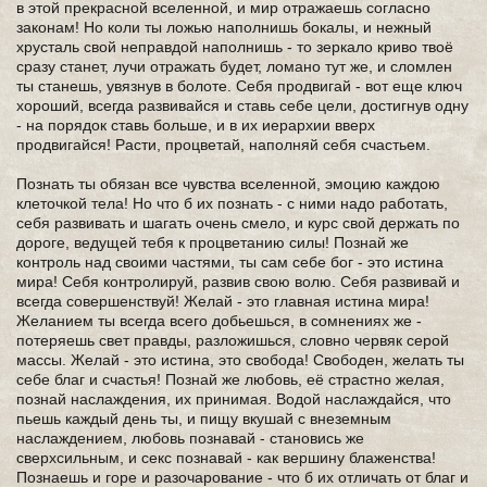
в этой прекрасной вселенной, и мир отражаешь согласно
законам! Но коли ты ложью наполнишь бокалы, и нежный
хрусталь свой неправдой наполнишь - то зеркало криво твоё
сразу станет, лучи отражать будет, ломано тут же, и сломлен
ты станешь, увязнув в болоте. Себя продвигай - вот еще ключ
хороший, всегда развивайся и ставь себе цели, достигнув одну
- на порядок ставь больше, и в их иерархии вверх
продвигайся! Расти, процветай, наполняй себя счастьем.
Познать ты обязан все чувства вселенной, эмоцию каждою
клеточкой тела! Но что б их познать - с ними надо работать,
себя развивать и шагать очень смело, и курс свой держать по
дороге, ведущей тебя к процветанию силы! Познай же
контроль над своими частями, ты сам себе бог - это истина
мира! Себя контролируй, развив свою волю. Себя развивай и
всегда совершенствуй! Желай - это главная истина мира!
Желанием ты всегда всего добьешься, в сомнениях же -
потеряешь свет правды, разложишься, словно червяк серой
массы. Желай - это истина, это свобода! Свободен, желать ты
себе благ и счастья! Познай же любовь, её страстно желая,
познай наслаждения, их принимая. Водой наслаждайся, что
пьешь каждый день ты, и пищу вкушай с внеземным
наслаждением, любовь познавай - становись же
сверхсильным, и секс познавай - как вершину блаженства!
Познаешь и горе и разочарование - что б их отличать от благ и