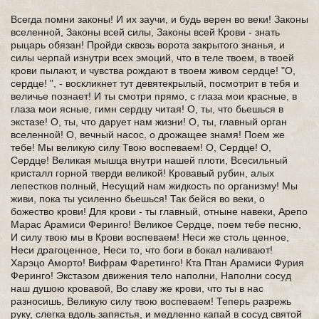
Всегда помни законы! И их заучи, и будь верен во веки! Законы
вселенной, Законы всей силы, Законы всей Крови - знать
рыцарь обязан! Пройди сквозь ворота закрытого знанья, и
силы черпай изнутри всех эмоций, что в теле твоем, в твоей
крови пылают, и чувства рождают в твоем живом сердце! "О,
сердце! ", - воскликнет тут девятекрылый, посмотрит в тебя и
величье познает! И ты смотри прямо, с глаза мои красные, в
глаза мои ясные, гимн сердцу читая! О, ты, что бьешься в
экстазе! О, ты, что дарует нам жизни! О, ты, главный орган
вселенной! О, вечный насос, о дрожащее знамя! Поем же
тебе! Мы великую силу Твою воспеваем! О, Сердце! О,
Сердце! Великая мышца внутри нашей плоти, Всесильный
кристалл горной тверди великой! Кровавый рубин, алых
лепестков полный, Несущий нам жидкость по организму! Мы
живи, пока ты усиленно бьешься! Так бейся во веки, о
божество крови! Для крови - ты главный, отныне навеки, Арепо
Марас Арамиси Феринго! Великое Сердце, поем тебе песню,
И силу твою мы в Крови воспеваем! Неси же столь ценное,
Неси драгоценное, Неси то, что боги в бокал наливают!
Харэцо Аморто! Вифрам Фаретинго! Кта Птан Арамиси Фурия
Феринго! Экстазом движения тело наполни, Наполни сосуд
наш душою кровавой, Во славу же крови, что ты в нас
разносишь, Великую силу твою воспеваем! Теперь разрежь
руку, слегка вдоль запястья, и медленно капай в сосуд святой