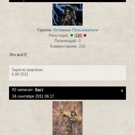
Группа
:
Активные Пользователи
Репутация:
(
1
|
0
)
Публикаций: 0
Комментариев: 216
Это всё?(
Зарегистрирован:
4.08.2011
#2 написал:
баст
0
24 сентября 2011 06:17