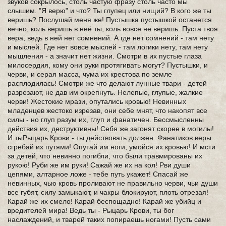
звуков сокрылось, столь частую фразу столь часто мы
слышим. "Я верю" и что? Ты глупец или нищий? В кого же ты
веришь? Послушай меня же! Пустышка пустышкой останется
вечно, коль веришь в неё ты, коль вовсе не веришь. Пуста твоя
вера, ведь в ней нет сомнений. А где нет сомнений - там нету
и мыслей. Где нет вовсе мыслей - там логики нету, там нету
мышления - а значит нет жизни. Смотри в их пустые глаза
милосердия, кому они руки протягивать могут? Пустышки, и
черви, и серая масса, чума их крестова по земле
расплодилась! Смотри же что делают лунные твари - детей
разрезают, не дав им окрепнуть. Нелепые, глупые, жалкие
черви! Жестокие мрази, опутались кровью! Невинных
младенцев жестоко изрезав, они себе мнят, что накопят все
силы - но глуп разум их, глуп и фанатичен. Бессмысленны
действия их, деструктивны! Себя же загонят скорее в могилы!
И тыРыцарь Крови - ты действовать должен. Фанатиков веры
сгребай их путями! Опутай им ноги, умойся их кровью! И мсти
за детей, что невинно погибли, что были травмированы их
рукою! Руби же им руки! Сажай же их на кол! Рви души
цепями, алтарное ложе - тебе путь укажет! Спасай же
невинных, чью кровь проливают не правильно черви, чьи души
все губят, силу замыкают, и чакры блокируют, плоть отрезая!
Карай же их смело! Карай беспощадно! Карай же убийц и
вредителей мира! Ведь ты - Рыцарь Крови, ты бог
наслаждений, и тварей таких попираешь ногами! Пусть сами