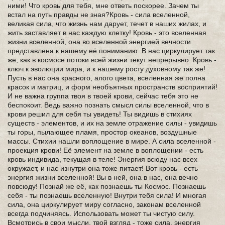
ними! Что кровь для тебя, мне ответь поскорее. Зачем ты
встал на путь правды не зная?Кровь - сила вселенной,
великая сила, что жизнь нам дарует, течет в наших жилах, и
жить заставляет в нас каждую клетку! Кровь - это вселенная
жизни вселенной, она во вселенной энергией вечности
представлена к нашему её пониманию. В нас циркулирует так
же, как в космосе потоки всей жизни текут непрерывно. Кровь -
ключ к эволюции мира, и к нашему росту духовному так же!
Пусть в нас она красного, алого цвета, вселенная же полна
красок и матриц, и форм необъятных пространств восприятий!
И не важна группа твоя в твоей крови, сейчас тебя это не
беспокоит. Ведь важно познать смысл силы вселенной, что в
крови решил для себя ты увидеть! Ты видишь в стихиях
существ - элементов, и их на земле отражение силы - увидишь
ты горы, пылающее пламя, простор океанов, воздушные
массы. Стихии нашли воплощение в мире. А сила вселенной -
проекция крови! Её элемент на земле в воплощении - есть
кровь индивида, текущая в теле! Энергия всюду нас всех
окружает, и нас изнутри она тоже питает! Вот кровь - есть
энергия жизни вселенной! Вы в ней, она в нас, она вечно
повсюду! Познай же её, как познаешь ты Космос. Познаешь
себя - ты познаешь вселенную! Внутри тебя сила! И многая
сила, она циркулирует миру согласно, законам вселенной
всегда подчиняясь. Использовать может ты чистую силу.
Всмотрись в свои мысли, твой взгляд - тоже сила, энергия