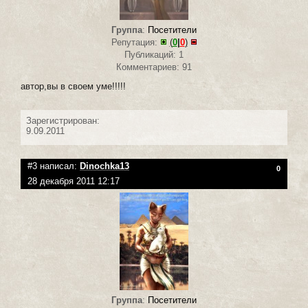
Группа
:
Посетители
Репутация:
(
0
|
0
)
Публикаций: 1
Комментариев: 91
автор,вы в своем уме!!!!!
Зарегистрирован:
9.09.2011
#3 написал:
Dinochka13
0
28 декабря 2011 12:17
Группа
:
Посетители