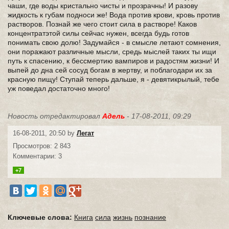
чаши, где воды кристально чисты и прозрачны! И разову
жидкость к губам подноси же! Вода против крови, кровь против
растворов. Познай же чего стоит сила в растворе! Каков
концентратэтой силы сейчас нужен, всегда будь готов
понимать свою долю! Задумайся - в смысле летают сомнения,
они поражают различные мысли, средь мыслей таких ты ищи
путь к спасению, к бессмертию вампиров и радостям жизни! И
выпей до дна сей сосуд богам в жертву, и поблагодари их за
красную пищу! Ступай теперь дальше, я - девятикрылый, тебе
уж поведал достаточно много!
Новость отредактировал
Адель
- 17-08-2011, 09:29
16-08-2011, 20:50 by
Легат
Просмотров: 2 843
Комментарии: 3
+7
Ключевые слова:
Книга
сила
жизнь
познание