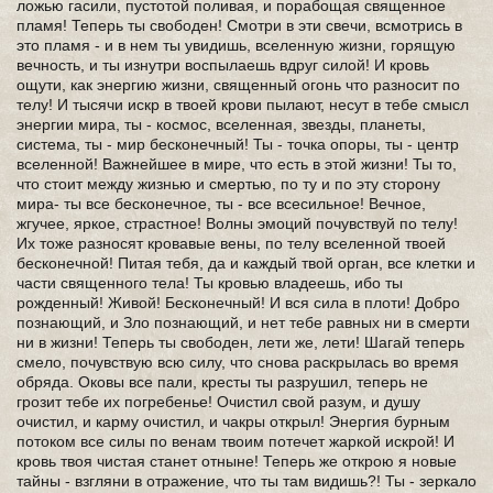
ложью гасили, пустотой поливая, и порабощая священное
пламя! Теперь ты свободен! Смотри в эти свечи, всмотрись в
это пламя - и в нем ты увидишь, вселенную жизни, горящую
вечность, и ты изнутри воспылаешь вдруг силой! И кровь
ощути, как энергию жизни, священный огонь что разносит по
телу! И тысячи искр в твоей крови пылают, несут в тебе смысл
энергии мира, ты - космос, вселенная, звезды, планеты,
система, ты - мир бесконечный! Ты - точка опоры, ты - центр
вселенной! Важнейшее в мире, что есть в этой жизни! Ты то,
что стоит между жизнью и смертью, по ту и по эту сторону
мира- ты все бесконечное, ты - все всесильное! Вечное,
жгучее, яркое, страстное! Волны эмоций почувствуй по телу!
Их тоже разносят кровавые вены, по телу вселенной твоей
бесконечной! Питая тебя, да и каждый твой орган, все клетки и
части священного тела! Ты кровью владеешь, ибо ты
рожденный! Живой! Бесконечный! И вся сила в плоти! Добро
познающий, и Зло познающий, и нет тебе равных ни в смерти
ни в жизни! Теперь ты свободен, лети же, лети! Шагай теперь
смело, почувствую всю силу, что снова раскрылась во время
обряда. Оковы все пали, кресты ты разрушил, теперь не
грозит тебе их погребенье! Очистил свой разум, и душу
очистил, и карму очистил, и чакры открыл! Энергия бурным
потоком все силы по венам твоим потечет жаркой искрой! И
кровь твоя чистая станет отныне! Теперь же открою я новые
тайны - взгляни в отражение, что ты там видишь?! Ты - зеркало