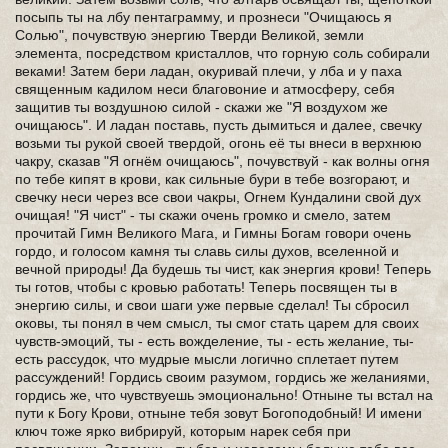
посыпь ты на лбу пентаграмму, и прознеси "Очищаюсь я
Солью", почувствую энергию Тверди Великой, земли
элемента, посредством кристаллов, что горную соль собирали
веками! Затем бери ладан, окуривай плечи, у лба и у паха
священным кадилом неси благовоние и атмосферу, себя
защитив ты воздушною силой - скажи же "Я воздухом же
очищаюсь". И ладан поставь, пусть дымиться и далее, свечку
возьми ты рукой своей твердой, огонь её ты внеси в верхнюю
чакру, сказав "Я огнём очищаюсь", почувствуй - как волны огня
по тебе кипят в крови, как сильные бури в тебе возгорают, и
свечку неси через все свои чакры, Огнем Кундалини свой дух
очищая! "Я чист" - ты скажи очень громко и смело, затем
прочитай Гимн Великого Мага, и Гимны Богам говори очень
гордо, и голосом камня ты славь силы духов, вселенной и
вечной природы! Да будешь ты чист, как энергия крови! Теперь
ты готов, чтобы с кровью работать! Теперь посвящен ты в
энергию силы, и свои шаги уже первые сделал! Ты сбросил
оковы, ты понял в чем смысл, ты смог стать царем для своих
чувств-эмоций, ты - есть вожделение, ты - есть желание, ты-
есть рассудок, что мудрые мысли логично сплетает путем
рассуждений! Гордись своим разумом, гордись же желаниями,
гордись же, что чувствуешь эмоционально! Отныне ты встал на
пути к Богу Крови, отныне тебя зовут Богоподобный! И имени
ключ тоже ярко вибрируй, которым нарек себя при