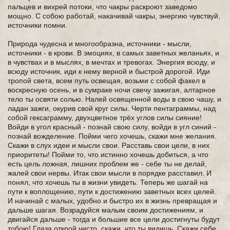
пальцев и вихрей потоки, что чакры раскроют заведомо
мощно. С собою работай, накачивай чакры, энергию чувствуй,
источники помни.
Природа чудесна и многообразна, источники - мысли,
источники - в крови. В эмоциях, в самых заветных желаньях, и
в чувствах и в мыслях, в мечтах и тревогах. Энергия всюду, и
всюду источник, иди к нему верной и быстрой дорогой. Иди
тропой света, всем путь освещая, возьми с собой факел в
воскресную осень, и в сумраке ночи свечу зажигая, алтарное
тело ты освяти солью. Налей освященной воды в свою чашу, и
ладан зажги, окурив свой круг силы. Черти пентаграммы, над
собой гексаграмму, двухцветное трёх углов силы сияние!
Войди в угол красный - познай свою силу, войди в угл синий -
познай вожделение. Пойми чего хочешь, скажи мне желания.
Скажи в слух идеи и мысли свои. Расставь свои цели, в них
приоритеты! Пойми то, что истинно хочешь добиться, а что
есть цель ложная, лишних проблем же - себе ты не делай,
жалей свои нервы. Итак свои мысли в порядке расставил. И
понял, что хочешь ты в жизни увидеть. Теперь же шагай на
пути к воплощению, пути к достижению заветных всех целей.
И начинай с малых, удобно и быстро их в жизнь превращая и
дальше шагая. Возрадуйся малым своим достижениям, и
двигайся дальше - тогда и большие все цели достигнуты будут
тобою! Глаза открой чисто, скажи, что ты видишь. Скажи себе