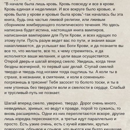
"В начале была лишь кровь. Кровь повсюду и все в крови.
Кровь единая и неделимая. И все вокруге было кровью, и
кровь была у крови и кровью была кровь"-так началась бы эта
книга, будь она частью лживой религии, или лживым
сборником зомбирующего политического течения. Но здесь
написана будет истина, настоящая книга вампиров,
написанная вампирами для Пути Крови, и всех идущих по
этому пути. Пусть разум ведет вас по пути, и знания ваши
накапливаются, да услышат вас Боги Крови, и да познаете вы
все то, что желаете, все то, к чему стремитесь, и да
исполнятся ваши желания, и цели ваши осуществятся.
Открой дверь-и шагай вперед смело. Увидишь, когда тени
бездны всечерной, то первый шаг делай. Ступай смелей
твердо-и твердь под ногами тогда ощутишь ты. А коли ты в
страхе, в незнании, в смятении, и коли в сомненьях-
погрязнешь в трясине! Тебя засосет то болото тоски, и ты в
нем утонешь без твердости воли и смелости в сердце. Слабый
и трусливый-путь не познает.
Шагай вперед смело, уверено, твердо. Дорог очень много,
невидимых, зримых, но ведут к правде, порой то сужаясь, то
вновь расширяясь. Одни из них переплетаются вскоре, другие
лишь изредка пересекаются, а третьи идут параллельно и
просто. Есть узкие очень, есть с кучей извилин, крутых
поворотов, обрывов и срывов, что вьются как будто кишащие