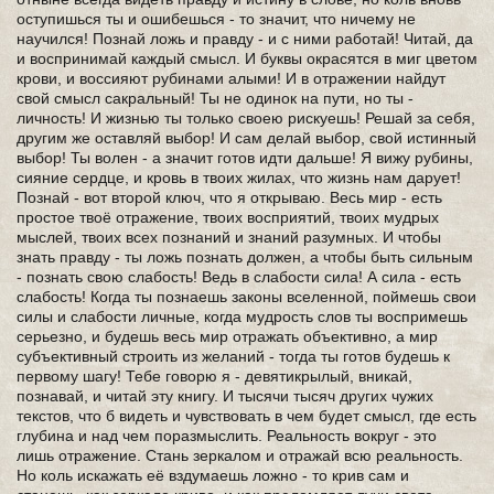
оступишься ты и ошибешься - то значит, что ничему не
научился! Познай ложь и правду - и с ними работай! Читай, да
и воспринимай каждый смысл. И буквы окрасятся в миг цветом
крови, и воссияют рубинами алыми! И в отражении найдут
свой смысл сакральный! Ты не одинок на пути, но ты -
личность! И жизнью ты только своею рискуешь! Решай за себя,
другим же оставляй выбор! И сам делай выбор, свой истинный
выбор! Ты волен - а значит готов идти дальше! Я вижу рубины,
сияние сердце, и кровь в твоих жилах, что жизнь нам дарует!
Познай - вот второй ключ, что я открываю. Весь мир - есть
простое твоё отражение, твоих восприятий, твоих мудрых
мыслей, твоих всех познаний и знаний разумных. И чтобы
знать правду - ты ложь познать должен, а чтобы быть сильным
- познать свою слабость! Ведь в слабости сила! А сила - есть
слабость! Когда ты познаешь законы вселенной, поймешь свои
силы и слабости личные, когда мудрость слов ты воспримешь
серьезно, и будешь весь мир отражать объективно, а мир
субъективный строить из желаний - тогда ты готов будешь к
первому шагу! Тебе говорю я - девятикрылый, вникай,
познавай, и читай эту книгу. И тысячи тысяч других чужих
текстов, что б видеть и чувствовать в чем будет смысл, где есть
глубина и над чем поразмыслить. Реальность вокруг - это
лишь отражение. Стань зеркалом и отражай всю реальность.
Но коль искажать её вздумаешь ложно - то крив сам и