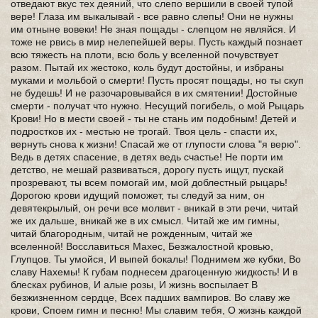
отведают вкус тех деяний, что слепо вершили в своей тупой
вере! Глаза им выкалывай - все равно слепы! Они не нужны
им отныне вовеки! Не зная пощады - слепцом не являйся. И
тоже не рвись в мир нелепейшей веры. Пусть каждый познает
всю тяжесть на плоти, всю боль у вселенной почувствует
разом. Пытай их жестоко, коль будут достойны, и избраны
муками и мольбой о смерти! Пусть просят пощады, но ты скуп
не будешь! И не разочаровывайся в их смятении! Достойные
смерти - получат что нужно. Несущий погибель, о мой Рыцарь
Крови! Но в мести своей - ты не стань им подобным! Детей и
подростков их - местью не трогай. Твоя цель - спасти их,
вернуть снова к жизни! Спасай же от глупости слова "я верю".
Ведь в детях спасение, в детях ведь счастье! Не порти им
детство, не мешай развиваться, дорогу пусть ищут, пускай
прозревают, ты всем помогай им, мой доблестный рыцарь!
Дорогою крови идущий поможет, ты следуй за ним, он
девятекрылый, он речи все молвит - вникай в эти речи, читай
же их дальше, вникай же в их смысл. Читай же им гимны,
читай благородным, читай не рожденным, читай же
вселенной! Восславиться Махес, Безжалостной кровью,
Глупцов. Ты умойся, И выпей бокалы! Поднимем же кубки, Во
славу Нахемы! К губам поднесем драгоценную жидкость! И в
блесках рубинов, И алые розы, И жизнь воспылает В
безжизненном сердце, Всех падших вампиров. Во славу же
крови, Споем гимн и песню! Мы славим тебя, О жизнь каждой