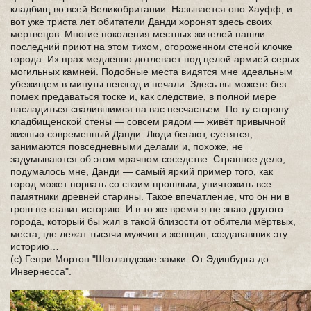
кладбищ во всей Великобритании. Называется оно Хауфф, и
вот уже триста лет обитатели Данди хоронят здесь своих
мертвецов. Многие поколения местных жителей нашли
последний приют на этом тихом, огороженном стеной клочке
города. Их прах медленно дотлевает под целой армией серых
могильных камней. Подобные места видятся мне идеальным
убежищем в минуты невзгод и печали. Здесь вы можете без
помех предаваться тоске и, как следствие, в полной мере
насладиться свалившимся на вас несчастьем. По ту сторону
кладбищенской стены — совсем рядом — живёт привычной
жизнью современный Данди. Люди бегают, суетятся,
занимаются повседневными делами и, похоже, не
задумываются об этом мрачном соседстве. Странное дело,
подумалось мне, Данди — самый яркий пример того, как
город может порвать со своим прошлым, уничтожить все
памятники древней старины. Такое впечатление, что он ни в
грош не ставит историю. И в то же время я не знаю другого
города, который бы жил в такой близости от обители мёртвых,
места, где лежат тысячи мужчин и женщин, создававших эту
историю…
(с) Генри Мортон "Шотландские замки. От Эдинбурга до
Инвернесса".