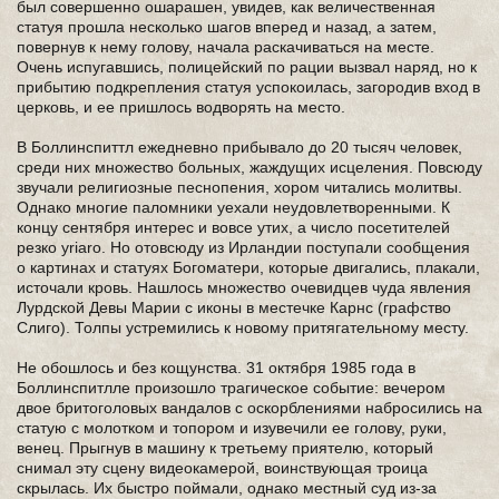
был совершенно ошарашен, увидев, как величественная
статуя прошла несколько шагов вперед и назад, а затем,
повернув к нему голову, начала раскачиваться на месте.
Очень испугавшись, полицейский по рации вызвал наряд, но к
прибытию подкрепления статуя успокоилась, загородив вход в
церковь, и ее пришлось водворять на место.
В Боллинспиттл ежедневно прибывало до 20 тысяч человек,
среди них множество больных, жаждущих исцеления. Повсюду
звучали религиозные песнопения, хором читались молитвы.
Однако многие паломники уехали неудовлетворенными. К
концу сентября интерес и вовсе утих, а число посетителей
резко yriaro. Но отовсюду из Ирландии поступали сообщения
о картинах и статуях Богоматери, которые двигались, плакали,
источали кровь. Нашлось множество очевидцев чуда явления
Лурдской Девы Марии с иконы в местечке Карнс (графство
Слиго). Толпы устремились к новому притягательному месту.
Не обошлось и без кощунства. 31 октября 1985 года в
Боллинспитлле произошло трагическое событие: вечером
двое бритоголовых вандалов с оскорблениями набросились на
статую с молотком и топором и изувечили ее голову, руки,
венец. Прыгнув в машину к третьему приятелю, который
снимал эту сцену видеокамерой, воинствующая троица
скрылась. Их быстро поймали, однако местный суд из-за