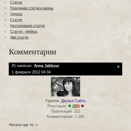
Статуи
Плачущие статуи и иконы
Чудеса
Статуя
Несгоревшие статуи
Статуя - убийца
Две статуи
Комментарии
#1 написал:
Anna Jabbour
0
1 февраля 2012 04:34
Группа
:
Друзья Сайта
Репутация:
(
2
|
0
)
Публикаций: 322
Комментариев: 1 165
Читала где то. +