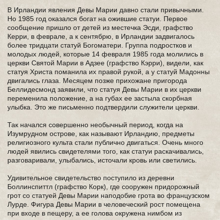
В Ирландии явления Девы Марии давно стали привычными.
Но 1985 год оказался богат на ожившие статуи. Первое
сообщение пришло от детей из местечка Эсди, графство
Керри, в феврале, а к сентябрю, в Ирландии задвигалось
более тридцати статуй Богоматери. Группа подростков и
молодых людей, которые 14 февраля 1985 года молились в
церкви Святой Марии в Адзее (графство Кэрри), видели, как
статуя Христа поманила их правой рукой, а у статуй Мадонны
двигались глаза. Месяцем позже прихожане пригорода
Беллидесмонд заявили, что статуя Девы Марии в их церкви
переменила положение, а на губах ее застыла скорбная
улыбка. Это же письменно подтвердили служители церкви.
Так начался совершенно необычный период, когда на
Изумрудном острове, как называют Ирландию, предметы
религиозного культа стали публично двигаться. Очень много
людей явились свидетелями того, как статуи раскачивались,
разговаривали, улыбались, источали кровь или светились.
Удивительное свидетельство поступило из деревни
Боллинспиттл (графство Корк), где сооружен придорожный
грот со статуей Девы Марии наподобие грота во французском
Лурде. Фигура Девы Марии в человеческий рост помещена
при входе в пещеру, а ее голова окружена нимбом из