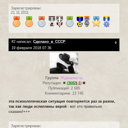
Зарегистрирован:
21.11.2011
#2 написал:
Сделано_в_СССР
0
19 февраля 2018 07:36
Группа
:
Журналисты
Репутация:
(
3682
|
-1
)
Публикаций: 2 685
Комментариев: 13 745
эта психологическая ситуация повторяется раз за разом,
так как люди ослеплены верой
- вот это правильно
сказано!+++
Зарегистрирован: