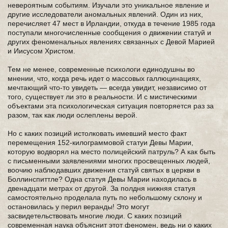
невероятным событиям. Изучали это уникальное явление и
другие исследователи аномальных явлений. Один из них,
перечисляет 47 мест в Ирландии, откуда в течение 1985 года
поступали многочисленные сообщения о движении статуй и
других феноменальных явлениях связанных с Девой Марией
и Иисусом Христом.
Тем не менее, современные психологи единодушны во
мнении, что, когда речь идет о массовых галлюцинациях,
мечтающий что-то увидеть — всегда увидит, независимо от
того, существует ли это в реальности. И с мистическими
объектами эта психологическая ситуация повторяется раз за
разом, так как люди ослеплены верой.
Но с каких позиций истолковать имевший место факт
перемещения 152-килограммовой статуи Девы Марии,
которую водворял на место полицейский патруль? А как быть
с письменными заявлениями многих просвещенных людей,
воочию наблюдавших движения статуй святых в церкви в
Боллинспиттле? Одна статуя Девы Марии находилась в
двенадцати метрах от другой. За полдня нижняя статуя
самостоятельно проделала путь по небольшому склону и
остановилась у перил веранды! Это могут
засвидетельствовать многие люди. С каких позиций
современная наука объяснит этот феномен, ведь ни о каких