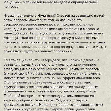
юридических тонкостей вынес вандалам оправдательный
приговор.
Что же произошло в Ирландии? Ответов на возникшие в этой
связи вопросы может быть только два; либо это
сверхъестественное явление, т. е. чудо, ниспосланное
ирландцам свыше, либо оптические эффекты и массовые
галлюцинации. Так специалисты, изучившие происшествие в
Адзее, указали на то, что в церкви между двумя высокими
статуями расположено круглое окошко и если долго смотреть
на него, а потом перевести взгляд на одну из статуй, то может
показаться, будто она меняет положение.
То есть рационалисты утверждали, что иллюзия движения
возникала каждый раз после длительного напряженного
вглядывания в ярко освещенную зону. «Таким же образом
блики от свечей и ламп, подсвечивающих статуи в темноте,
могут вызвать у смотрящего на них эффект движения глаз.
Это приемлемое объяснение для большинства чудес,
случавшихся в темноте или в церквах с их приглушенным
освещением», — комментирует случившееся чудо Калм
Тойбин. И это при том, что исследователь мистических
явлений собрал в своей книге «Увидеть и поверить:
движущиеся статуи в Ирландии» более сотни свидетельских
показаний и журналистских очерков, посвященных этим