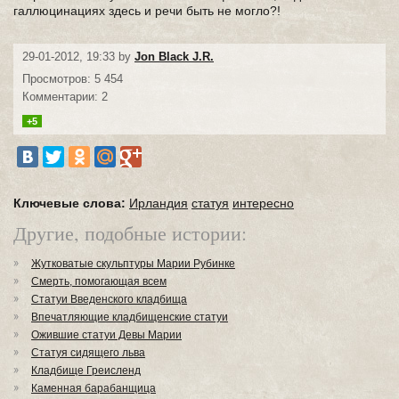
галлюцинациях здесь и речи быть не могло?!
29-01-2012, 19:33 by
Jon Black J.R.
Просмотров: 5 454
Комментарии: 2
+5
Ключевые слова:
Ирландия
статуя
интересно
Другие, подобные истории:
Жутковатые скульптуры Марии Рубинке
Смерть, помогающая всем
Статуи Введенского кладбища
Впечатляющие кладбищенские статуи
Ожившие статуи Девы Марии
Статуя сидящего льва
Кладбище Греисленд
Каменная барабанщица