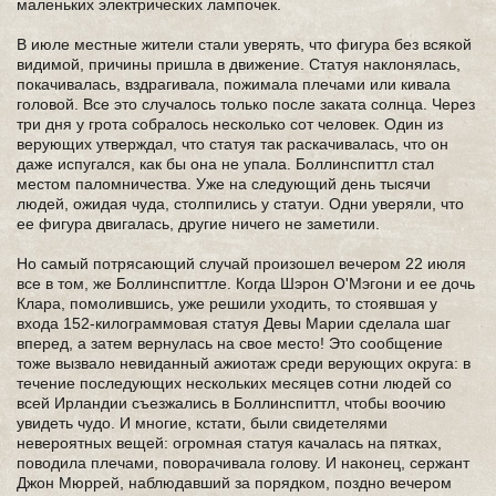
маленьких электрических лампочек.
В июле местные жители стали уверять, что фигура без всякой
видимой, причины пришла в движение. Статуя наклонялась,
покачивалась, вздрагивала, пожимала плечами или кивала
головой. Все это случалось только после заката солнца. Через
три дня у грота собралось несколько сот человек. Один из
верующих утверждал, что статуя так раскачивалась, что он
даже испугался, как бы она не упала. Боллинспиттл стал
местом паломничества. Уже на следующий день тысячи
людей, ожидая чуда, столпились у статуи. Одни уверяли, что
ее фигура двигалась, другие ничего не заметили.
Но самый потрясающий случай произошел вечером 22 июля
все в том, же Боллинспиттле. Когда Шэрон О'Мэгони и ее дочь
Клара, помолившись, уже решили уходить, то стоявшая у
входа 152-килограммовая статуя Девы Марии сделала шаг
вперед, а затем вернулась на свое место! Это сообщение
тоже вызвало невиданный ажиотаж среди верующих округа: в
течение последующих нескольких месяцев сотни людей со
всей Ирландии съезжались в Боллинспиттл, чтобы воочию
увидеть чудо. И многие, кстати, были свидетелями
невероятных вещей: огромная статуя качалась на пятках,
поводила плечами, поворачивала голову. И наконец, сержант
Джон Мюррей, наблюдавший за порядком, поздно вечером