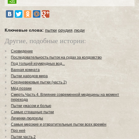
+21
Ключевые слова:
пытки
орудия
люди
Другие, подобные истории:
Сновидение
Последовательность пыток на судах за колдовство
Под толщей изумрудных вод...
Ванная комната
Пытки народов мира
Средневековые пытки (часть 2)
Мёд поэзии
Смерть.Часть 4. Влияние современной медецины на момент
перехода
Пытки ужасом и болью
Самые страшные пытки
Личинки-людоеды
Самые мерзкие и отвратительные пытки всех времён
Про неё
Пытки часть 2