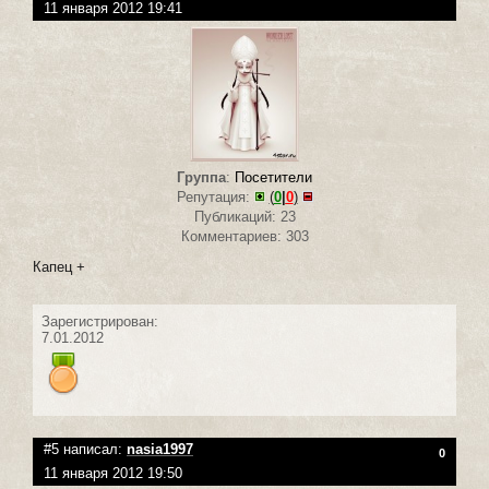
11 января 2012 19:41
Группа
:
Посетители
Репутация:
(
0
|
0
)
Публикаций: 23
Комментариев: 303
Капец +
Зарегистрирован:
7.01.2012
#5 написал:
nasia1997
0
11 января 2012 19:50