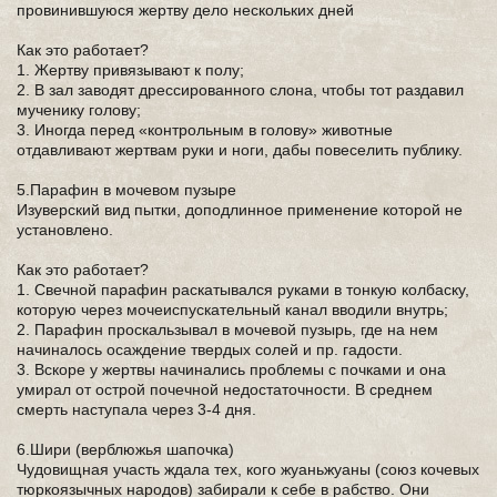
провинившуюся жертву дело нескольких дней
Как это работает?
1. Жертву привязывают к полу;
2. В зал заводят дрессированного слона, чтобы тот раздавил
мученику голову;
3. Иногда перед «контрольным в голову» животные
отдавливают жертвам руки и ноги, дабы повеселить публику.
5.Парафин в мочевом пузыре
Изуверский вид пытки, доподлинное применение которой не
установлено.
Как это работает?
1. Свечной парафин раскатывался руками в тонкую колбаску,
которую через мочеиспускательный канал вводили внутрь;
2. Парафин проскальзывал в мочевой пузырь, где на нем
начиналось осаждение твердых солей и пр. гадости.
3. Вскоре у жертвы начинались проблемы с почками и она
умирал от острой почечной недостаточности. В среднем
смерть наступала через 3-4 дня.
6.Шири (верблюжья шапочка)
Чудовищная участь ждала тех, кого жуаньжуаны (союз кочевых
тюркоязычных народов) забирали к себе в рабство. Они