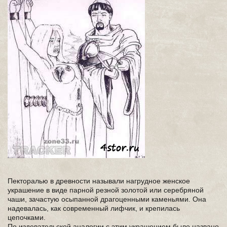
Пекторалью в древности называли нагрудное женское
украшение в виде парной резной золотой или серебряной
чаши, зачастую осыпанной драгоценными каменьями. Она
надевалась, как современный лифчик, и крепилась
цепочками.
По издевательской аналогии с этим украшением было названо