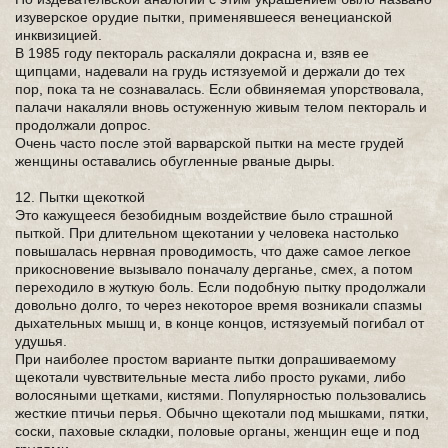
изуверское орудие пытки, применявшееся венецианской
инквизицией.
В 1985 году пектораль раскаляли докрасна и, взяв ее
щипцами, надевали на грудь истязуемой и держали до тех
пор, пока та не сознавалась. Если обвиняемая упорствовала,
палачи накаляли вновь остуженную живым телом пектораль и
продолжали допрос.
Очень часто после этой варварской пытки на месте грудей
женщины оставались обугленные рваные дыры.
12. Пытки щекоткой
Это кажущееся безобидным воздействие было страшной
пыткой. При длительном щекотании у человека настолько
повышалась нервная проводимость, что даже самое легкое
прикосновение вызывало поначалу дерганье, смех, а потом
переходило в жуткую боль. Если подобную пытку продолжали
довольно долго, то через некоторое время возникали спазмы
дыхательных мышц и, в конце концов, истязуемый погибал от
удушья.
При наиболее простом варианте пытки допрашиваемому
щекотали чувствительные места либо просто руками, либо
волосяными щетками, кистями. Популярностью пользовались
жесткие птичьи перья. Обычно щекотали под мышками, пятки,
соски, паховые складки, половые органы, женщин еще и под