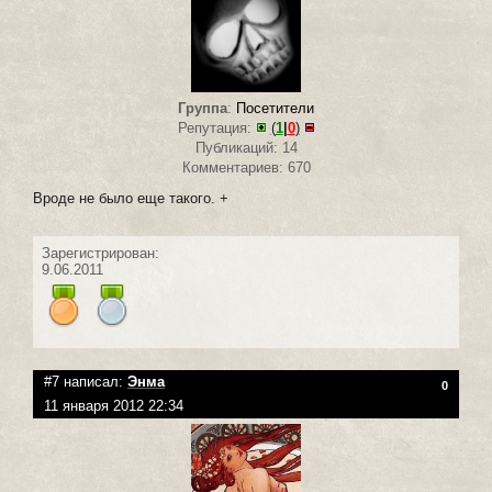
Группа
:
Посетители
Репутация:
(
1
|
0
)
Публикаций: 14
Комментариев: 670
Вроде не было еще такого. +
Зарегистрирован:
9.06.2011
#7 написал:
Энма
0
11 января 2012 22:34