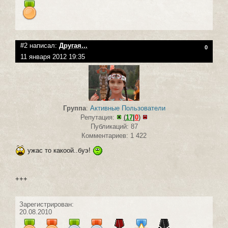
#2 написал:
Другая...
0
11 января 2012 19:35
Группа
:
Активные Пользователи
Репутация:
(
17
|
0
)
Публикаций: 87
Комментариев: 1 422
ужас то какоой..буэ!
+++
Зарегистрирован:
20.08.2010