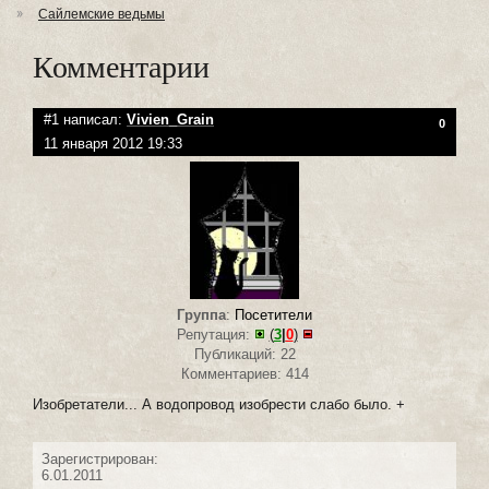
Сайлемские ведьмы
Комментарии
#1 написал:
Vivien_Grain
0
11 января 2012 19:33
Группа
:
Посетители
Репутация:
(
3
|
0
)
Публикаций: 22
Комментариев: 414
Изобретатели... А водопровод изобрести слабо было. +
Зарегистрирован:
6.01.2011