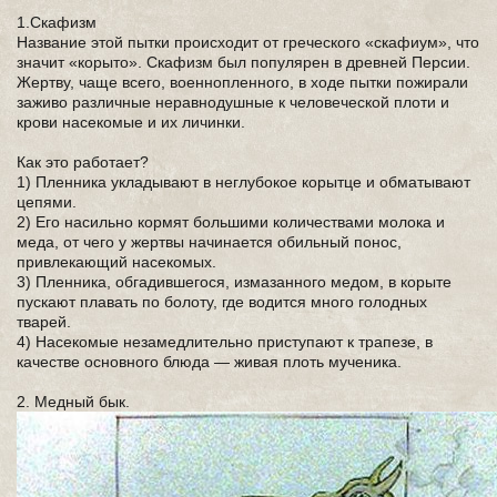
1.Скафизм
Название этой пытки происходит от греческого «скафиум», что
значит «корыто». Скафизм был популярен в древней Персии.
Жертву, чаще всего, военнопленного, в ходе пытки пожирали
заживо различные неравнодушные к человеческой плоти и
крови насекомые и их личинки.
Как это работает?
1) Пленника укладывают в неглубокое корытце и обматывают
цепями.
2) Его насильно кормят большими количествами молока и
меда, от чего у жертвы начинается обильный понос,
привлекающий насекомых.
3) Пленника, обгадившегося, измазанного медом, в корыте
пускают плавать по болоту, где водится много голодных
тварей.
4) Насекомые незамедлительно приступают к трапезе, в
качестве основного блюда — живая плоть мученика.
2. Медный бык.