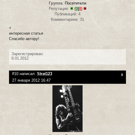
Группа
:
Посетители
Репутация:
(
0
|
0
)
Публикаций: 4
Комментариев: 31
+
интересная статья
Спасибо автору!
Зарегистрирован:
8.01.2012
#10 написал:
Strat123
0
27 января 2012 16:47