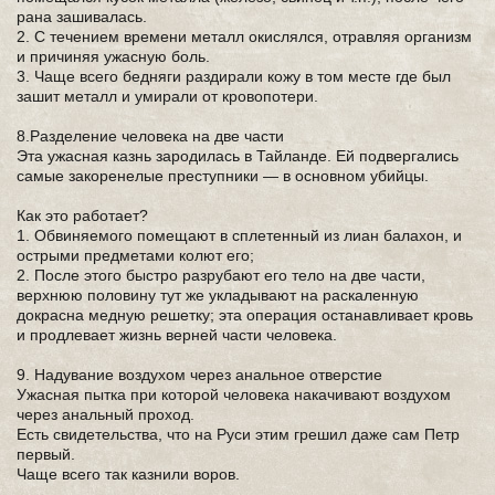
рана зашивалась.
2. С течением времени металл окислялся, отравляя организм
и причиняя ужасную боль.
3. Чаще всего бедняги раздирали кожу в том месте где был
зашит металл и умирали от кровопотери.
8.Разделение человека на две части
Эта ужасная казнь зародилась в Тайланде. Ей подвергались
самые закоренелые преступники — в основном убийцы.
Как это работает?
1. Обвиняемого помещают в сплетенный из лиан балахон, и
острыми предметами колют его;
2. После этого быстро разрубают его тело на две части,
верхнюю половину тут же укладывают на раскаленную
докрасна медную решетку; эта операция останавливает кровь
и продлевает жизнь верней части человека.
9. Надувание воздухом через анальное отверстие
Ужасная пытка при которой человека накачивают воздухом
через анальный проход.
Есть свидетельства, что на Руси этим грешил даже сам Петр
первый.
Чаще всего так казнили воров.