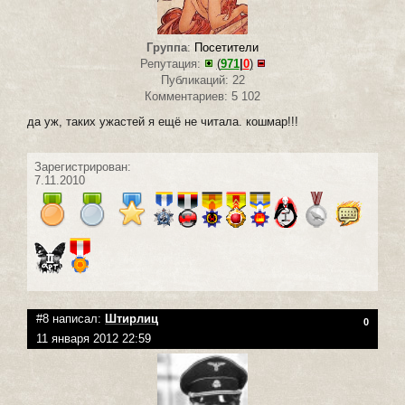
Группа
:
Посетители
Репутация:
(
971
|
0
)
Публикаций: 22
Комментариев: 5 102
да уж, таких ужастей я ещё не читала. кошмар!!!
Зарегистрирован:
7.11.2010
#8 написал:
Штирлиц
0
11 января 2012 22:59