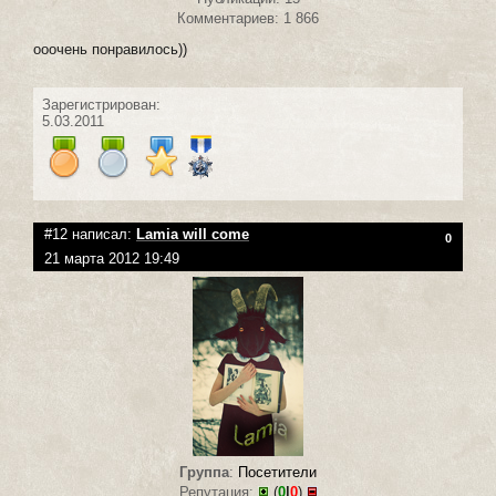
Комментариев: 1 866
ооочень понравилось))
Зарегистрирован:
5.03.2011
#12 написал:
Lamia will come
0
21 марта 2012 19:49
Группа
:
Посетители
Репутация:
(
0
|
0
)