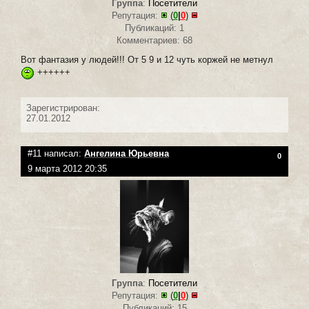
Группа
:
Посетители
Репутация:
(
0
|
0
)
Публикаций: 1
Комментариев: 68
Вот фантазия у людей!!! От 5 9 и 12 чуть коржей не метнул
++++++
Зарегистрирован:
27.01.2012
#11 написал:
Ангелина Юрьевна
0
9 марта 2012 20:35
Группа
:
Посетители
Репутация:
(
0
|
0
)
Публикаций: 15