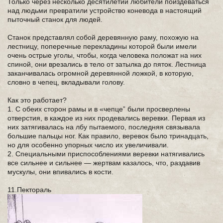
Только через несколько десятилетий любители поиздеваться
над людьми превратили устройство коневода в настоящий
пыточный станок для людей.
Станок представлял собой деревянную раму, похожую на
лестницу, поперечные перекладины которой были имели
очень острые уголы, чтобы, когда человека положат на них
спиной, они врезались в тело от затылка до пяток. Лестница
заканчивалась огромной деревянной ложкой, в которую,
словно в чепец, вкладывали голову.
Как это работает?
1. С обеих сторон рамы и в «чепце” были просверлены
отверстия, в каждое из них продевались веревки. Первая из
них затягивалась на лбу пытаемого, последняя связывала
большие пальцы ног. Как правило, веревок было тринадцать,
но для особенно упорных число их увеличивали.
2. Специальными приспособлениями веревки натягивались
все сильнее и сильнее — жертвам казалось, что, раздавив
мускулы, они впивались в кости.
11.Пектораль