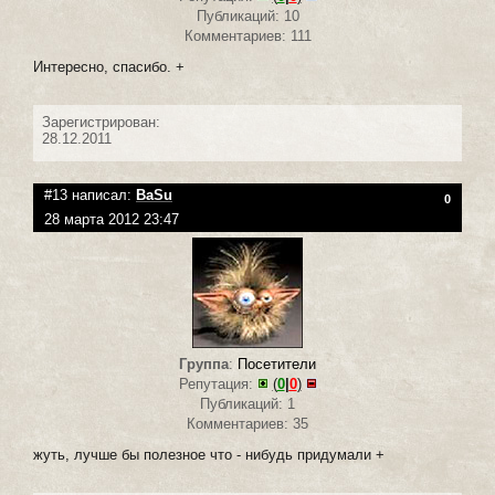
Публикаций: 10
Комментариев: 111
Интересно, спасибо. +
Зарегистрирован:
28.12.2011
#13 написал:
BaSu
0
28 марта 2012 23:47
Группа
:
Посетители
Репутация:
(
0
|
0
)
Публикаций: 1
Комментариев: 35
жуть, лучше бы полезное что - нибудь придумали +