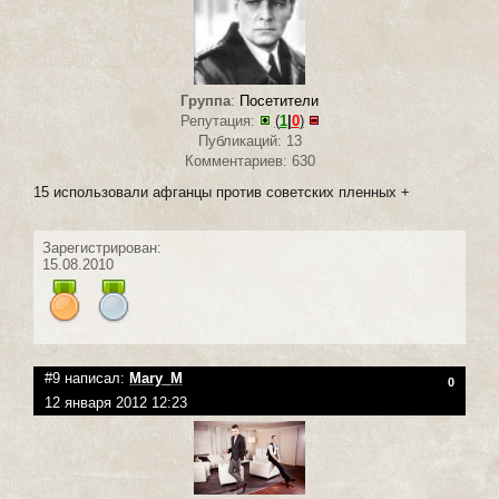
Группа
:
Посетители
Репутация:
(
1
|
0
)
Публикаций: 13
Комментариев: 630
15 использовали афганцы против советских пленных +
Зарегистрирован:
15.08.2010
#9 написал:
Mary_M
0
12 января 2012 12:23