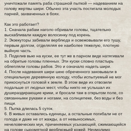
уничтожали память раба страшной пыткой — надеванием на
голову жертвы шири. Обычно эта участь постигала молодых
парней, захваченных в боях.
Как это работает?
1. Сначала рабам наголо обривали головы, тщательно
выскабливали каждую волосинку под корень.
2. Экзекуторы забивали верблюда и освежовывали его тушу,
первым долгом, отделяляя ее наиболее тяжелую, плотную
выйную часть.
3. Поделив выю на куски, ее тут же в парном виде натягивали
на обритые головы пленных. Эти куски словно пластырь
облепляли головы рабов. Это и означало надеть шири.
4. После надевания шири шею обреченного заковывали в
специальную деревянную колоду, чтобы испытуемый не мог
прикоснуться головой к земле. В этом виде их отвозили
подальше от людных мест, чтобы никто не услышал их
душераздирающие крики, и бросали там в открытом поле, со
связанными руками и ногами, на солнцепеке, без воды и без
пищи.
5. Пытка длилась 5 суток.
6. В живых оставались единицы, а остальные погибали не от
голода и даже не от жажды, а от невыносимых,
нечеловеческих мук, причиняемых усыхающей, сжимающейся
на голове сыромятной верблюжьей кожей. Неумолимо