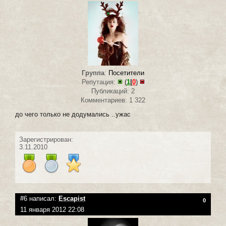
Группа
:
Посетители
Репутация:
(
1
|
0
)
Публикаций: 2
Комментариев: 1 322
до чего только не додумались ..ужас
Зарегистрирован:
3.11.2010
#6 написал:
Escapist
0
11 января 2012 22:08