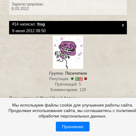
Зарегистрирован:
8.03.2012
#14 написал:
frog
0
9 июня 2012 09:50
Группа
:
Посетители
Репутация:
(
0
|
0
)
Публикаций: 5
Комментариев: 129
Очень страшно! Жуть! Ужас! Автору +
Мы используем файлы cookie для улучшения работы сайта.
Продолжая использование сайта, вы соглашаетесь с политико
Зарегистрирован:
обработки персональных данных.
8.03.2012
Принимаю
#15 написал:
Sinoptik
0