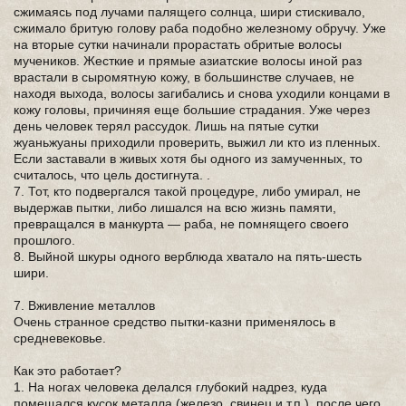
сжимаясь под лучами палящего солнца, шири стискивало,
сжимало бритую голову раба подобно железному обручу. Уже
на вторые сутки начинали прорастать обритые волосы
мучеников. Жесткие и прямые азиатские волосы иной раз
врастали в сыромятную кожу, в большинстве случаев, не
находя выхода, волосы загибались и снова уходили концами в
кожу головы, причиняя еще большие страдания. Уже через
день человек терял рассудок. Лишь на пятые сутки
жуаньжуаны приходили проверить, выжил ли кто из пленных.
Если заставали в живых хотя бы одного из замученных, то
считалось, что цель достигнута. .
7. Тот, кто подвергался такой процедуре, либо умирал, не
выдержав пытки, либо лишался на всю жизнь памяти,
превращался в манкурта — раба, не помнящего своего
прошлого.
8. Выйной шкуры одного верблюда хватало на пять-шесть
шири.
7. Вживление металлов
Очень странное средство пытки-казни применялось в
средневековье.
Как это работает?
1. На ногах человека делался глубокий надрез, куда
помещался кусок металла (железо, свинец и т.п.), после чего