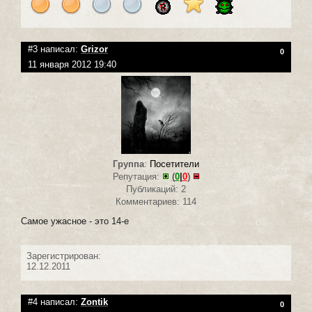
#3 написал:
Grizor
0
11 января 2012 19:40
Группа
:
Посетители
Репутация:
(
0
|
0
)
Публикаций: 2
Комментариев: 114
Самое ужасное - это 14-е
Зарегистрирован:
12.12.2011
#4 написал:
Zontik
0