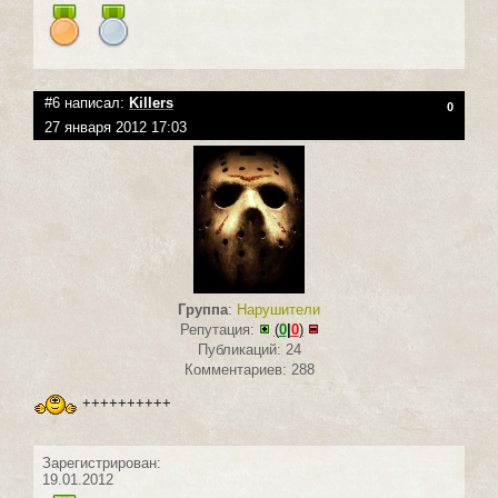
#6 написал:
Killers
0
27 января 2012 17:03
Группа
:
Нарушители
Репутация:
(
0
|
0
)
Публикаций: 24
Комментариев: 288
++++++++++
Зарегистрирован:
19.01.2012