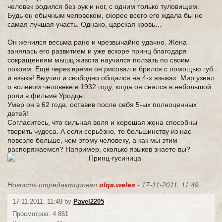
человек родился без рук и ног, с одним только туловищем.
Будь он обычным человеком, скорее всего его ждала бы не
самая лучшая участь. Однако, царская кровь…
Он женился весьма рано и чрезвычайно удачно. Жена
занялась его развитием и уже вскоре принц благодаря
сокращениям мышц живота научился ползать по своим
покоям. Ещё через время он рисовал и брился с помощью губ
и языка! Выучил и свободно общался на 4-х языках. Мир узнал
о волевом человеке в 1932 году, когда он снялся в небольшой
роли в фильме Уродцы.
Умер он в 62 года, оставив после себя 5-ых полноценных
детей!
Согласитесь, что сильная воля и хорошая жена способны
творить чудеса. А если серьёзно, то большинству из нас
повезло больше, чем этому человеку, а как мы этим
распоряжаемся? Например, сколько языков знаете вы?
Новость отредактировал
olqa.weles
- 17-11-2011, 11:49
17-11-2011, 11:49 by
Pavel2205
Просмотров: 4 861