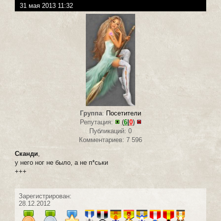
31 мая 2013 11:32
Группа
:
Посетители
Репутация:
(
6
|
0
)
Публикаций: 0
Комментариев: 7 596
Сканди
,
у него ног не было, а не п*ськи
+++
Зарегистрирован:
28.12.2012