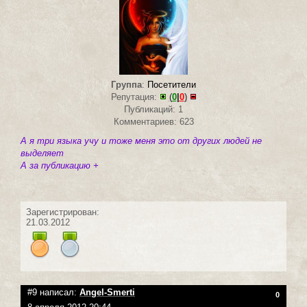
Группа
:
Посетители
Репутация:
(
0
|
0
)
Публикаций: 1
Комментариев: 623
А я три языка учу и тоже меня это от других людей не
выделяет
А за публикацию +
Зарегистрирован:
21.03.2012
#9 написал:
Angel-Smerti
0