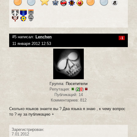
#5 написал:
Lenchen
-1
11 января 2012 12:53
Группа
:
Посетители
Репутация:
(
2
|
0
)
Публикаций: 14
Комментариев: 812
Сколько языков знаете вы ? Два языка я знаю , к чему вопрос
то ? ну за публикацию +
Зарегистрирован:
7.01.2012