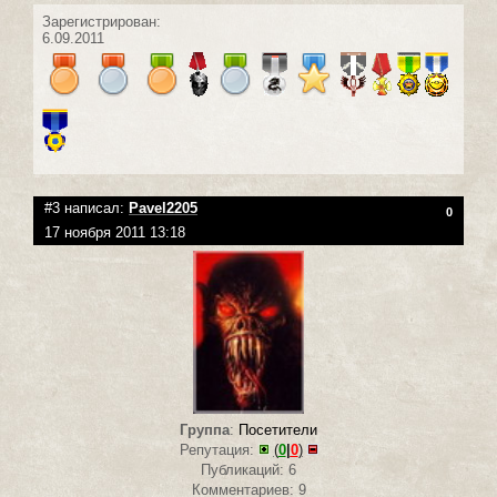
Зарегистрирован:
6.09.2011
#3 написал:
Pavel2205
0
17 ноября 2011 13:18
Группа
:
Посетители
Репутация:
(
0
|
0
)
Публикаций: 6
Комментариев: 9