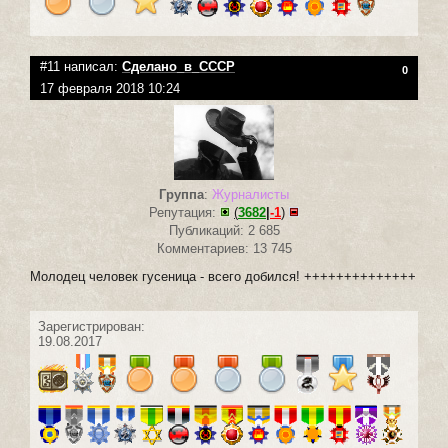
#11 написал:
Сделано_в_СССР
0
17 февраля 2018 10:24
Группа
:
Журналисты
Репутация:
(
3682
|
-1
)
Публикаций: 2 685
Комментариев: 13 745
Молодец человек гусеница - всего добился! ++++++++++++++
Зарегистрирован:
19.08.2017