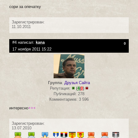
сори за опечатку
Зарегистрирован:
11.10.2011
#4 написал:
kana
0
17 ноября 2011 15:22
Группа
:
Друзья Сайта
Репутация:
(
4
|
0
)
Публикаций: 278
Комментариев: 3 596
интересно
+++
Зарегистрирован:
13.07.2010