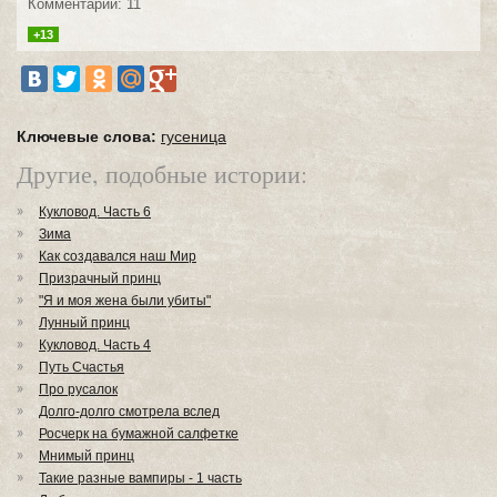
Комментарии: 11
+13
Ключевые слова:
гусеница
Другие, подобные истории:
Кукловод. Часть 6
Зима
Как создавался наш Мир
Призрачный принц
"Я и моя жена были убиты"
Лунный принц
Кукловод. Часть 4
Путь Счастья
Про русалок
Долго-долго смотрела вслед
Росчерк на бумажной салфетке
Мнимый принц
Такие разные вампиры - 1 часть