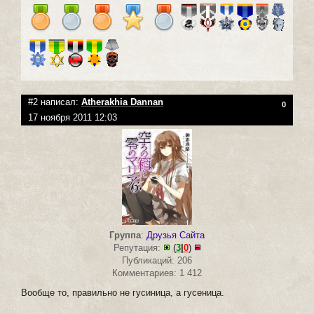
#2 написал:
Atherakhia Dannan
0
17 ноября 2011 12:03
Группа
:
Друзья Сайта
Репутация:
(
3
|
0
)
Публикаций: 206
Комментариев: 1 412
Вообще то, правильно не гусиница, а гусеница.