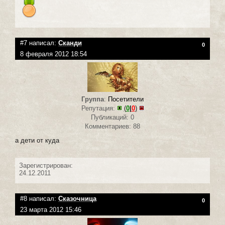
#7 написал:
Сканди
0
8 февраля 2012 18:54
Группа
:
Посетители
Репутация:
(
0
|
0
)
Публикаций: 0
Комментариев: 88
а дети от куда
Зарегистрирован:
24.12.2011
#8 написал:
Сказочница
0
23 марта 2012 15:46