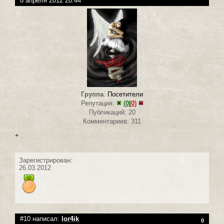
8 апреля 2012 20:44
Группа
:
Посетители
Репутация:
(
0
|
0
)
Публикаций: 20
Комментариев: 311
+
Зарегистрирован:
26.03.2012
#10 написал:
lor4ik
0