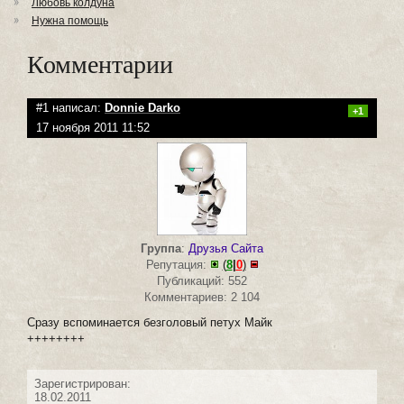
Любовь колдуна
Нужна помощь
Комментарии
#1 написал:
Donnie Darko
+1
17 ноября 2011 11:52
Группа
:
Друзья Сайта
Репутация:
(
8
|
0
)
Публикаций: 552
Комментариев: 2 104
Сразу вспоминается безголовый петух Майк
++++++++
Зарегистрирован:
18.02.2011