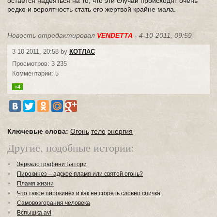
остаётся надеяться на то, что эти случаи происходят очень
редко и вероятность стать его жертвой крайне мала.
Новость отредактировал
VENDETTA
- 4-10-2011, 09:59
3-10-2011, 20:58 by
КОТЛАС
Просмотров: 3 235
Комментарии: 5
+4
Ключевые слова:
Огонь
тело
энергия
Другие, подобные истории:
Зеркало графини Батори
Пирокинез – адское пламя или святой огонь?
Пламя жизни
Что такое пирокинез и как не сгореть словно спичка
Самовозгорания человека
Вспышка.avi