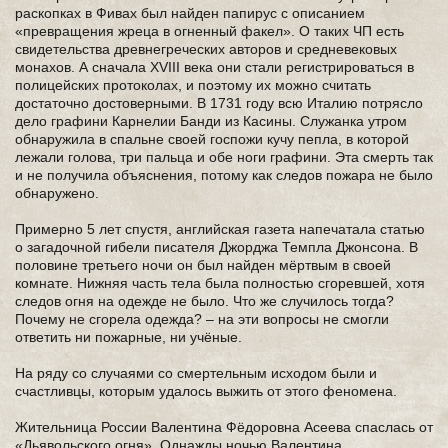
раскопках в Фивах был найден папирус с описанием
«превращения жреца в огненный факел». О таких ЧП есть
свидетельства древнегреческих авторов и средневековых
монахов. А сначала XVIII века они стали регистрироваться в
полицейских протоколах, и поэтому их можно считать
достаточно достоверными. В 1731 году всю Италию потрясло
дело графини Карнелии Банди из Касины. Служанка утром
обнаружила в спальне своей госпожи кучу пепла, в которой
лежали голова, три пальца и обе ноги графини. Эта смерть так
и не получила объяснения, потому как следов пожара не было
обнаружено.
Примерно 5 лет спустя, английская газета напечатала статью
о загадочной гибели писателя Джорджа Темпла Джонсона. В
половине третьего ночи он был найден мёртвым в своей
комнате. Нижняя часть тела была полностью сгоревшей, хотя
следов огня на одежде не было. Что же случилось тогда?
Почему не сгорела одежда? – на эти вопросы не смогли
ответить ни пожарные, ни учёные.
На ряду со случаями со смертельным исходом были и
счастливцы, которым удалось выжить от этого феномена.
Жительница России Валентина Фёдоровна Асеева спаслась от
«Дьявольского огня». Однажды ночью Валентина