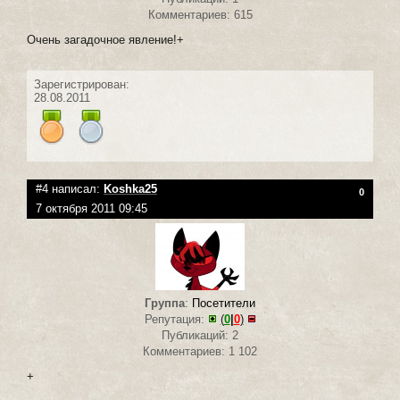
Комментариев: 615
Очень загадочное явление!+
Зарегистрирован:
28.08.2011
#4 написал:
Koshka25
0
7 октября 2011 09:45
Группа
:
Посетители
Репутация:
(
0
|
0
)
Публикаций: 2
Комментариев: 1 102
+