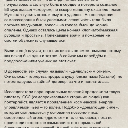
почувствовала сильную боль в сердце и потеряла сознание.
Её муж вызвал «скорую», но вскоре женщину охватило пламя.
Муж стал тушить огонь и ему это удалось. Но последствия
самовозгорания были ужасными: левая часть тела была
покрыта волдырями, волосы на голове были до корней
опалены. Однако остались целы ночная хлопчатобумажная
рубашка и простынь. Приехавшие врачи и пожарные не
смогли объяснить случившегося.
Были и ещё случаи, но о них писать не имеет смысла потому
как исход был один и тот же. А сейчас мы перейдём к
предположениям учёных на этот счёт.
В древности эти случаи называли «Дьявольским огнём».
Считалось, что жертва продала душу Князю тьмы (Сатане), но
потом нарушила тайный договор, за что и поплатилась.
Исследователи паранормальных явлений предложили такую
гипотезу. ССЛ (самопроизвольное сгорание людей) как
полтергейст, является проявлением космической энергии,
управляемой чьей – то волей. Подобно «дремлющей силе»,
которая скапливается у основания позвоночника,
смертоносный огонь «дремлет» в теле человека, пока не
происходит «короткое замыкание» его нормальной
биоэнергии и космической. На сей счёт можно возразить