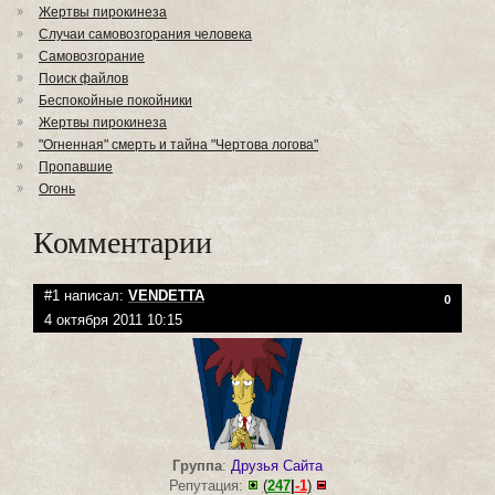
Жертвы пирокинеза
Случаи самовозгорания человека
Самовозгорание
Поиск файлов
Беспокойные покойники
Жертвы пирокинеза
"Огненная" смерть и тайна "Чертова логова"
Пропавшие
Огонь
Комментарии
#1 написал:
VENDETTA
0
4 октября 2011 10:15
Группа
:
Друзья Сайта
Репутация:
(
247
|
-1
)