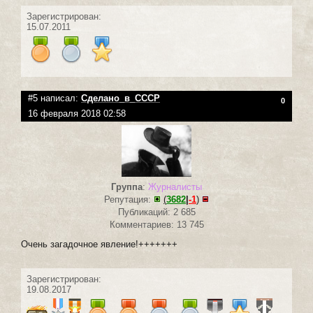
Зарегистрирован:
15.07.2011
#5 написал:
Сделано_в_СССР
0
16 февраля 2018 02:58
Группа
:
Журналисты
Репутация:
(
3682
|
-1
)
Публикаций: 2 685
Комментариев: 13 745
Очень загадочное явление!+++++++
Зарегистрирован:
19.08.2017