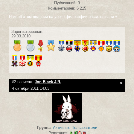
Публикаций: 9
Комментариев: 6 215
Нам об этом явлении на уроке философии рассказывали +
Зарегистрирован:
29.03.2010
#2 написал:
Jon Black J.R.
0
4 октября 2011 14:03
Группа
:
Активные Пользователи
Репутация:
(
0
|
0
)