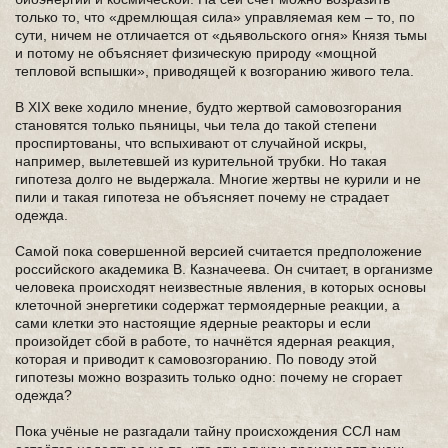
только то, что «дремлющая сила» управляемая кем – то, по
сути, ничем не отличается от «дьявольского огня» Князя тьмы
и потому не объясняет физическую природу «мощной
тепловой вспышки», приводящей к возгоранию живого тела.
В ХIХ веке ходило мнение, будто жертвой самовозгорания
становятся только пьяницы, чьи тела до такой степени
проспиртованы, что вспыхивают от случайной искры,
например, вылетевшей из курительной трубки. Но такая
гипотеза долго не выдержала. Многие жертвы не курили и не
пили и такая гипотеза не объясняет почему не страдает
одежда.
Самой пока совершенной версией считается предположение
российского академика В. Казначеева. Он считает, в организме
человека происходят неизвестные явления, в которых основы
клеточной энергетики содержат термоядерные реакции, а
сами клетки это настоящие ядерные реакторы и если
произойдет сбой в работе, то начнётся ядерная реакция,
которая и приводит к самовозгоранию. По поводу этой
гипотезы можно возразить только одно: почему не сгорает
одежда?
Пока учёные не разгадали тайну происхождения ССЛ нам