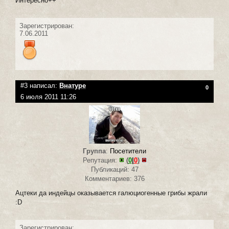
Интересно++
Зарегистрирован:
7.06.2011
#3 написал:
Внатуре
0
6 июля 2011 11:26
Группа
:
Посетители
Репутация:
(
0
|
0
)
Публикаций: 47
Комментариев: 376
Ацтеки да индейцы оказывается галюциогенные грибы жрали
:D
Зарегистрирован: