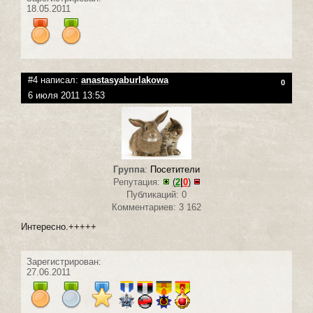
18.05.2011
#4 написал:
anastasyaburlakowa
0
6 июля 2011 13:53
Группа
:
Посетители
Репутация:
(
2
|
0
)
Публикаций: 0
Комментариев: 3 162
Интересно.+++++
Зарегистрирован:
27.06.2011