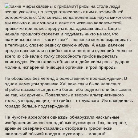
Грибы на столе люди
всегда уважали, но всегда относились к ним с величайшей
осторожностью. Это сейчас, когда появилась наука микология,
мы кое-что о них узнали и даже по исконно человеческой
привычке принялись приручать да одомашнивать. Еще в
начале прошлого столетия и подумать никто не мог, что
шампиньоны или – как их там? – вешенки можно выращивать
в теплицах, словно редиску какую-нибудь. А наши далекие
предки насочиняли о грибах сотни легенд и суеверий. Больше
всего их сбивала с толку способность грибов вырастать
«ниоткуда». Ее пытались объяснить действием росы, ударов
молнии, испарений гниющей органики, игрой природы.
Не обошлось без легенд о божественном происхождении. В
одном немецком травнике XVI века так и было написано:
«Грибы называются детьми богов, ибо родятся они без семян,
не так, как другие». Появлялись и теории альтернативного
толка, утверждающие, что грибы – от лукавого. Им находилось
гораздо больше подтверждений.
На Чукотке археологи однажды обнаружили наскальные
изображения человекоподобных мухоморов. Так, наверное,
древние северяне старались отобразить графически
шаманский обычай поедать мухоморы – мощный