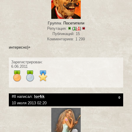
Группа
:
Посетители
Репутация:
(
1
|
-1
)
Публикаций: 15
Комментариев: 1 299
интересно)+
Зарегистрирован:
6.06.2011
#8 написал:
lor4ik
0
10 июля 2013 02:20