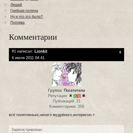
Леший
Грибная поляна
Ну и что это было?
Поповка
Комментарии
#1 написал:
Lionkit
0
6 июля 2011 04:41
Группа
:
Посетители
Репутация:
(
0
|
0
)
Публикаций: 21
Комментариев: 359
всё понятненько,ничего мудрёного,интересно.+
Зарегистрирован: