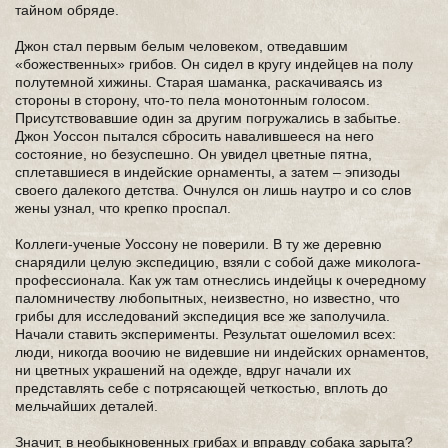
тайном обряде.
Джон стал первым белым человеком, отведавшим
«божественных» грибов. Он сидел в кругу индейцев на полу
полутемной хижины. Старая шаманка, раскачиваясь из
стороны в сторону, что-то пела монотонным голосом.
Присутствовавшие один за другим погружались в забытье.
Джон Уоссон пытался сбросить навалившееся на него
состояние, но безуспешно. Он увидел цветные пятна,
сплетавшиеся в индейские орнаменты, а затем – эпизоды
своего далекого детства. Очнулся он лишь наутро и со слов
жены узнал, что крепко проспал.
Коллеги-ученые Уоссону не поверили. В ту же деревню
снарядили целую экспедицию, взяли с собой даже миколога-
профессионала. Как уж там отнеслись индейцы к очередному
паломничеству любопытных, неизвестно, но известно, что
грибы для исследований экспедиция все же заполучила.
Начали ставить эксперименты. Результат ошеломил всех:
люди, никогда воочию не видевшие ни индейских орнаментов,
ни цветных украшений на одежде, вдруг начали их
представлять себе с потрясающей четкостью, вплоть до
мельчайших деталей.
Значит, в необыкновенных грибах и вправду собака зарыта?