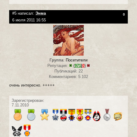
#5 написал:
Энма
0
6 июля 2011 16:55
Группа
:
Посетители
Репутация:
(
971
|
0
)
Публикаций: 22
Комментариев: 5 102
очень интересно. +++++
Зарегистрирован:
7.11.2010