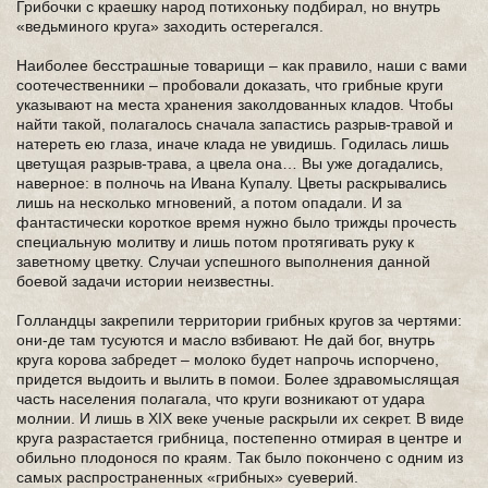
Грибочки с краешку народ потихоньку подбирал, но внутрь
«ведьминого круга» заходить остерегался.
Наиболее бесстрашные товарищи – как правило, наши с вами
соотечественники – пробовали доказать, что грибные круги
указывают на места хранения заколдованных кладов. Чтобы
найти такой, полагалось сначала запастись разрыв-травой и
натереть ею глаза, иначе клада не увидишь. Годилась лишь
цветущая разрыв-трава, а цвела она… Вы уже догадались,
наверное: в полночь на Ивана Купалу. Цветы раскрывались
лишь на несколько мгновений, а потом опадали. И за
фантастически короткое время нужно было трижды прочесть
специальную молитву и лишь потом протягивать руку к
заветному цветку. Случаи успешного выполнения данной
боевой задачи истории неизвестны.
Голландцы закрепили территории грибных кругов за чертями:
они-де там тусуются и масло взбивают. Не дай бог, внутрь
круга корова забредет – молоко будет напрочь испорчено,
придется выдоить и вылить в помои. Более здравомыслящая
часть населения полагала, что круги возникают от удара
молнии. И лишь в XIX веке ученые раскрыли их секрет. В виде
круга разрастается грибница, постепенно отмирая в центре и
обильно плодонося по краям. Так было покончено с одним из
самых распространенных «грибных» суеверий.