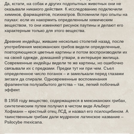
Да, кстати, на собак и других подопытных животных они не
оказывали никакого действия. К исследованию подключили
химиков, фармацевтов, психиатров. Вспомнили про опыты на
пауках: если их накормить определенным химическим
веществом, то они изменяют рисунок паутины и делают его
характерным только для этого вещества.
Древние индейцы, жившие несколько столетий назад, после
употребления мексиканских грибов видели определенные,
повторяющиеся цветные картины и потом воспроизводили их
на своей одежде, домашней утвари, в интерьере жилища.
Современные индейцы видели те же картины, но ошибочно
связывали их с предками. Предки тут ни при чем. Съел
определенное число поганок – и замелькали перед глазами
зигзаги да спирали. Одновременные воспоминания
фрагментов полузабытого детства – так, легкий побочный
эффект.
В 1958 году вещество, содержащееся в мексиканских грибах,
синтетическим путем получил в чистом виде Альберт
Хофманн – крестный отец ЛСД, и назвал его псилоцибином. А
таинственным грибам дали мудреное латинское название –
Psilocybe mexicana.