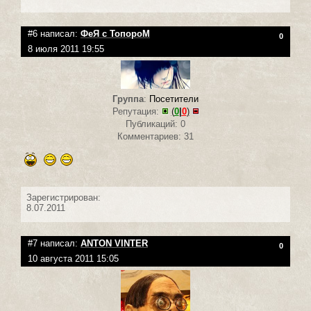
#6 написал:
ФеЯ с ТопороМ
0
8 июля 2011 19:55
Группа
:
Посетители
Репутация:
(
0
|
0
)
Публикаций: 0
Комментариев: 31
Зарегистрирован:
8.07.2011
#7 написал:
ANTON VINTER
0
10 августа 2011 15:05