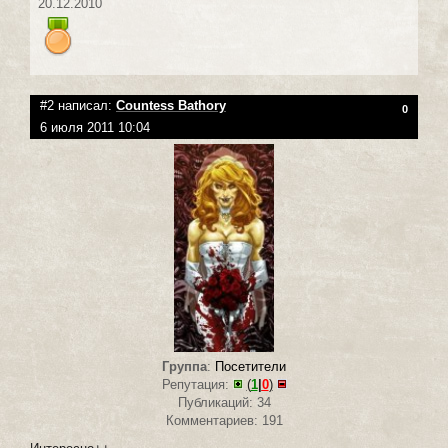
20.12.2010
#2 написал:
Countess Bathory
0
6 июля 2011 10:04
Группа
:
Посетители
Репутация:
(
1
|
0
)
Публикаций: 34
Комментариев: 191