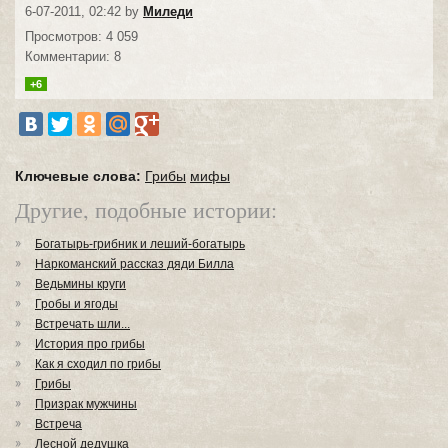
6-07-2011, 02:42 by
Миледи
Просмотров: 4 059
Комментарии: 8
+6
Ключевые слова:
Грибы
мифы
Другие, подобные истории:
Богатырь-грибник и леший-богатырь
Наркоманский рассказ дяди Билла
Ведьмины круги
Гробы и ягоды
Встречать шли...
История про грибы
Как я сходил по грибы
Грибы
Призрак мужчины
Встреча
Лесной дедушка