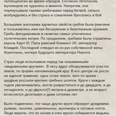
галлюциноген во время обрядов. Согласно летописям,
мухоморов не чурались и викинги. Напротив, они
перекусывали такими грибочками перед битвой, сильно
возбуждались и без страха и сожаления бросались в бой.
Большими знатоками ядовитых свойств грибов были римляне
и пользовались ими как бесшумным и безотказным оружием.
Грибы фигурировали в сюжетах самых утонченных
политических интриг. По преданиям, грибами были отравлены
король Карл VI, Папа римский Климент VII, император
Клавдий. Последний отведал их из рук собственной жены
Агриппины, матери будущего императора Нерона.
Страх люди испытывали перед так называемыми
«ведьмиными кругами». В лесу вдруг обнаруживался участок
земли, по форме напоминающий круг. В его центре не росло
ни единой травинки, одна голая земля, зато по краям –
щедрые россыпи крепких грибных шляпок. Круги с каждым
годом увеличивались, могли разрастаться и до двадцати, и до
пятидесяти, и до двухсот(!) метров в диаметре, а их возраст
исчислялся десятками и даже сотнями лет.
Было подмечено, что чаще других круги образуют дождевики,
рыжики, лисички, шампиньоны, мухоморы и луговые опята.
Люди верили, что по ночам в этих кругах собираются ведьмы.