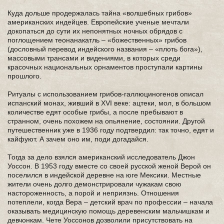
Куда дольше продержалась тайна «волшебных грибов»
американских индейцев. Европейские ученые мечтали
докопаться до сути их непонятных ночных обрядов с
поглощением теонанакатль – «божественных» грибов
(дословный перевод индейского названия – «плоть бога»),
массовыми трансами и видениями, в которых среди
красочных национальных орнаментов проступали картины
прошлого.
Ритуалы с использованием грибов-галлюциногенов описал
испанский монах, живший в XVI веке: ацтеки, мол, в большом
количестве едят особые грибы, а после пребывают в
странном, очень похожем на опьянение, состоянии. Другой
путешественник уже в 1936 году подтвердил: так точно, едят и
кайфуют. А зачем оно им, поди догадайся.
Тогда за дело взялся американский исследователь Джон
Уоссон. В 1953 году вместе со своей русской женой Верой он
поселился в индейской деревне на юге Мексики. Местные
жители очень долго демонстрировали чужакам свою
настороженность, а порой и неприязнь. Отношения
потеплели, когда Вера – детский врач по профессии – начала
оказывать медицинскую помощь деревенским мальчишкам и
девчонкам. Чете Уоссонов дозволили присутствовать на