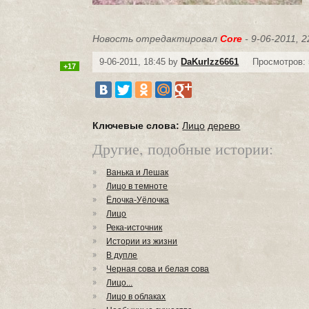
Новость отредактировал
Core
- 9-06-2011, 2
9-06-2011, 18:45 by
DaKurlzz6661
Просмотров: 
+17
Ключевые слова:
Лицо
дерево
Другие, подобные истории:
Ванька и Лешак
Лицо в темноте
Ёлочка-Уёлочка
Лицо
Река-источник
Истории из жизни
В дупле
Черная сова и белая сова
Лицо...
Лицо в облаках