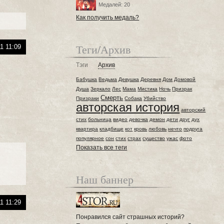
Медалей: 20
Как получить медаль?
Теги/Архив
1 11:09
Тэги
Архив
Бабушка
Ведьма
Девушка
Деревня
Дом
Домовой
Душа
Зеркало
Лес
Мама
Мистика
Ночь
Призрак
Смерть
Призраки
Собака
Убийство
авторская история
авторский
стих
больница
видео
девочка
демон
дети
друг
дух
квартира
кладбище
кот
кровь
любовь
нечто
подруга
популярное
сон
стих
страх
существо
ужас
фото
Показать все теги
Наш баннер
1 11:29
Понравился сайт страшных историй?