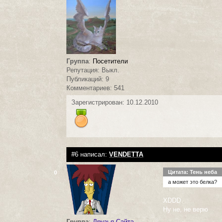
Группа
:
Посетители
Репутация: Выкл.
Публикаций: 9
Комментариев: 541
Зарегистрирован: 10.12.2010
#6 написал:
VENDETTA
Цитата: Тень неба
0
а может это белка?
XDDD
Ну не, не верю
Группа
:
Друзья Сайта