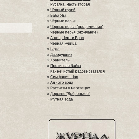
»
Русалка. Часть вторая
»
Чёрный ручей
»
Баба Яга
»
Чёрные перья
»
Чёрные перья (продолжение)
»
Чёрные перья (окончание)
»
Ангел, Черт и Врач
»
Черная курица
»
Ырка
»
Двоедушник
»
Хранитель
»
Противная бабка
»
Как нечистый к вдове сватался
»
Симфония Шоа
»
Ад - это вода
»
Рассказы о мертвецах
»
Деревня "Добренькое"
»
Мутная вода