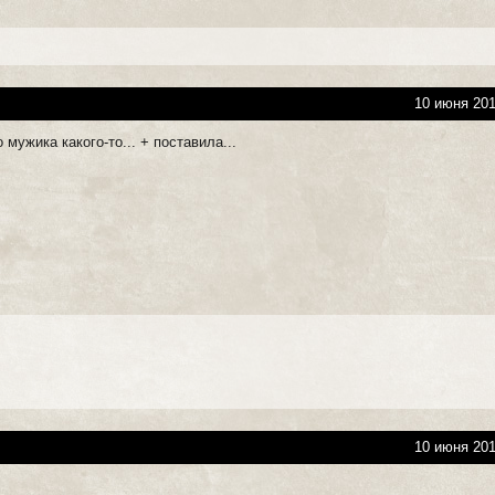
10 июня 201
 мужика какого-то... + поставила...
10 июня 201