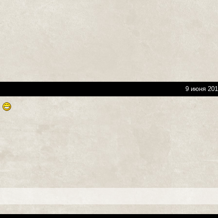
9 июня 201
?