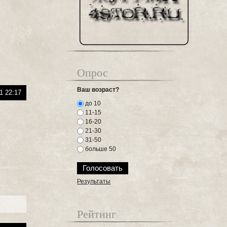
Опрос
Ваш возраст?
1 22:17
до 10
11-15
16-20
21-30
31-50
больше 50
Результаты
Рейтинг