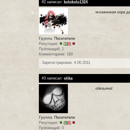
#2 написал:
kolokolo1324
искаженная кора д
0
Группа
:
Посетители
Репутация:
(
1
|
0
)
Публикаций: 1
Комментариев: 160
Зарегистрирован: 4.06.2011
#3 написал:
olika
обезьяна!
0
Группа
:
Посетители
Репутация:
(
0
|
0
)
Публикаций: 0