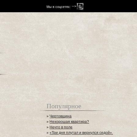
-->
Мы в соцсетях:
Популярное
»
Чертовщина
»
Нехорошая квартира?
»
Нечто в поле
»
«Три дня плутал и вернулся седой».