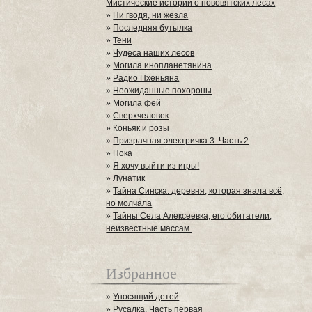
Мистические истории о нововятских лесах
»
Ни гводя, ни жезла
»
Последняя бутылка
»
Тени
»
Чудеса наших лесов
»
Могила инопланетянина
»
Радио Пхеньяна
»
Неожиданные похороны
»
Могила фей
»
Сверхчеловек
»
Коньяк и розы
»
Призрачная электричка 3. Часть 2
»
Пока
»
Я хочу выйти из игры!
»
Лунатик
»
Тайна Синска: деревня, которая знала всё,
но молчала
»
Тайны Села Алексеевка, его обитатели,
неизвестные массам.
Избранное
»
Уносящий детей
»
Русалка. Часть первая