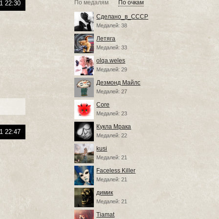
По медалям
По очкам
1 22:30
Сделано_в_СССР
Медалей: 38
Летяга
Медалей: 33
olqa.weles
Медалей: 29
Дезмонд Майлс
Медалей: 27
Core
Медалей: 23
Кукла Мрака
1 22:47
Медалей: 22
kusi
Медалей: 21
Faceless Killer
Медалей: 21
димик
Медалей: 21
Tiamat