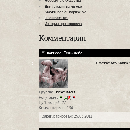
Необычные существа
Две истории из лагеря
SmotriCharlieChapline.avi
smotribalet.avi
История про скрипача
Комментарии
#1 написал:
Тень неба
а может это белка
0
Группа
:
Посетители
Репутация:
(
1
|
0
)
Публикаций: 27
Комментариев: 134
Зарегистрирован: 25.03.2011