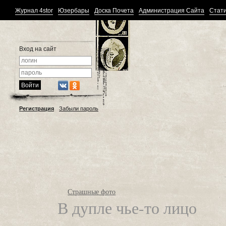
Журнал 4stor
Юзербары
Доска Почета
Администрация Сайта
Стати
Вход на сайт
Регистрация
Забыли пароль
Страшные фото
В дупле чье-то лицо