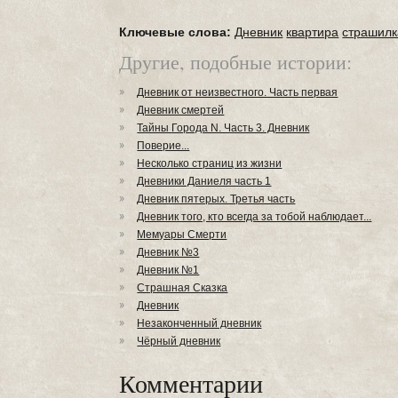
Ключевые слова:
Дневник
квартира
страшилк
Другие, подобные истории:
Дневник от неизвестного. Часть первая
Дневник смертей
Тайны Города N. Часть 3. Дневник
Поверие...
Несколько страниц из жизни
Дневники Даниеля часть 1
Дневник пятерых. Третья часть
Дневник того, кто всегда за тобой наблюдает...
Мемуары Смерти
Дневник №3
Дневник №1
Страшная Сказка
Дневник
Незаконченный дневник
Чёрный дневник
Комментарии