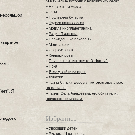
Мистические истории о нововятских лесах
»
Ни гводя, ни жезла
»
Тени
ь небольшой
»
Последняя бутылка
»
Чудеса наших лесов
»
Могила инопланетянина
»
Радио Пхеньяна
»
Неожиданные похороны
 квартире.
»
Могила фей
»
Сверхчеловек
»
Коньяк и розы
»
Призрачная электричка 3. Часть 2
вом -
»
Пока
»
Я хочу выйти из игры!
»
Лунатик
»
Тайна Синска: деревня, которая знала всё,
но молчала
нет". Я
»
Тайны Села Алексеевка, его обитатели,
неизвестные массам.
Избранное
оладки с
»
Уносящий детей
»
Русалка. Часть первая