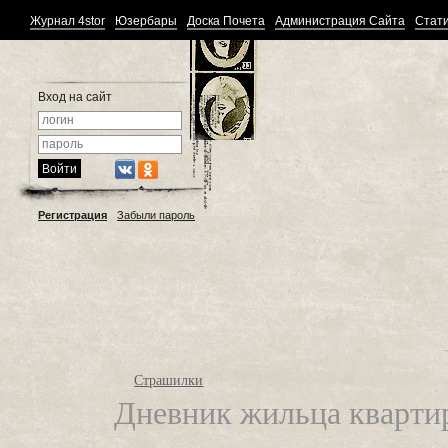
Журнал 4stor
Юзербары
Доска Почета
Администрация Сайта
Стати
Вход на сайт
Регистрация
Забыли пароль
Страшилки
Дневник жильца кварти