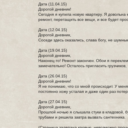
Дата (11.04.15)
Дорогой дневник!
Сегодня я купила новую квартиру. Я довольна
ремонт, перетащить все вещи, и все будет про
Дата (12.04.15)
Дорогой дневник,
Соседи здесь оказались, слава богу, не шумн
Дата (19.04.15)
Дорогой дневник,
Наконец-то! Ремонт закончен. Обои я перекле
замечательно! Осталось пригласить грузчиков, 
Дата (26.04.15)
Дорогой дневник!
Я не понимаю, что со мной происходит. У меня
постоянно хожу усталая и даже один раз потер
Дата (27.04.15)
Дорогой дневник,
Прошлой ночью я слышала стуки в кладовой, бу
трубами и решила завтра вызвать сантехника.
(Страница заляпана кровью, невозможно прочи