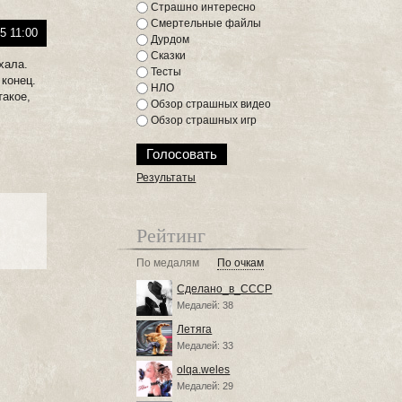
Страшно интересно
Смертельные файлы
5 11:00
Дурдом
Сказки
ехала.
Тесты
 конец.
НЛО
такое,
Обзор страшных видео
Обзор страшных игр
Результаты
Рейтинг
По медалям
По очкам
Сделано_в_СССР
Медалей: 38
Летяга
Медалей: 33
olqa.weles
Медалей: 29