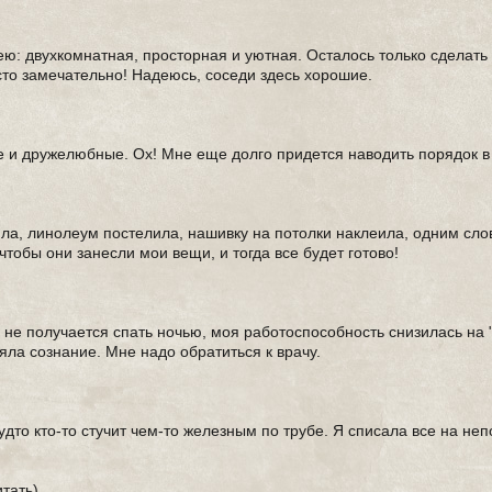
 ею: двухкомнатная, просторная и уютная. Осталось только сделат
сто замечательно! Надеюсь, соседи здесь хорошие.
ые и дружелюбные. Ох! Мне еще долго придется наводить порядок в
ила, линолеум постелила, нашивку на потолки наклеила, одним сло
чтобы они занесли мои вещи, и тогда все будет готово!
 не получается спать ночью, моя работоспособность снизилась на "
яла сознание. Мне надо обратиться к врачу.
дто кто-то стучит чем-то железным по трубе. Я списала все на неп
тать)