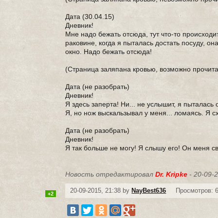
Дата (30.04.15)
Дневник!
Мне надо бежать отсюда, тут что-то происходи
раковине, когда я пыталась достать посуду, он
окно. Надо бежать отсюда!
(Страница заляпана кровью, возможно прочит
Дата (не разобрать)
Дневник!
Я здесь заперта! Ни... не услышит, я пыталась 
Я, но нож выскальзывал у меня... ломаясь. Я с
Дата (не разобрать)
Дневник!
Я так больше не могу! Я слышу его! Он меня св
Новость отредактировал
Dr. Kripke
- 20-09-2
20-09-2015, 21:38 by
NayBest636
Просмотров: 6
+2