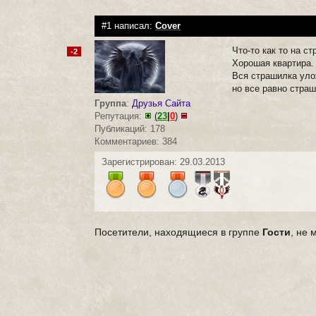
#1 написал:
Cover
Что-то как то на ст
-2
Хорошая квартира. 
Вся страшилка улож
но все равно страш
Группа
:
Друзья Сайта
Репутация:
(
23
|
0
)
Публикаций: 178
Комментариев: 384
Зарегистрирован: 29.03.2013
Посетители, находящиеся в группе
Гости
, не 