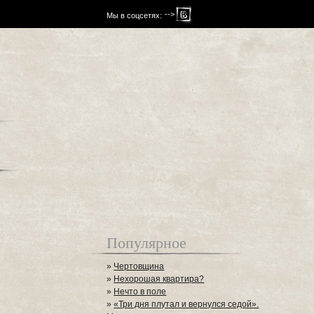
-->
Мы в соцсетях:
Популярное
»
Чертовщина
»
Нехорошая квартира?
»
Нечто в поле
»
«Три дня плутал и вернулся седой».