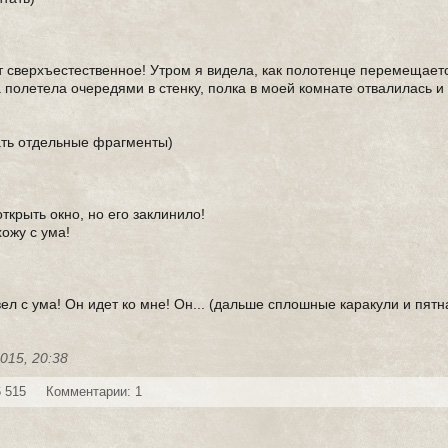
т сверхъестественное! Утром я видела, как полотенце перемещаетс
а полетела очередями в стенку, полка в моей комнате отвалилась и
ать отдельные фрагменты)
открыть окно, но его заклинило!
хожу с ума!
ел с ума! Он идет ко мне! Он... (дальше сплошные каракули и пятн
015, 20:38
 515
Комментарии: 1