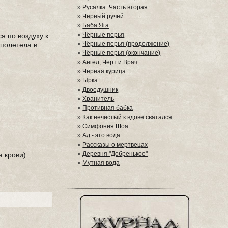
»
Русалка. Часть вторая
»
Чёрный ручей
»
Баба Яга
»
Чёрные перья
я по воздуху к
»
Чёрные перья (продолжение)
 полетела в
»
Чёрные перья (окончание)
»
Ангел, Черт и Врач
»
Черная курица
»
Ырка
»
Двоедушник
»
Хранитель
»
Противная бабка
»
Как нечистый к вдове сватался
»
Симфония Шоа
»
Ад - это вода
»
Рассказы о мертвецах
»
Деревня "Добренькое"
а крови)
»
Мутная вода