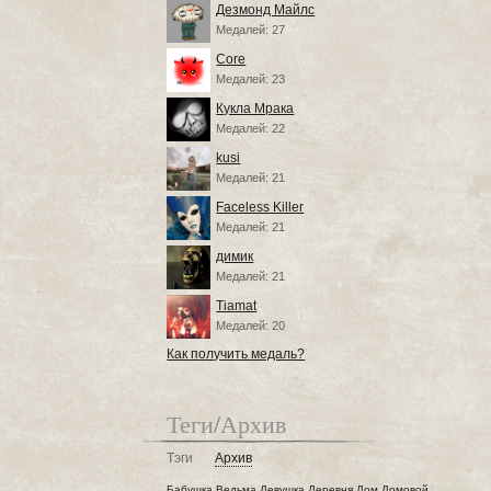
Дезмонд Майлс
Медалей: 27
Core
Медалей: 23
Кукла Мрака
Медалей: 22
kusi
Медалей: 21
Faceless Killer
Медалей: 21
димик
Медалей: 21
Tiamat
Медалей: 20
Как получить медаль?
Теги/Архив
Тэги
Архив
Бабушка
Ведьма
Девушка
Деревня
Дом
Домовой