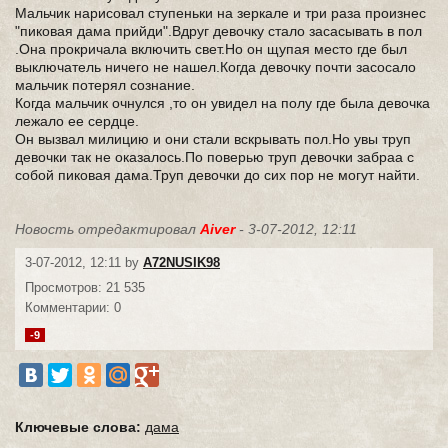
Мальчик нарисовал ступеньки на зеркале и три раза произнес
"пиковая дама прийди".Вдруг девочку стало засасывать в пол
.Она прокричала включить свет.Но он щупая место где был
выключатель ничего не нашел.Когда девочку почти засосало
мальчик потерял сознание.
Когда мальчик очнулся ,то он увидел на полу где была девочка
лежало ее сердце.
Он вызвал милицию и они стали вскрывать пол.Но увы труп
девочки так не оказалось.По поверью труп девочки забраа с
собой пиковая дама.Труп девочки до сих пор не могут найти.
Новость отредактировал
Aiver
- 3-07-2012, 12:11
3-07-2012, 12:11 by
A72NUSIK98
Просмотров: 21 535
Комментарии: 0
-9
Ключевые слова:
дама