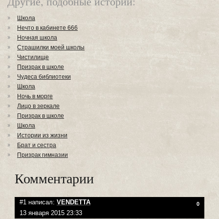
Другие, подобные истории:
Школа
Нечто в кабинете 666
Ночная школа
Страшилки моей школы
Чистилище
Призрак в школе
Чудеса библиотеки
Школа
Ночь в морге
Лицо в зеркале
Призрак в школе
Школа
Истории из жизни
Брат и сестра
Призрак гимназии
Комментарии
#1 написал:
VENDETTA
0
13 января 2015 23:33