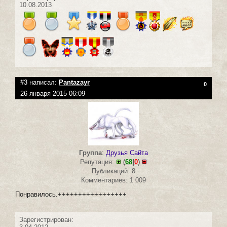
10.08.2013
#3 написал:
Pantazayr
0
26 января 2015 06:09
Группа
:
Друзья Сайта
Репутация:
(
68
|
0
)
Публикаций: 8
Комментариев: 1 009
Понравилось.+++++++++++++++++
Зарегистрирован: