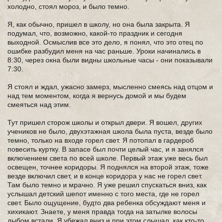
холодно, стоял мороз, и было темно.
Я, как обычно, пришел в школу, но она была закрыта. Я
подумал, что, возможно, какой-то праздник и сегодня
выходной. Осмыслив все это дело, я понял, что это отец по
ошибке разбудил меня на час раньше. Уроки начинались в
8:30, через окна были видны школьные часы - они показывали
7:30.
Я стоял и ждал, ужасно замерз, мысленно смеясь над отцом и
над тем моментом, когда я вернусь домой и мы будем
смеяться над этим.
Тут пришел сторож школы и открыл двери. Я вошел, других
учеников не было, двухэтажная школа была пуста, везде было
темно, только на входе горел свет. Я потопал в гардероб
повесить куртку. В запасе был почти целый час, и я занялся
включением света по всей школе. Первый этаж уже весь был
освещен, точнее коридоры. Я поднялся на второй этаж, тоже
везде включил свет, и в конце коридора у нас не горел свет.
Там было темно и мрачно. Я уже решил спускаться вниз, как
услышал детский шепот именно с того места, где не горел
свет. Было ощущение, будто два ребенка обсуждают меня и
хихикают. Знаете, у меня правда тогда на затылке волосы
дыбом встали. Я убежал вниз и при этом слышал, как кто-то