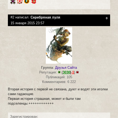
#2 написал:
Серебряная пуля
0
15 января 2015 23:57
Группа
:
Друзья Сайта
Репутация:
(
3030
|
-1
)
Публикаций: 105
Комментариев: 6 222
Вторая история с первой не связана, дуют и водят эти иголки
сами гадающие.
Первая история страшная, может и были там
подселенцы.++++++++++++
Зарегистрирован: