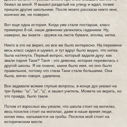
бежал за мной. Я вышел раздетый на улицу и ждал, позже
пришли другие школьники. После моего рассказа никто мне,
конечно же, не поверил.
Вот еще одна история. Когда уже стали постарше, класс
примерно 8-ой, наши девчонки увлеклись гаданием. Ну,
наверно, вы знаете - кружок на листе бумаги, иголка, нитка.
Никто в это не верил, но все же было интересно. На перемене
весь класс сидел и шумел, и тут вдруг было видно, что нитка
была натянута. Первый вопрос, который задали духу: как
звали парня Тани? Таня - это девочка, которая перевилась с
другой школы. Я не помню, какое было имя, но оно было
правильное, потому что глаза Тани стали большими. Она
была, мягко говоря, удивлена.
Все задавали всякие глупые вопросы, в конце дух указал на
три буквы: "ш", "ы", "ц", и зашел учитель. Можете не верить, но
это правда, было такое.
Потом от взрослых мы узнали, что школа стоит на могилах,
весь поселок стоит на могилах, даже в наше время люди,
копая ямы, натыкаются на гробы. Поселок мой стоит на
историческом месте.