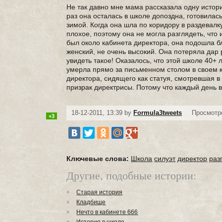
Не так давно мне мама рассказала одну историю
раз она осталась в школе допоздна, готовилас
зимой. Когда она шла по коридору в раздевалк
плохое, поэтому она не могла разглядеть, что 
был около кабинета директора, она подошла бл
женский, не очень высокий. Она потеряла дар р
увидеть такое! Оказалось, что этой школе 40+
умерла прямо за письменном столом в своем ка
директора, сидящего как статуя, смотревшая в 
призрак директрисы. Потому что каждый день в
18-12-2011, 13:39 by
Formula3tweets
Просмотро
+3
Ключевые слова:
Школа
силуэт
директор
раз
Другие, подобные истории:
Старая история
Кладбище
Нечто в кабинете 666