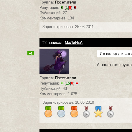
Группа
:
Посетители
Репутация:
(
1
|
0
)
Публикаций: 27
Комментариев: 134
Зарегистрирован: 25.03.2011
#2 написал:
МаЛиНкА
+1
И с тех пор учителя
А вахта тоже пуст
Группа
:
Посетители
Репутация:
(
15
|
0
)
Публикаций: 43
Комментариев: 1 075
Зарегистрирован: 18.05.2010