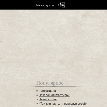
-->
Мы в соцсетях:
Популярное
»
Чертовщина
»
Нехорошая квартира?
»
Нечто в поле
»
«Три дня плутал и вернулся седой».