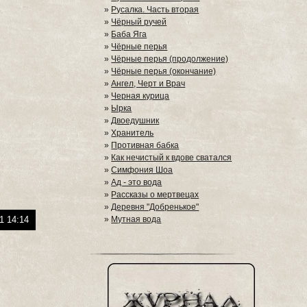
»
Русалка. Часть вторая
»
Чёрный ручей
»
Баба Яга
»
Чёрные перья
»
Чёрные перья (продолжение)
»
Чёрные перья (окончание)
»
Ангел, Черт и Врач
»
Черная курица
»
Ырка
»
Двоедушник
»
Хранитель
»
Противная бабка
»
Как нечистый к вдове сватался
»
Симфония Шоа
»
Ад - это вода
»
Рассказы о мертвецах
»
Деревня "Добренькое"
1 14:14
»
Мутная вода