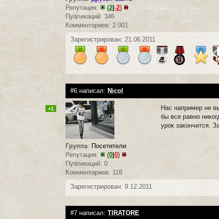
Репутация:
(
2
|
-2
)
Публикаций: 346
Комментариев: 2 001
Зарегистрирован: 21.06.2011
#6 написал:
Nicol
Нас например не вы
+1
бы все равно никог
урок закончится. 
Группа
:
Посетители
Репутация:
(
0
|
0
)
Публикаций: 0
Комментариев: 118
Зарегистрирован: 9.12.2011
#7 написал:
TIRATORE