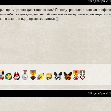
18 декабря 201
ория про мертвого директора школы! По ходу, реально страшная професс
ники тебя так доведут, что на рабочем месте окочуришься, так еще пото
ь по школе в виде призрака шляться))
18 декабря 201