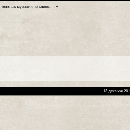
 меня аж мурашки по спине..... +
18 декабря 201