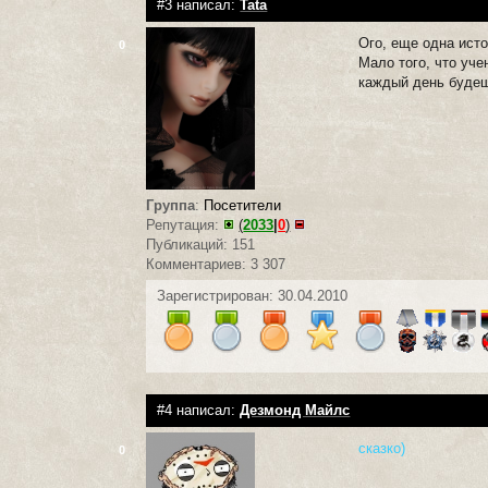
#3 написал:
Tata
Ого, еще одна ист
0
Мало того, что уче
каждый день будеш
Группа
:
Посетители
Репутация:
(
2033
|
0
)
Публикаций: 151
Комментариев: 3 307
Зарегистрирован: 30.04.2010
#4 написал:
Дезмонд Майлс
сказко)
0