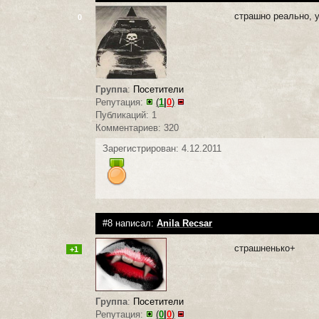
страшно реально, у
0
Группа
:
Посетители
Репутация:
(
1
|
0
)
Публикаций: 1
Комментариев: 320
Зарегистрирован: 4.12.2011
#8 написал:
Anila Recsar
страшненько+
+1
Группа
:
Посетители
Репутация:
(
0
|
0
)