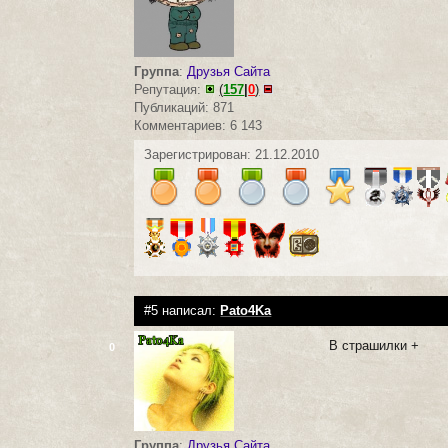
Группа
:
Друзья Сайта
Репутация:
(
157
|
0
)
Публикаций: 871
Комментариев: 6 143
Зарегистрирован: 21.12.2010
#5 написал:
Pato4Ka
В страшилки +
0
Группа
:
Друзья Сайта