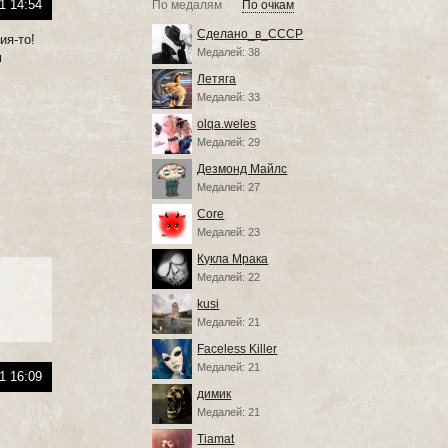
1 14:54
По медалям
По очкам
Сделано_в_СССР
ия-то!
Медалей: 38
м
Летяга
Медалей: 33
olqa.weles
Медалей: 29
Дезмонд Майлс
Медалей: 27
Core
Медалей: 23
Кукла Мрака
Медалей: 22
kusi
Медалей: 21
Faceless Killer
Медалей: 21
1 16:09
димик
Медалей: 21
Tiamat