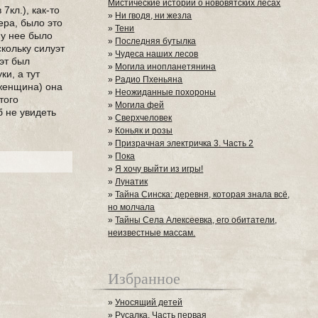
Мистические истории о нововятских лесах
7кл.), как-то
»
Ни гводя, ни жезла
ера, было это
»
Тени
 у нее было
»
Последняя бутылка
скольку силуэт
»
Чудеса наших лесов
уэт был
»
Могила инопланетянина
ки, а тут
»
Радио Пхеньяна
(женщина) она
»
Неожиданные похороны
того
»
Могила фей
б не увидеть
»
Сверхчеловек
»
Коньяк и розы
»
Призрачная электричка 3. Часть 2
»
Пока
»
Я хочу выйти из игры!
»
Лунатик
»
Тайна Синска: деревня, которая знала всё,
но молчала
»
Тайны Села Алексеевка, его обитатели,
неизвестные массам.
Избранное
»
Уносящий детей
»
Русалка. Часть первая