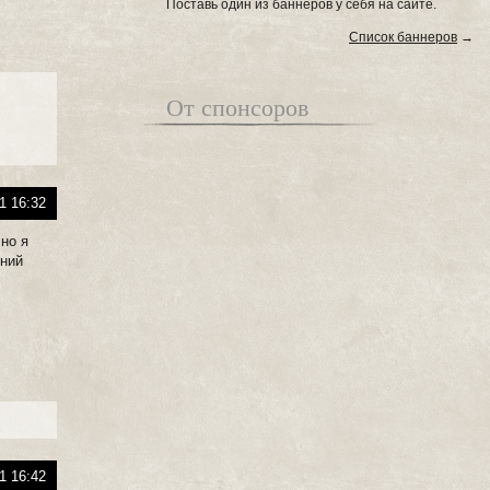
Поставь один из баннеров у себя на сайте.
Список баннеров
→
От спонсоров
1 16:32
 но я
дний
1 16:42