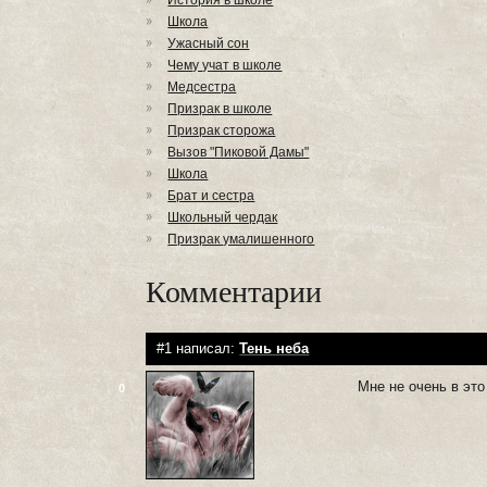
История в школе
Школа
Ужасный сон
Чему учат в школе
Медсестра
Призрак в школе
Призрак сторожа
Вызов "Пиковой Дамы"
Школа
Брат и сестра
Школьный чердак
Призрак умалишенного
Комментарии
#1 написал:
Тень неба
Мне не очень в это
0