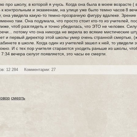
 про школу, в которой я учусь. Когда она была в моем возрасте ( в 
ь к контрольным и экзаменам, на улице уже было темно часов 8 веч
у, она увидела какую-то темно-прозрачную фигуру вдалеке. Зрение
именно там. Она подумала, что просто стоит кто-то из учителей, по
иже, чтоб разглядеть и точно убедилась, что ЭТО не человек. Сил
ечи... потому что она никогда не верила во всякие мистические шту
 лет и первый директор этой школы умер очень странной смертью, 
бинете в школе. Когда один из учителей зашел к ней, то увидели э
окно. И с тех пор учителя стараются уходить раньше из школы, что
 7:34 вечера силуэт появляется, это часы ее смерти.
в: 12 284
Комментарии: 27
говор
смерть