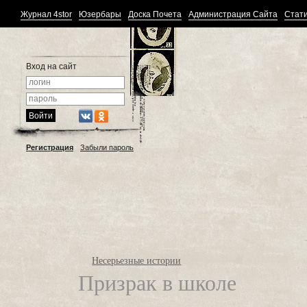
Журнал 4stor
Юзербары
Доска Почета
Администрация Сайта
Стати
Вход на сайт
Регистрация
Забыли пароль
Несерьезные истории
Призрак в школе