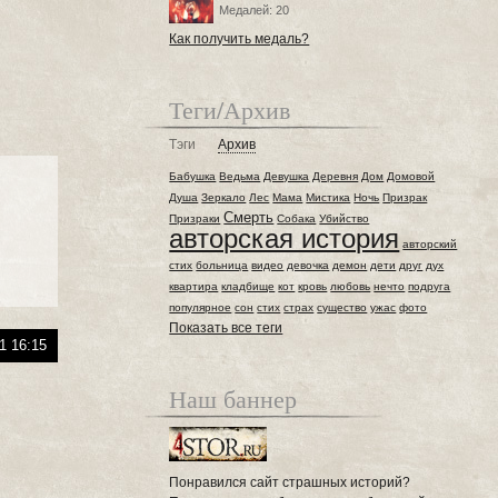
Медалей: 20
Как получить медаль?
Теги/Архив
Тэги
Архив
Бабушка
Ведьма
Девушка
Деревня
Дом
Домовой
Душа
Зеркало
Лес
Мама
Мистика
Ночь
Призрак
Смерть
Призраки
Собака
Убийство
авторская история
авторский
стих
больница
видео
девочка
демон
дети
друг
дух
квартира
кладбище
кот
кровь
любовь
нечто
подруга
популярное
сон
стих
страх
существо
ужас
фото
Показать все теги
1 16:15
Наш баннер
Понравился сайт страшных историй?