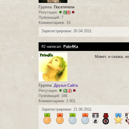
Группа
:
Посетители
Репутация:
(
0
|
0
)
Публикаций: 7
Комментариев: 19
Зарегистрирован: 26.04.2011
#2 написал:
Pato4Ka
Может, и сказка, н
0
Группа
:
Друзья Сайта
Репутация:
(
2
|
-2
)
Публикаций: 346
Комментариев: 2 001
Зарегистрирован: 21.06.2011