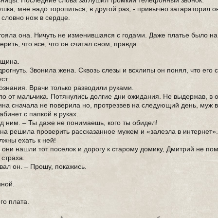
ьницы. Последние слова заглушил громкий телефонный звонок.
ушка, мне надо торопиться, в другой раз, - привычно затараторил о
 словно нож в сердце.
ояла она. Ничуть не изменившаяся с годами. Даже платье было на
рить, что все, что он считал сном, правда.
нщина.
дрогнуть. Звонила жена. Сквозь слезы и всхлипы он понял, что его 
ст.
ознания. Врачи только разводили руками.
ило от мальчика. Потянулись долгие дни ожидания. Не выдержав, в 
на сначала не поверила но, протрезвев на следующий день, муж в
абинет с папкой в руках.
ед ним. – Ты даже не понимаешь, кого ты обидел!
на решила проверить рассказанное мужем и «залезла в интернет»
лжны ехать к ней!
к они нашли тот поселок и дорогу к старому домику, Дмитрий не по
 страха.
вал он. – Прошу, покажись.
иной.
го плата.