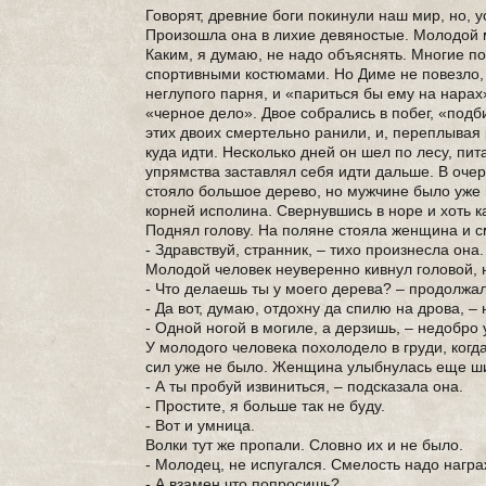
Говорят, древние боги покинули наш мир, но, 
Произошла она в лихие девяностые. Молодой м
Каким, я думаю, не надо объяснять. Многие п
спортивными костюмами. Но Диме не повезло, 
неглупого парня, и «париться бы ему на нарах
«черное дело». Двое собрались в побег, «подби
этих двоих смертельно ранили, и, переплывая 
куда идти. Несколько дней он шел по лесу, пит
упрямства заставлял себя идти дальше. В оче
стояло большое дерево, но мужчине было уже 
корней исполина. Свернувшись в норе и хоть ка
Поднял голову. На поляне стояла женщина и с
- Здравствуй, странник, – тихо произнесла она.
Молодой человек неуверенно кивнул головой, 
- Что делаешь ты у моего дерева? – продолжал
- Да вот, думаю, отдохну да спилю на дрова, –
- Одной ногой в могиле, а дерзишь, – недобр
У молодого человека похолодело в груди, когда
сил уже не было. Женщина улыбнулась еще шир
- А ты пробуй извиниться, – подсказала она.
- Простите, я больше так не буду.
- Вот и умница.
Волки тут же пропали. Словно их и не было.
- Молодец, не испугался. Смелость надо награ
- А взамен что попросишь?