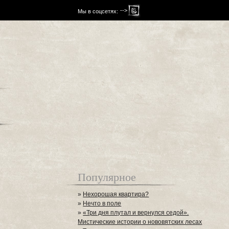
-->
Мы в соцсетях:
Популярное
»
Нехорошая квартира?
»
Нечто в поле
»
«Три дня плутал и вернулся седой».
Мистические истории о нововятских лесах