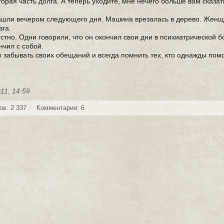
вторая часть долга. А теперь уходите, мне нечего больше вам сказат
нашли вечером следующего дня. Машина врезалась в дерево. Женщ
зга.
стно. Одни говорили, что он окончил свои дни в психиатрической б
нчил с собой.
 забывать своих обещаний и всегда помнить тех, кто однажды помо
11, 14:59
ов: 2 337
Комментарии: 6