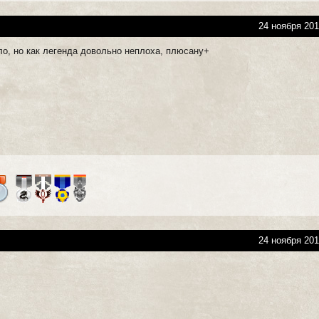
24 ноября 201
ло, но как легенда довольно неплоха, плюсану+
24 ноября 201