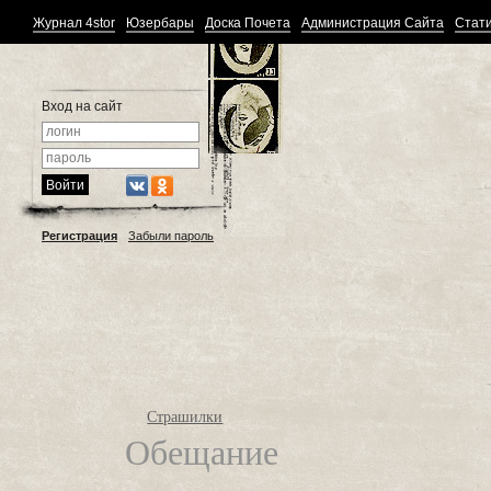
Журнал 4stor
Юзербары
Доска Почета
Администрация Сайта
Стати
Вход на сайт
Регистрация
Забыли пароль
Страшилки
Обещание