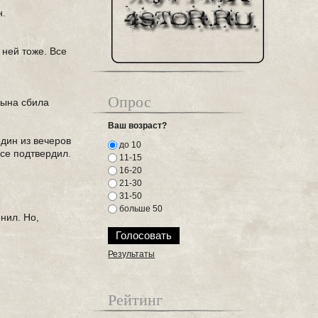
н.
 ней тоже. Все
Опрос
сына сбила
Ваш возраст?
один из вечеров
до 10
се подтвердил.
11-15
16-20
21-30
.
31-50
больше 50
мнил. Но,
Результаты
Рейтинг