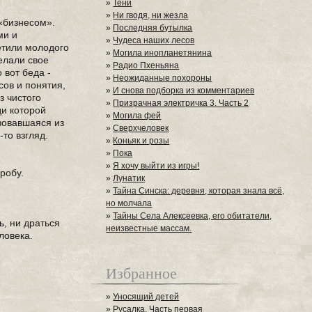
»
Тени
»
Ни гводя, ни жезла
 «бизнесом».
»
Последняя бутылка
ми и
»
Чудеса наших лесов
етили молодого
»
Могила инопланетянина
елали свое
»
Радио Пхеньяна
 вот беда -
»
Неожиданные похороны
сов и понятия,
»
И снова подборка из комментариев
з чистого
»
Призрачная электричка 3. Часть 2
ди которой
»
Могила фей
зовавшаяся из
»
Сверхчеловек
-то взгляд.
»
Коньяк и розы
»
Пока
»
Я хочу выйти из игры!
робу.
»
Лунатик
»
Тайна Синска: деревня, которая знала всё,
но молчала
»
Тайны Села Алексеевка, его обитатели,
ь, ни драться
неизвестные массам.
ловека.
Избранное
»
Уносящий детей
»
Русалка. Часть первая