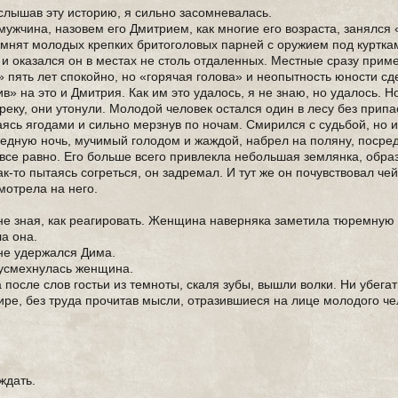
услышав эту историю, я сильно засомневалась.
ужчина, назовем его Дмитрием, как многие его возраста, занялся
омнят молодых крепких бритоголовых парней с оружием под куртка
и оказался он в местах не столь отдаленных. Местные сразу прим
» пять лет спокойно, но «горячая голова» и неопытность юности сд
в» на это и Дмитрия. Как им это удалось, я не знаю, но удалось. Но
реку, они утонули. Молодой человек остался один в лесу без припа
аясь ягодами и сильно мерзнув по ночам. Смирился с судьбой, но и
редную ночь, мучимый голодом и жаждой, набрел на поляну, посре
все равно. Его больше всего привлекла небольшая землянка, обра
к-то пытаясь согреться, он задремал. И тут же он почувствовал чей
мотрела на него.
не зная, как реагировать. Женщина наверняка заметила тюремную 
а она.
 не удержался Дима.
о усмехнулась женщина.
 после слов гостьи из темноты, скаля зубы, вышли волки. Ни убегат
е, без труда прочитав мысли, отразившиеся на лице молодого че
ждать.