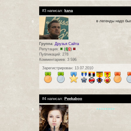
#3 написал:
kana
в легенды надо бы
0
Группа
:
Друзья Сайта
Репутация:
(
4
|
0
)
Публикаций: 278
Комментариев: 3 596
Зарегистрирован: 13.07.2010
#4 написал:
Peekaboo
++++++++
0