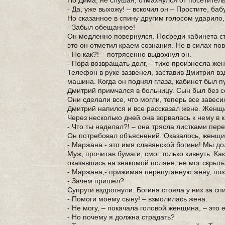
Но Дима, не слушая, отмахнулся от посетител
- Да, уже выхожу! – вскочил он – Простите, баб
Но сказанное в спину другим голосом ударило,
- Забыл обещанное!
Он медленно повернулся. Посреди кабинета ст
это он отметил краем сознания. Не в силах пове
- Но как?! – потрясенно выдохнул он.
- Пора возвращать долг, – тихо произнесла же
Телефон в руке зазвенел, заставив Дмитрия вз
машина. Когда он поднял глаза, кабинет был пу
Дмитрий примчался в больницу. Сын был без с
Они сделали все, что могли, теперь все завес
Дмитрий напился и все рассказал жене. Женщи
Через несколько дней она ворвалась к нему в к
- Что ты наделал?! – она трясла листками пер
Он потребовал объяснений. Оказалось, женщи
- Маржана - это имя славянской богини! Мы до
Муж, прочитав бумаги, смог только кивнуть. Ка
оказавшись на знакомой поляне, не мог скрыть
- Маржана,- прижимая перепуганную жену, поз
- Зачем пришел?
Супруги вздрогнули. Богиня стояла у них за сп
- Помоги моему сыну! – взмолилась жена.
- Не могу, – покачала головой женщина, – это е
- Но почему я должна страдать?