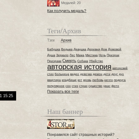
Медалей: 20
Как получить медаль?
Теги/Архив
Тэги
Архив
Бабушка
Ведьма
Девушка
Деревня
Дом
Домовой
Душа
Зеркало
Лес
Мама
Мистика
Ночь
Призрак
Смерть
Призраки
Собака
Убийство
авторская история
авторский
стих
больница
видео
девочка
демон
дети
друг
дух
квартира
кладбище
кот
кровь
любовь
нечто
подруга
популярное
сон
стих
страх
существо
ужас
фото
Показать все теги
1 15:25
Наш баннер
Понравился сайт страшных историй?