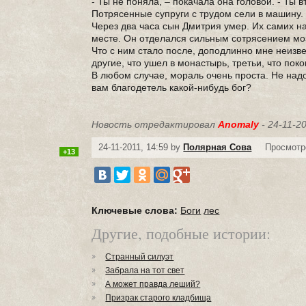
- Ты не поняла, – покачала она головой. - Ты 
Потрясенные супруги с трудом сели в машину.
Через два часа сын Дмитрия умер. Их самих 
месте. Он отделался сильным сотрясением мо
Что с ним стало после, доподлинно мне неизве
другие, что ушел в монастырь, третьи, что поко
В любом случае, мораль очень проста. Не надо
вам благодетель какой-нибудь бог?
Новость отредактировал
Anomaly
- 24-11-20
24-11-2011, 14:59 by
Полярная Сова
Просмотр
+13
Ключевые слова:
Боги
лес
Другие, подобные истории:
Странный силуэт
Забрала на тот свет
А может правда леший?
Призрак старого кладбища