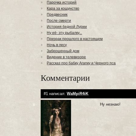
Парочка историй
Кара за кощунство
Предвесник
После смерти
История бедной Лурии
Ну её- эту рыбалку...
Призрак прошлого в настоящем
Ночь в лесу
Заброшенный дом
Видение в телевизоре
Рассказ про бабку Агапку и Черного пса
Комментарии
#1 написал:
WaMpiR4iK
Ну незнаю!
0