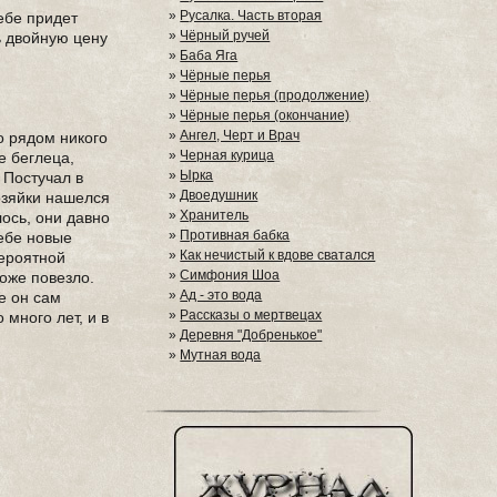
»
Русалка. Часть вторая
тебе придет
»
Чёрный ручей
ь двойную цену
»
Баба Яга
»
Чёрные перья
»
Чёрные перья (продолжение)
»
Чёрные перья (окончание)
»
Ангел, Черт и Врач
о рядом никого
»
Черная курица
е беглеца,
»
Ырка
 Постучал в
»
Двоедушник
озяйки нашелся
»
Хранитель
ось, они давно
»
Противная бабка
себе новые
»
Как нечистый к вдове сватался
вероятной
»
Симфония Шоа
оже повезло.
»
Ад - это вода
е он сам
»
Рассказы о мертвецах
много лет, и в
»
Деревня "Добренькое"
»
Мутная вода