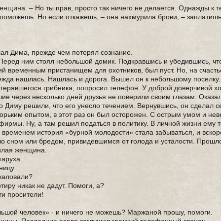
женщина. – Но ты прав, просто так ничего не делается. Однажды к 
поможешь. Но если откажешь, – она нахмурила брови, – заплатиш
шал Дима, прежде чем потерял сознание.
 Перед ним стоял небольшой домик. Подкравшись и убедившись, чт
ий временным пристанищем для охотников, был пуст. Но, на счасть
дежда нашлась. Нашлась и дорога. Вышел он к небольшому поселку.
отерявшегося грибника, попросил телефон. У доброй доверчивой х
ие через несколько дней друзья не поверили своим глазам. Оказал
ро Диму решили, что его унесло течением. Вернувшись, он сделал 
орьким опытом, в этот раз он был осторожен. С острым умом и не
ирмы. Ну, а там решил податься в политику. В личной жизни ему т
 временем история «бурной молодости» стала забываться, и вскор
о сном или бредом, привидевшимся от голода и усталости. Прошло 
илая женщина.
таруха.
ницу.
ожаловали?
ртиру никак не дадут. Помоги, а?
ти просители!
ольшой человек» - и ничего не можешь? Маржаной прошу, помоги.