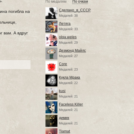
ь.
По медалям
По очкам
Сделано_в_СССР
ина погибла на
Медалей: 38
ольнице,
Летяга
Медалей: 33
г вам. А вдруг
olqa.weles
Медалей: 29
Дезмонд Майлс
Медалей: 27
Core
Медалей: 23
Кукла Мрака
Медалей: 22
kusi
Медалей: 21
Faceless Killer
Медалей: 21
димик
Медалей: 21
Tiamat