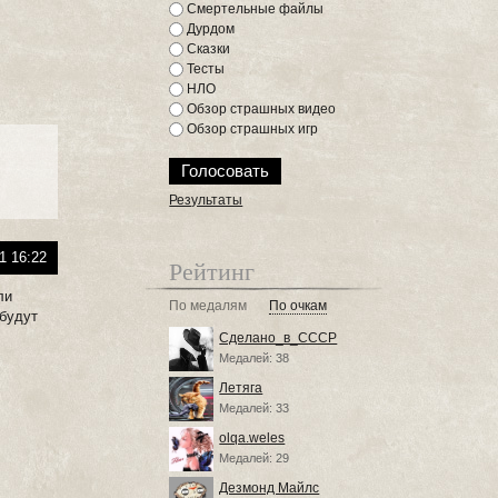
Смертельные файлы
Дурдом
Сказки
Тесты
НЛО
Обзор страшных видео
Обзор страшных игр
Результаты
1 16:22
Рейтинг
ли
По медалям
По очкам
 будут
Сделано_в_СССР
Медалей: 38
Летяга
Медалей: 33
olqa.weles
Медалей: 29
Дезмонд Майлс