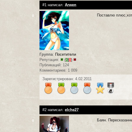
#1 написал:
Arwen
Поставлю плюс,хот
0
Группа
:
Посетители
Репутация:
(
0
|
0
)
Публикаций: 124
Комментариев: 1 009
Зарегистрирован: 4.02.2011
#2 написал:
elche27
Баян. Пересказанн
0