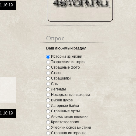
1 16:19
Опрос
Ваш любимый раздел
Истории из жизни
Творческие истории
Страшные фото
Стихи
Страшилки
Сны
Легенды
Несерьезные истории
Вызов духов
Лагерные байки
Страшные Арты
1 16:19
Аномальные явления
Криптозоология
Учебник основ мистики
Страшно интересно