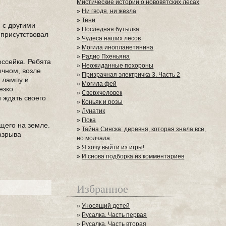
Мистические истории о нововятских лесах
»
Ни гводя, ни жезла
»
Тени
 с другими
»
Последняя бутылка
 присутствовал
»
Чудеса наших лесов
»
Могила инопланетянина
»
Радио Пхеньяна
оссейка. Ребята
»
Неожиданные похороны
ычном, возле
»
Призрачная электричка 3. Часть 2
 лампу и
»
Могила фей
езко
»
Сверхчеловек
и ждать своего
»
Коньяк и розы
»
Лунатик
»
Пока
щего на земле.
»
Тайна Синска: деревня, которая знала всё,
разрыва
но молчала
»
Я хочу выйти из игры!
»
И снова подборка из комментариев
Избранное
»
Уносящий детей
»
Русалка. Часть первая
»
Русалка. Часть вторая