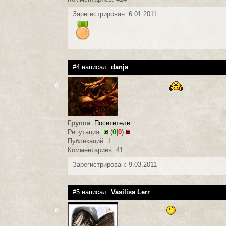
Зарегистрирован: 6.01.2011
#4 написал:
danja
0
Группа
:
Посетители
Репутация:
(
0
|
0
)
Публикаций: 1
Комментариев: 41
Зарегистрирован: 9.03.2011
#5 написал:
Vasilisa Lerr
0