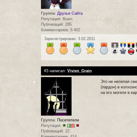
Группа
:
Друзья Сайта
Репутация: Выкл.
Публикаций: 285
Комментариев: 5 402
Зарегистрирован: 3.02.2011
#3 написал:
Vivien_Grain
Это не нелепая сме
0
(пардон) в колхозн
на его могиле в ка
Группа
:
Посетители
Репутация:
(
3
|
0
)
Публикаций: 22
Комментариев: 414