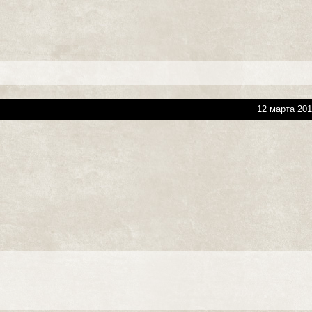
12 марта 201
-------