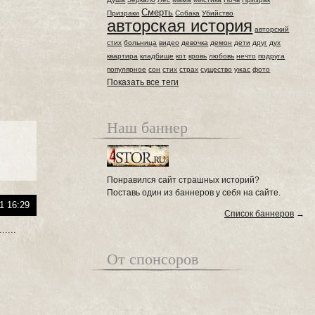
Смерть
Призраки
Собака
Убийство
авторская история
авторский
стих
больница
видео
девочка
демон
дети
друг
дух
квартира
кладбище
кот
кровь
любовь
нечто
подруга
популярное
сон
стих
страх
существо
ужас
фото
Показать все теги
Наш баннер
Понравился сайт страшных историй?
Поставь один из баннеров у себя на сайте.
1 16:29
Список баннеров
→
....
От спонсоров