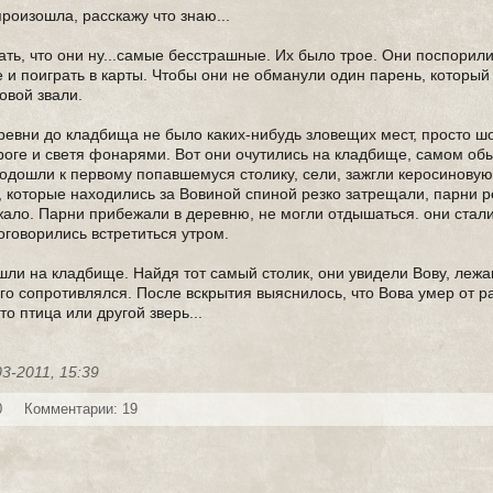
произошла, расскажу что знаю...
ать, что они ну...самые бесстрашные. Их было трое. Они поспорили
 и поиграть в карты. Чтобы они не обманули один парень, который
овой звали.
ревни до кладбища не было каких-нибудь зловещих мест, просто ш
оге и светя фонарями. Вот они очутились на кладбище, самом об
одошли к первому попавшемуся столику, сели, зажгли керосиновую
, которые находились за Вовиной спиной резко затрещали, парни р
ержало. Парни прибежали в деревню, не могли отдышаться. они стал
оговорились встретиться утром.
шли на кладбище. Найдя тот самый столик, они увидели Вову, лежа
лго сопротивлялся. После вскрытия выяснилось, что Вова умер от 
то птица или другой зверь...
03-2011, 15:39
0
Комментарии: 19