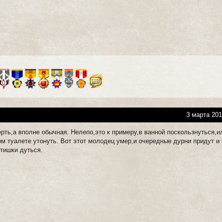
3 марта 201
рть,а вполне обычная. Нелепо,это к примеру,в ванной поскользнуться,и
ом туалете утонуть. Вот этот молодец умер,и очередные дурни придут и
ртишки дуться.