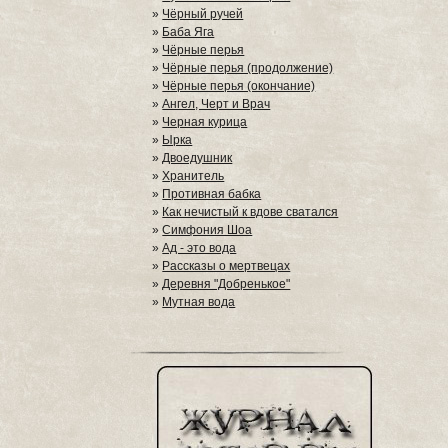
»
Чёрный ручей
»
Баба Яга
»
Чёрные перья
»
Чёрные перья (продолжение)
»
Чёрные перья (окончание)
»
Ангел, Черт и Врач
»
Черная курица
»
Ырка
»
Двоедушник
»
Хранитель
»
Противная бабка
»
Как нечистый к вдове сватался
»
Симфония Шоа
»
Ад - это вода
»
Рассказы о мертвецах
»
Деревня "Добренькое"
»
Мутная вода