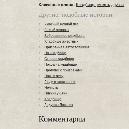
Ключевые слова:
Кладбищe
смерть
друзья
Другие, подобные истории:
Ужасный ночной лес
Белый человек
Заброшенное кладбище
Кладбище животных
Призрачная автостопщица
На кладбище
Старое кладбище
Поход на кладбище
Прогулки с призраками
Ночь в лесу
Люди в капюшонах
Нечисть
Пикник у бани
Кладбище
Дедушка Лесовик
Комментарии