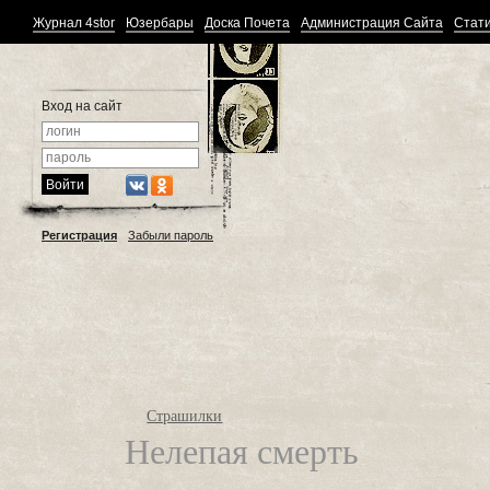
Журнал 4stor
Юзербары
Доска Почета
Администрация Сайта
Стати
Вход на сайт
Регистрация
Забыли пароль
Страшилки
Нелепая смерть