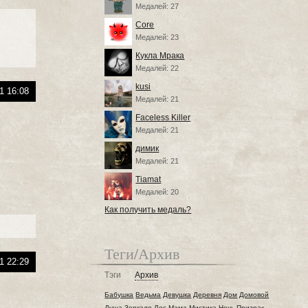
Медалей: 27
Core
Медалей: 23
Кукла Мрака
Медалей: 22
kusi
1 16:08
Медалей: 21
Faceless Killer
Медалей: 21
димик
Медалей: 21
Tiamat
Медалей: 20
Как получить медаль?
Теги/Архив
1 22:29
Тэги
Архив
Бабушка
Ведьма
Девушка
Деревня
Дом
Домовой
Душа
Зеркало
Лес
Мама
Мистика
Ночь
Призрак