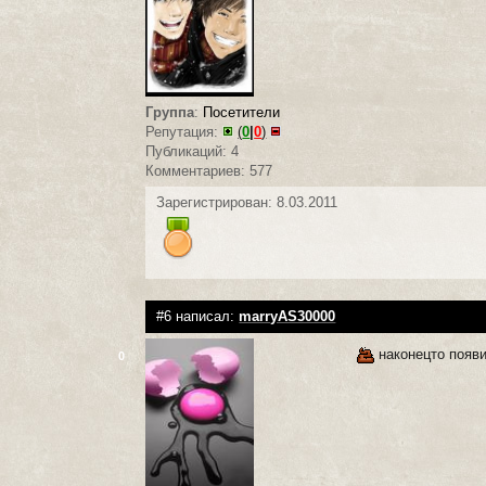
Группа
:
Посетители
Репутация:
(
0
|
0
)
Публикаций: 4
Комментариев: 577
Зарегистрирован: 8.03.2011
#6 написал:
marryAS30000
наконецто появил
0