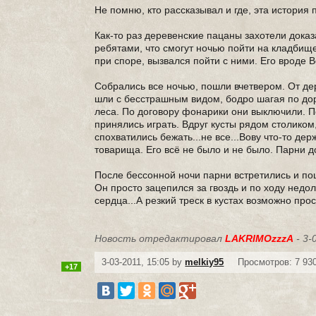
Не помню, кто рассказывал и где, эта история 
Как-то раз деревенские пацаны захотели доказ
ребятами, что смогут ночью пойти на кладбище
при споре, вызвался пойти с ними. Его вроде В
Собрались все ночью, пошли вчетвером. От де
шли с бесстрашным видом, бодро шагая по дор
леса. По договору фонарики они выключили. П
принялись играть. Вдруг кусты рядом столиком
спохватились бежать...не все...Вову что-то д
товарища. Его всё не было и не было. Парни д
После бессонной ночи парни встретились и по
Он просто зацепился за гвоздь и по ходу недо
сердца...А резкий треск в кустах возможно прос
Новость отредактировал
LAKRIMOzzzA
- 3-
3-03-2011, 15:05 by
melkiy95
Просмотров: 7 93
+17