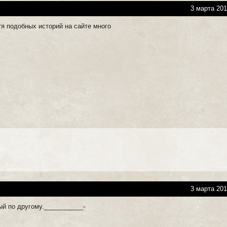
3 марта 201
я подобных историй на сайте много
3 марта 201
ый по другому.___________-