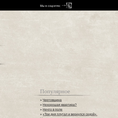
-->
Мы в соцсетях:
Популярное
»
Чертовщина
»
Нехорошая квартира?
»
Нечто в поле
»
«Три дня плутал и вернулся седой».