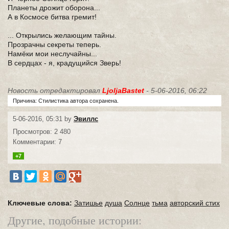
Планеты дрожит оборона...
А в Космосе битва гремит!
... Открылись желающим тайны.
Прозрачны секреты теперь.
Намёки мои неслучайны...
В сердцах - я, крадущийся Зверь!
Новость отредактировал
LjoljaBastet
- 5-06-2016, 06:22
Причина: Стилистика автора сохранена.
5-06-2016, 05:31 by
Эвиллс
Просмотров: 2 480
Комментарии: 7
+7
Ключевые слова:
Затишье
душа
Солнце
тьма
авторский стих
Другие, подобные истории: