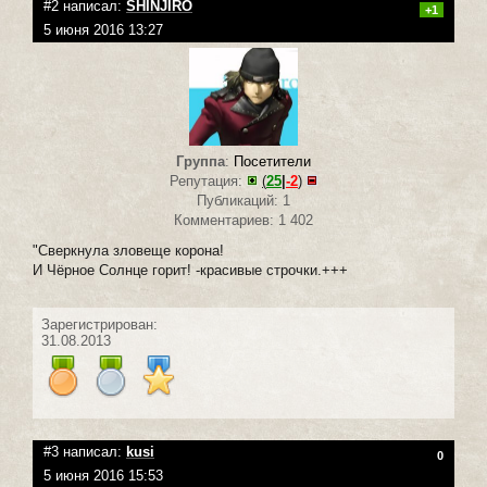
#2 написал:
SHINJIRO
+1
5 июня 2016 13:27
Группа
:
Посетители
Репутация:
(
25
|
-2
)
Публикаций: 1
Комментариев: 1 402
"Сверкнула зловеще корона!
И Чёрное Солнце горит! -красивые строчки.+++
Зарегистрирован:
31.08.2013
#3 написал:
kusi
0
5 июня 2016 15:53