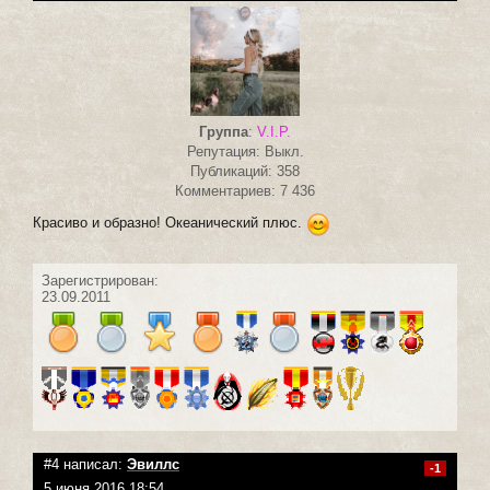
Группа
:
V.I.P.
Репутация: Выкл.
Публикаций: 358
Комментариев: 7 436
Красиво и образно! Океанический плюс.
Зарегистрирован:
23.09.2011
#4 написал:
Эвиллс
-1
5 июня 2016 18:54