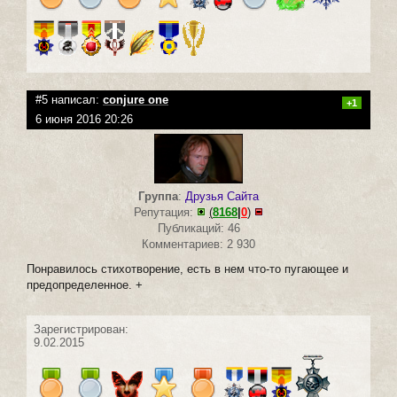
#5 написал:
conjure one
+1
6 июня 2016 20:26
Группа
:
Друзья Сайта
Репутация:
(
8168
|
0
)
Публикаций: 46
Комментариев: 2 930
Понравилось стихотворение, есть в нем что-то пугающее и
предопределенное. +
Зарегистрирован:
9.02.2015