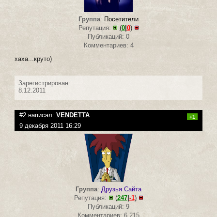
Группа
:
Посетители
Репутация:
(
0
|
0
)
Публикаций: 0
Комментариев: 4
хаха...круто)
Зарегистрирован:
8.12.2011
#2 написал:
VENDETTA
+1
9 декабря 2011 16:29
Группа
:
Друзья Сайта
Репутация:
(
247
|
-1
)
Публикаций: 9
Комментариев: 6 215