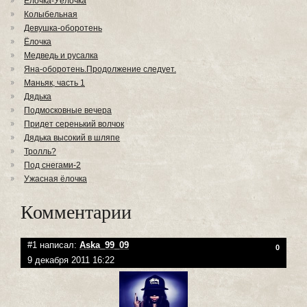
Ёлочка-Уёлочка
Колыбельная
Девушка-оборотень
Ёлочка
Медведь и русалка
Яна-оборотень.Продолжение следует.
Маньяк, часть 1
Дядька
Подмосковные вечера
Придет серенький волчок
Дядька высокий в шляпе
Тролль?
Под снегами-2
Ужасная ёлочка
Комментарии
#1 написал:
Aska_99_09
0
9 декабря 2011 16:22