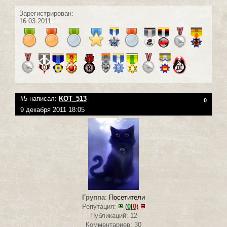
Зарегистрирован:
16.03.2011
#5 написал:
KOT_513
0
9 декабря 2011 18:05
Группа
:
Посетители
Репутация:
(
0
|
0
)
Публикаций: 12
Комментариев: 30