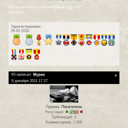
Весело-весело встретим Новый год) +++
Смешно)
Зарегистрирован:
29.03.2010
#3 написал:
Мурик
0
9 декабря 2011 17:27
Группа
:
Посетители
Репутация:
(
25
|
0
)
Публикаций: 0
Комментариев: 1 055