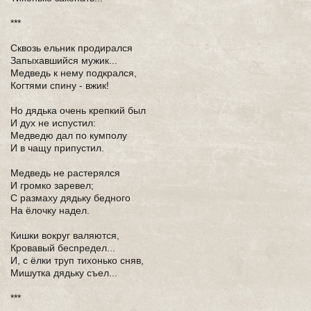
***
Сквозь ельник продирался
Запыхавшийся мужик...
Медведь к нему подкрался,
Когтями спину - вжик!
Но дядька очень крепкий был
И дух не испустил:
Медведю дал по кумполу
И в чащу припустил.
Медведь не растерялся
И громко заревел;
С размаху дядьку бедного
На ёлочку надел.
Кишки вокруг валяются,
Кровавый беспредел...
И, с ёлки труп тихонько сняв,
Мишутка дядьку съел...
***