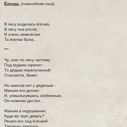
Ёлочка.
(новогодняя сага)
В лесу родилась ёлочка,
В лесу она росла,
И очень невесёлая
Та ёлочка была...
***
Чу, снег по лесу частому
Под кедами скрипит -
То дядька перепуганный
Спасается, бежит.
Но шансов нет у дяденьки -
Маньяк его догнал
И, ухмыльнувшись злобненько,
Он ножичек достал...
Маньяк в недоумении:
Куда же труп девать?
Решил его под ёлочкой
Тихонько закопать...