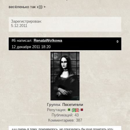
весёленько так х))) +
Зарегистрирован:
5.12.2011
#6 написал:
RenataWolkowa
0
12 декабря 2011 18:20
Группа
:
Посетители
Репутация:
(
0
|
0
)
Публикаций: 43
Комментариев: 387
+++ очень в тему, понравилось, не отказалась бы еще почитать что-