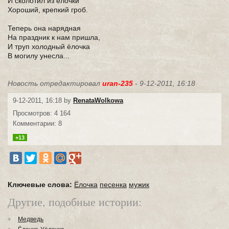
И сколотил из ёлочки
Хороший, крепкий гроб.
Теперь она нарядная
На праздник к нам пришла,
И труп холодный ёлочка
В могилу унесла...
Новость отредактировал
uran-235
- 9-12-2011, 16:18
9-12-2011, 16:18 by
RenataWolkowa
Просмотров: 4 164
Комментарии: 8
+13
Ключевые слова:
Ёлочка
песенка
мужик
Другие, подобные истории:
Медведь