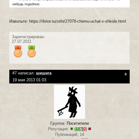
нибудь подобное.
Извольте: https://4stor.ru/stihi/27078-chemu-uchat-v-shkole.html
Зарегистрирован:
27.07.2011
#7 написал:
шишига
0
19 мая 2013 01:03
Группа
:
Посетители
Репутация:
(
687
|
0
)
Публикаций: 14