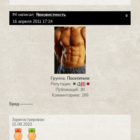
#4 написал:
Neизвестность
0
16 апреля 2011 17:24
Группа
:
Посетители
Репутация:
(
1
|
0
)
Публикаций: 30
Комментариев: 289
Бред-----------
Зарегистрирован:
15.08.2010