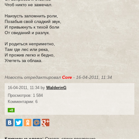
Чтоб никто не замечал.
Наизусть запомнить роли,
Позабыв свой сладкий звук,
И привыкнуть к тихой боли
От свиданий и разлук.
И родиться неприметно,
Там где лес или река,
И прожив легко и бедно,
Улететь за облака.
Новость отредактировал
Core
- 16-04-2011, 11:34
16-04-2011, 11:34 by
WalderinG
Просмотров: 1 584
Комментарии: 6
+8
Ключевые слова:
Смерть
стихи
прозрение