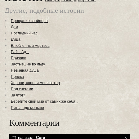
Другие, подобные истории:
Прощание снайпера
Дом
Последний час
Душа
Влюбленный мертвец
Рай... Ад...
Призрак
Застывшие во льду
Невинная душа
Прялка
Хорони, хорони меня ветер
Под снегами
За что!?
Берегите свой мир от самих же себя...
Пить надо меньше
Комментарии
#1 написал:
Core
0