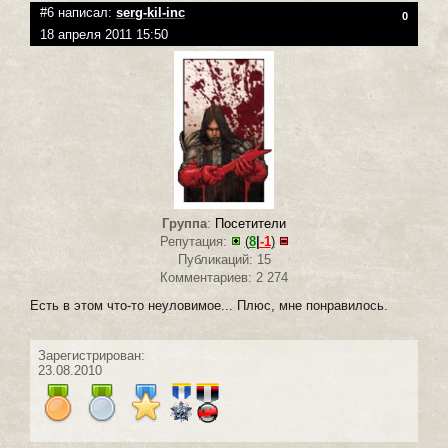
#6 написал:
serg-kil-inc
0
18 апреля 2011 15:50
Группа
:
Посетители
Репутация:
(
8
|
-1
)
Публикаций: 15
Комментариев: 2 274
Есть в этом что-то неуловимое... Плюс, мне понравилось.
Зарегистрирован:
23.08.2010