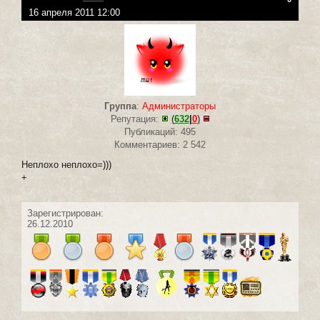
16 апреля 2011 12:00
Группа
:
Администраторы
Репутация:
(
632
|
0
)
Публикаций: 495
Комментариев: 2 542
Неплохо неплохо=)))
+
Зарегистрирован:
26.12.2010