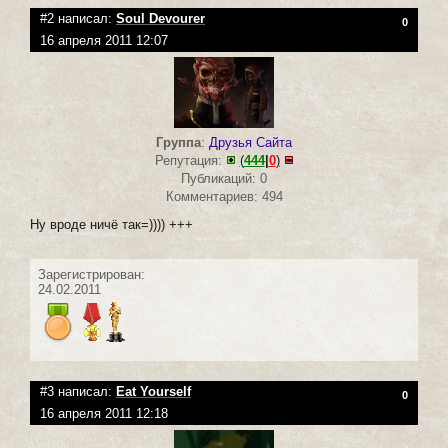
#2 написал:
Soul Devourer
0
16 апреля 2011 12:07
Группа
:
Друзья Сайта
Репутация:
(
444
|
0
)
Публикаций: 0
Комментариев: 494
Ну вроде ничё так=)))) +++
Зарегистрирован:
24.02.2011
#3 написал:
Eat Yourself
0
16 апреля 2011 12:18