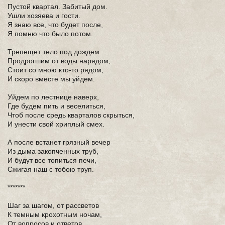
Пустой квартал. Забитый дом.
Ушли хозяева и гости.
Я знаю все, что будет после,
Я помню что было потом.
Трепещет тело под дождем
Продрогшим от воды нарядом,
Стоит со мною кто-то рядом,
И скоро вместе мы уйдем.
Уйдем по лестнице наверх,
Где будем пить и веселиться,
Чтоб после средь кварталов скрыться,
И унести свой хриплый смех.
А после встанет грязный вечер
Из дыма закопченных труб,
И будут все топиться печи,
Сжигая наш с тобою труп.
*******
Шаг за шагом, от рассветов
К темным крохотным ночам,
От вопросов и ответов