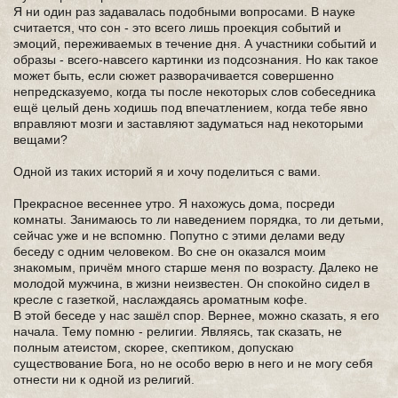
Я ни один раз задавалась подобными вопросами. В науке
считается, что сон - это всего лишь проекция событий и
эмоций, переживаемых в течение дня. А участники событий и
образы - всего-навсего картинки из подсознания. Но как такое
может быть, если сюжет разворачивается совершенно
непредсказуемо, когда ты после некоторых слов собеседника
ещё целый день ходишь под впечатлением, когда тебе явно
вправляют мозги и заставляют задуматься над некоторыми
вещами?
Одной из таких историй я и хочу поделиться с вами.
Прекрасное весеннее утро. Я нахожусь дома, посреди
комнаты. Занимаюсь то ли наведением порядка, то ли детьми,
сейчас уже и не вспомню. Попутно с этими делами веду
беседу с одним человеком. Во сне он оказался моим
знакомым, причём много старше меня по возрасту. Далеко не
молодой мужчина, в жизни неизвестен. Он спокойно сидел в
кресле с газеткой, наслаждаясь ароматным кофе.
В этой беседе у нас зашёл спор. Вернее, можно сказать, я его
начала. Тему помню - религии. Являясь, так сказать, не
полным атеистом, скорее, скептиком, допускаю
существование Бога, но не особо верю в него и не могу себя
отнести ни к одной из религий.