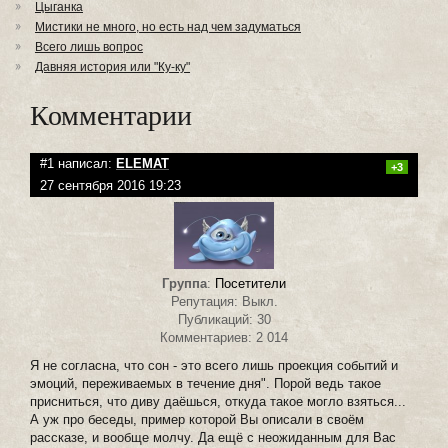
Цыганка
Мистики не много, но есть над чем задуматься
Всего лишь вопрос
Давняя история или "Ку-ку"
Комментарии
#1 написал:
ELEMAT
+3
27 сентября 2016 19:23
Группа
:
Посетители
Репутация: Выкл.
Публикаций: 30
Комментариев: 2 014
Я не согласна, что сон - это всего лишь проекция событий и
эмоций, переживаемых в течение дня". Порой ведь такое
присниться, что диву даёшься, откуда такое могло взяться...
А уж про беседы, пример которой Вы описали в своём
рассказе, и вообще молчу. Да ещё с неожиданным для Вас