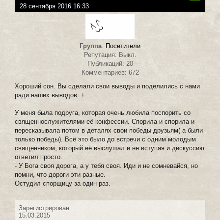
28 сентября 2016 16:33
Группа
:
Посетители
Репутация: Выкл.
Публикаций: 20
Комментариев: 672
Хороший сон. Вы сделали свои выводы и поделились с нами
ради наших выводов. +
У меня была подруга, которая очень любила поспорить со
священнослужителями её конфессии. Спорила и спорила и
пересказывала потом в деталях свои победы друзьям( а были
только победы). Всё это было до встречи с одним молодым
священником, который её выслушал и не вступая и дискуссию
ответил просто:
- У Бога своя дорога, а у тебя своя. Иди и не сомневайся, но
помни, что дороги эти разные.
Остудил спорщицу за один раз.
Зарегистрирован:
15.03.2015