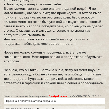
- Знаешь, я, пожалуй, уступлю тебе.
В этот момент меня словно окатили ледяной водой. Я не
могла понять, что это значит, что происходит... я готова была
принять поражение, но он отступил, хотя, было ясно, он
сильнее меня, он готов был уже сейчас выдать свой готовый
ответ и выйти из спора победителем, но почему-то не сделал
этого... Оказавшись в замешательстве, я не знала как
поступить, что вымолвить.
Человек просто так же непоколебимо сидел и молча
продолжал наблюдать мою растерянность.
Через несколько секунд я проснулась, всё в том же
замешательстве. Некоторое время я продолжала обдумывать
его слова.
Не знаю, кто он такой, но точно знаю, чему он меня научил:
есть ценности куда более значимые, чем победа, что питает
твою гордость. Куда важнее при любых обстоятельствах
оставаться в гармонии и спокойствии с собой и собеседником.
Новость отредактировал
LjoljaBastet
- 27-09-2016, 08:00
Причина: Стилистика автора сохранена.