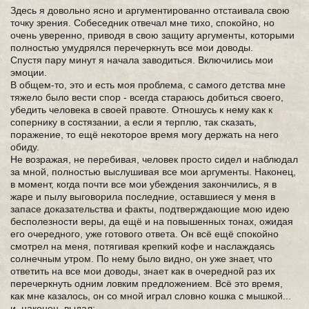
Здесь я довольно ясно и аргументированно отстаивала свою
точку зрения. Собеседник отвечал мне тихо, спокойно, но
очень уверенно, приводя в свою защиту аргументы, которыми
полностью умудрялся перечеркнуть все мои доводы.
Спустя пару минут я начала заводиться. Включились мои
эмоции.
В общем-то, это и есть моя проблема, с самого детства мне
тяжело было вести спор - всегда стараюсь добиться своего,
убедить человека в своей правоте. Отношусь к нему как к
сопернику в состязании, а если я терплю, так сказать,
поражение, то ещё некоторое время могу держать на него
обиду.
Не возражая, не перебивая, человек просто сидел и наблюдал
за мной, полностью выслушивая все мои аргументы. Наконец,
в момент, когда почти все мои убеждения закончились, я в
жаре и пылу выговорила последние, оставшиеся у меня в
запасе доказательства и факты, подтверждающие мою идею
бесполезности веры, да ещё и на повышенных тонах, ожидая
его очередного, уже готового ответа. Он всё ещё спокойно
смотрел на меня, потягивая крепкий кофе и наслаждаясь
солнечным утром. По нему было видно, он уже знает, что
ответить на все мои доводы, знает как в очередной раз их
перечеркнуть одним ловким предложением. Всё это время,
как мне казалось, он со мной играл словно кошка с мышкой...
и, наконец, выдал: