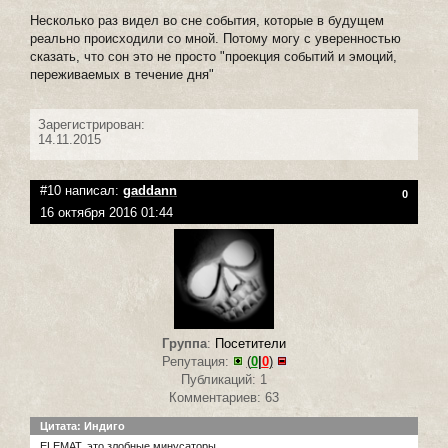
Несколько раз видел во сне события, которые в будущем
реально происходили со мной. Потому могу с уверенностью
сказать, что сон это не просто "проекция событий и эмоций,
переживаемых в течение дня"
Зарегистрирован:
14.11.2015
#10 написал:
gaddann
0
16 октября 2016 01:44
Группа
:
Посетители
Репутация:
(
0
|
0
)
Публикаций: 1
Комментариев: 63
Цитата: Индиго
ELEMAT, это злобные минусаторы