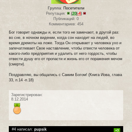
Группа
:
Посетители
Репутация:
(
20
|
-4
)
Публикаций: 0
Комментариев: 454
Бог говорит однажды и, если того не замечают, в другой раз:
во сне, в ночном видении, когда сон находит на людей, во
время дремоты на ложе. Тогда Он открывает у человека ухо и
запечатлевает Свое наставление, чтобы отвести человека от
какого-либо предприятия и удалить от него гордость, чтобы
отвести душу его от пропасти и жизнь его от поражения мечом
(смерти).
Поздравляю, вы общались с Самим Богом! (Книга Иова, глава
33, п.14 -п.18)
Зарегистрирован:
8.12.2014
#4 написал:
pupsik
+3