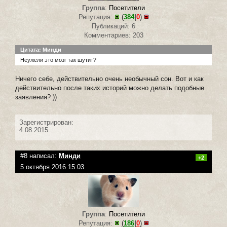
Группа
:
Посетители
Репутация:
(
384
|
0
)
Публикаций: 6
Комментариев: 203
Цитата: Минди
Неужели это мозг так шутит?
Ничего себе, действительно очень необычный сон. Вот и как
действительно после таких историй можно делать подобные
заявления? ))
Зарегистрирован:
4.08.2015
#8 написал:
Минди
+2
5 октября 2016 15:03
Группа
:
Посетители
Репутация:
(
186
|
0
)