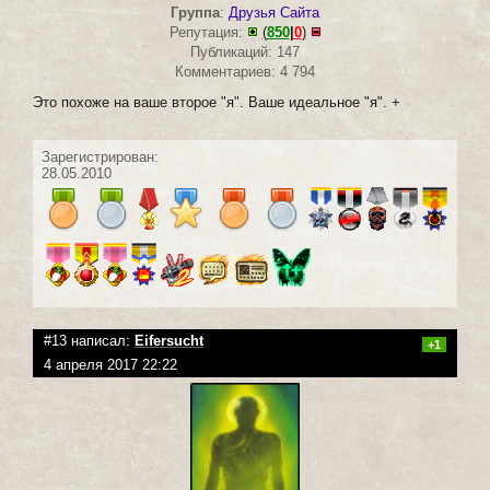
Группа
:
Друзья Сайта
Репутация:
(
850
|
0
)
Публикаций: 147
Комментариев: 4 794
Это похоже на ваше второе "я". Ваше идеальное "я". +
Зарегистрирован:
28.05.2010
#13 написал:
Eifersucht
+1
4 апреля 2017 22:22