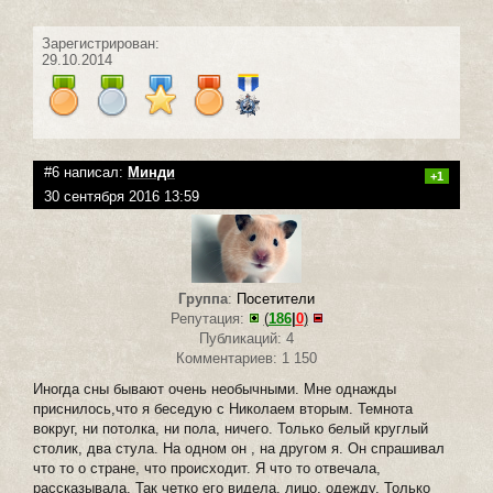
Зарегистрирован:
29.10.2014
#6 написал:
Минди
+1
30 сентября 2016 13:59
Группа
:
Посетители
Репутация:
(
186
|
0
)
Публикаций: 4
Комментариев: 1 150
Иногда сны бывают очень необычными. Мне однажды
приснилось,что я беседую с Николаем вторым. Темнота
вокруг, ни потолка, ни пола, ничего. Только белый круглый
столик, два стула. На одном он , на другом я. Он спрашивал
что то о стране, что происходит. Я что то отвечала,
рассказывала. Так четко его видела, лицо, одежду. Только