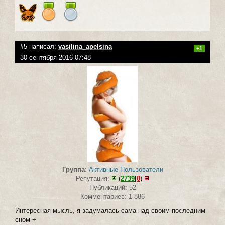
#5 написал:
vasilina_apelsina
+1
30 сентября 2016 07:48
Группа
:
Активные Пользователи
Репутация:
(
2739
|
0
)
Публикаций: 52
Комментариев: 1 886
Интересная мысль, я задумалась сама над своим последним
сном +