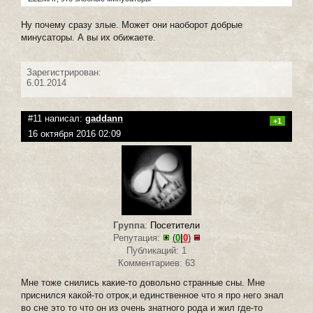
Ну почему сразу злые. Может они наоборот добрые
минусаторы. А вы их обижаете.
Зарегистрирован:
6.01.2014
#11 написал:
gaddann
+1
16 октября 2016 02:09
Группа
:
Посетители
Репутация:
(
0
|
0
)
Публикаций: 1
Комментариев: 63
Мне тоже снились какие-то довольно странные сны. Мне
приснился какой-то отрок,и единственное что я про него знал
во сне это то что он из очень знатного рода и жил где-то