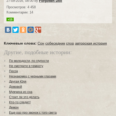
27-09-2016, 08:00 by
Forgotten Doll
Просмотров: 4 458
Комментарии: 14
+15
Ключевые слова:
Сон
собеседник
спор
авторская история
Другие, подобные истории:
По молодости, по глупости
Не смотрите в темноту
Песок
Незнакомец с черными глазами
Другая Юля
Домовой
Мужчина из сна
Стоит ли это делать
Кто-то следит!
Демон
Еще раз про звонок с того света