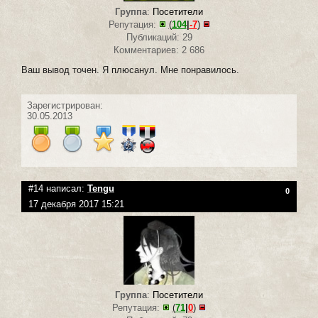
Группа
:
Посетители
Репутация:
(
104
|
-7
)
Публикаций: 29
Комментариев: 2 686
Ваш вывод точен. Я плюсанул. Мне понравилось.
Зарегистрирован:
30.05.2013
#14 написал:
Tengu
0
17 декабря 2017 15:21
Группа
:
Посетители
Репутация:
(
71
|
0
)