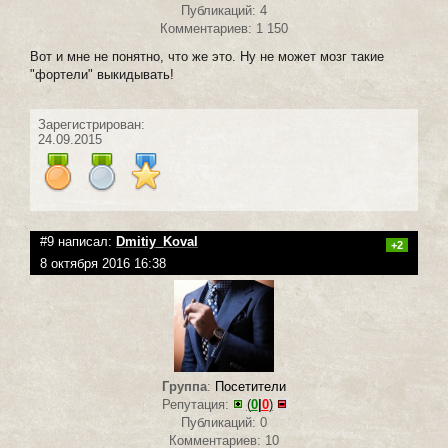
Публикаций: 4
Комментариев: 1 150
Вот и мне не понятно, что же это. Ну не может мозг такие
"фортели" выкидывать!
Зарегистрирован:
24.09.2015
#9 написал:
Dmitiy_Koval
+2
8 октября 2016 16:38
Группа
:
Посетители
Репутация:
(
0
|
0
)
Публикаций: 0
Комментариев: 10