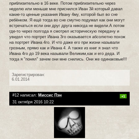
приблизительно в 16 веке. Потом приблизительно через
неделю или меньше мне приснился Иван 3й который давал
какие-то ценные указания Ивану 4му, которой был во сне
ребёнком. Я ещё тогда во сне смутно подумал как они могут
встречаться если они друг друга никогда не видели.А потом
где-то через полгода я смотрел историческую передачу и
увидел что портрет Ивана 3го оказывается абсолютно похож
на портрет Ивана 4го. И что даже его при жизни называли
грозным, прямо как и Ивана 4. А также из книг я знал что
Ивана 4го до 19 века называли Великим,как и его деда. И
тогда я "понял" зачем они мне снились. Они же одинаковые!!!
Зарегистрирован:
6.01.2014
#12 написал:
Миссис Пэн
+1
31 октября 2016 10:22