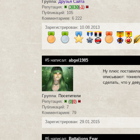
Группа
:
Друзья Сайта
Репутация:
(
3030
|
-1
)
Публикаций: 105
Комментариев: 6 222
Зарегистрирован: 10.08.2013
#5 написал:
abgel1985
Ну плюс поставила
0
описывают: тоннели
сделать, что у де
Группа
:
Посетители
Репутация:
(
0
|
0
)
Публикаций: 7
Комментариев: 79
Зарегистрирован: 29.01.2015
#6 написал:
Battalions Fear