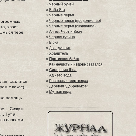
»
Чёрный ручей
»
Баба Яга
»
Чёрные перья
»
Чёрные перья (продолжение)
о огромных
»
Чёрные перья (окончание)
а, хвост,
»
Ангел, Черт и Врач
«Смысл тебе
»
Черная курица
»
Ырка
»
Двоедушник
»
Хранитель
»
Противная бабка
»
Как нечистый к вдове сватался
»
Симфония Шоа
»
Ад - это вода
»
Рассказы о мертвецах
лая, скалится
»
Деревня "Добренькое"
ром с кокос),
»
Мутная вода
даже помощь
 мое… Сижу и
к… Тут я
 со словами: