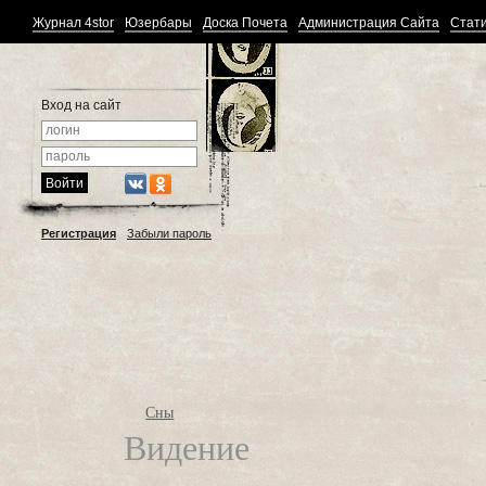
Журнал 4stor
Юзербары
Доска Почета
Администрация Сайта
Стати
Вход на сайт
Регистрация
Забыли пароль
Сны
Видение