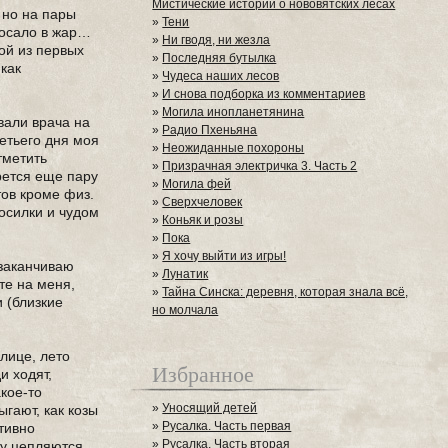
Мистические истории о нововятских лесах
 но на пары
»
Тени
росало в жар…
»
Ни гводя, ни жезла
ной из первых
»
Последняя бутылка
как
»
Чудеса наших лесов
»
И снова подборка из комментариев
»
Могила инопланетянина
вали врача на
»
Радио Пхеньяна
етьего дня моя
»
Неожиданные похороны
тметить
»
Призрачная электричка 3. Часть 2
рется еще пару
»
Могила фей
тов кроме физ.
»
Сверхчеловек
носилки и чудом
»
Коньяк и розы
»
Пока
»
Я хочу выйти из игры!
 заканчиваю
»
Лунатик
те на меня,
»
Тайна Синска: деревня, которая знала всё,
и (близкие
но молчала
улице, лето
Избранное
и ходят,
кое-то
»
Уносящий детей
гают, как козы
»
Русалка. Часть первая
отивно
»
Русалка. Часть вторая
ду цепляются.