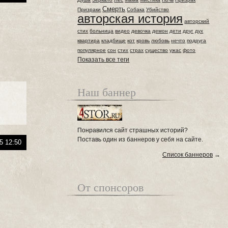
Смерть
Призраки
Собака
Убийство
авторская история
авторский
стих
больница
видео
девочка
демон
дети
друг
дух
квартира
кладбище
кот
кровь
любовь
нечто
подруга
популярное
сон
стих
страх
существо
ужас
фото
Показать все теги
Наш баннер
Понравился сайт страшных историй?
Поставь один из баннеров у себя на сайте.
5 12:50
Список баннеров
→
От спонсоров