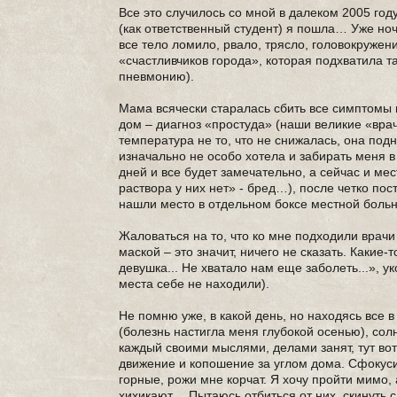
Все это случилось со мной в далеком 2005 год
(как ответственный студент) я пошла… Уже но
все тело ломило, рвало, трясло, головокружени
«счастливчиков города», которая подхватила 
пневмонию).
Мама всячески старалась сбить все симптом
дом – диагноз «простуда» (наши великие «врач
температура не то, что не снижалась, она под
изначально не особо хотела и забирать меня в
дней и все будет замечательно, а сейчас и ме
раствора у них нет» - бред…), после четко по
нашли место в отдельном боксе местной боль
Жаловаться на то, что ко мне подходили врач
маской – это значит, ничего не сказать. Каки
девушка... Не хватало нам еще заболеть...», у
места себе не находили).
Не помню уже, в какой день, но находясь все 
(болезнь настигла меня глубокой осенью), солн
каждый своими мыслями, делами занят, тут вот
движение и копошение за углом дома. Сфокусир
горные, рожи мне корчат. Я хочу пройти мимо, а
хихикают… Пытаюсь отбиться от них, скинуть с