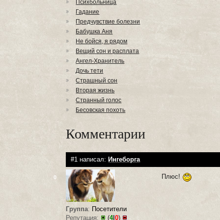
Психбольница
Гадание
Предчувствие болезни
Бабушка Аня
Не бойся, я рядом
Вещий сон и расплата
Ангел-Хранитель
Дочь тети
Страшный сон
Вторая жизнь
Странный голос
Бесовская похоть
Комментарии
#1 написал:
Ингеборга
Плюс!
0
Группа
:
Посетители
Репутация:
(
4
|
0
)