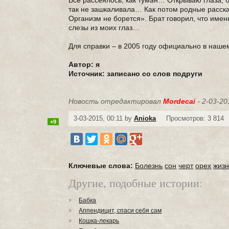
Все рассеялось, как туман… Открываю глаза, 
так не зашкаливала… Как потом родные расска
Организм не борется». Брат говорил, что имен
слезы из моих глаз…
Для справки – в 2005 году официально в нашем
Автор: я
Источник: записано со слов подруги
Новость отредактировал
Mordecai
- 2-03-20
3-03-2015, 00:11 by
Anioka
Просмотров: 3 814
+9
Ключевые слова:
Болезнь
сон
черт
орех
жизн
Другие, подобные истории:
Бабка
Аппендицит, спаси себя сам
Кошка-лекарь