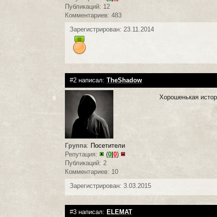
Публикаций: 12
Комментариев: 483
Зарегистрирован: 23.11.2014
#2 написал:
TheShadow
Хорошенькая исто
0
Группа
:
Посетители
Репутация:
(
0
|
0
)
Публикаций: 2
Комментариев: 10
Зарегистрирован: 3.03.2015
#3 написал:
ELEMAT