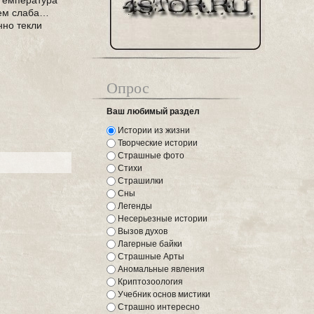
 Температура
сем слаба…
нно текли
Опрос
Ваш любимый раздел
Истории из жизни
Творческие истории
Страшные фото
Стихи
Страшилки
Сны
Легенды
Несерьезные истории
Вызов духов
Лагерные байки
Страшные Арты
Аномальные явления
Криптозоология
Учебник основ мистики
Страшно интересно