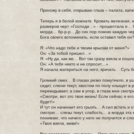
Прихожу в себя, открываю глаза – палата, кап
Теперь я в белой комнате. Кровать железная, н
размеров черт. «Господи…» - прошептала я… О
морда… бр-р-р... До сих пор помню каждую че
Бога своего вспоминать, если оставил тебя он?
Я: «Что надо тебе и твоим крысам от меня?»
Он: «За тобой пришел…»
Я: «Ну да, как же… Вот так сразу взяла и пош
Он: «А тебя никто и не спросит…»
Я начала материться на него, кричать… Суть бы
Громкий смех… В глазах резко помутнело, в уш
сидит, слюни текут, хвостом по полу хлыщет в 
перекидывает, а сам в упор, в глаза мне смотри
«Смотри, вот это твоя жизнь! Если сейчас я его
будет!»
И тут он начинает его грызть… А сил встать и 
смотрю… слезы текут, слабость… а морда эта 
понимаю, что ничего у него не получится и сло
«Твоя взяла, живи!»