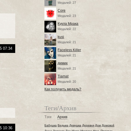
Медалей: 27
Core
Медалей: 23
Кукла Мрака
Медалей: 22
kusi
Медалей: 21
5 07:34
Faceless Killer
Медалей: 21
димик
Медалей: 21
Tiamat
Медалей: 20
Как получить медаль?
Теги/Архив
Тэги
Архив
Бабушка
Ведьма
Девушка
Деревня
Дом
Домовой
5 10:36
Душа
Зеркало
Лес
Мама
Мистика
Ночь
Призрак