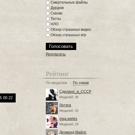
Смертельные файлы
Дурдом
Сказки
Тесты
НЛО
Обзор страшных видео
Обзор страшных игр
Результаты
Рейтинг
По медалям
По очкам
Сделано_в_СССР
Медалей: 38
5 00:22
Летяга
Медалей: 33
olqa.weles
Медалей: 29
Дезмонд Майлс