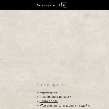
-->
Мы в соцсетях:
Популярное
»
Чертовщина
»
Нехорошая квартира?
»
Нечто в поле
»
«Три дня плутал и вернулся седой».