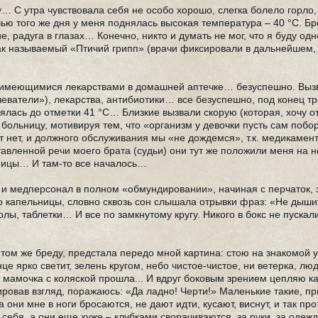
у… С утра чувствовала себя не особо хорошо, слегка болело горло,
чью того же дня у меня поднялась высокая температура – 40 °С. Б
е, радуга в глазах… Конечно, никто и думать не мог, что я буду од
так называемый «Птичий грипп» (врачи фиксировали в дальнейшем, 
ы имеющимися лекарствами в домашней аптечке… безуспешно. Выз
еватели»), лекарства, антибиотики… все безуспешно, под конец тр
нялась до отметки 41 °С… Близкие вызвали скорую (которая, хочу о
 больницу, мотивируя тем, что «организм у девочки пусть сам побо
ст нет, и должного обслуживания мы «не дождемся», т.к. медикамен
ставленной речи моего брата (судьи) они тут же положили меня на 
ницы… И там-то все началось…
и и медперсонал в полном «обмундировании», начиная с перчаток,
е-то капельницы, словно сквозь сон слышала отрывки фраз: «Не дыши
колы, таблетки… И все по замкнутому кругу. Никого в бокс не пускал
в том же бреду, предстала передо мной картина: стою на знакомой 
це ярко светит, зелень кругом, небо чистое-чистое, ни ветерка, люд
 мамочка с коляской прошла... И вдруг боковым зрением цепляю ка
овав взгляд, поражаюсь: «Да ладно! Черти!» Маленькие такие, пры
 они мне в ноги бросаются, не дают идти, кусают, виснут, и так пр
 себя, а они еще хуже – клубками сворачиваются, за руки, за одеж