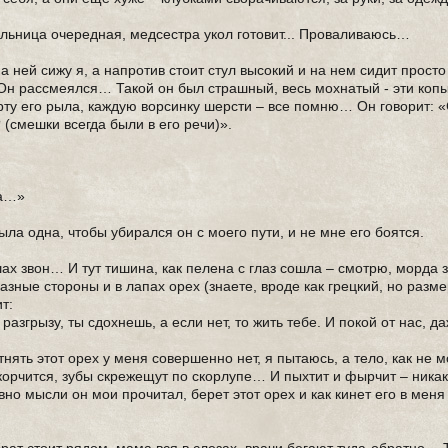
ельница очередная, медсестра укол готовит... Проваливаюсь…
а ней сижу я, а напротив стоит стул высокий и на нем сидит прост
н рассмеялся… Такой он был страшный, весь мохнатый - эти копыт
рту его рыла, каждую ворсинку шерсти – все помню… Он говорит: 
 (смешки всегда были в его речи)».
ла…»
ла одна, чтобы убирался он с моего пути, и не мне его боятся.
ах звон… И тут тишина, как пелена с глаз сошла – смотрю, морда з
разные стороны и в лапах орех (знаете, вроде как грецкий, но разме
т:
 разгрызу, ты сдохнешь, а если нет, то жить тебе. И покой от нас, 
отнять этот орех у меня совершенно нет, я пытаюсь, а тело, как не
корчится, зубы скрежещут по скорлупе… И пыхтит и фырчит – ника
вно мысли он мои прочитал, берет этот орех и как кинет его в меня