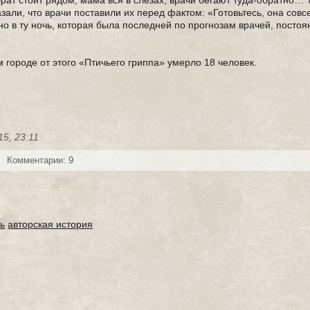
брат стоит рядом, мама вся в слезах, врачи бегают туда-обратно…
зали, что врачи поставили их перед фактом: «Готовьтесь, она сов
но в ту ночь, которая была последней по прогнозам врачей, постоя
 городе от этого «Птичьего гриппа» умерло 18 человек.
15, 23:11
Комментарии: 9
ь
авторская история