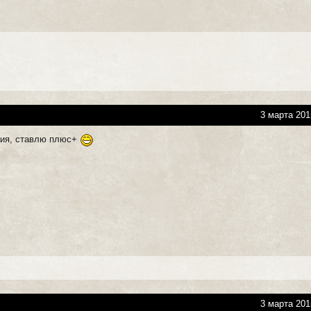
3 марта 201
рия, ставлю плюс+
3 марта 201