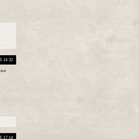
5 14:32
нья
5 17:14