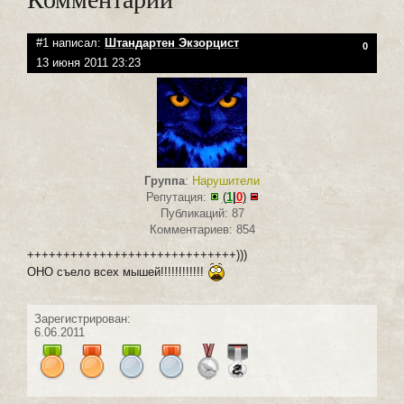
#1 написал:
Штандартен Экзорцист
0
13 июня 2011 23:23
Группа
:
Нарушители
Репутация:
(
1
|
0
)
Публикаций: 87
Комментариев: 854
+++++++++++++++++++++++++++++)))
ОНО съело всех мышей!!!!!!!!!!!!
Зарегистрирован:
6.06.2011