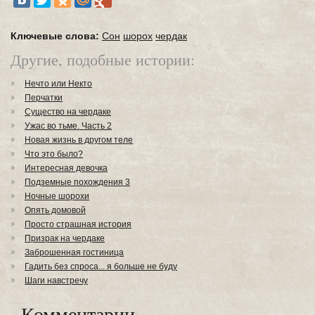
Ключевые слова:
Сон
шорох
чердак
Другие, подобные истории:
Нечто или Некто
Перчатки
Существо на чердаке
Ужас во тьме. Часть 2
Новая жизнь в другом теле
Что это было?
Интересная девочка
Подземные похождения 3
Ночные шорохи
Опять домовой
Просто страшная история
Призрак на чердаке
Заброшенная гостиница
Гадить без спроса... я больше не буду
Шаги навстречу
Комментарии