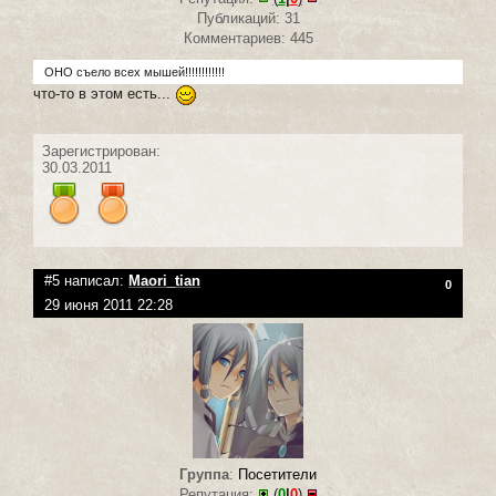
Публикаций: 31
Комментариев: 445
ОНО съело всех мышей!!!!!!!!!!!!
что-то в этом есть...
Зарегистрирован:
30.03.2011
#5 написал:
Maori_tian
0
29 июня 2011 22:28
Группа
:
Посетители
Репутация:
(
0
|
0
)