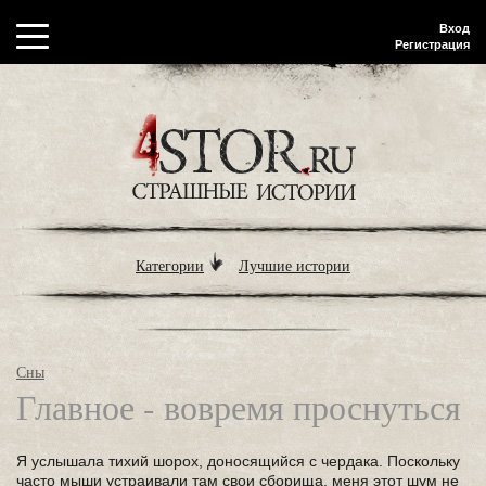
Вход
Регистрация
Категории
Лучшие истории
Сны
Главное - вовремя проснуться
Я услышала тихий шорох, доносящийся с чердака. Поскольку
часто мыши устраивали там свои сборища, меня этот шум не