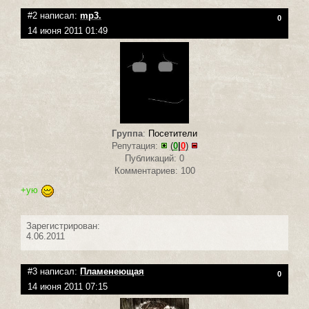
#2 написал:
mp3.
0
14 июня 2011 01:49
Группа
:
Посетители
Репутация:
(
0
|
0
)
Публикаций: 0
Комментариев: 100
+ую
Зарегистрирован:
4.06.2011
#3 написал:
Пламенеющая
0
14 июня 2011 07:15