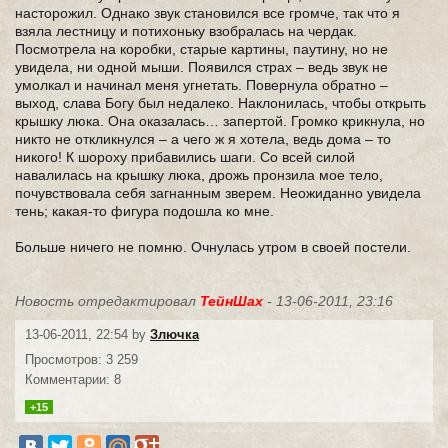
насторожил. Однако звук становился все громче, так что я
взяла лестницу и потихоньку взобралась на чердак.
Посмотрела на коробки, старые картины, паутину, но не
увидела, ни одной мыши. Появился страх – ведь звук не
умолкал и начинал меня угнетать. Повернула обратно –
выход, слава Богу был недалеко. Наклонилась, чтобы открыть
крышку люка. Она оказалась… запертой. Громко крикнула, но
никто не откликнулся – а чего ж я хотела, ведь дома – то
никого! К шороху прибавились шаги. Со всей силой
навалилась на крышку люка, дрожь пронзила мое тело,
почувствовала себя загнанным зверем. Неожиданно увидела
тень; какая-то фигура подошла ко мне.
Больше ничего не помню. Очнулась утром в своей постели.
Новость отредактировал
ТейнШах
- 13-06-2011, 23:16
13-06-2011, 22:54 by
Злючка
Просмотров: 3 259
Комментарии: 8
+15