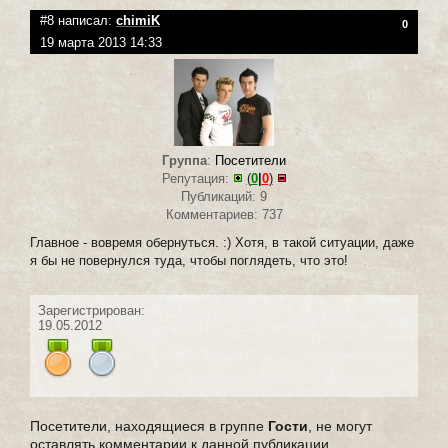
#8 написал:
chimiK
0
19 марта 2013 14:33
Группа
:
Посетители
Репутация:
(
0
|
0
)
Публикаций: 9
Комментариев: 737
Главное - вовремя обернуться. :) Хотя, в такой ситуации, даже
я бы не повернулся туда, чтобы поглядеть, что это!
Зарегистрирован:
19.05.2012
Посетители, находящиеся в группе
Гости
, не могут
оставлять комментарии к данной публикации.