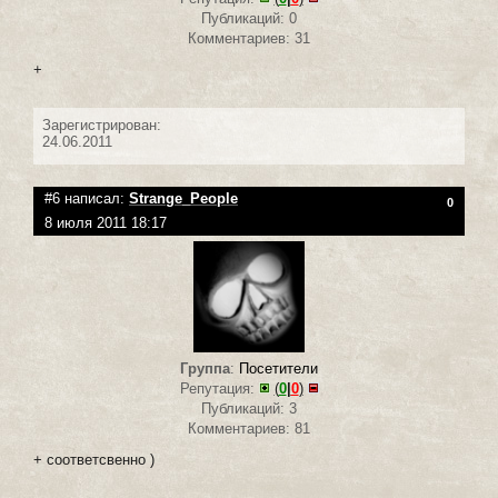
Публикаций: 0
Комментариев: 31
+
Зарегистрирован:
24.06.2011
#6 написал:
Strange_People
0
8 июля 2011 18:17
Группа
:
Посетители
Репутация:
(
0
|
0
)
Публикаций: 3
Комментариев: 81
+ соответсвенно )