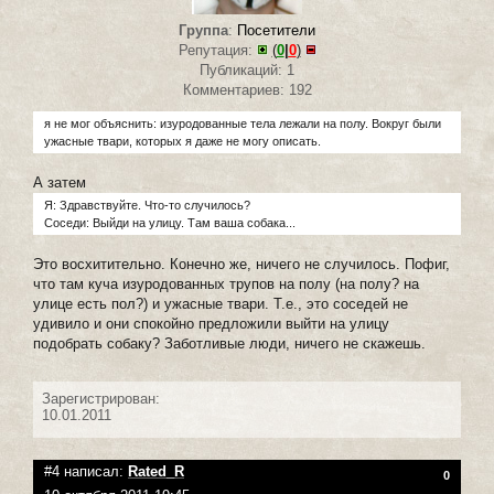
Группа
:
Посетители
Репутация:
(
0
|
0
)
Публикаций: 1
Комментариев: 192
я не мог объяснить: изуродованные тела лежали на полу. Вокруг были
ужасные твари, которых я даже не могу описать.
А затем
Я: Здравствуйте. Что-то случилось?
Соседи: Выйди на улицу. Там ваша собака...
Это восхитительно. Конечно же, ничего не случилось. Пофиг,
что там куча изуродованных трупов на полу (на полу? на
улице есть пол?) и ужасные твари. Т.е., это соседей не
удивило и они спокойно предложили выйти на улицу
подобрать собаку? Заботливые люди, ничего не скажешь.
Зарегистрирован:
10.01.2011
#4 написал:
Rated_R
0