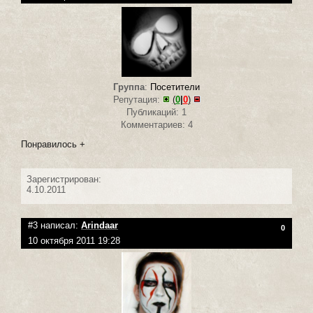
Группа
:
Посетители
Репутация:
(
0
|
0
)
Публикаций: 1
Комментариев: 4
Понравилось +
Зарегистрирован:
4.10.2011
#3 написал:
Arindaar
0
10 октября 2011 19:28