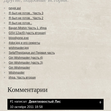
neygi.avi
Я был не готов... Часть 3
Я был не готов... Часть 2
Я был не готов...
Bayan Mishin Часть 1. Игра
GSV-12acf3 (часть вторая)
bloodyone.exe
4stor.jpg и его секреты
wishmaster.jpg
SefafTheplague.avi Первая часть
Gin Wishmaster (часть 4)
Gin Wishmaster (часть 3)
Gin Wishmaster
Wishmaster
Игра. Часть вторая
Комментарии
#1 написал:
Девятихвостый Лис
0
10 октября 2011 18:58