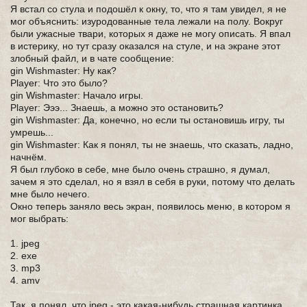
Я встал со стула и подошёл к окну, то, что я там увидел, я не
мог объяснить: изуродованные тела лежали на полу. Вокруг
были ужасные твари, которых я даже не могу описать. Я впал
в истерику, но тут сразу оказался на стуле, и на экране этот
злобный файл, и в чате сообщение:
gin Wishmaster: Ну как?
Player: Что это было?
gin Wishmaster: Начало игры.
Player: Эээ... Знаешь, а можно это остановить?
gin Wishmaster: Да, конечно, но если ты остановишь игру, ты
умрешь...
gin Wishmaster: Как я понял, ты не знаешь, что сказать, ладно,
начнём.
Я был глубоко в себе, мне было очень страшно, я думал,
зачем я это сделал, но я взял в себя в руки, потому что делать
мне было нечего.
Окно теперь заняло весь экран, появилось меню, в котором я
мог выбрать:
1. jpeg
2. exe
3. mp3
4. amv
Так, я понял, что jpeg - это какая-нибудь страшная картинка,