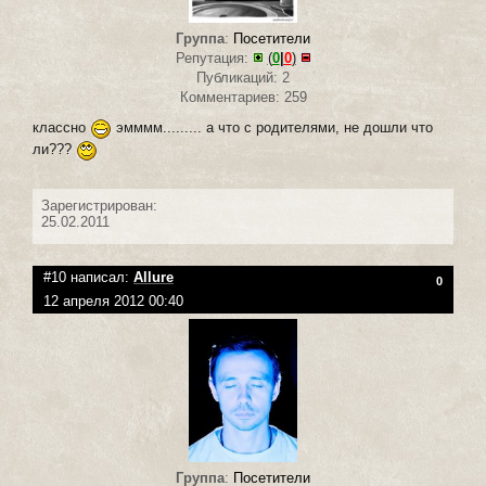
Группа
:
Посетители
Репутация:
(
0
|
0
)
Публикаций: 2
Комментариев: 259
классно
эмммм......... а что с родителями, не дошли что
ли???
Зарегистрирован:
25.02.2011
#10 написал:
Allure
0
12 апреля 2012 00:40
Группа
:
Посетители