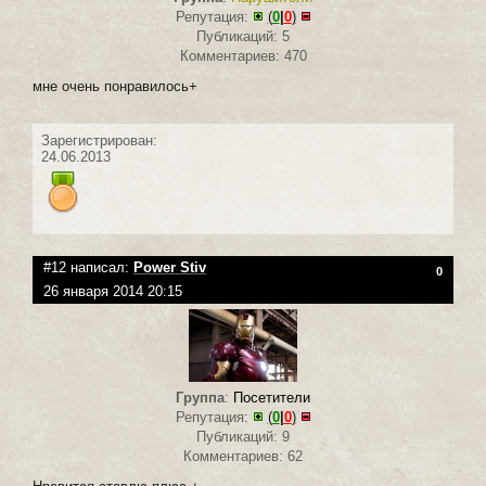
Репутация:
(
0
|
0
)
Публикаций: 5
Комментариев: 470
мне очень понравилось+
Зарегистрирован:
24.06.2013
#12 написал:
Power Stiv
0
26 января 2014 20:15
Группа
:
Посетители
Репутация:
(
0
|
0
)
Публикаций: 9
Комментариев: 62