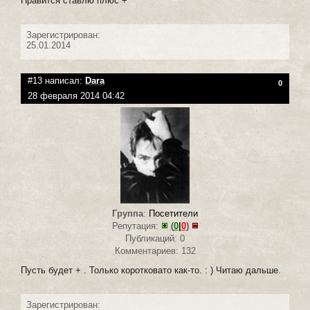
Нравится ставлю плюс +
Зарегистрирован:
25.01.2014
#13 написал:
Dara
0
28 февраля 2014 04:42
Группа
:
Посетители
Репутация:
(
0
|
0
)
Публикаций: 0
Комментариев: 132
Пусть будет + . Только коротковато как-то. : ) Читаю дальше.
Зарегистрирован: