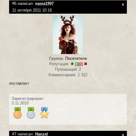
#6 написал:
nasia1997
0
11 октября 2011 10:16
Группа
:
Посетители
Репутация:
(
1
|
0
)
Публикаций: 2
Комментариев: 1 322
поставлю+
Зарегистрирован:
3.11.2010
#7 написал:
Hanzel
0