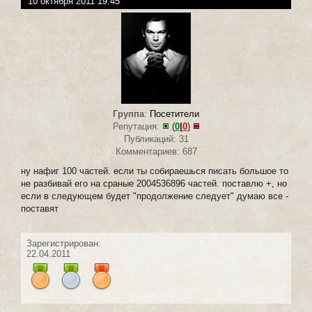
10 октября 2011 19:45
Группа
:
Посетители
Репутация:
(
0
|
0
)
Публикаций: 31
Комментариев: 687
ну нафиг 100 частей. если ты собираешься писать большое то
не разбивай его на сраные 2004536896 частей. поставлю +, но
если в следующем будет "продолжение следует" думаю все -
поставят
Зарегистрирован:
22.04.2011