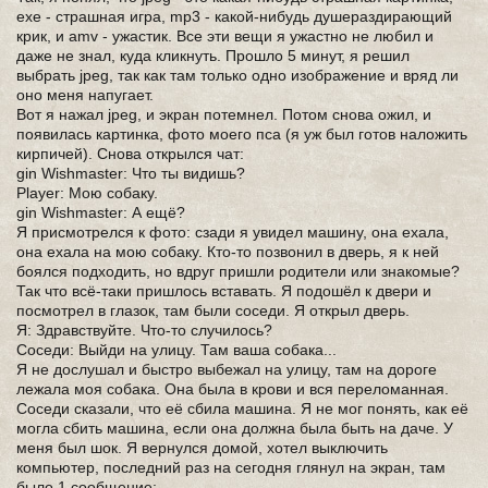
exe - страшная игра, mp3 - какой-нибудь душераздирающий
крик, и amv - ужастик. Все эти вещи я ужастно не любил и
даже не знал, куда кликнуть. Прошло 5 минут, я решил
выбрать jpeg, так как там только одно изображение и вряд ли
оно меня напугает.
Вот я нажал jpeg, и экран потемнел. Потом снова ожил, и
появилась картинка, фото моего пса (я уж был готов наложить
кирпичей). Снова открылся чат:
gin Wishmaster: Что ты видишь?
Player: Мою собаку.
gin Wishmaster: А ещё?
Я присмотрелся к фото: сзади я увидел машину, она ехала,
она ехала на мою собаку. Кто-то позвонил в дверь, я к ней
боялся подходить, но вдруг пришли родители или знакомые?
Так что всё-таки пришлось вставать. Я подошёл к двери и
посмотрел в глазок, там были соседи. Я открыл дверь.
Я: Здравствуйте. Что-то случилось?
Соседи: Выйди на улицу. Там ваша собака...
Я не дослушал и быстро выбежал на улицу, там на дороге
лежала моя собака. Она была в крови и вся переломанная.
Соседи сказали, что её сбила машина. Я не мог понять, как её
могла сбить машина, если она должна была быть на даче. У
меня был шок. Я вернулся домой, хотел выключить
компьютер, последний раз на сегодня глянул на экран, там
было 1 сообщение: