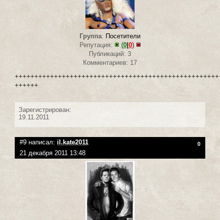
Группа
:
Посетители
Репутация:
(
0
|
0
)
Публикаций: 3
Комментариев: 17
++++++++++++++++++++++++++++++++++++++++++++++++++++
++++++
Зарегистрирован:
19.11.2011
#9 написал:
il.kate2011
0
21 декабря 2011 13:48