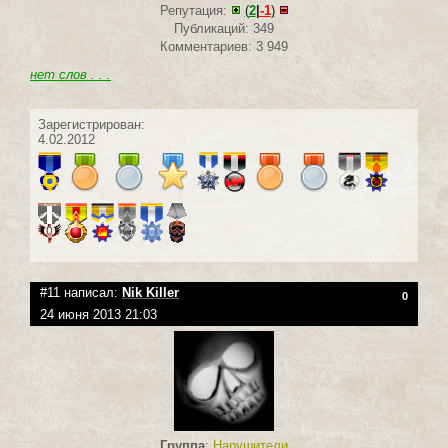
Репутация:
(
2
|
-1
)
Публикаций: 349
Комментариев: 3 949
нет слов . . .
Зарегистрирован:
4.02.2012
#11 написал:
Nik Killer
0
24 июня 2013 21:03
Группа
:
Нарушители