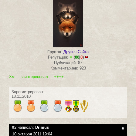
Группа
:
Друзья Сайта
Репутация:
(
88
|
0
)
Публикаций: 87
Комментариев: 923
Хм.....заинтересовал.....++++
Зарегистрирован:
18.11.2010
#2 написал:
Drimus
0
10 октября 2011 19:04