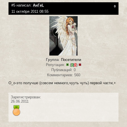
#5 написал:
АнГeL
0
11 октября 2011 08:55
Группа
:
Посетители
Репутация:
(
0
|
0
)
Публикаций: 0
Комментариев: 560
О_о-это получше (совсем немного,чууть чуть) первой части,+
Зарегистрирован:
26.06.2011