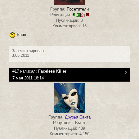
Группа
:
Посетители
Репутация:
(
0
|
0
)
Публикаций: 0
Комментариев: 15
Баян. -
Зарегистрирован:
3.05.2011
#17 написал:
Faceless Killer
0
7 мая 2011 18:14
Группа
:
Друзья Сайта
Репутация: Выкл.
Публикаций: 439
Комментариев: 4 150