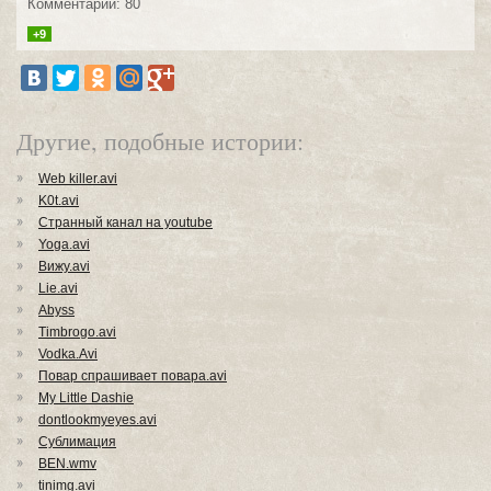
Комментарии: 80
+9
Другие, подобные истории:
Web killer.avi
K0t.avi
Странный канал на youtube
Yoga.avi
Вижу.avi
Lie.avi
Abyss
Тimbrogo.avi
Vodka.Avi
Повар спрашивает повара.avi
My Little Dashie
dontlookmyeyes.avi
Сублимация
BEN.wmv
tinimg.avi