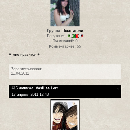
Группа
:
Посетители
Репутация:
(
0
|
0
)
Публикаций: 0
Комментариев: 55
А мне нравится +
Зарегистрирован:
11.04.2011
#15 написал:
Vasilisa Lerr
0
17 апреля 2011 12:48