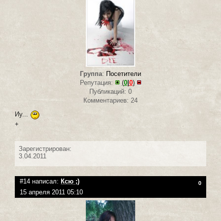
Группа
:
Посетители
Репутация:
(
0
|
0
)
Публикаций: 0
Комментариев: 24
Иу...
+
Зарегистрирован:
3.04.2011
#14 написал:
Ксю ;)
0
15 апреля 2011 05:10