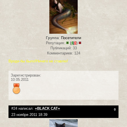
Группа
:
Посетители
Репутация:
(
4
|
0
)
Публикаций: 33
Комментариев: 124
Вроде-бы было!Ничего не ставлю!
Зарегистрирован:
10.05.2011
#24 написал:
=BLACK CAT=
0
23 ноября 2011 18:39