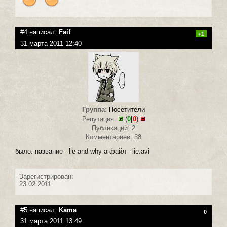
#4 написал:
Faif
+1
31 марта 2011 12:40
Группа
:
Посетители
Репутация:
(
0
|
0
)
Публикаций: 2
Комментариев: 38
было. название - lie and why а файл - lie.avi
Зарегистрирован:
23.02.2011
#5 написал:
Kama
0
31 марта 2011 13:49