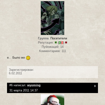
Группа
:
Посетители
Репутация:
(
0
|
0
)
Публикаций: 14
Комментариев: 111
е... Было же
Зарегистрирован:
6.02.2011
#6 написал:
wyoming
0
31 марта 2011 14:37