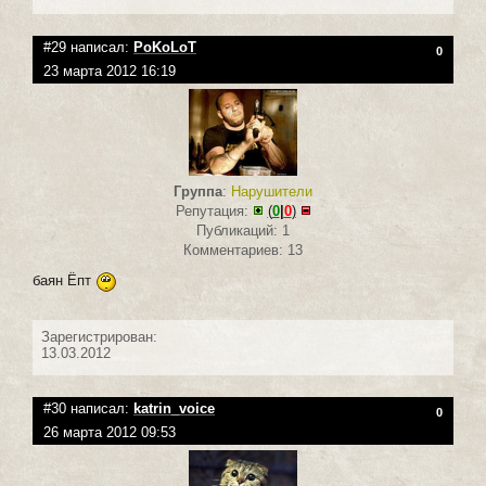
#29 написал:
PoKoLoT
0
23 марта 2012 16:19
Группа
:
Нарушители
Репутация:
(
0
|
0
)
Публикаций: 1
Комментариев: 13
баян Ёпт
Зарегистрирован:
13.03.2012
#30 написал:
katrin_voice
0
26 марта 2012 09:53