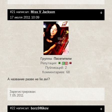
#21 написал:
Miss V Jackson
0
17 июля 2011 10:09
Группа
:
Посетители
Репутация:
(
0
|
0
)
Публикаций: 2
Комментариев: 68
А название разве не lie.avi?
Зарегистрирован:
7.05.2011
#22 написал:
borz046kov
0