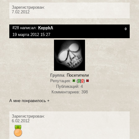
Зарегистрирован:
7.02.2012
#28 написал:
KeppkA
0
19 марта 2012 15:27
Группа
:
Посетители
Репутация:
(
0
|
0
)
Публикаций: 4
Комментариев: 398
А мне понравилось +
Зарегистрирован:
6.02.2012