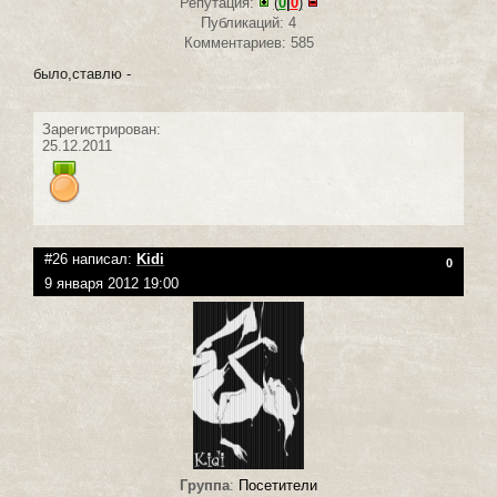
Репутация:
(
0
|
0
)
Публикаций: 4
Комментариев: 585
было,ставлю -
Зарегистрирован:
25.12.2011
#26 написал:
Kidi
0
9 января 2012 19:00
Группа
:
Посетители