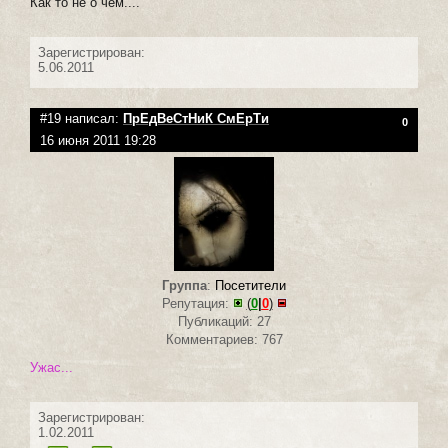
Как то не о чем....
Зарегистрирован:
5.06.2011
#19 написал:
ПрЕдВеСтНиК СмЕрТи
0
16 июня 2011 19:28
Группа
:
Посетители
Репутация:
(
0
|
0
)
Публикаций: 27
Комментариев: 767
Ужас...
Зарегистрирован:
1.02.2011