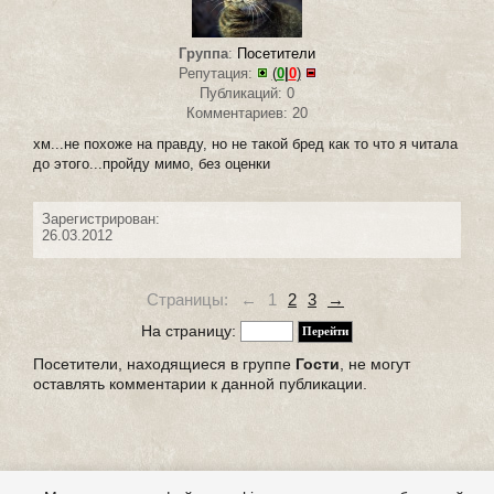
Группа
:
Посетители
Репутация:
(
0
|
0
)
Публикаций: 0
Комментариев: 20
хм...не похоже на правду, но не такой бред как то что я читала
до этого...пройду мимо, без оценки
Зарегистрирован:
26.03.2012
Страницы:
←
1
2
3
→
На страницу:
Посетители, находящиеся в группе
Гости
, не могут
оставлять комментарии к данной публикации.