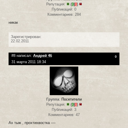
Репутация:
(
0
|
0
)
Публикаций: 0
Комментариев: 284
никак
Зарегистрирован:
22.02.2011
#8 написал:
Андрей 46
0
31 марта 2011 18:34
Группа
:
Посетители
Репутация:
(
0
|
0
)
Публикаций: 3
Комментариев: 47
Ах тыж , прохтихвостка ----