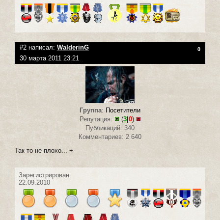
#2 написал:
WalderinG
0
30 марта 2011 23:21
Группа
:
Посетители
Репутация:
(
3
|
0
)
Публикаций: 340
Комментариев: 2 640
Так-то не плохо... +
Зарегистрирован:
22.09.2010