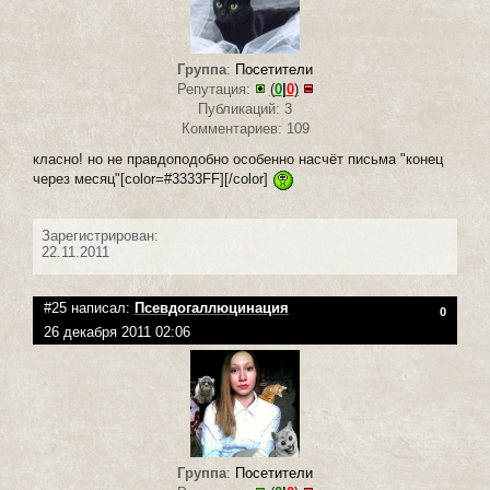
Группа
:
Посетители
Репутация:
(
0
|
0
)
Публикаций: 3
Комментариев: 109
класно! но не правдоподобно особенно насчёт письма "конец
через месяц"[color=#3333FF][/color]
Зарегистрирован:
22.11.2011
#25 написал:
Псевдогаллюцинация
0
26 декабря 2011 02:06
Группа
:
Посетители