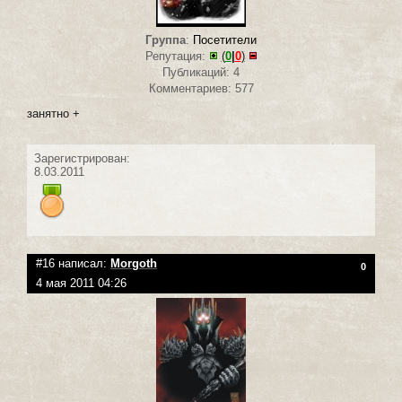
Группа
:
Посетители
Репутация:
(
0
|
0
)
Публикаций: 4
Комментариев: 577
занятно +
Зарегистрирован:
8.03.2011
#16 написал:
Morgoth
0
4 мая 2011 04:26