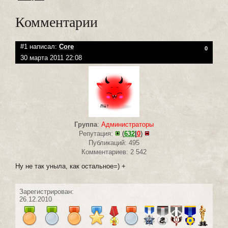
Комментарии
#1 написал:
Core
0
30 марта 2011 22:08
Группа
:
Администраторы
Репутация:
(
632
|
0
)
Публикаций: 495
Комментариев: 2 542
Ну не так уныла, как остальное=) +
Зарегистрирован:
26.12.2010