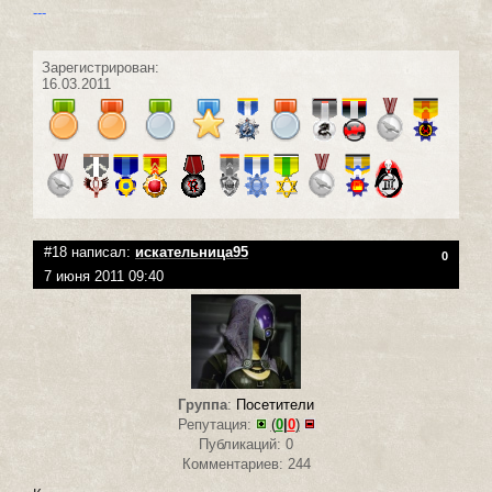
---
Зарегистрирован:
16.03.2011
#18 написал:
искательница95
0
7 июня 2011 09:40
Группа
:
Посетители
Репутация:
(
0
|
0
)
Публикаций: 0
Комментариев: 244