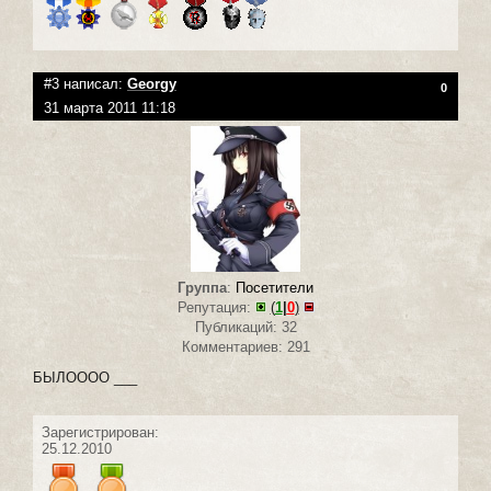
#3 написал:
Georgy
0
31 марта 2011 11:18
Группа
:
Посетители
Репутация:
(
1
|
0
)
Публикаций: 32
Комментариев: 291
БЫЛОООО ___
Зарегистрирован:
25.12.2010