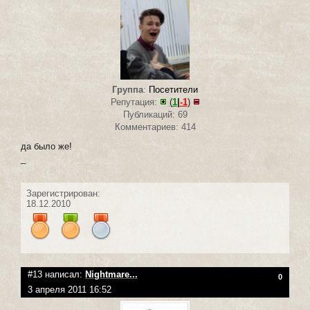
Группа
:
Посетители
Репутация:
(
1
|
-1
)
Публикаций: 69
Комментариев: 414
да было же!
_
Зарегистрирован:
18.12.2010
#13 написал:
Nightmare...
0
3 апреля 2011 16:52