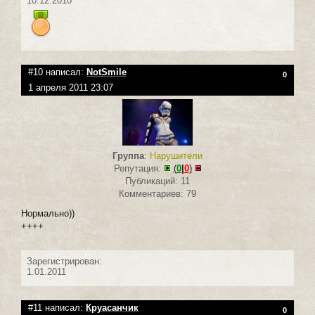
10.12.2010
#10 написал:
NotSmile
0
1 апреля 2011 23:07
Группа
:
Нарушители
Репутация:
(
0
|
0
)
Публикаций: 11
Комментариев: 79
Нормально))
++++
Зарегистрирован:
1.01.2011
#11 написал:
Круасанчик
0