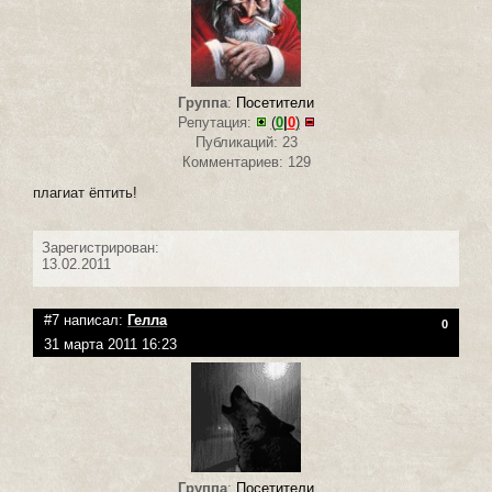
Группа
:
Посетители
Репутация:
(
0
|
0
)
Публикаций: 23
Комментариев: 129
плагиат ёптить!
Зарегистрирован:
13.02.2011
#7 написал:
Гелла
0
31 марта 2011 16:23
Группа
:
Посетители