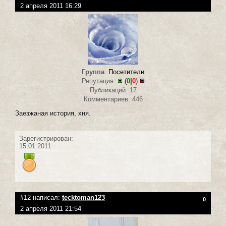
2 апреля 2011 16:29
Группа
:
Посетители
Репутация:
(
0
|
0
)
Публикаций: 17
Комментариев: 446
Заезжаная история, хня.
Зарегистрирован:
15.01.2011
#12 написал:
tecktoman123
0
2 апреля 2011 21:54