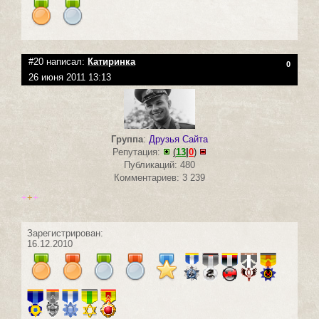
#20 написал:
Катиринка
0
26 июня 2011 13:13
Группа
:
Друзья Сайта
Репутация:
(
13
|
0
)
Публикаций: 480
Комментариев: 3 239
+
+
+
Зарегистрирован:
16.12.2010