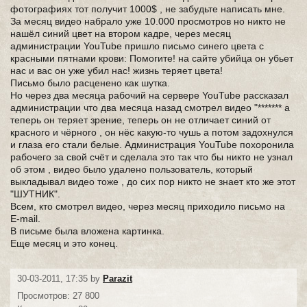
фотографиях тот получит 1000$ , не забудьте написать мне.
За месяц видео набрало уже 10.000 просмотров но никто не
нашёл синий цвет на втором кадре, через месяц
администрации YouTube пришло письмо синего цвета с
красными пятнами крови: Помогите! на сайте убийца он убьет
нас и вас он уже убил нас! жизнь теряет цвета!
Письмо было расценено как шутка.
Но через два месяца рабочий на сервере YouTube рассказал
администрации что два месяца назад смотрел видео "******* а
теперь он теряет зрение, теперь он не отличает синий от
красного и чёрного , он нёс какую-то чушь а потом задохнулся
и глаза его стали белые. Администрация YouTube похоронила
рабочего за свой счёт и сделала это так что бы никто не узнал
об этом , видео было удалено пользователь, который
выкладывал видео тоже , до сих пор никто не знает кто же этот
"ШУТНИК".
Всем, кто смотрел видео, через месяц приходило письмо на
E-mail.
В письме была вложена картинка.
Еще месяц и это конец.
30-03-2011, 17:35 by
Parazit
Просмотров: 27 800