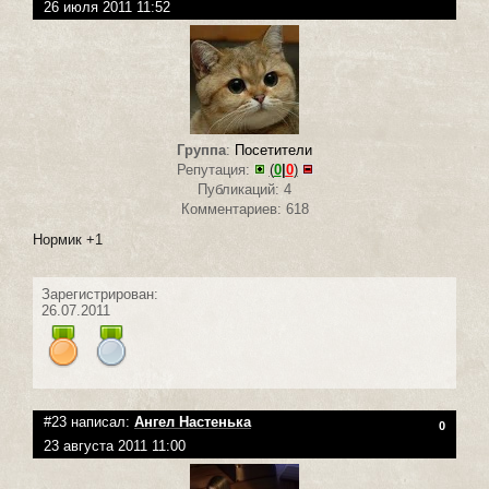
26 июля 2011 11:52
Группа
:
Посетители
Репутация:
(
0
|
0
)
Публикаций: 4
Комментариев: 618
Нормик +1
Зарегистрирован:
26.07.2011
#23 написал:
Ангел Настенька
0
23 августа 2011 11:00