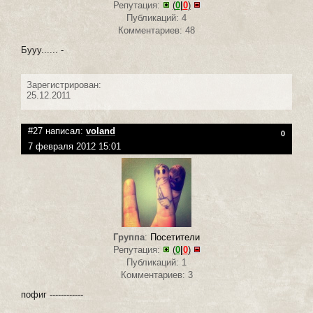
Репутация:
(
0
|
0
)
Публикаций: 4
Комментариев: 48
Бууу...... -
Зарегистрирован:
25.12.2011
#27 написал:
voland
0
7 февраля 2012 15:01
Группа
:
Посетители
Репутация:
(
0
|
0
)
Публикаций: 1
Комментариев: 3
пофиг ------------