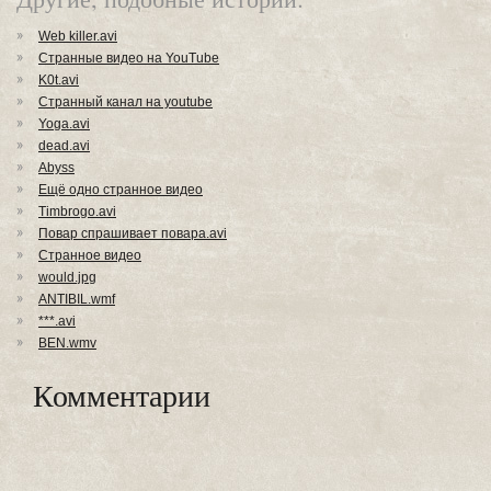
Web killer.avi
Странные видео на YouTube
K0t.avi
Странный канал на youtube
Yoga.avi
dead.avi
Abyss
Ещё одно странное видео
Тimbrogo.avi
Повар спрашивает повара.avi
Странное видео
would.jpg
ANTIBIL.wmf
***.avi
BEN.wmv
Комментарии