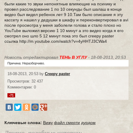
были какие то звуки непонятные влияющие на психику и
провел расследование 1 по 10 секунды был шалаш в конце
видео был видел ребенок лет 9 10.Там было описание я эту
кассету я нашел у дедушки в шкафу и переконвертировал в avi
после просмотра у меня заболели голова и стало плохо но
YouTube выложил версию 1 10 минут а это видео когда я его
смотрел оно шло 5 12 минут пока это был creepy paster
ссылка http://m.youtube.com/watch?v=4yHHTJ3CWa4
Новость отредактировал
ТЕНЬ В УГЛУ
- 18-08-2013, 20:53
Причина: Неразборчиво.
18-08-2013, 20:53 by
Creepy paster
Просмотров: 32 437
Комментарии: 0
-71
Ключевые слова:
Вижу
файл смерти
дурдом
Другие, подобные истории: