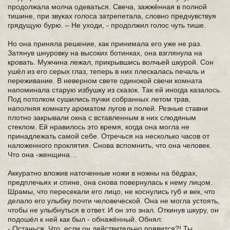
продолжала молча одеваться. Свеча, зажжённая в полной
тишине, при звуках голоса затрепетала, словно предчувствуя
грядущую бурю. – Не уходи, - продолжил голос чуть тише.
Но она приняла решение, как принимала его уже не раз.
Затянув шнуровку на высоких ботинках, она взглянула на
кровать. Мужчина лежал, прикрывшись волчьей шкурой. Сон
ушёл из его серых глаз, теперь в них плескалась печаль и
переживание. В неверном свете одинокой свечи комната
напоминала старую избушку из сказок. Так ей иногда казалось.
Под потолком сушились пучки собранных летом трав,
наполняя комнату ароматом лугов и полей. Резные ставни
плотно закрывали окна с вставленным в них слюдяным
стеклом. Ей нравилось это время, когда она могла не
принадлежать самой себе. Отречься на несколько часов от
наложенного проклятия. Снова вспомнить, что она человек.
Что она -женщина…
Аккуратно вложив наточенные ножи в ножны на бёдрах,
предплечьях и спине, она снова повернулась к нему лицом.
Шрамы, что пересекали его лицо, не коснулись губ и век, что
делало его улыбку почти человеческой. Она не могла устоять,
чтобы не улыбнуться в ответ. И он это знал. Откинув шкуру, он
подошёл к ней как был - обнажённый. Обнял:
- Останься. Что, если он действительно появится?! Ты,