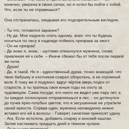
конечно, уверена в своих силах, но я хотел бы пойти с тобой.
Что, если ты не справишься?
Она отстранилась, окидывая его подозрительным взглядом.
- Ты что, готовился заранее?
- Ну да. Мне надоело спать одному, зная, что ты будешь
носиться по лесу в надежде поймать призрака за хвост.
- Он не призрак!
- Да знаю я, знаю, - шутливо отмахнулся мужчина, снова
привлекая её к себе. – Иначе сбежал бы от тебя после первой
же ночи.
- Дурак!
- Да, я такой. Но я - единственный дурак, точно знающий, что
твою бабушку и охотников сожрал оборотень, а не огромный
волк. К тому же я подумал, вдруг чёртов зверь подох от
старости, а ты тратишь свои юные годы на охоту за
чудовищем. Сама посуди, его никто не видел уже пару лет, а
ты каждое полнолуние отправляешься в лес, - он дотянулся
до пучка ярко-голубых цветов, что и засушенные не утратили
своей яркости. Сорвав один, мужчина неожиданно нежно
вставил его ей в волосы: - Говорят, синютики приносят удачу.
- Ага. Если истолочь, добавить спаржу и конский каштан.
Затем настаивать тридцать дней в тёмном чулане.
- Да ты у нас травница!