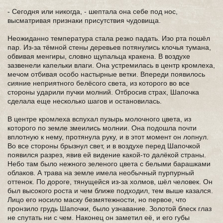
- Сегодня или никогда, - шептала она себе под нос,
высматривая признаки присутствия чудовища.
Неожиданно температура стала резко падать. Изо рта пошёл
пар. Из-за тёмной стены деревьев потянулись клочья тумана,
обвивая менгиры, словно щупальца кракена. В воздухе
зазвенели капельки влаги. Она устремилась в центр кромлеха,
мечом отбивая особо настырные ветки. Впереди появилось
сияние неприятного белёсого света, из которого во все
стороны ударили пучки молний. Отбросив страх, Шапочка
сделала еще несколько шагов и остановилась.
В центре кромлеха вспухал пузырь молочного цвета, из
которого по земле змеились молнии. Она подошла почти
вплотную к нему, протянула руку, и в этот момент он лопнул.
Во все стороны брызнул свет, и в воздухе перед Шапочкой
появился разрез, явив ей видение какой-то далёкой страны.
Небо там было нежного зеленого цвета с белыми барашками
облаков. А трава на земле имела необычный пурпурный
оттенок. По дороге, тянущейся из-за холмов, шёл человек. Он
был высокого роста и чем ближе подходил, тем выше казался.
Лицо его носило маску безмятежности, но первое, что
пронзило грудь Шапочки, было узнавание. Золотой блеск глаз
не спутать ни с чем. Наконец он заметил её, и его губы