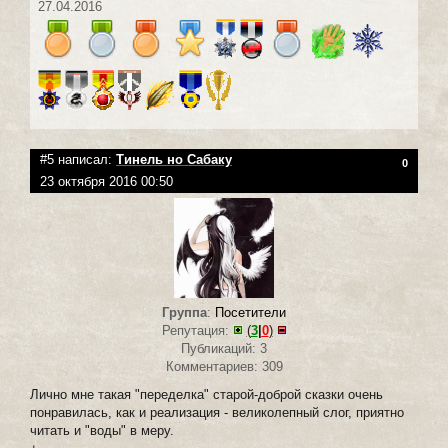
27.04.2016
#5 написал:
Тинель но Сабаку
0
23 октября 2016 00:50
Группа
:
Посетители
Репутация:
(
3
|
0
)
Публикаций: 3
Комментариев: 309
Лично мне такая "переделка" старой-доброй сказки очень
понравилась, как и реализация - великолепный слог, приятно
читать и "воды" в меру.