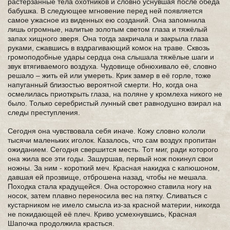
растерзанные тела охотников и словно уснувшая после обеда
бабушка. В следующее мгновение перед ней появляется
самое ужасное из виденных ею созданий. Она запомнила
лишь огромные, налитые золотым светом глаза и тяжёлый
запах хищного зверя. Она тогда закричала и закрыла глаза
руками, сжавшись в вздрагивающий комок на траве. Сквозь
громоподобные удары сердца она слышала тяжёлые шаги и
звук втягиваемого воздуха. Чудовище обнюхивало её, словно
решало – жить ей или умереть. Крик замер в её горле, тоже
напуганный близостью вероятной смерти. Но, когда она
осмелилась приоткрыть глаза, на поляне у кромлеха никого не
было. Только серебристый лунный свет равнодушно взирал на
следы преступления.
Сегодня она чувствовала себя иначе. Кожу словно кололи
тысячи маленьких иголок. Казалось, что сам воздух пропитан
ожиданием. Сегодня свершится месть. Тот миг, ради которого
она жила все эти годы. Зашуршав, первый нож покинул свои
ножны. За ним - короткий меч. Красная накидка с капюшоном,
давшая ей прозвище, отброшена назад, чтобы не мешала.
Походка стала крадущейся. Она осторожно ставила ногу на
носок, затем плавно переносила вес на пятку. Сливаться с
кустарником не имело смысла из-за красной материи, никогда
не покидающей её плеч. Криво усмехнувшись, Красная
Шапочка продолжила красться.