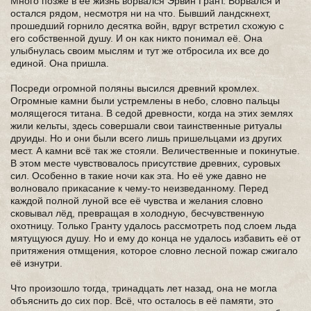
Много позже в её жизнь ворвался Эрвин Грант. Ворвался и
остался рядом, несмотря ни на что. Бывший ландскнехт,
прошедший горнило десятка войн, вдруг встретил схожую с
его собственной душу. И он как никто понимал её. Она
улыбнулась своим мыслям и тут же отбросила их все до
единой. Она пришла.
Посреди огромной поляны высился древний кромлех.
Огромные камни были устремлены в небо, словно пальцы
молящегося титана. В седой древности, когда на этих землях
жили кельты, здесь совершали свои таинственные ритуалы
друиды. Но и они были всего лишь пришельцами из других
мест. А камни всё так же стояли. Величественные и покинутые.
В этом месте чувствовалось присутствие древних, суровых
сил. Особенно в такие ночи как эта. Но её уже давно не
волновало прикасание к чему-то неизведанному. Перед
каждой полной луной все её чувства и желания словно
сковывал лёд, превращая в холодную, бесчувственную
охотницу. Только Гранту удалось рассмотреть под слоем льда
мятущуюся душу. Но и ему до конца не удалось избавить её от
притяжения отмщения, которое словно лесной пожар сжигало
её изнутри.
Что произошло тогда, тринадцать лет назад, она не могла
объяснить до сих пор. Всё, что осталось в её памяти, это