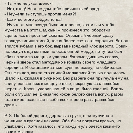
- Ты мне не указ, щенок!
- Нет, отец! Но я не дам тебе причинить ей вред.
- Неужели выступишь против меня?!
- Если до этого дойдет, то да!
- Ну что ж, мне всегда было интересно, хватит ли у тебя
мужества на этот шаг, сын! – произнеся это, оборотни
сцепились в яростной схватке. Огромный чёрный сразу
завладел инициативой, тесня более светлого сородича. Вот он
впился зубами в его бок, вырвав изрядный клок шерсти. Эрвин
полоснул отца когтями по оскаленной морде, но тут же был
сбит на землю мощным ударом. Взгромоздившись сверху,
чёрный зверь стал методично избивать своего младшего
сородича. И останавливаться, судя по всему, не собирался.
Он не видел, как за его спиной молчаливой тенью поднялась
Шапочка, сжимая в руке нож. Без разбега она прыгнула ему на
спину, вонзая нож в мощную шею, покрытую свалявшейся
шерстью. Кровь, ударившая ей в лицо, была красной. Вопль
боли оглушил её. Внезапно кокон белого света вспух, разом
став шире, всасывая в себя всех героев разыгравшейся
драмы…
P. S. По белой дороге, держась за руки, шли мужчина и
женщина в красной накидке. Оба были покрыты кровью, но
улыбались. Хотя казалось, что каждый улыбается каким-то
своим мыслям.