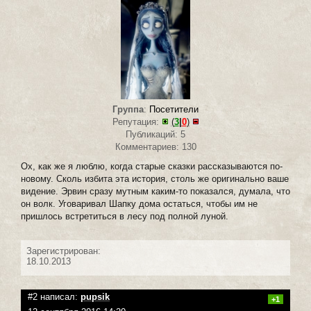
Группа
:
Посетители
Репутация:
(
3
|
0
)
Публикаций: 5
Комментариев: 130
Ох, как же я люблю, когда старые сказки рассказываются по-
новому. Сколь избита эта история, столь же оригинально ваше
видение. Эрвин сразу мутным каким-то показался, думала, что
он волк. Уговаривал Шапку дома остаться, чтобы им не
пришлось встретиться в лесу под полной луной.
Зарегистрирован:
18.10.2013
#2 написал:
pupsik
+1