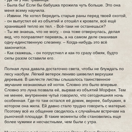
- Была бы! Если бы бабушка прожила чуть больше. Это она
меня всему научила.
- Извини. Не хотел бередить старые раны перед твоей охотой,
- он выпустил её из объятий и отошёл к кровати, всё ещё
хранившей тепло их тел. - Всё-таки не останешься?
- Ты же знаешь, что не могу, - она тоже отвернулась, делая
вид, что поправляет перевязь, а на самом деле смахивая
одну-единственную слезинку. – Когда-нибудь это всё
закончится.
- Как скажешь, - он погрустнел и как-то сразу обмяк, будто
силы разом оставили его.
Полная луна давала достаточно света, чтобы не блуждать по
лесу наобум. Лёгкий ветерок лениво шевелил верхушки
деревьев. В шелесте листвы слышалось таинственное
звучание незнакомых ей ноток. Словно это было впервые.
Словно это луна позвала её, вырвав из объятий Морфея. Тем
не менее, внутреннее чутьё говорило, что сегодняшняя ночь
особенная. Где-то там остался её домик, вернее, бабушкин, в
котором она жила. Ей давно стало трудно говорить с матерью.
Поэтому всё их общение сводилось к случайным встречам на
рыночной площади. В такие моменты обе становились еще
более чужими и несчастными, чем были с утра.