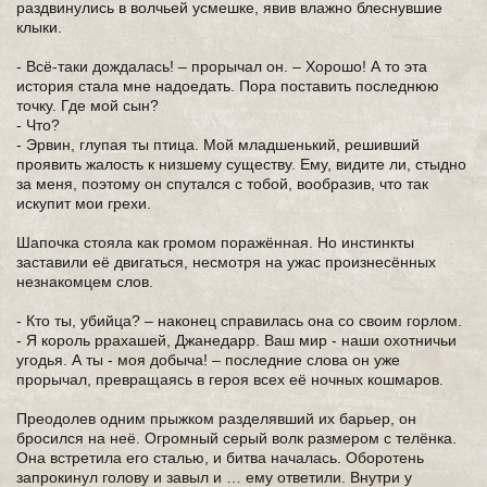
раздвинулись в волчьей усмешке, явив влажно блеснувшие
клыки.
- Всё-таки дождалась! – прорычал он. – Хорошо! А то эта
история стала мне надоедать. Пора поставить последнюю
точку. Где мой сын?
- Что?
- Эрвин, глупая ты птица. Мой младшенький, решивший
проявить жалость к низшему существу. Ему, видите ли, стыдно
за меня, поэтому он спутался с тобой, вообразив, что так
искупит мои грехи.
Шапочка стояла как громом поражённая. Но инстинкты
заставили её двигаться, несмотря на ужас произнесённых
незнакомцем слов.
- Кто ты, убийца? – наконец справилась она со своим горлом.
- Я король ррахашей, Джанедарр. Ваш мир - наши охотничьи
угодья. А ты - моя добыча! – последние слова он уже
прорычал, превращаясь в героя всех её ночных кошмаров.
Преодолев одним прыжком разделявший их барьер, он
бросился на неё. Огромный серый волк размером с телёнка.
Она встретила его сталью, и битва началась. Оборотень
запрокинул голову и завыл и … ему ответили. Внутри у