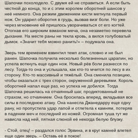
Шапочки похолодело. С двумя ей не справиться. А если быть
честной до конца, то и с этим королем оборотней шансов у
неё немного. Она резким движением кисти метнула первый
нож. Он ударил оборотня в грудь, вызвав визг боли. Но уже
через мгновение ей пришлось уворачиваться от его когтей.
Отогнав его широким взмахом меча, она незаметно перевела
дыхание. На месте раны не текла кровь, а вился голубоватый
дымок. «Значит тебя можно ранить!» – подумала она.
Зверь тем временем взвинтил темп атак, словно и не был
ранен. Шапочка получила несколько болезненных царапин, но
успела воткнуть еще один нож. Новый рёв боли разнесся по
лесу. Тогда-то она и услышала, как кто-то мчится по лесу в их
сторону. Кто-то массивный и тяжёлый. Она сменила позицию,
чтобы оказаться с трех сторон, окруженной деревьями. Король
оборотней напал еще раз, но успеха не добился. Тогда
Шапочка решилась на отчаянный шаг, продиктованный не
страхом, но отчаянием. Она бросилась вперед, вкладывая все
силы в последнюю атаку. Она нанесла Джанедарру еще одну
рану, но пропустила удар лапой и отлетела к камням, потеряв
в падении меч и последний из ножей. Огромная туша тут же
нависла над ней, пятная слюной её некогда белую блузку.
- Стой, отец! – раздался голос Эрвина, и в круг камней влетел
еще один зверь. – Оставь её в покое!