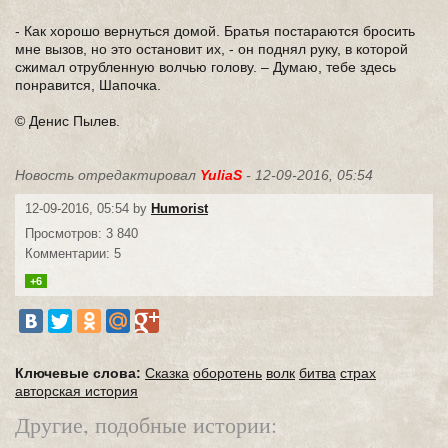
- Как хорошо вернуться домой. Братья постараются бросить
мне вызов, но это остановит их, - он поднял руку, в которой
сжимал отрубленную волчью голову. – Думаю, тебе здесь
понравится, Шапочка.
© Денис Пылев.
Новость отредактировал
YuliaS
- 12-09-2016, 05:54
12-09-2016, 05:54 by
Humorist
Просмотров: 3 840
Комментарии: 5
+6
Ключевые слова:
Сказка
оборотень
волк
битва
страх
авторская история
Другие, подобные истории: