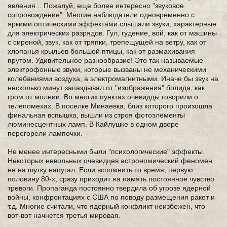
явления... Пожалуй, еще более интересно "звуковое
сопровождение". Многие наблюдатели одновременно с
яркими оптическими эффектами слышали звуки, характерные
для электрических разрядов. Гул, гудение, вой, как от машины
с сиреной, звук, как от тряпки, трепещущей на ветру, как от
хлопанья крыльев большой птицы, как от размахивания
прутом. Удивительное разнообразие! Это так называемые
электрофонные звуки, которые вызваны не механическими
колебаниями воздуха, а электромагнитными. Иначе бы звук на
несколько минут запаздывал от "изображения" болида, как
гром от молнии. Во многих пунктах очевидцы говорили о
телепомехах. В поселке Минаевка, близ которого произошла
финальная вспышка, вышли из строя фотоэлементы
люминесцентных ламп. В Кайлушке в одном дворе
перегорели лампочки.
Не менее интересными были "психологические" эффекты.
Некоторых невольных очевидцев астрономический феномен
не на шутку напугал. Если вспомнить то время, первую
половину 80-х, сразу приходит на память постоянное чувство
тревоги. Пропаганда постоянно твердила об угрозе ядерной
войны, конфронтациях с США по поводу размещения ракет и
т.д. Многие считали, что ядерный конфликт неизбежен, что
вот-вот начнется третья мировая.