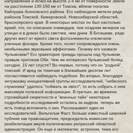
направлении и исчез на высоте 2-4 км от поверхности Земли
на расстоянии 130-150 км от Томска, вблизи поселка
Кайлушка Асиновского района. Его наблюдали жители ряда
районов Томской, Кемеровской, Новосибирской областей,
Красноярского края. В некоторых местах он был настолько
яркий, что, по описанию очевидцев, тем поздним вечером на
улицах и в домах было светлее, чем днем. В Богашеве, ряде
других мест от яркого света фотоэлементы отключили
уличные фонари. Кроме того, полет сопровождался очень
необычными звуковыми эффектами. Почему его назвали
Чулымским? Его траектория трижды прошла над Чулымом,
правым притоком Оби. Чем же интересен Чулымский болид
сегодня, 15 лет спустя? Во-первых, потому что он "родной",
томский. И вряд ли томичам в ближайшие десятки лет
посчастливится наблюдать подобное. Во-вторых, благодаря
энтузиазму инициативной группы исследователей, "небесного
странника" удалось "поймать за хвост", то есть собрать о нем
максимум полезной информации. В-третьих, во времена
строжайшей секретности и "военных тайн" некоторые
подробности исследований остались за кадром, теперь же
есть повод вспомнить о них. Рассказывает один из
исследователей, Вильгельм Фаст, больше известный широкой
публике как правозащитник, председатель комиссии по
реабилитации жертв политических репрессий областной
администрации. Он еще и математик, астроном, тема его