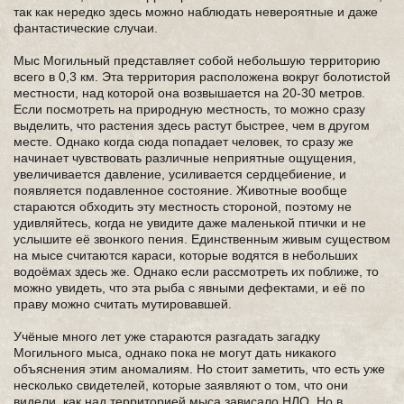
так как нередко здесь можно наблюдать невероятные и даже
фантастические случаи.
Мыс Могильный представляет собой небольшую территорию
всего в 0,3 км. Эта территория расположена вокруг болотистой
местности, над которой она возвышается на 20-30 метров.
Если посмотреть на природную местность, то можно сразу
выделить, что растения здесь растут быстрее, чем в другом
месте. Однако когда сюда попадает человек, то сразу же
начинает чувствовать различные неприятные ощущения,
увеличивается давление, усиливается сердцебиение, и
появляется подавленное состояние. Животные вообще
стараются обходить эту местность стороной, поэтому не
удивляйтесь, когда не увидите даже маленькой птички и не
услышите её звонкого пения. Единственным живым существом
на мысе считаются караси, которые водятся в небольших
водоёмах здесь же. Однако если рассмотреть их поближе, то
можно увидеть, что эта рыба с явными дефектами, и её по
праву можно считать мутировавшей.
Учёные много лет уже стараются разгадать загадку
Могильного мыса, однако пока не могут дать никакого
объяснения этим аномалиям. Но стоит заметить, что есть уже
несколько свидетелей, которые заявляют о том, что они
видели, как над территорией мыса зависало НЛО. Но в