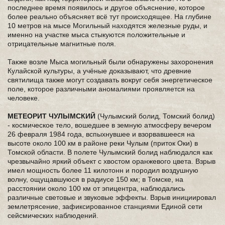
последнее время появилось и другое объяснение, которое
более реально объясняет всё тут происходящее. На глубине
10 метров на мысе Могильный находятся железные руды, и
именно на участке мыса стыкуются положительные и
отрицательные магнитные поля.
Также возле Мыса могильный были обнаружены захоронения
Кулайской культуры, а учёные доказывают, что древние
святилища также могут создавать вокруг себя энергетическое
поле, которое различными аномалиями проявляется на
человеке.
МЕТЕОРИТ ЧУЛЫМСКИЙ
(Чулымский болид, Томский болид)
- космическое тело, вошедшее в земную атмосферу вечером
26 февраля 1984 года, вспыхнувшее и взорвавшееся на
высоте около 100 км в районе реки Чулым (приток Оки) в
Томской области. В полете Чулымский болид наблюдался как
чрезвычайно яркий объект с хвостом оранжевого цвета. Взрыв
имел мощность более 11 килотонн и породил воздушную
волну, ощущавшуюся в радиусе 150 км; в Томске, на
расстоянии около 100 км от эпицентра, наблюдались
различные световые и звуковые эффекты. Взрыв инициировал
землетрясение, зафиксированное станциями Единой сети
сейсмических наблюдений.