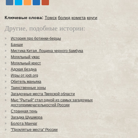
Ключевые слова:
Томск
болид
комета
круги
Другие, подобные истории:
История про ботинки-берцы
Банши
Мистика Китая. Лощина черного бамбука
Могильный ужас
Могильный крест
Адская бездна
Игры от jodi.org
Обитель маньяка
Таинственные зоны
Загадочные места Тверской области
Мыс "Рытый" стал одной из самых загадочных
достопримечательностей России
Странная тень
Загадка Шушмора
Болота Манчаг
"Проклятые места" России