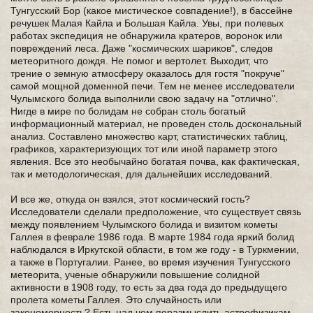
Тунгусский Бор (какое мистическое совпадение!), в бассейне
речушек Малая Кайла и Большая Кайла. Увы, при полевых
работах экспедиция не обнаружила кратеров, воронок или
повреждений леса. Даже "космических шариков", следов
метеоритного дождя. Не помог и вертолет. Выходит, что
трение о земную атмосферу оказалось для гостя "покруче"
самой мощной доменной печи. Тем не менее исследователи
Чулымского болида выполнили свою задачу на "отлично".
Нигде в мире по болидам не собран столь богатый
информационный материал, не проведен столь доскональный
анализ. Составлено множество карт, статистических таблиц,
графиков, характеризующих тот или иной параметр этого
явления. Все это необычайно богатая почва, как фактическая,
так и методологическая, для дальнейших исследований.
И все же, откуда он взялся, этот космический гость?
Исследователи сделали предположение, что существует связь
между появлением Чулымского болида и визитом кометы
Галлея в феврале 1986 года. В марте 1984 года яркий болид
наблюдался в Иркутской области, в том же году - в Туркмении,
а также в Португалии. Ранее, во время изучения Тунгусского
метеорита, ученые обнаружили повышение солидной
активности в 1908 году, то есть за два года до предыдущего
пролета кометы Галлея. Это случайность или
закономерность? Есть над чем поразмыслить астрофизикам.