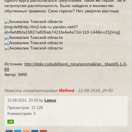
одного круга располагался треугольник, такой же серый, так и
нетронутая растительность. Было найдено и множество
обугленных травинок. Сено горело? Hет, уверяли местные.
[img=left]http://im2-tub-ru.yandex.net/i?
id=6efdfbfa15827a826ab7421fe4e4a72d-110-144&n=21[/img]
Источник:
http://dokx.ru/publ/tayni_mira/anomalii/an...blasti/6-1-0-
89
Автор: WAR
Новость отредактировал
Melford
- 12-08-2014, 20:50
12-08-2014, 20:50 by
Lemur
Просмотров: 13 129
Комментарии: 5
+4