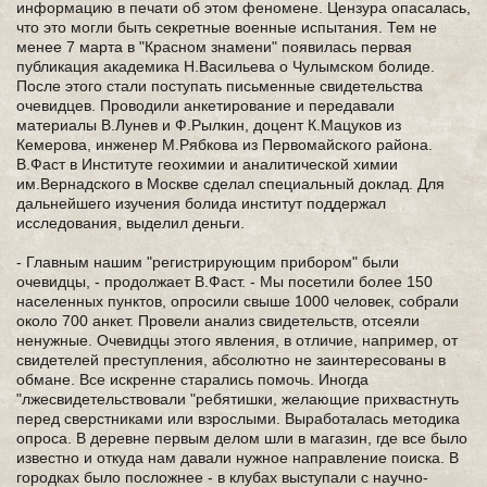
информацию в печати об этом феномене. Цензура опасалась,
что это могли быть секретные военные испытания. Тем не
менее 7 марта в "Красном знамени" появилась первая
публикация академика Н.Васильева о Чулымском болиде.
После этого стали поступать письменные свидетельства
очевидцев. Проводили анкетирование и передавали
материалы В.Лунев и Ф.Рылкин, доцент К.Мацуков из
Кемерова, инженер М.Рябкова из Первомайского района.
В.Фаст в Институте геохимии и аналитической химии
им.Вернадского в Москве сделал специальный доклад. Для
дальнейшего изучения болида институт поддержал
исследования, выделил деньги.
- Главным нашим "регистрирующим прибором" были
очевидцы, - продолжает В.Фаст. - Мы посетили более 150
населенных пунктов, опросили свыше 1000 человек, собрали
около 700 анкет. Провели анализ свидетельств, отсеяли
ненужные. Очевидцы этого явления, в отличие, например, от
свидетелей преступления, абсолютно не заинтересованы в
обмане. Все искренне старались помочь. Иногда
"лжесвидетельствовали "ребятишки, желающие прихвастнуть
перед сверстниками или взрослыми. Выработалась методика
опроса. В деревне первым делом шли в магазин, где все было
известно и откуда нам давали нужное направление поиска. В
городках было посложнее - в клубах выступали с научно-