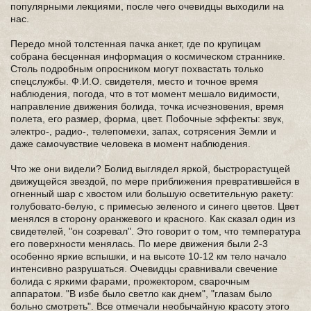
популярными лекциями, после чего очевидцы выходили на
нас.
Передо мной толстенная пачка анкет, где по крупицам
собрана бесценная информация о космическом страннике.
Столь подробным опросником могут похвастать только
спецслужбы. Ф.И.О. свидетеля, место и точное время
наблюдения, погода, что в тот момент мешало видимости,
направление движения болида, точка исчезновения, время
полета, его размер, форма, цвет. Побочные эффекты: звук,
электро-, радио-, телепомехи, запах, сотрясения Земли и
даже самочувствие человека в момент наблюдения.
Что же они видели? Болид выглядел яркой, быстрорастущей
движущейся звездой, по мере приближения превратившейся в
огненный шар с хвостом или большую осветительную ракету:
голубовато-белую, с примесью зеленого и синего цветов. Цвет
менялся в сторону оранжевого и красного. Как сказал один из
свидетелей, "он созревал". Это говорит о том, что температура
его поверхности менялась. По мере движения были 2-3
особенно яркие вспышки, и на высоте 10-12 км тело начало
интенсивно разрушаться. Очевидцы сравнивали свечение
болида с яркими фарами, прожектором, сварочным
аппаратом. "В избе было светло как днем", "глазам было
больно смотреть". Все отмечали необычайную красоту этого