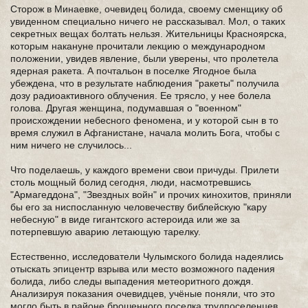
Сторож в Минаевке, очевидец болида, своему сменщику об
увиденном специально ничего не рассказывал. Мол, о таких
секретных вещах болтать нельзя. Жительницы Красноярска,
которым накануне прочитали лекцию о международном
положении, увидев явление, были уверены, что пролетела
ядерная ракета. А почтальон в поселке Ягодное была
убеждена, что в результате наблюдения "ракеты" получила
дозу радиоактивного облучения. Ее трясло, у нее болела
голова. Другая женщина, подумавшая о "военном"
происхождении небесного феномена, и у которой сын в то
время служил в Афганистане, начала молить Бога, чтобы с
ним ничего не случилось...
Что поделаешь, у каждого времени свои причуды. Прилети
столь мощный болид сегодня, люди, насмотревшись
"Армагеддона", "Звездных войн" и прочих кинохитов, приняли
бы его за ниспосланную человечеству библейскую "кару
небесную" в виде гигантского астероида или же за
потерпевшую аварию летающую тарелку.
Естественно, исследователи Чулымского болида надеялись
отыскать эпицентр взрыва или место возможного падения
болида, либо следы выпадения метеоритного дождя.
Анализируя показания очевидцев, учёные поняли, что это
могло быть в районе брошенного поселка трудпоселенцев