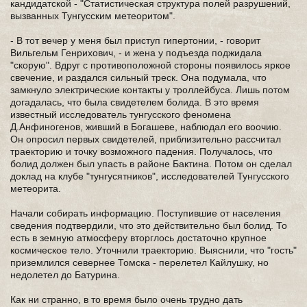
кандидатской - "Статистическая структура полей разрушений,
вызванных Тунгусским метеоритом".
- В тот вечер у меня был приступ гипертонии, - говорит
Вильгельм Генрихович, - и жена у подъезда поджидала
"скорую". Вдруг с противоположной стороны появилось яркое
свечение, и раздался сильный треск. Она подумала, что
замкнуло электрические контакты у троллейбуса. Лишь потом
догадалась, что была свидетелем болида. В это время
известный исследователь тунгусского феномена
Д.Анфиногенов, живший в Богашеве, наблюдал его воочию.
Он опросил первых свидетелей, приблизительно рассчитал
траекторию и точку возможного падения. Получалось, что
болид должен был упасть в районе Бактина. Потом он сделал
доклад на клубе "тунгусятников", исследователей Тунгусского
метеорита.
Начали собирать информацию. Поступившие от населения
сведения подтвердили, что это действительно был болид. То
есть в земную атмосферу вторглось достаточно крупное
космическое тело. Уточнили траекторию. Выяснили, что "гость"
приземлился севернее Томска - перелетел Кайлушку, но
недолетел до Батурина.
Как ни странно, в то время было очень трудно дать