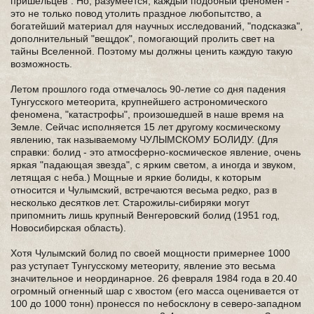
пришельцев". Но, разумеется, каждый подобный феномен -
это не только повод утолить праздное любопытство, а
богатейший материал для научных исследований, "подсказка",
дополнительный "вещдок", помогающий пролить свет на
тайны Вселенной. Поэтому мы должны ценить каждую такую
возможность.
Летом прошлого года отмечалось 90-летие со дня падения
Тунгусского метеорита, крупнейшего астрономического
феномена, "катастрофы", произошедшей в наше время на
Земле. Сейчас исполняется 15 лет другому космическому
явлению, так называемому ЧУЛЫМСКОМУ БОЛИДУ. (Для
справки: болид - это атмосферно-космическое явление, очень
яркая "падающая звезда", с ярким светом, а иногда и звуком,
летящая с неба.) Мощные и яркие болиды, к которым
относится и Чулымский, встречаются весьма редко, раз в
несколько десятков лет. Старожилы-сибиряки могут
припомнить лишь крупный Венгеровский болид (1951 год,
Новосибирская область).
Хотя Чулымский болид по своей мощности примернее 1000
раз уступает Тунгусскому метеориту, явление это весьма
значительное и неординарное. 26 февраля 1984 года в 20.40
огромный огненный шар с хвостом (его масса оценивается от
100 до 1000 тонн) пронесся по небосклону в северо-западном