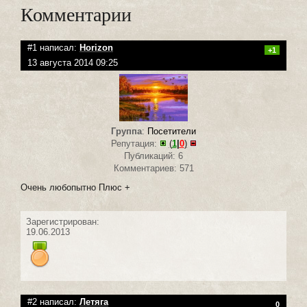
Комментарии
#1 написал:
Horizon
+1
13 августа 2014 09:25
Группа
:
Посетители
Репутация:
(
1
|
0
)
Публикаций: 6
Комментариев: 571
Очень любопытно Плюс +
Зарегистрирован:
19.06.2013
#2 написал:
Летяга
0