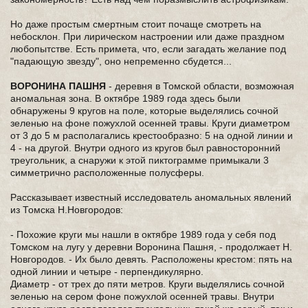
Но даже простым смертным стоит почаще смотреть на
небосклон. При лирическом настроении или даже праздном
любопытстве. Есть примета, что, если загадать желание под
"падающую звезду", оно непременно сбудется...
ВОРОНИНА ПАШНЯ
- деревня в Томской области, возможная
аномальная зона. В октябре 1989 года здесь были
обнаружены 9 кругов на поле, которые выделялись сочной
зеленью на фоне пожухлой осенней травы. Круги диаметром
от 3 до 5 м располагались крестообразно: 5 на одной линии и
4 - на другой. Внутри одного из кругов был равносторонний
треугольник, а снаружи к этой пиктограмме примыкали 3
симметрично расположенные полусферы.
Рассказывает известный исследователь аномальных явлений
из Томска H.Hовгородов:
- Похожие круги мы нашли в октябре 1989 года у себя под
Томском на лугу у деревни Воронина Пашня, - продолжает H.
Hовгородов. - Их было девять. Расположены крестом: пять на
одной линии и четыре - перпендикулярно.
Диаметр - от трех до пяти метров. Круги выделялись сочной
зеленью на сером фоне пожухлой осенней травы. Внутри