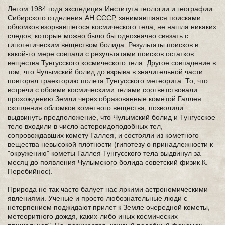
Летом 1984 года экспедиция Института геологии и географии
Сибирского отделения АН СССР, занимавшаяся поисками
обломков взорвавшегося космического тела, не нашла никаких
следов, которые можно было бы однозначно связать с
гипотетическим веществом болида. Результаты поисков в
какой-то мере совпали с результатами поисков остатков
вещества Тунгусского космического тела. Другое совпадение в
том, что Чулымский болид до взрыва в значительной части
повторял траекторию полета Тунгусского метеорита. То, что
встречи с обоими космическими телами соответствовали
прохождению Земли через образованные кометой Галлея
скопления обломков кометного вещества, позволили
выдвинуть предположение, что Чулымский болид и Тунгусское
тело входили в число астероидоподобных тел,
сопровождавших комету Галлея, и состояли из кометного
вещества невысокой плотности (гипотезу о принадлежности к
"окружению" кометы Галлея Тунгусского тела выдвинул за
месяц до появления Чулымского болида советский физик К.
Перебийнос).
Природа не так часто балует нас яркими астрономическими
явлениями. Ученые и просто любознательные люди с
нетерпением поджидают прилет к Земле очередной кометы,
метеоритного дождя, каких-либо иных космических