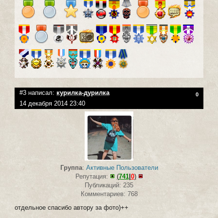
#3 написал:
курилка-дурилка
0
14 декабря 2014 23:40
Группа
:
Активные Пользователи
Репутация:
(
741
|
0
)
Публикаций: 235
Комментариев: 768
отдельное спасибо автору за фото)++