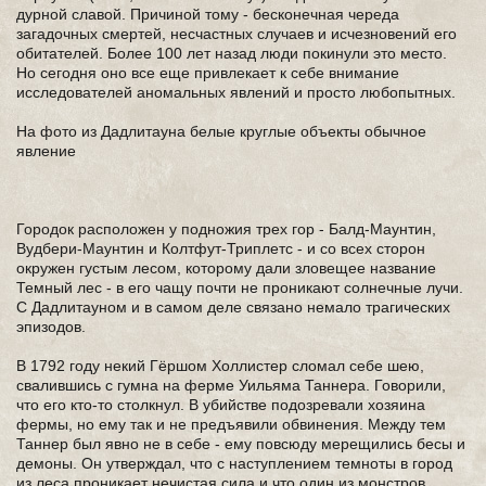
дурной славой. Причиной тому - бесконечная череда
загадочных смертей, несчастных случаев и исчезновений его
обитателей. Более 100 лет назад люди покинули это место.
Но сегодня оно все еще привлекает к себе внимание
исследователей аномальных явлений и просто любопытных.
На фото из Дадлитауна белые круглые объекты обычное
явление
Городок расположен у подножия трех гор - Балд-Маунтин,
Вудбери-Маунтин и Колтфут-Триплетс - и со всех сторон
окружен густым лесом, которому дали зловещее название
Темный лес - в его чащу почти не проникают солнечные лучи.
С Дадлитауном и в самом деле связано немало трагических
эпизодов.
В 1792 году некий Гёршом Холлистер сломал себе шею,
свалившись с гумна на ферме Уильяма Таннера. Говорили,
что его кто-то столкнул. В убийстве подозревали хозяина
фермы, но ему так и не предъявили обвинения. Между тем
Таннер был явно не в себе - ему повсюду мерещились бесы и
демоны. Он утверждал, что с наступлением темноты в город
из леса проникает нечистая сила и что один из монстров