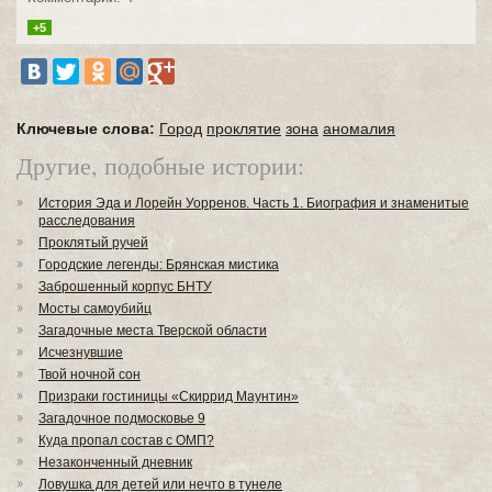
+5
Ключевые слова:
Город
проклятие
зона
аномалия
Другие, подобные истории:
История Эда и Лорейн Уорренов. Часть 1. Биография и знаменитые
расследования
Проклятый ручей
Городские легенды: Брянская мистика
Заброшенный корпус БНТУ
Мосты самоубийц
Загадочные места Тверской области
Исчезнувшие
Твой ночной сон
Призраки гостиницы «Скиррид Маунтин»
Загадочное подмосковье 9
Куда пропал состав с ОМП?
Незаконченный дневник
Ловушка для детей или нечто в тунеле