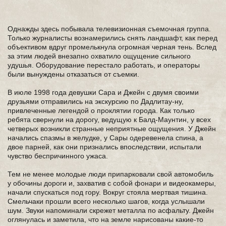
Однажды здесь побывала телевизионная съемочная группа.
Только журналисты вознамерились снять ландшафт, как перед
объективом вдруг промелькнула огромная черная тень. Вслед
за этим людей внезапно охватило ощущение сильного
удушья. Оборудование перестало работать, и операторы
были вынуждены отказаться от съемки.
В июле 1998 года девушки Сара и Джейн с двумя своими
друзьями отправились на экскурсию по Дадлитау-ну,
привлеченные легендой о проклятии города. Как только
ребята свернули на дорогу, ведущую к Балд-Маунтин, у всех
четверых возникли странные неприятные ощущения. У Джейн
начались спазмы в желудке, у Сары одеревенела спина, а
двое парней, как они признались впоследствии, испытали
чувство беспричинного ужаса.
Тем не менее молодые люди припарковали свой автомобиль
у обочины дороги и, захватив с собой фонари и видеокамеры,
начали спускаться под гору. Вокруг стояла мертвая тишина.
Смельчаки прошли всего несколько шагов, когда услышали
шум. Звуки напоминали скрежет металла по асфальту. Джейн
оглянулась и заметила, что на земле нарисованы какие-то