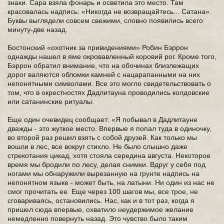
знаки. Сара взяла фонарь и осветила это место. Там
красовалась надпись: «Никогда не возвращайтесь... Сатана».
Буквы выглядели совсем свежими, словно появились всего
минуту-две назад.
Бостонский «охотник за привидениями» Робин Бэррон
однажды нашел в яме окровавленный коровий рог. Кроме того,
Бэррон обратил внимание, что на обочинах близлежащих
дорог валяются обломки камней с нацарапанными на них
непонятными символами. Все это могло свидетельствовать о
том, что в окрестностях Дадлитауна проводились колдовские
или сатанинские ритуалы.
Еще один очевидец сообщает: «Я побывал в Дадлитауне
дважды - это жуткое место. Впервые я попал туда в одиночку,
во второй раз решил взять с собой друзей. Как только мы
вошли в лес, все вокруг стихло. Не было слышно даже
стрекотания цикад, хотя стояла середина августа. Некоторое
время мы бродили по лесу, делая снимки. Вдруг у себя под
ногами мы обнаружили вырезанную на грунте надпись на
непонятном языке - может быть, на латыни. Ни один из нас не
смог прочитать ее. Еще через 100 шагов мы, все трое, не
сговариваясь, остановились. Нас, как и в тот раз, когда я
пришел сюда впервые, охватило неудержимое желание
немедленно повернуть назад. Это чувство было таким