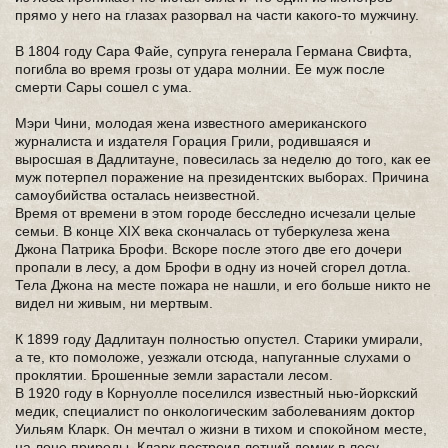
прямо у него на глазах разорвал на части какого-то мужчину.
В 1804 году Сара Файе, супруга генерала Германа Свифта,
погибла во время грозы от удара молнии. Ее муж после
смерти Сары сошел с ума.
Мэри Чини, молодая жена известного американского
журналиста и издателя Горация Грили, родившаяся и
выросшая в Дадлитауне, повесилась за неделю до того, как ее
муж потерпел поражение на президентских выборах. Причина
самоубийства осталась неизвестной.
Время от времени в этом городе бесследно исчезали целые
семьи. В конце XIX века скончалась от туберкулеза жена
Джона Патрика Брофи. Вскоре после этого две его дочери
пропали в лесу, а дом Брофи в одну из ночей сгорел дотла.
Тела Джона на месте пожара не нашли, и его больше никто не
видел ни живым, ни мертвым.
К 1899 году Дадлитаун полностью опустел. Старики умирали,
а те, кто помоложе, уезжали отсюда, напуганные слухами о
проклятии. Брошенные земли зарастали лесом.
В 1920 году в Корнуолле поселился известный нью-йоркский
медик, специалист по онкологическим заболеваниям доктор
Уильям Кларк. Он мечтал о жизни в тихом и спокойном месте,
на лоне природы. Кларк построил летний домик в лесу,