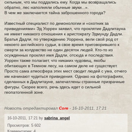
сильным, что мы поддались ему. Когда мы возвращались
обратно, лес наполняли обычные звуки...».
В чем же заключается тайна заброшенного города?
Известный специалист по демонологии и «охотник за
привидениями» Эд Уоррен заявил, что проклятие Дадлитауна
не имеет никакого отношения к аристократу Эдмунду Дадли.
Братья Дадли, по утверждению Уоррена, вели свой род от
некоего английского судьи, в свое время приговорившего к
смерти за колдовство не один десяток людей. Кто-то из
осужденных проклял имя Дадли, отсюда и последствия.
Уоррен также полагает, что никаких чудовищ, якобы
обитающих в Темном лесу, на самом деле не существует.
Просто сама атмосфера этих мест сводит людей с ума, отчего
им начинают чудиться привидения. Однако на фотографиях,
сделанных в Дадлитауне, запечатлены странные призрачные
фигуры. Скорее всего, речь здесь идет о сильной
геопатогенной зоне.
Новость отредактировал
Core
- 16-10-2011, 17:21
16-10-2011, 17:21 by
sabrina_angel
Просмотров: 5 602
Комментарии: 4