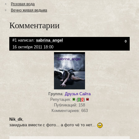
Розовая вода
Вечно живая ведьма
Комментарии
#1 написал:
sabrina_angel
0
16 октября 2011 18:00
Группа
:
Друзья Сайта
Репутация:
(
0
|
0
)
Публикаций: 158
Комментариев: 663
Nik_dk
,
закидыва вмести с фото... а фото чё то нет...