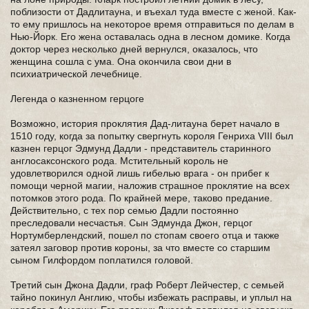
поблизости от Дадлитауна, и въехал туда вместе с женой. Как-
то ему пришлось на некоторое время отправиться по делам в
Нью-Йорк. Его жена оставалась одна в лесном домике. Когда
доктор через несколько дней вернулся, оказалось, что
женщина сошла с ума. Она окончила свои дни в
психиатрической лечебнице.
Легенда о казненном герцоге
Возможно, история проклятия Дад-литауна берет начало в
1510 году, когда за попытку свергнуть короля Генриха VIII был
казнен герцог Эдмунд Дадли - представитель старинного
англосаксонского рода. Мстительный король не
удовлетворился одной лишь гибелью врага - он прибег к
помощи черной магии, наложив страшное проклятие на всех
потомков этого рода. По крайней мере, таково предание.
Действительно, с тех пор семью Дадли постоянно
преследовали несчастья. Сын Эдмунда Джон, герцог
Нортумберлендский, пошел по стопам своего отца и также
затеял заговор против короны, за что вместе со старшим
сыном Гилфордом поплатился головой.
Третий сын Джона Дадли, граф Роберт Лейчестер, с семьей
тайно покинул Англию, чтобы избежать расправы, и уплыл на