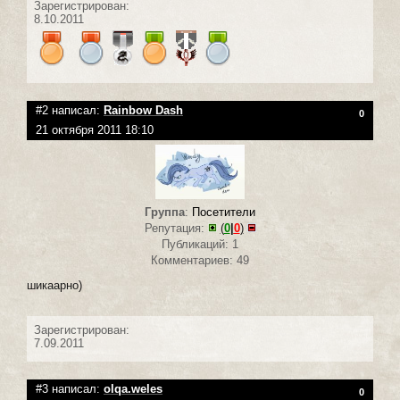
Зарегистрирован:
8.10.2011
#2 написал:
Rainbow Dash
0
21 октября 2011 18:10
Группа
:
Посетители
Репутация:
(
0
|
0
)
Публикаций: 1
Комментариев: 49
шикаарно)
Зарегистрирован:
7.09.2011
#3 написал:
olqa.weles
0