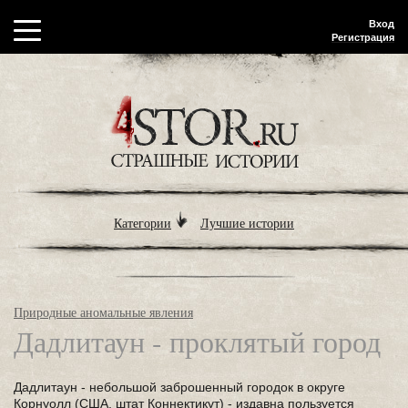
Вход
Регистрация
Категории
Лучшие истории
Природные аномальные явления
Дадлитаун - проклятый город
Дадлитаун - небольшой заброшенный городок в округе
Корнуолл (США, штат Коннектикут) - издавна пользуется