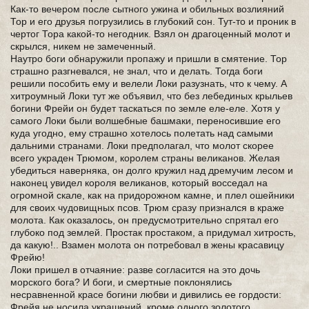
Как-то вечером после сытного ужина и обильных возлияний
Тор и его друзья погрузились в глубокий сон. Тут-то и проник в
чертог Тора какой-то негодник. Взял он драгоценный молот и
скрылся, никем не замеченный.
Наутро боги обнаружили пропажу и пришли в смятение. Тор
страшно разгневался, не знал, что и делать. Тогда боги
решили пособить ему и велели Локи разузнать, что к чему. А
хитроумный Локи тут же объявил, что без лебединых крыльев
богини Фрейи он будет таскаться по земле еле-еле. Хотя у
самого Локи были волшебные башмаки, переносившие его
куда угодно, ему страшно хотелось полетать над самыми
дальними странами. Локи предполагал, что молот скорее
всего украден Трюмом, королем страны великанов. Желая
убедиться наверняка, он долго кружил над дремучим лесом и
наконец увидел короля великанов, который восседал на
огромной скале, как на придорожном камне, и плел ошейники
для своих чудовищных псов. Трюм сразу признался в краже
молота. Как оказалось, он предусмотрительно спрятал его
глубоко под землей. Простак простаком, а придумал хитрость,
да какую!.. Взамен молота он потребовал в жены красавицу
Фрейю!
Локи пришел в отчаяние: разве согласится на это дочь
морского бога? И боги, и смертные поклонялись
несравненной красе богини любви и дивились ее гордости:
Фрейя не носила украшений, кроме одного золотого