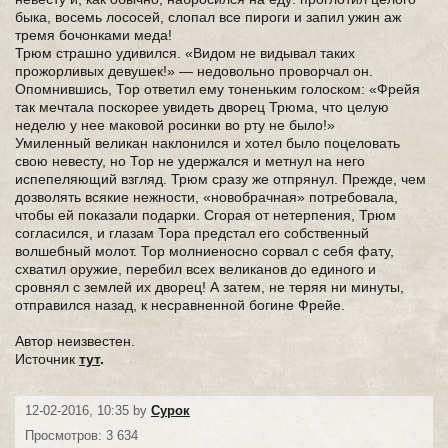
быка, восемь лососей, слопал все пироги и запил ужин аж
тремя бочонками меда!
Трюм страшно удивился. «Видом не видывал таких
прожорливых девушек!» — недовольно проворчал он.
Опомнившись, Тор ответил ему тоненьким голоском: «Фрейя
так мечтала поскорее увидеть дворец Трюма, что целую
неделю у нее маковой росинки во рту не было!»
Умиленный великан наклонился и хотел было поцеловать
свою невесту, но Тор не удержался и метнул на него
испепеляющий взгляд. Трюм сразу же отпрянул. Прежде, чем
дозволять всякие нежности, «новобрачная» потребовала,
чтобы ей показали подарки. Сгорая от нетерпения, Трюм
согласился, и глазам Тора предстал его собственный
волшебный молот. Тор молниеносно сорвал с себя фату,
схватил оружие, перебил всех великанов до единого и
сровнял с землей их дворец! А затем, не теряя ни минуты,
отправился назад, к несравненной богине Фрейе.
Автор неизвестен.
Источник
тут
.
12-02-2016, 10:35 by
Сурок
Просмотров: 3 634