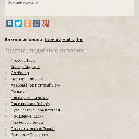
Комментарии: 0
0
Ключевые слова:
Викинги
мифы
Тор
Другие, подобные истории:
Повозка Тора
Кольцо Андвари
Слейпнир
Как наказали Локи
Храбрый Тор и хитрый Локи
Фенрир
Тор на рыбной ловле
Тор и великан Гейррёд
Путешествие Тора в Утгард
Похищение Идунн
Пир богов у Эгира
Песнь о великане Трюме
Ожерелье Брисингов