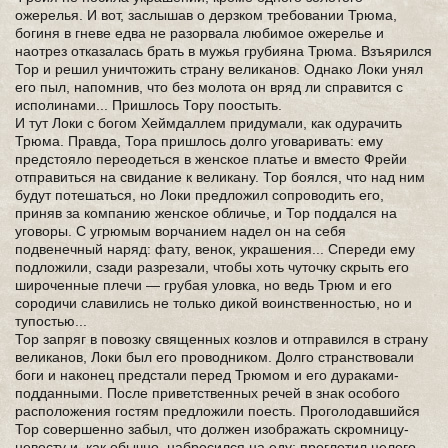
ожерелья. И вот, заслышав о дерзком требовании Трюма,
богиня в гневе едва не разорвала любимое ожерелье и
наотрез отказалась брать в мужья грубияна Трюма. Взъярился
Тор и решил уничтожить страну великанов. Однако Локи унял
его пыл, напомнив, что без молота он вряд ли справится с
исполинами... Пришлось Тору поостыть.
И тут Локи с богом Хеймдаллем придумали, как одурачить
Трюма. Правда, Тора пришлось долго уговаривать: ему
предстояло переодеться в женское платье и вместо Фрейи
отправиться на свидание к великану. Тор боялся, что над ним
будут потешаться, но Локи предложил сопроводить его,
приняв за компанию женское обличье, и Тор поддался на
уговоры. С угрюмым ворчанием надел он на себя
подвенечный наряд: фату, венок, украшения... Спереди ему
подложили, сзади разрезали, чтобы хоть чуточку скрыть его
широченные плечи — грубая уловка, но ведь Трюм и его
сородичи славились не только дикой воинственностью, но и
тупостью...
Тор запряг в повозку священных козлов и отправился в страну
великанов, Локи был его проводником. Долго странствовали
боги и наконец предстали перед Трюмом и его дураками-
подданными. После приветственных речей в знак особого
расположения гостям предложили поесть. Проголодавшийся
Тор совершенно забыл, что должен изображать скромницу-
невесту и, как обычно, набросился на еду: проглотил целого