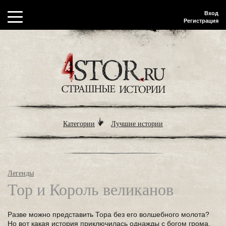
Вход
Регистрация
Категории
Лучшие истории
Легенды
Тор и Король великанов
Разве можно представить Тора без его волшебного молота?
Но вот какая история приключилась однажды с богом грома.