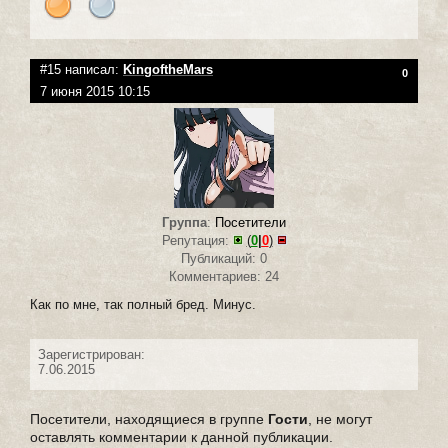
#15 написал:
KingoftheMars
0
7 июня 2015 10:15
Группа
:
Посетители
Репутация:
(
0
|
0
)
Публикаций: 0
Комментариев: 24
Как по мне, так полный бред. Минус.
Зарегистрирован:
7.06.2015
Посетители, находящиеся в группе
Гости
, не могут
оставлять комментарии к данной публикации.