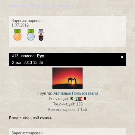
Идиотизм. Фигня все это, минус
Зарегистрирован:
1.07.2012
#13 написал:
Рух
0
2 мая 2013 13:36
Группа
:
Активные Пользователи
Репутация:
(
7
|
0
)
Публикаций: 155
Комментариев: 1 156
Бред с большой буквы
-
Зарегистрирован: