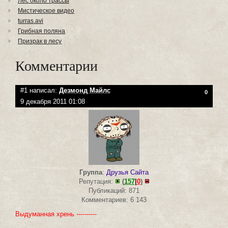
Лес около трассы
Мистическое видео
turras.avi
Грибная поляна
Призрак в лесу
Комментарии
#1 написал:
Дезмонд Майлс
0
9 декабря 2011 01:08
Группа
:
Друзья Сайта
Репутация:
(
157
|
0
)
Публикаций: 871
Комментариев: 6 143
Выдуманная хрень ----------