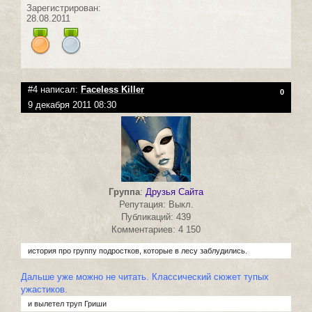
Зарегистрирован:
28.08.2011
#4 написал:
Faceless Killer
0
9 декабря 2011 08:30
Группа
:
Друзья Сайта
Репутация: Выкл.
Публикаций: 439
Комментариев: 4 150
история про группу подростков, которые в лесу заблудились.
Дальше уже можно не читать. Классический сюжет тупых
ужастиков.
и вылетел труп Гриши