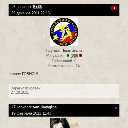
#6 написал:
Ex68
-1
26 декабря 2011 22:16
Группа
:
Посетители
Репутация:
(
0
|
0
)
Публикаций: 0
Комментариев: 24
полное ГОВНО!!! ----------------
Зарегистрирован:
27.10.2011
#7 написал:
vanillavagina
0
19 февраля 2012 11:43