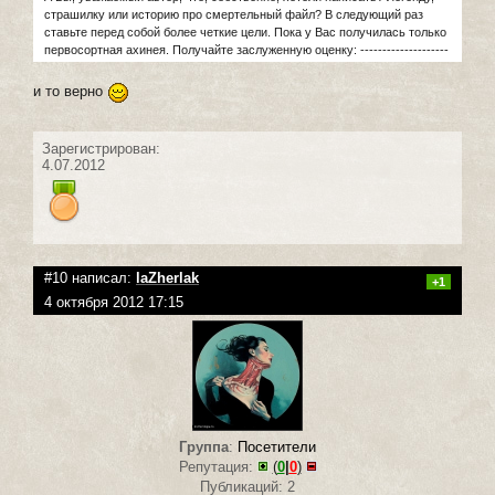
страшилку или историю про смертельный файл? В следующий раз
ставьте перед собой более четкие цели. Пока у Вас получилась только
первосортная ахинея. Получайте заслуженную оценку: --------------------
и то верно
Зарегистрирован:
4.07.2012
#10 написал:
laZherlak
+1
4 октября 2012 17:15
Группа
:
Посетители
Репутация:
(
0
|
0
)
Публикаций: 2