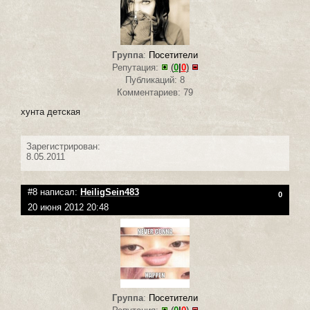
Группа
:
Посетители
Репутация:
(
0
|
0
)
Публикаций: 8
Комментариев: 79
хунта детская
Зарегистрирован:
8.05.2011
#8 написал:
HeiligSein483
0
20 июня 2012 20:48
Группа
:
Посетители