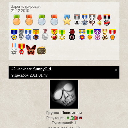
Зарегистрирован:
21.12.2010
#2 написал:
SunnyGirl
0
9 декабря 2011 01:47
Группа
:
Посетители
Репутация:
(
0
|
0
)
Публикаций: 1