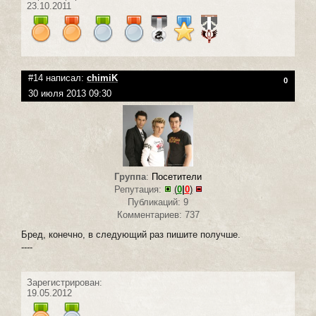
23.10.2011
#14 написал:
chimiK
0
30 июля 2013 09:30
Группа
:
Посетители
Репутация:
(
0
|
0
)
Публикаций: 9
Комментариев: 737
Бред, конечно, в следующий раз пишите получше.
----
Зарегистрирован:
19.05.2012