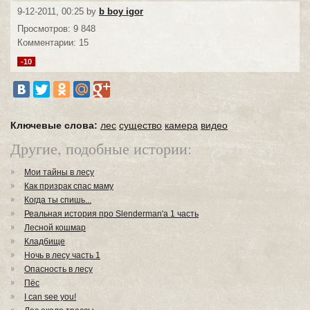
9-12-2011, 00:25 by
b boy igor
Просмотров: 9 848
Комментарии: 15
-10
Ключевые слова:
лес
существо
камера
видео
Другие, подобные истории:
Мои тайны в лесу
Как призрак спас маму
Когда ты спишь...
Реальная история про Slenderman'a 1 часть
Лесной кошмар
Кладбище
Ночь в лесу часть 1
Опасность в лесу
Пёс
I can see you!