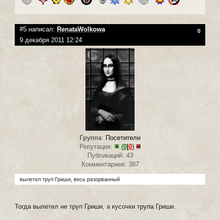
#5 написал:
RenataWolkowa
0
9 декабря 2011 12:24
Группа
:
Посетители
Репутация:
(
0
|
0
)
Публикаций: 43
Комментариев: 387
вылетел труп Гриши, весь разорванный
Тогда вылетел не труп Гриши, а кусочки трупа Гриши.