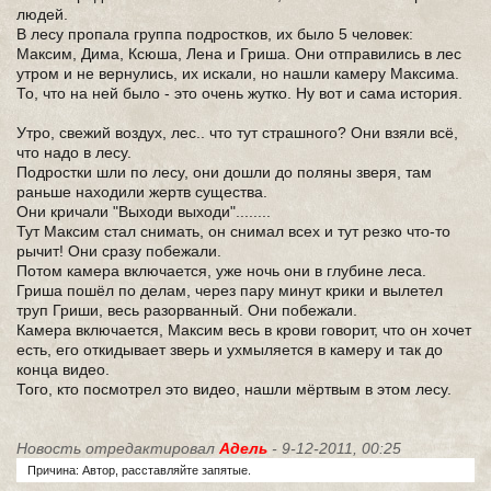
людей.
В лесу пропала группа подростков, их было 5 человек:
Максим, Дима, Ксюша, Лена и Гриша. Они отправились в лес
утром и не вернулись, их искали, но нашли камеру Максима.
То, что на ней было - это очень жутко. Ну вот и сама история.
Утро, свежий воздух, лес.. что тут страшного? Они взяли всё,
что надо в лесу.
Подростки шли по лесу, они дошли до поляны зверя, там
раньше находили жертв существа.
Они кричали "Выходи выходи"........
Тут Максим стал снимать, он снимал всех и тут резко что-то
рычит! Они сразу побежали.
Потом камера включается, уже ночь они в глубине леса.
Гриша пошёл по делам, через пару минут крики и вылетел
труп Гриши, весь разорванный. Они побежали.
Камера включается, Максим весь в крови говорит, что он хочет
есть, его откидывает зверь и ухмыляется в камеру и так до
конца видео.
Того, кто посмотрел это видео, нашли мёртвым в этом лесу.
Новость отредактировал
Адель
- 9-12-2011, 00:25
Причина: Автор, расставляйте запятые.