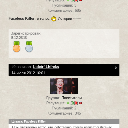
Репутация:
(
0
|
0
)
Публикаций: 3
Комментариев: 685
Faceless Killer
, в голос
Истории -------
Зарегистрирован:
9.12.2010
#9 написал:
Ltdeirf Lhfreks
0
14 июля 2012 16:01
Группа
:
Посетители
Репутация:
(
0
|
0
)
Публикаций: 2
Комментариев: 345
Цитата: Faceless Killer
А Вы, уважаемый автор, что, собственно, хотели написать? Легенду,