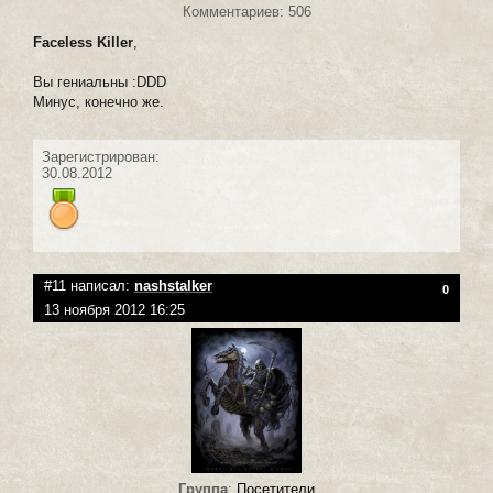
Комментариев: 506
Faceless Killer
,
Вы гениальны :DDD
Минус, конечно же.
Зарегистрирован:
30.08.2012
#11 написал:
nashstalker
0
13 ноября 2012 16:25
Группа
:
Посетители