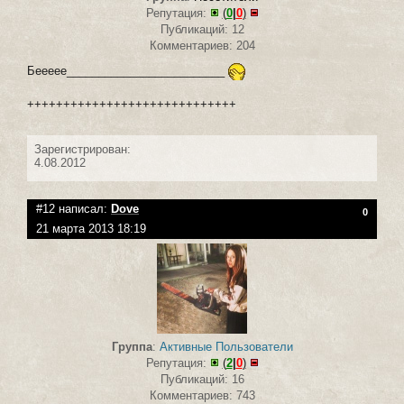
Репутация:
(
0
|
0
)
Публикаций: 12
Комментариев: 204
Беееее_________________________
+++++++++++++++++++++++++++++
Зарегистрирован:
4.08.2012
#12 написал:
Dove
0
21 марта 2013 18:19
Группа
:
Активные Пользователи
Репутация:
(
2
|
0
)
Публикаций: 16
Комментариев: 743