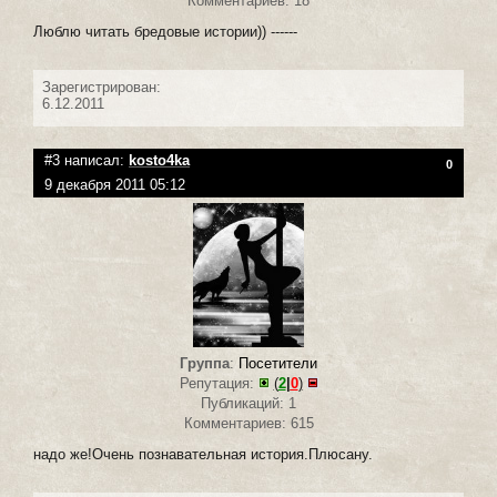
Комментариев: 18
Люблю читать бредовые истории)) ------
Зарегистрирован:
6.12.2011
#3 написал:
kosto4ka
0
9 декабря 2011 05:12
Группа
:
Посетители
Репутация:
(
2
|
0
)
Публикаций: 1
Комментариев: 615
надо же!Очень познавательная история.Плюсану.