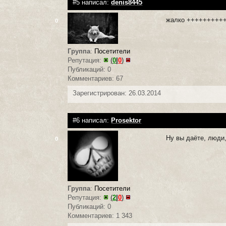
#5 написал:
denis8445
жалко +++++++++
0
Группа
:
Посетители
Репутация:
(
0
|
0
)
Публикаций: 0
Комментариев: 67
Зарегистрирован: 26.03.2014
#6 написал:
Prosektor
Ну вы даёте, люди
0
Группа
:
Посетители
Репутация:
(
2
|
0
)
Публикаций: 0
Комментариев: 1 343