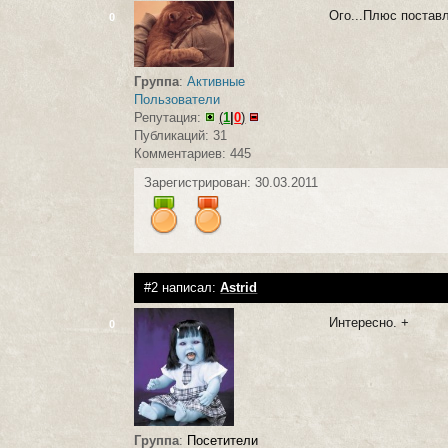
Ого...Плюс поста
0
Группа
:
Активные
Пользователи
Репутация:
(
1
|
0
)
Публикаций: 31
Комментариев: 445
Зарегистрирован: 30.03.2011
#2 написал:
Astrid
Интересно. +
0
Группа
:
Посетители