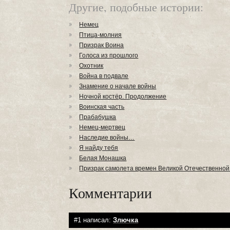
Другие, подобные истории:
Немец
Птица-молния
Призрак Воина
Голоса из прошлого
Охотник
Война в подвале
Знамение о начале войны
Ночной костёр. Продолжение
Воинская часть
Прабабушка
Немец-мертвец
Наследие войны…
Я найду тебя
Белая Монашка
Призрак самолета времен Великой Отечественной
Комментарии
#1 написал:
Злючка