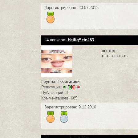
Зарегистрирован: 20.07.2011
#4 написал:
HeiligSein483
жестоко.
0
+++++++++++
Группа
:
Посетители
Репутация:
(
0
|
0
)
Публикаций: 3
Комментариев: 685
Зарегистрирован: 9.12.2010