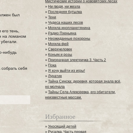
Мистические истории о нововятских лесах
»
Ни гводя, ни жезла
»
Последняя бутылка
олжен был
»
Тени
»
Чудеса наших лесов
»
Могила инопланетянина
 его тень,
»
Радио Пхеньяна
он на ломаном
»
Неожиданные похороны
 убегали.
»
Могила фей
»
Сверхчеловек
о-нибудь
»
Коньяк и розы
»
Призрачная электричка 3. Часть 2
»
Пока
ь собрать себя
»
Я хочу выйти из игры!
»
Лунатик
»
Тайна Синска: деревня, которая знала всё,
но молчала
»
Тайны Села Алексеевка, его обитатели,
неизвестные массам.
Избранное
»
Уносящий детей
»
Русалка. Часть первая