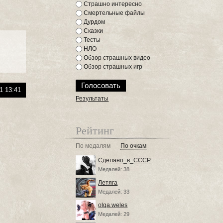
Страшно интересно
Смертельные файлы
Дурдом
Сказки
Тесты
НЛО
Обзор страшных видео
Обзор страшных игр
1 13:41
Результаты
Рейтинг
По медалям
По очкам
Сделано_в_СССР
Медалей: 38
Летяга
Медалей: 33
olqa.weles
Медалей: 29