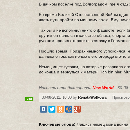
В дачном посёлке под Волгоградом, где я отды
Во время Великой Отечественной Войны один 
часть пути пройти по минному полю. Ему ничег
Так бы и не вспомнил никто о фашисте, если б
другим он являлся в качестве облака, очерта
русском просил отправить весточку в Германию
Прошло время. Призрак немного успокоился, н
дачника о том, как ночью в его огороде кто-то
Немец ищет кусочки, на которые разорвала его
до конца и вернуться к матери: "Ich bin hier, Mut
Новость отредактировал
New World
- 30-08-
30-08-2011, 10:00 by
RenataWolkowa
Просмотро
+16
Ключевые слова:
Фашист
немец
мина
война