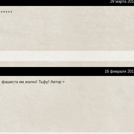
29 марта 201
++++++
16 февраля 201
, фашиста им жалко! Тьфу! Автор +