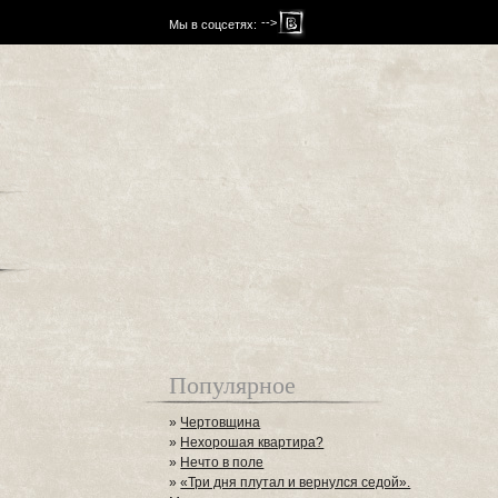
-->
Мы в соцсетях:
Популярное
»
Чертовщина
»
Нехорошая квартира?
»
Нечто в поле
»
«Три дня плутал и вернулся седой».