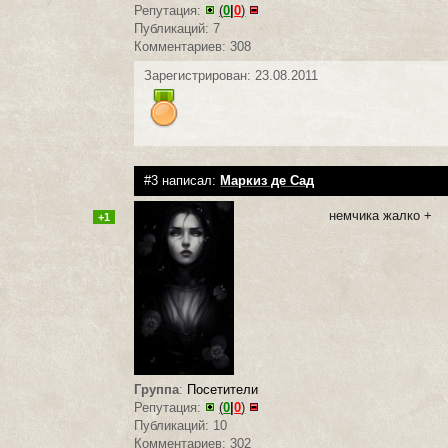
Репутация:
(
0
|
0
)
Публикаций: 7
Комментариев: 308
Зарегистрирован: 23.08.2011
#3 написал:
Маркиз де Сад
немчика жалко +
+1
Группа
:
Посетители
Репутация:
(
0
|
0
)
Публикаций: 10
Комментариев: 302