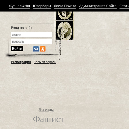
Журнал 4stor
Юзербары
Доска Почета
Администрация Сайта
Стати
Вход на сайт
Регистрация
Забыли пароль
Легенды
Фашист