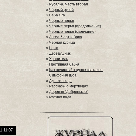
»
Русалка. Часть вторая
»
Чёрный ручей
»
Баба Яга
»
Чёрные перья
»
Чёрные перья (продолжение)
»
Чёрные перья (окончание)
»
Ангел, Черт и Врач
»
Черная курица
»
Ырка
»
Двоедушник
»
Хранитель
»
Противная бабка
»
Как нечистый к вдове сватался
»
Симфония Шоа
»
Ад - это вода
»
Рассказы о мертвецах
»
Деревня "Добренькое"
»
Мутная вода
1 11:07