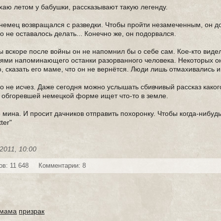
хаю летом у бабушки, рассказывают такую легенду.
немец возвращался с разведки. Чтобы пройти незамеченным, он д
о не оставалось делать... Конечно же, он подорвался.
ы вскоре после войны он не напомнил бы о себе сам. Кое-кто видел
ниями напоминающего останки разорванного человека. Некоторых 
, сказать его маме, что он не вернётся. Люди лишь отмахивались и
о не исчез. Даже сегодня можно услышать сбивчивый рассказ каког
 в обгоревшей немецкой форме ищет что-то в земле.
 мина. И просит дачников отправить похоронку. Чтобы когда-нибуд
ter"
2011, 10:00
в: 11 648
Комментарии: 8
мама
призрак