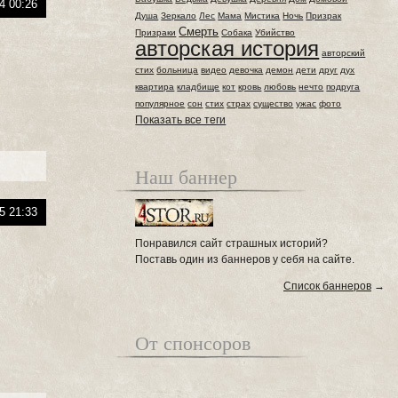
4 00:26
Душа
Зеркало
Лес
Мама
Мистика
Ночь
Призрак
Смерть
Призраки
Собака
Убийство
авторская история
авторский
стих
больница
видео
девочка
демон
дети
друг
дух
квартира
кладбище
кот
кровь
любовь
нечто
подруга
популярное
сон
стих
страх
существо
ужас
фото
Показать все теги
Наш баннер
5 21:33
Понравился сайт страшных историй?
Поставь один из баннеров у себя на сайте.
Список баннеров
→
От спонсоров