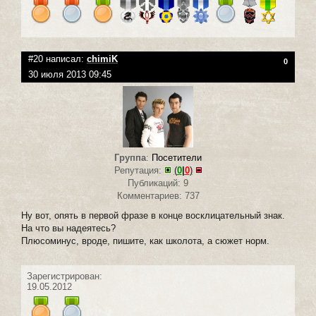
#20 написал:
chimiK
0
30 июля 2013 09:45
Группа
:
Посетители
Репутация:
(
0
|
0
)
Публикаций: 9
Комментариев: 737
Ну вот, опять в первой фразе в конце восклицательный знак.
На что вы надеятесь?
Плюсоминус, вроде, пишите, как школота, а сюжет норм.
Зарегистрирован:
19.05.2012