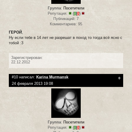
Группа
:
Посетители
Репутация:
(
0
|
0
)
Публикаций: 7
Комментариев: 95
ГЕРОЙ
,
Ну если тебе в 14 лет не разрешат в поход то тогда всё ясно с
тобой :3
Зарегистрирован:
22.12.2012
#10 написал:
Karina Murmansk
0
24 февраля 2013 19:08
Группа
:
Посетители
Репутация:
(
0
|
0
)