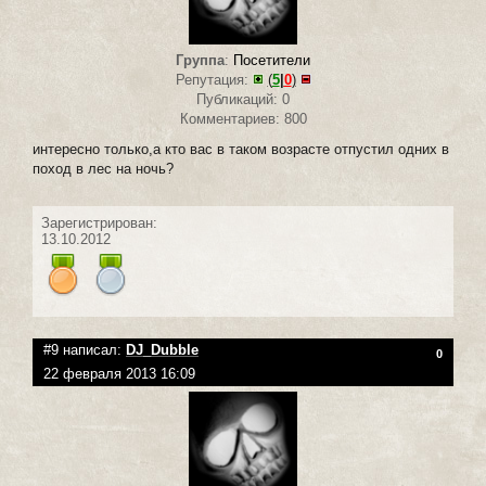
Группа
:
Посетители
Репутация:
(
5
|
0
)
Публикаций: 0
Комментариев: 800
интересно только,а кто вас в таком возрасте отпустил одних в
поход в лес на ночь?
Зарегистрирован:
13.10.2012
#9 написал:
DJ_Dubble
0
22 февраля 2013 16:09