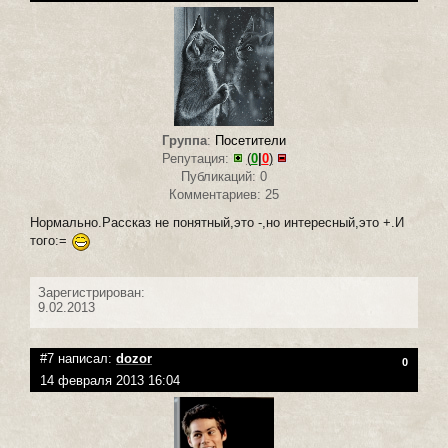
Группа
:
Посетители
Репутация:
(
0
|
0
)
Публикаций: 0
Комментариев: 25
Нормально.Рассказ не понятный,это -,но интересный,это +.И
того:=
Зарегистрирован:
9.02.2013
#7 написал:
dozor
0
14 февраля 2013 16:04