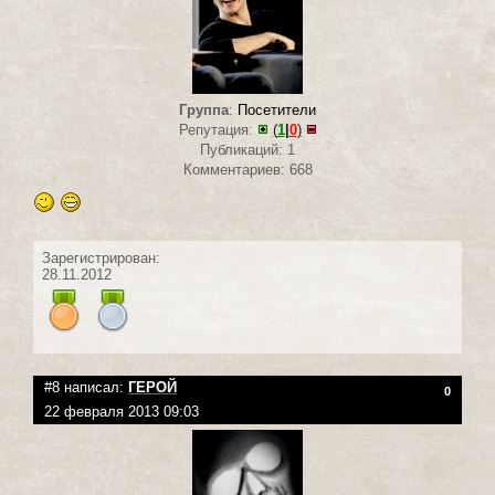
Группа
:
Посетители
Репутация:
(
1
|
0
)
Публикаций: 1
Комментариев: 668
Зарегистрирован:
28.11.2012
#8 написал:
ГЕРОЙ
0
22 февраля 2013 09:03