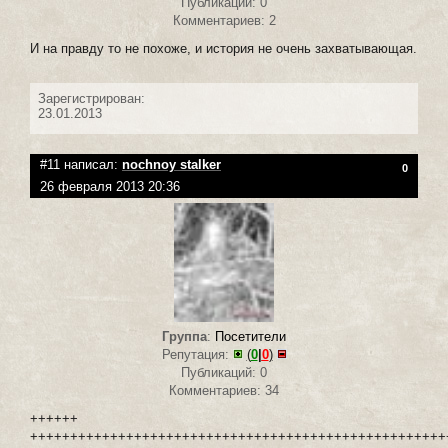
Публикаций: 0
Комментариев: 2
И на правду то не похоже, и история не очень захватывающая.
Зарегистрирован:
23.01.2013
#11 написал:
nochnoy stalker
0
26 февраля 2013 20:36
Группа
:
Посетители
Репутация:
(
0
|
0
)
Публикаций: 0
Комментариев: 34
++++++
++++++++++++++++++++++++++++++++++++++++++++++++++++