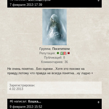
0
7 февраля 2013 17:39
Группа
:
Посетители
Репутация:
(
1
|
0
)
Публикаций: 8
Комментариев: 36
Не очень понятно...Без оценки...Хотя это похоже на
правду,потому что правда не всегда понятна...ну ладно +
Зарегистрирован:
4.02.2013
#6 написал:
Кошка...
0
9 февраля 2013 15:52