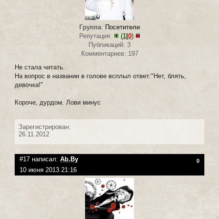
Группа
:
Посетители
Репутация:
(
1
|
0
)
Публикаций: 3
Комментариев: 197
Не стала читать.
На вопрос в названии в голове всплыл ответ:"Нет, блять,
девочка!"
Короче, дурдом. Лови минус
Зарегистрирован:
26.11.2012
#17 написал:
Ab.By
0
10 июня 2013 21:16