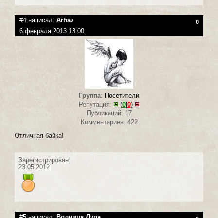
#4 написал:
Arhaz
0
6 февраля 2013 13:00
Группа
:
Посетители
Репутация:
(
0
|
0
)
Публикаций: 17
Комментариев: 422
Отличная байка!
Зарегистрирован:
23.05.2012
#5 написал:
Волчица Лупа