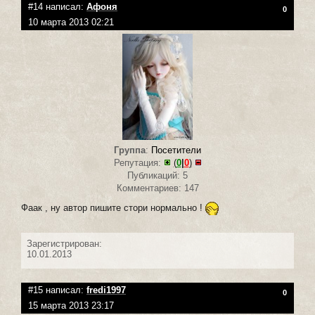
#14 написал:
Афоня
0
10 марта 2013 02:21
Группа
:
Посетители
Репутация:
(
0
|
0
)
Публикаций: 5
Комментариев: 147
Фаак , ну автор пишите стори нормально !
Зарегистрирован:
10.01.2013
#15 написал:
fredi1997
0
15 марта 2013 23:17