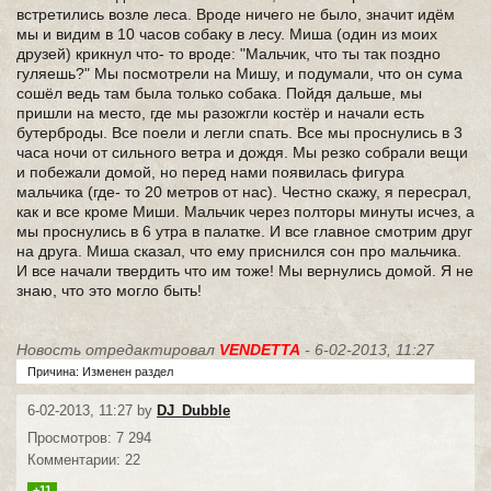
встретились возле леса. Вроде ничего не было, значит идём
мы и видим в 10 часов собаку в лесу. Миша (один из моих
друзей) крикнул что- то вроде: "Мальчик, что ты так поздно
гуляешь?" Мы посмотрели на Мишу, и подумали, что он сума
сошёл ведь там была только собака. Пойдя дальше, мы
пришли на место, где мы разожгли костёр и начали есть
бутерброды. Все поели и легли спать. Все мы проснулись в 3
часа ночи от сильного ветра и дождя. Мы резко собрали вещи
и побежали домой, но перед нами появилась фигура
мальчика (где- то 20 метров от нас). Честно скажу, я пересрал,
как и все кроме Миши. Мальчик через полторы минуты исчез, а
мы проснулись в 6 утра в палатке. И все главное смотрим друг
на друга. Миша сказал, что ему приснился сон про мальчика.
И все начали твердить что им тоже! Мы вернулись домой. Я не
знаю, что это могло быть!
Новость отредактировал
VENDETTA
- 6-02-2013, 11:27
Причина: Изменен раздел
6-02-2013, 11:27 by
DJ_Dubble
Просмотров: 7 294
Комментарии: 22
+11