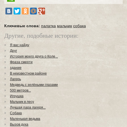
Ключевые слова:
палатка
мальчик
собака
Другие, подобные истории:
Я вас найду
Друг
История моего друга о Коле...
Фраза смерти
здание
В неизвестном районе
Лагерь
Медведь с зелёными глазами
500 метров...
Игрушка
Мальчик в лесу
Лучшая пара лагеря...
Собака
Маленькая ведьма
Вызов духа