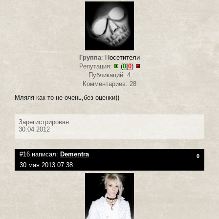
Группа
:
Посетители
Репутация:
(
0
|
0
)
Публикаций: 4
Комментариев: 28
Мляяя как то не очень,без оценки))
Зарегистрирован:
30.04.2012
#16 написал:
Dementra
0
30 мая 2013 07:38