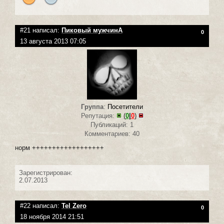
#21 написал:
Пиковый мужчинА
0
13 августа 2013 07:05
Группа
:
Посетители
Репутация:
(
0
|
0
)
Публикаций: 1
Комментариев: 40
норм ++++++++++++++++++
Зарегистрирован:
2.07.2013
#22 написал:
Tel Zero
0
18 ноября 2014 21:51