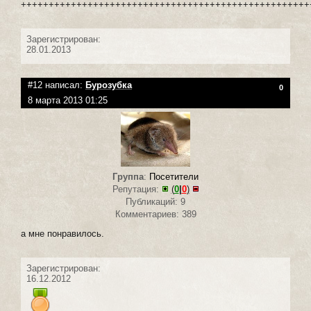
++++++++++++++++++++++++++++++++++++++++++++++++++++
Зарегистрирован:
28.01.2013
#12 написал:
Бурозубка
0
8 марта 2013 01:25
Группа
:
Посетители
Репутация:
(
0
|
0
)
Публикаций: 9
Комментариев: 389
а мне понравилось.
Зарегистрирован:
16.12.2012