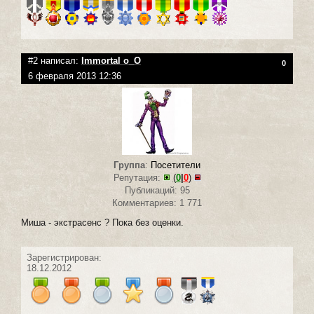
#2 написал:
Immortal o_O
0
6 февраля 2013 12:36
Группа
:
Посетители
Репутация:
(
0
|
0
)
Публикаций: 95
Комментариев: 1 771
Миша - экстрасенс ? Пока без оценки.
Зарегистрирован:
18.12.2012