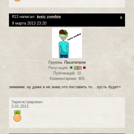
#13 написал:
toxic zombie
0
9 марта 2013 23:20
Группа
:
Посетители
Репутация:
(
0
|
0
)
Публикаций: 10
Комментариев: 401
эммммм..ну даже и не знаю,что поставить то....пусть будет+
Зарегистрирован:
3.01.2013