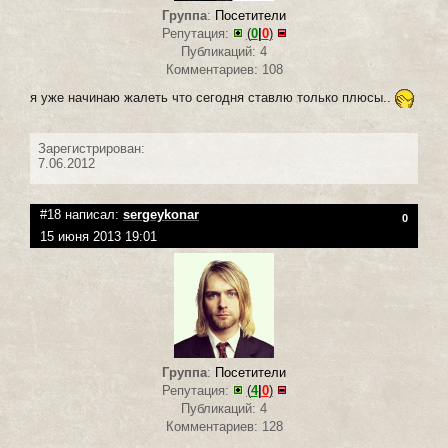
Группа
:
Посетители
Репутация:
(
0
|
0
)
Публикаций: 4
Комментариев: 108
я уже начинаю жалеть что сегодня ставлю только плюсы..
Зарегистрирован:
7.06.2012
#18 написал:
sergeykonar
0
15 июня 2013 19:01
Группа
:
Посетители
Репутация:
(
4
|
0
)
Публикаций: 4
Комментариев: 128