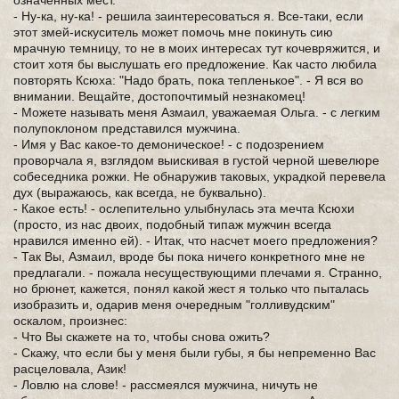
означенных мест.
- Ну-ка, ну-ка! - решила заинтересоваться я. Все-таки, если
этот змей-искуситель может помочь мне покинуть сию
мрачную темницу, то не в моих интересах тут кочевряжится, и
стоит хотя бы выслушать его предложение. Как часто любила
повторять Ксюха: "Надо брать, пока тепленькое". - Я вся во
внимании. Вещайте, достопочтимый незнакомец!
- Можете называть меня Азмаил, уважаемая Ольга. - с легким
полупоклоном представился мужчина.
- Имя у Вас какое-то демоническое! - с подозрением
проворчала я, взглядом выискивая в густой черной шевелюре
собеседника рожки. Не обнаружив таковых, украдкой перевела
дух (выражаюсь, как всегда, не буквально).
- Какое есть! - ослепительно улыбнулась эта мечта Ксюхи
(просто, из нас двоих, подобный типаж мужчин всегда
нравился именно ей). - Итак, что насчет моего предложения?
- Так Вы, Азмаил, вроде бы пока ничего конкретного мне не
предлагали. - пожала несуществующими плечами я. Странно,
но брюнет, кажется, понял какой жест я только что пыталась
изобразить и, одарив меня очередным "голливудским"
оскалом, произнес:
- Что Вы скажете на то, чтобы снова ожить?
- Скажу, что если бы у меня были губы, я бы непременно Вас
расцеловала, Азик!
- Ловлю на слове! - рассмеялся мужчина, ничуть не