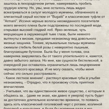
зашлось в лихорадочном ритме, намереваясь пробить
грудную клетку. Но, увы, мне осталось лишь жадно
всматриваться в силуэт молодого мужчины, облаченного в
элегантный серый костюм от "Bugatti" и классические туфли от
"Armani". Иссиня черные волосы неожиданного посетителя
моего вечного плена были подстрижены по последней моде,
открывая высокий гладкий лоб. Ярко-зеленые, чуть
мерцающие в окружающей тьме глаза, были немного
вытянуты к вискам, предавая незнакомцу вид довольного
жизнью хищника. Тонкие, музыкальные пальцы мужчины
сжимали стебель белой розы с невероятно пышным,
благоухающим бутоном. Была бы у меня голова, она
наверняка закружилась бы от такого упоительного и, кажется,
давно забытого запаха. Но мне, как сущности бестелесной, в
очередной раз оставалось ограничиться лишь лицезрением
черноволосого красавца. И не могу сказать, чтобы меня
сейчас это сильно расстраивало...
- Какое лестное мнение! - растянул красивые губы в улыбке
незнакомец. - Отрадно, что я произвожу столь приятное
впечатление.
- Учитывая, что вы единственное живое существо, с которым я
общаюсь за... (даже не знаю, как давно я умерла) пусть будет
за достаточно длительное количество времени, то появись
здесь хоть классический гоголевский черт с рогами, козлиной
бородкой и копытцами, я была бы искренне рада и его