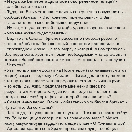
- И куда же Вы перетащили мое подстреленное тельце? -
полюбопытствовала я.
- Туда, где Вы имеете шанс начать совершенно новую жизнь! -
сообщил Азмаил. - Это, конечно, при условии, что Вы
выполните одно мое небольшое поручение.
- Ну вот, это уже деловой подход! - удовлетворенно заявила я.
- Что мне нужно будет сделать?
- Видите ли, Ольга, - брюнет рассеянно помахал розой, от
чего с той облетел белоснежный лепесток и растворился в
непроглядном мраке, - в том мире, в который я намереваюсь
Вас перенести, хранится некий необходимый мне артефакт, и
только с Вашей помощью я имею возможность его заполучить.
- Чего так?
- Увы, но для меня доступ на Портитерру (так называется этот
мирок) закрыт, - вздохнул Азмаил. - Вы же достанете для меня
этот артефакт, после чего передадите его мне лично в руки.
- То есть, Вы, Азик, предлагаете мне некий квест, по
результатам которого каждый из нас получает то, чего так
жаждет: вы - свой артефакт, я - второй шанс на жизнь?
- Совершенно верно, Ольга! - обаятельно улыбнулся брюнет. -
Ну так что, Вы согласны?
- Так-то да, - неуверенно протянула я. - Только вот как я найду
эту Вашу вещицу в совершенно незнакомом мире? Может,
карту какую-нибудь выдадите, а еще лучше - GPS-навигатор?
- Артефакт храниться в Храме пропавших душ, - сообщил