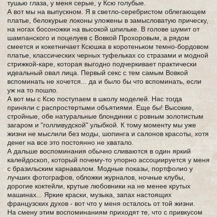
тушью глаза, у меня серые, у Ксю голубые.
А вот мы на выпускном. Я в светло-серебристом облегающем
платье, белокурые локоны уложены в замысловатую прическу,
на ногах босоножки на высокой шпильке. В голове шумит от
шампанского и поцелуев с Вовкой Прохоровым, а рядом
смеется и кокетничает Ксюшка в коротеньком темно-бордовом
платье, классических черных туфельках со стразами и модной
стрижкой-каре, которая выгодно подчеркивает практически
идеальный овал лица. Первый секс с тем самым Вовкой
вспоминать не хочется... да и было бы что вспоминать, если
уж на то пошло.
А вот мы с Ксю поступаем в школу моделей. Нас тогда
приняли с распростертыми объятиями. Еще бы! Высокие,
стройные, обе натуральные блондинки с ровным золотистым
загаром и "голливудской" улыбкой. К тому моменту мы уже
жизни не мыслили без моды, шопинга и салонов красоты, хотя
денег на все это постоянно не хватало.
А дальше воспоминания обычно сливаются в один яркий
калейдоскоп, который почему-то упорно ассоциируется у меня
с бразильским карнавалом. Модные показы, портфолио у
лучших фотографов, обложки журналов, ночные клубы,
дорогие коктейли, крутые любовники на не менее крутых
машинах... Яркие краски, музыка, запах настоящих
французских духов - вот что у меня осталось от той жизни.
На смену этим воспоминаниям приходят те, что с привкусом