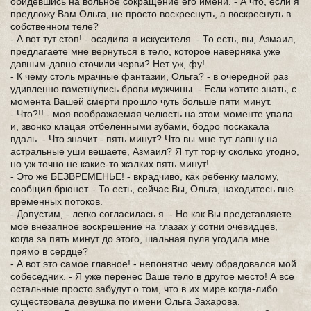
обидевшись на вольное сокращение его имени. - А что, если я
предложу Вам Ольга, не просто воскреснуть, а воскреснуть в
собственном теле?
- А вот тут стоп! - осадила я искусителя. - То есть, вы, Азмаил,
предлагаете мне вернуться в тело, которое наверняка уже
давным-давно сточили черви? Нет уж, фу!
- К чему столь мрачные фантазии, Ольга? - в очередной раз
удивленно взметнулись брови мужчины. - Если хотите знать, с
момента Вашей смерти прошло чуть больше пяти минут.
- Что?!! - моя воображаемая челюсть на этом моменте упала
и, звонко клацая отбеленными зубами, бодро поскакала
вдаль. - Что значит - пять минут? Что вы мне тут лапшу на
астральные уши вешаете, Азмаил? Я тут торчу сколько угодно,
но уж точно не какие-то жалких пять минут!
- Это же БЕЗВРЕМЕНЬЕ! - вкрадчиво, как ребенку малому,
сообщил брюнет. - То есть, сейчас Вы, Ольга, находитесь вне
временных потоков.
- Допустим, - легко согласилась я. - Но как Вы представляете
мое внезапное воскрешение на глазах у сотни очевидцев,
когда за пять минут до этого, шальная пуля угодила мне
прямо в сердце?
- А вот это самое главное! - непонятно чему обрадовался мой
собеседник. - Я уже перенес Ваше тело в другое место! А все
остальные просто забудут о том, что в их мире когда-либо
существовала девушка по имени Ольга Захарова.