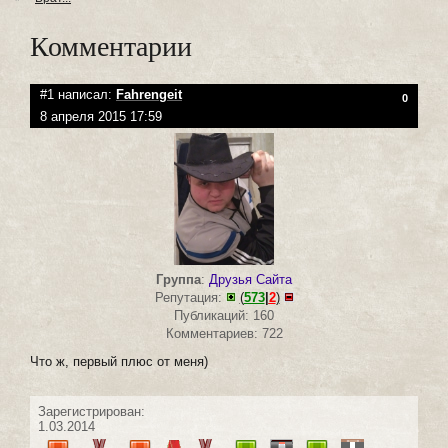
Комментарии
#1 написал:
Fahrengeit
0
8 апреля 2015 17:59
Группа
:
Друзья Сайта
Репутация:
(
573
|
2
)
Публикаций: 160
Комментариев: 722
Что ж, первый плюс от меня)
Зарегистрирован:
1.03.2014