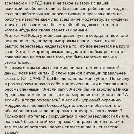
вселенском НИГДЕ еще и не такое вытворит с вашей
психикой, особенно, если вы бывшая востребованная модель
со сногсшибательными перспективами и приглашением на
работу к известнейшему во всем мире модельеру, вынуждены
торчать в безвременье без малейшей надежды на то, что
когда-нибудь все снова станет как раньше.
Ага, как же! Когда у тебя свинцовая пуля в сердце, а твое тело
похоронено под полутораметровым слоем земли, очень
быстро перестаешь надеяться на то, что все вернется на круги
своя. Хотя, к смерти привыкаешь достаточно быстро, но это
совершенно не отменяет того, что быть мертвым весьма
утомительно.
А самым ярким моим воспоминанием остается тот самый
день... Хотя нет, не так! В сложившейся ситуации правильнее
сказать ТОТ САМЫЙ ДЕНЬ - день, когда меня убили. Поначалу
я раз за разом терзала себя многочисленными и совершенно
бессмысленными: "А если бы?". А если бы не заболела Нинка
Арсеньева, и меня не позвали на мероприятие вместо нее? А
если бы я тогда отказалась? А если бы угрюмый охранник-
мордоворот проявил больше бдительности и обыскал того
обдолбанного мажора на предмет огнестрельного оружия?
Только вот что теперь сокрушаться о несправедливости бытия,
если мой бесплотный дух, призрак, астральное тело или что
там от меня осталось, парит неизвестно где и неизвестно
зачем?