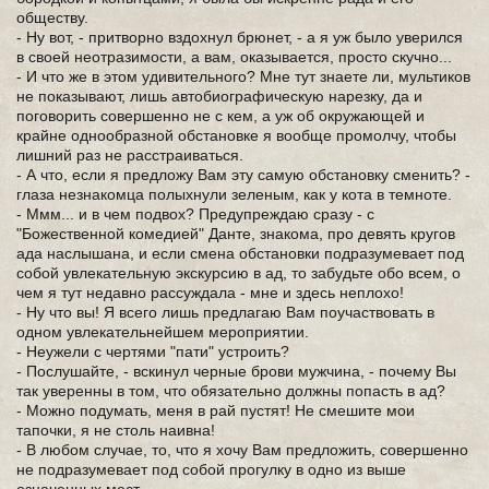
обществу.
- Ну вот, - притворно вздохнул брюнет, - а я уж было уверился
в своей неотразимости, а вам, оказывается, просто скучно...
- И что же в этом удивительного? Мне тут знаете ли, мультиков
не показывают, лишь автобиографическую нарезку, да и
поговорить совершенно не с кем, а уж об окружающей и
крайне однообразной обстановке я вообще промолчу, чтобы
лишний раз не расстраиваться.
- А что, если я предложу Вам эту самую обстановку сменить? -
глаза незнакомца полыхнули зеленым, как у кота в темноте.
- Ммм... и в чем подвох? Предупреждаю сразу - с
"Божественной комедией" Данте, знакома, про девять кругов
ада наслышана, и если смена обстановки подразумевает под
собой увлекательную экскурсию в ад, то забудьте обо всем, о
чем я тут недавно рассуждала - мне и здесь неплохо!
- Ну что вы! Я всего лишь предлагаю Вам поучаствовать в
одном увлекательнейшем мероприятии.
- Неужели с чертями "пати" устроить?
- Послушайте, - вскинул черные брови мужчина, - почему Вы
так уверенны в том, что обязательно должны попасть в ад?
- Можно подумать, меня в рай пустят! Не смешите мои
тапочки, я не столь наивна!
- В любом случае, то, что я хочу Вам предложить, совершенно
не подразумевает под собой прогулку в одно из выше