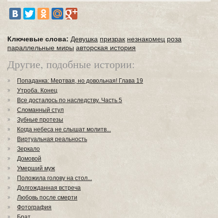
Ключевые слова:
Девушка
призрак
незнакомец
роза
параллельные миры
авторская история
Другие, подобные истории:
Попаданка: Мертвая, но довольная! Глава 19
Утроба. Конец
Все досталось по наследству. Часть 5
Сломанный стул
Зубные протезы
Когда небеса не слышат молитв...
Виртуальная реальность
Зеркало
Домовой
Умерший муж
Положила голову на стол...
Долгожданная встреча
Любовь после смерти
Фотография
Брат...