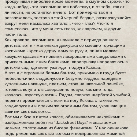
прокручивая наиболее яркие моменты, в смутном страхе, что
когда-нибудь эти воспоминания поблекнут, и от тебя, как от
личности, не останется ничего. Вот примерно так я и
развлекалась, застряв в этой черной бездне, разверзнувшейся
вокруг меня насколько хватало... чего - глаз? Что-то я
сомневаюсь, что у меня есть глаза, как впрочем, и другие
части тела.
Как правило, вспоминать я начинала с периода раннего
детства: вот я - маленькая девчушка со смешно торчащими
косичками - крепко держу маму за руку и, пиная мелкие
камушки красивыми новыми лакированными сандаликами с
приклеенными к ним бантиками, вприпрыжку направляюсь в
детский сад, где меня уже ждет подруга Ксюша.
А вот, я с огромным белым бантом, прижимаю к груди букет
небесно-синих гладиолусов и безумно гордясь нарядным,
купленным накануне, платьем, стою на школьной линейке,
готовясь вступить в совершенно новую, как мне тогда
казалось, взрослую жизнь. Рядом, сверкая щербатой улыбкой,
нервно переминается с ноги на ногу Ксюша с такими же
гладиолусами и с таким же огромным бантом, украшающим
завитки светлых волос.
Вот мы с Ксю в пятом классе, обмениваемся наклейками с
изображением ребят из "Backstreet Boys" и хвастаемся
новыми, сплетеными из бисера фенечками. У нас одинаково
подстриженные светлые волосы и подкрашенные маминой