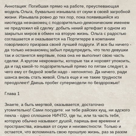
Аннотация: Погибшая прямо на работе, преуспевающая
модель Ольга, буквально изнывала от скуки в своей загробной
жизни. Изнывала ровно до тех пор, пока появившейся из
ниоткуда незнакомец с подозрительно-демоническим именем
не предложил ей сделку: добыть некий артефакт в одном из
закрытых миров в обмен на вторую жизнь. Ольга с радостью
соглашается и оказывается на Портитерре в компании
говорливого призрака своей лучшей подруги. И все бы ничего -
да только незнакомец забыл предупредить, что тело девушки
так и останется мертвым, пока она не выполнит свою часть
сделки. А кругом некроманты, которые так и норовят упокоить,
да и гад какой-то подозрительный прямо по пятам следует, а
чего ему от бедной зомби надо - непонятно. Да ничего, ради
шанса вновь стать живой, Ольга еще и не такие трудности
преодолеет! Даешь пробег супермодели по бездорожью!
Глава 1
Знаете, а быть мертвой, оказывается, достаточно
утомительно! Сами посудите: ни тебе райских кущ, ни адского
пекла - одно сплошное НИЧТО, где ты, или та часть тебя,
которую обычно называют душой, паришь вне времени и
пространства, изнывая от скуки и неизвестности. Только и
остается, что вспоминать свою прошлую жизнь, раз за разом