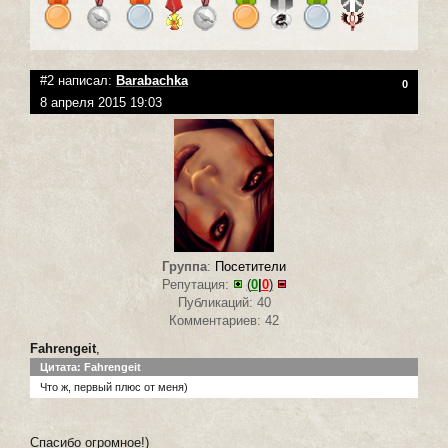
#2 написал:
Barabachka
0
8 апреля 2015 19:03
Группа
:
Посетители
Репутация:
(
0
|
0
)
Публикаций: 40
Комментариев: 42
Fahrengeit
,
Цитата: Fahrengeit
Что ж, первый плюс от меня)
Спасибо огромное!)