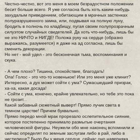
Честно-честно, вот это меня в моем безрадостном положении
бесит больше всего. Я уже согласна быть хоть каким-нибудь
захудалым приведением, обитающим в мрачных застенках
полуразрушенного замка, или, подвывая на полную луну,
бродить в полночь по кладбищу, пугая своим полупрозрачным
силуэтом случайных свидетелей. Да хоть что-нибудь, лишь бы
не это НИЧТО и НИГДЕ! Положа руку на сердце (образно
выражаясь, разумеется) я даже на ад согласна, лишь бы
сменить декорации.
Но нет - мой удел - это бесконечная тьма, воспоминания и
скука.
- А чем плохо? Тишина, спокойствие, благодать!
Опа! Голос - это что-то новенькое! Или это меня уже клинит?
Интересно, а дух может сойти с ума? Сумасшедший призрак,
ха-ха, какая досада!
- Сойти с ума, конечно, крайне увлекательно, но тебе это пока
не грозит...
Какой забавный сюжетный выверт! Прямо лучик света в
темном царстве! Причем буквально.
Прямо передо мной мрак прорезало ослепительное сияние,
которое постепенно принимало размытые очертания
человеческой фигуры. Неужели обо мне наконец вспомнили и
сейчас определят по земным заслугам либо в рай, либо в
чистилище? Было бы у меня сердце, сейчас оно наверняка