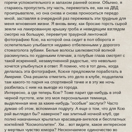
горечи успокоительного и запахом ранней осени. Обычно, я
стараюсь пропустить эту часть, перемотать ее, как на ДВД
проигрывателе, но она снова и снова проноситься передо
мной, заставляя в очередной раз переживать эти трудные для
меня мгновения жизни. Я вновь вижу, как бросаю горсть сырой
земли на лакированную крышку гроба и невидящим взглядом
смотрю на большую, перевитую траурной ленточкой
фотографию Ксю, на которой она сидит в пол оборота и
ослепительно улыбается недавно отбеленными у дорогого
стоматолога зубами. Белые волосы шелковистой волной
раскинулись по худеньким плечам, а голубые глаза смотрят с
такой искренней, незамутненной радостью, что невольно
хочется улыбнуться в ответ. Я помню, что в тот день, когда
делалась эта фотография, Ксюхе предложили поработать в
Америке. Она решила отметить это дело в клубе, подцепила
там какого-то парня на спортивной тачке и в эту же ночь
разбилась с ним на выезде из города.
Интересно, а где теперь Ксю? Тоже парит где-нибудь в этой
черной пустоте, или это моя персональная темница,
выделенная мне за какие-нибудь "особые" заслуги? Часто
думаю об этом, вспоминая подругу. А еще о том, что для Ксю
рай выглядел бы? наверное? как элитный ночной клуб, где
полно накачанных крылатых красавцев-ангелов и бесплатных
коктейлей "Космополитен". Хм... вот видите, какое интересное
у мертвых чувство юмора? Нескончаемое одиночество во