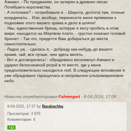
Азмаил. - По преданиям, он затерян в древних лесах
Погибшего королевства.
- А поточнее? - потребовала я. - Широта, долгота там, точные
координаты... Или, вообще, перенесите меня прямиком к
подножию этого вашего храма и дело в шляпе!
- Увы, единственная брешь, которую я могу пробить в этом
мире, находится на Мертвом плато, - грустно покачал головой
брюнет. - Так что, придется Вам добираться до места
самостоятельно.
- Ладно уж, - сдалась я, - добреду как-нибудь до вашего
храма, чай, все лучше, чем здесь висеть.
- Вот и договорились! - обрадовано воскликнул Азмаил и
ударил белоснежной розой в то место, где у меня
предположительно находился лоб. В следующее мгновение я
уже обрадовано таращилась в непривычно-ультрамариновое
небо.
Новость отредактировал
Fahrengeit
- 8-04-2015, 17:08
8-04-2015, 17:57 by
Barabachka
Просмотров: 3 875
Комментарии: 6
+12