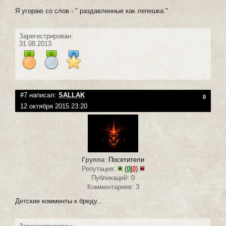
Я угораю со слов - " раздавленные как лепешка."
Зарегистрирован:
31.08.2013
#7 написал:
SALLAK
0
12 октября 2015 23:20
Группа
:
Посетители
Репутация:
(
0
|
0
)
Публикаций: 0
Комментариев: 3
Детские комменты к бреду...