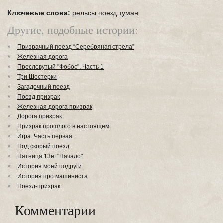
Ключевые слова:
рельсы
поезд
туман
Другие, подобные истории:
Призрачный поезд “Серебряная стрела”
Железная дорога
Пресловутый "Фобос". Часть 1
Три Шестерки
Загадочный поезд
Поезд призрак
Железная дорога призрак
Дорога призрак
Призрак прошлого в настоящем
Игра. Часть первая
Под скорый поезд
Пятница 13е. "Начало"
История моей подруги
История про машиниста
Поезд-призрак
Комментарии