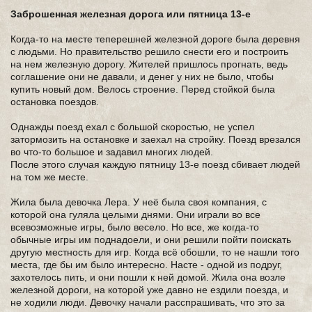
Заброшенная железная дорога или пятница 13-е
Когда-то на месте теперешней железной дороге была деревня
с людьми. Но правительство решило снести его и построить
на нем железную дорогу. Жителей пришлось прогнать, ведь
соглашение они не давали, и денег у них не было, чтобы
купить новый дом. Велось строение. Перед стойкой была
остановка поездов.
Однажды поезд ехал с большой скоростью, не успел
затормозить на остановке и заехал на стройку. Поезд врезался
во что-то большое и задавил многих людей.
После этого случая каждую пятницу 13-е поезд сбивает людей
на том же месте.
Жила была девочка Лера. У неё была своя компания, с
которой она гуляла целыми днями. Они играли во все
всевозможные игры, было весело. Но все, же когда-то
обычные игры им поднадоели, и они решили пойти поискать
другую местность для игр. Когда всё обошли, то не нашли того
места, где бы им было интересно. Насте - одной из подруг,
захотелось пить, и они пошли к ней домой. Жила она возле
железной дороги, на которой уже давно не ездили поезда, и
не ходили люди. Девочку начали расспрашивать, что это за