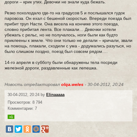
дороги – крик утих. Девочки не знали куда бежать.
Резко похолодало где-то на градусов 5 и послышался гудок
паровоза. Он ехал с бешеной скоростью. Впереди поезда был
прибит труп Насти. Она висела на кончике этого поезда,
словно прибитая лента. Все плакали… Девочки хотели
убежать с рельс, но не получалось, ноги были как будто
приклеены к земле. Что они только не делали – кричали, звали
на помощь, плакали, сходили с ума - додумались разуться, но
было слишком поздно, поезд был совсем рядом….
14-го апреля в субботу были обнаружены тела посреди
железной дороги, раздавленные как лепешка.
Новость отредактировал
olqa.weles
- 30-04-2012, 20:24
30-04-2012, 20:24 by
Elinaaaaa
Просмотров: 8 794
Комментарии: 7
+1