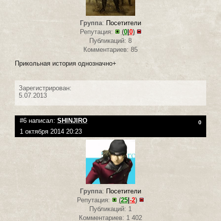
Группа
:
Посетители
Репутация:
(
0
|
0
)
Публикаций: 8
Комментариев: 85
Прикольная история однозначно+
Зарегистрирован:
5.07.2013
#6 написал:
SHINJIRO
0
1 октября 2014 20:23
Группа
:
Посетители
Репутация:
(
25
|
-2
)
Публикаций: 1
Комментариев: 1 402