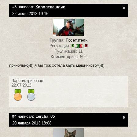
#3 написал:
Королева ночи
0
22 июля 2012 19:16
Группа
:
Посетители
Репутация:
(
0
|
0
)
Публикаций: 11
Комментариев: 592
прикольно)))) я бы тож хотела быть машинистом))))
Зарегистрирован:
22.07.2012
#4 написал:
Lercha_05
0
20 января 2013 18:08