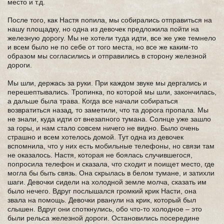
место и т.д.
После того, как Настя попила, мы собирались отправиться на
нашу площадку, но одна из девочек предложила пойти на
железную дорогу. Мы не хотели туда идти, все же уже темнело
и всем было не по себе от того места, но все же каким-то
образом мы согласились и отправились в сторону железной
дороги.
Мы шли, держась за руки. При каждом звуке мы дергались и
перешептывались. Тропинка, по которой мы шли, закончилась,
а дальше была трава. Когда все начали собираться
возвратиться назад, то заметили, что та дорога пропала. Мы
не знали, куда идти от внезапного тумана. Солнце уже зашло
за горы, и нам стало совсем ничего не видно. Было очень
страшно и всем хотелось домой. Тут одна из девочек
вспомнила, что у них есть мобильные телефоны, но связи там
не оказалось. Настя, которая не боялась случившегося,
попросила телефон и сказала, что сходит и поищет место, где
могла бы быть связь. Она скрылась в белом тумане, и затихли
шаги. Девочки сидели на холодной земле молча, сказать им
было нечего. Вдруг послышался громкий крик Насти, она
звала на помощь. Девочки рванули на крик, который был
слышен. Вдруг они споткнулись, обо что-то холодное – это
были рельса железной дороги. Остановились посередине