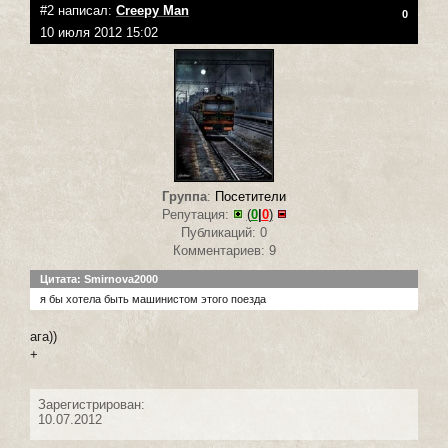
#2 написал:
Creepy Man
0
10 июля 2012 15:02
Группа
:
Посетители
Репутация:
(
0
|
0
)
Публикаций: 0
Комментариев: 9
Цитата: Smirnova2000
я бы хотела быть машинистом этого поезда
ага))
+
Зарегистрирован:
10.07.2012