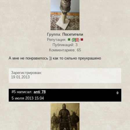
Группа
:
Посетители
Репутация:
(
0
|
0
)
Публикаций: 3
Комментариев: 65
А мне не понравилось )) как то сильно преукрашено
Зарегистрирован:
19.01.2013
#5 написал:
anti 78
0
5 июля 2013 15:04