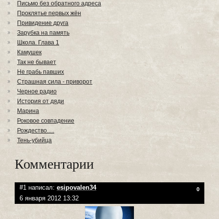
Письмо без обратного адреса
Проклятье первых жён
Привидение друга
Зарубка на память
Школа. Глава 1
Камушек
Так не бывает
Не грабь павших
Страшная сила - приворот
Черное радио
История от дяди
Марина
Роковое совпадение
Рождество.....
Тень-убийца
Комментарии
#1 написал:
esipovalen34
0
6 января 2012 13:32