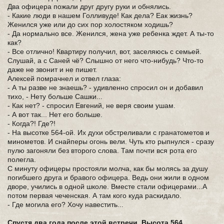
Два офицера пожали друг другу руки и обнялись.
- Какие люди в нашем Голливуде! Как дела? Еак жизнь?
Женился уже или до сих пор холостяком ходишь?
- Да нормально все. Женился, жена уже ребенка ждет. А ты-то
как?
- Все отлично! Квартиру получил, вот, заселяюсь с семьей.
Слушай, а с Саней чё? Слышно от него что-нибудь? Что-то
даже не звонит и не пишет.
Алексей помрачнел и отвел глаза:
- А ты разве не знаешь? - удивленно спросил он и добавил
тихо, - Нету больше Сашки...
- Как нет? - спросил Евгений, не веря своим ушам.
- А вот так... Нет его больше.
- Когда?! Где?!
- На высотке 564-ой. Их духи обстреливали с гранатометов и
минометов. И снайперы огонь вели. Чуть кто рыпнулся - сразу
пулю загоняли без второго слова. Там почти вся рота его
полегла.
С минуту офицеры простояли молча, как бы молясь за душу
погибшего друга и бравого офицера. Ведь они жили в одном
дворе, учились в одной школе. Вместе стали офицерами...А
потом первая чеченская. А там кого куда раскидало.
- Где могила его? Хочу навестить...
Спустя два года после этой встречи. Высота 564.