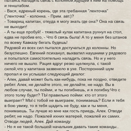
пытаясь наладить связь с колонной,идущей к ним на помощь
и генштабом.
- Вася, едреный корень, где эта гребанная "ленточка"
("ленточка" - колонна. - Прим. авт.)?
- Товарищ капитан, откуда я могу знать где она? Она на связь
не выходит!
- А ты еще пробуй! - тяжелый кулак капитана рухнул на стол,
едва не пробив его, - Что б связь была! А то у меня без штанов
по всему Кавказу бегать будешь!
Рядовой из всех сил пытался достучаться до колонны. Но
безуспешно. Евгений психанул, выхватил наушники у рядового
и попытался самостоятельно наладить связь. Но и у него
ничего не вышло. Рация вдруг резко щелкнула, с такой
силой,что у капитана зазвенело в ухе. Посторонний шум
пропал и он услышал следующий диалог:
- Алек, давай может быть как-нибудь, пока не поздно, отведите
ребят. Алек, не делайте этого, не делайте, не надо. Вы в
любом случае, ты пойми, и ты погибнешь, и я погибну.Что с
этого толку будет? ТЫ правильно пойми: кто от этого
выиграет? МЫ с тобой не выиграем, понимаешь? Если я тебя
в бою увижу, то я тебя щадить не буду, как и ты меня,
понимаешь. Ты лучше ко мне как гость приедь, Алек. Отводи
ребят, не надо. Пожалей ихних матерей, пожалей их самих.
Отводи людей, Алек. Дай команду.
- Но я не такой большой начальник давать такие команды..