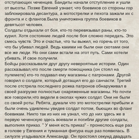
отступающих чеченцев. Бандиты начали отступление и ушли
от высоты. Позже Евгений узнает, что боевиков со стороны гор
заблокировала десантура, а мотострелки и пехота зажали их с
фронта и с флангов.Была уничтожена группа боевиков в
девятьсот человек.
Солдаты отдыхали от боя, кто-то перевязывал раны, кто-то
курил. Хотя состояние людей после боя сложно передать. Это
смесь чувств. Это и счастье, что ты выжил, но горечь от того,
что бы убивал людей. Ведь какими не были они скотами они
все же люди. Но они сами встали на этот путь. Сами хотели
убивать. И свое получили.
Бойцы рассказывали друг другу невероятные истории. Один
рассказывал,что после смерти помощника (он стоял на
пулемете) кто-то подавал ему магазины с патронами. Другой
говорил о солдате, который дотащил его до санчасти. Третий
после отстрела последнего рожка патронов обнаруживал в
своей разгрузке полностью снаряженные магазины. Но почти
все говорили,что видели в окопах чужих солдат. Они не были
со своей роты. Ребята, думали что это мотострелки прибыли и
были очень удивлены увидев солдат потом, бьющих во фланг
боевикам. Никто так из них не узнал, что до них здесь же в
первую чеченскую здесь воевали и погибли другие солдаты,
выполняя приказ. " У меня есть приказ" - пронеслось еще раз
в голове у Евгения и туманная фигура еще раз появилась. В
силуэте угадывался Александр. Он простоял секунд двадцать