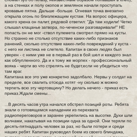
а на стенках и полу окопов и землянок начали проступать
кровавые пятна. Дальше -больше. Огневая точка внезапно
открыла огонь по близлежащим кустам. На вопрос офицера,
какого хрена он палит, рядовой ответил: "Да там ходили! Четко
слышал клацанье затвора, по-чеченски разговаривали!" НЕ
попасть он не мог -ствол пулемета смотрел прямо на кусты.
Но странно не столько отсутствие каких-либо признаков
ранений, сколько отсутствие каких-либо повреждений у куста -
с него ни листика не слетело. Капитан в своих людях был
уверен - с ними уже не в первый раз в бой шел и каждого знал
как облупленного. Да и к тому же морпех - профессиональный
вояка - черти во что стрелять не будет,если не убедиться что
там враг.
Капитана все это уже конкретно задолбало. Нервы у солдат на
пределе, все свалить отсюда хотят -ну сколько ж можно
терпеть всю эту чертовщину? Но делать нечего - приказ есть
приказ.Ждали смены...
...В десять часов утра начался обстрел позиций роты. Ребята
знали о готовящемся нападении из перехвата
радиопереговоров и заранее укрепились на высотке. Духи шли
волнами, накатывая на позиции одна за одной. Они теряли по
десять-пятнадцать человек за раз, но были потери и среди
наших ребят. Капитан руководил боем из своего блиндажа,