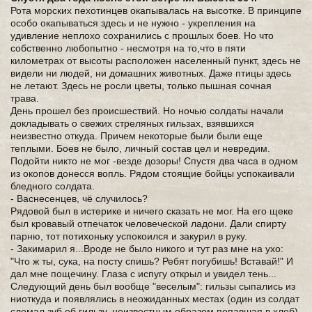
Рота морских пехотинцев окапывалась на высотке. В принципе
особо окапываться здесь и не нужно - укрепления на
удивление неплохо сохранились с прошлых боев. Но что
собственно любопытно - несмотря на то,что в пяти
километрах от высоты расположен населенный пункт, здесь не
видели ни людей, ни домашних животных. Даже птицы здесь
не летают. Здесь не росли цветы, только пышная сочная
трава.
День прошел без происшествий. Но ночью солдаты начали
докладывать о свежих стреляных гильзах, взявшихся
неизвестно откуда. Причем некоторые были были еще
теплыми. Боев не было, личный состав цел и невредим.
Подойти никто не мог -везде дозоры! Спустя два часа в одном
из окопов донесся вопль. Рядом стоящие бойцы успокаивали
бледного солдата.
- Васнесенцев, чё случилось?
Рядовой был в истерике и ничего сказать не мог. На его щеке
был кровавый отпечаток человеческой ладони. Дали спирту
парню, тот потихоньку успокоился и закурил в руку.
- Закимарил я...Вроде не было никого и тут раз мне на ухо:
"Что ж ты, сука, на посту спишь? Ребят погубишь! Вставай!" И
дал мне пощечину. Глаза с испугу открыл и увидел тень...
Следующий день был вообще "веселым": гильзы сыпались из
ниоткуда и появлялись в неожиданных местах (один из солдат
сломал зуб об гильзу, неизвестным образом попавшая в хлеб),