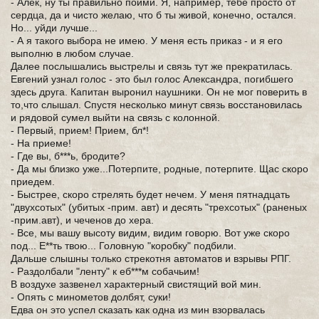
- Алек, ну ты правильно пойми. Я, например, тебе просто от
сердца, да и чисто желаю, что б ты живой, конечно, остался.
Но... уйди лучше...
- А я такого выбора не имею. У меня есть приказ - и я его
выполню в любом случае.
Далее послышались выстрелы и связь тут же прекратилась.
Евгений узнал голос - это был голос Александра, погибшего
здесь друга. Капитан выронил наушники. Он не мог поверить в
то,что слышал. Спустя несколько минут связь восстановилась
и рядовой сумел выйти на связь с колонной.
- Первый, прием! Прием, бл*!
- На приеме!
- Где вы, б***ь, бродите?
- Да мы близко уже...Потерпите, родные, потерпите. Щас скоро
приедем.
- Быстрее, скоро стрелять будет нечем. У меня пятнадцать
"двухсотых" (убитых -прим. авт) и десять "трехсотых" (раненых
-прим.авт), и чеченов до хера.
- Все, мы вашу высоту видим, видим говорю. Вот уже скоро
под... Е**ть твою... Головную "коробку" подбили.
Дальше слышны только стрекотня автоматов и взрывы РПГ.
- Раздолбали "ленту" к еб***м собачьим!
В воздухе зазвенел характерный свистящий вой мин.
- Опять с минометов долбят, суки!
Едва он это успел сказать как одна из мин взорвалась