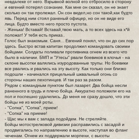
невдалеке от него. Взрывной волной его отбросило в сторону
и евгений потерял сознание. Как мне он сказал, он не знает
сколько он так пролежал. Он сон видел,но сон такой,как будто
явь. Перед ним стоял раненый офицер, но он не виде его
лица. Будто вместо него просто пустота.
- Женька! Вставай! Вставай,твою мать, а то всех здесь на х*й
положат! У тебя есть приказ..
Голос был знакомым. Саня... Евгений понял, что он до сих пор
здесь. Быстро встав капитан продолжил командовать своими
бойцами. Солдаты поливали противника огнем из всего что
было в наличии. БМП и "Утесы" рвали боевиков в клочья - на
склоне высотки валялись изуродованные трупы. Но боевики
все рвались и рвались на эту высоту. Как только они близко
подошли - начинался прицельный шквальный огонь со
стороны наших пехотинцев. И так раз за разом.
Рядом с командным пунктом был лазарет. Два бойца несли
раненного в грудь и плечо бойца. Аккуратно положили его на
пол и поспешно удалились. До меня не сразу дошло, что эти
бойцы не из моей роты.
- "Сопка", "Сопка", прием!
- "Сопка" на приеме!
- Щас мы к вам с запада подойдем. Не стреляйте.
Бойцы мотострелковой дивизии расправились с засадой и
продвигались по направлению в высоте, наступая во фланг
чеченам. Огнем их поддержали морпехи, с высоты