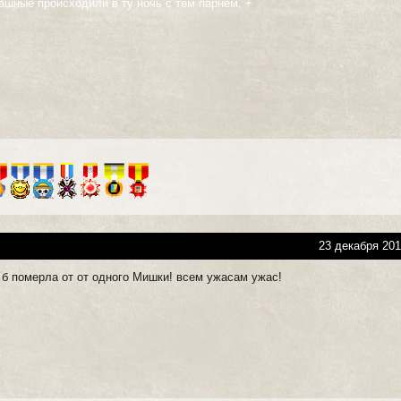
ашные происходили в ту ночь с тем парнем. +
23 декабря 201
 б померла от от одного Мишки! всем ужасам ужас!