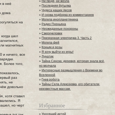
»
Ни гводя, ни жезла
и в неё
»
Последняя бутылка
»
Чудеса наших лесов
о дома
»
И снова подборка из комментариев
»
Могила инопланетянина
прогуляться на
»
Радио Пхеньяна
»
Неожиданные похороны
»
Сверхчеловек
, когда шел
»
Призрачная электричка 3. Часть 2
магнитился,
»
Могила фей
 или магнитных
»
Коньяк и розы
»
Я хочу выйти из игры!
 и ничего, все
»
Лунатик
 зарядке.
»
Тайна Синска: деревня, которая знала всё,
я. Более того,
но молчала
»
Интересные размышления о Времени во
 показалось,
Вселенной
первый раз
»
Гнев робота
нять, не
»
Тайны Села Алексеевка, его обитатели,
ричём довольно
неизвестные массам.
бя, хотя ставил
ывалились. Я
Избранное
нашел, но черт
»
Уносящий детей
еревья тут так