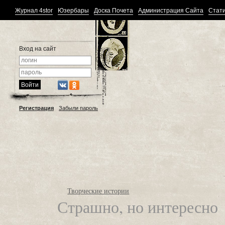
Журнал 4stor
Юзербары
Доска Почета
Администрация Сайта
Стати
Вход на сайт
Регистрация
Забыли пароль
Творческие истории
Страшно, но интересно