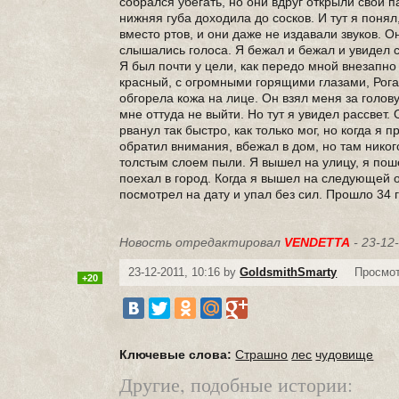
собрался убегать, но они вдруг открыли свои п
нижняя губа доходила до сосков. И тут я понял
вместо ртов, и они даже не издавали звуков. О
слышались голоса. Я бежал и бежал и увидел с
Я был почти у цели, как передо мной внезапно
красный, с огромными горящими глазами, Рога
обгорела кожа на лице. Он взял меня за голову
мне оттуда не выйти. Но тут я увидел рассвет.
рванул так быстро, как только мог, но когда я 
обратил внимания, вбежал в дом, но там никого
толстым слоем пыли. Я вышел на улицу, я пошел
поехал в город. Когда я вышел на следующей ос
посмотрел на дату и упал без сил. Прошло 34 г
Новость отредактировал
VENDETTA
- 23-12
23-12-2011, 10:16 by
GoldsmithSmarty
Просмот
+20
Ключевые слова:
Страшно
лес
чудовище
Другие, подобные истории: