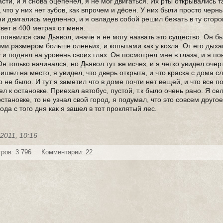
асти, и я снова оцепенел, я не мог двигаться. Их рты открывались т
, что у них нет зубов, как впрочем и дёсен. У них были просто черн
ни двигались медленно, и я овладев собой решил бежать в ту сторон
вет в 400 метрах от меня.
 появился сам Дьявол, иначе я не могу назвать это существо. Он б
ми размером больше оленьих, и копытами как у козла. От его дыха
 и поднял на уровень своих глаз. Он посмотрел мне в глаза, и я п
 Он только начинался, но Дьявол тут же исчез, и я четко увидел оче
пришел на место, я увидел, что дверь открыта, и что краска с дома с
 не было. И тут я заметил что в доме почти нет вещей, и что все 
 к остановке. Приехал автобус, пустой, т.к было очень рано. Я сел
тановке, то не узнал свой город, я подумал, что это совсем другое
ода с того дня как я зашел в тот проклятый лес.
-2011, 10:16
ров: 3 796
Комментарии: 22