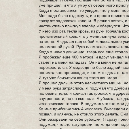
подальше. Я бежал больше чем 30 км в час. Я 
уже пришел, и что я умру от сердечного прис
Когда я остановился, то увидел, что у меня по
Мне надо было отдохнуть, и я просто присел на
сразу же задрожали колени. Я решил встать, и 
инстинктивно прыгнул вперёд и обернулся. Что 
У него изо рта текла кровь, из руки торчала ко
пронзительный крик, что у меня лопнула вена 
на меня. Я сделал над собой колоссальное уси
поломанной рукой. Рука сломалась окончательн
Когда я начал движение, тварь все ещё стояла 
Я пробежал еще 400 метров, и вдруг увидел ме
станет на меня нападать. Он на меня не напал
перекрестился. У медведя не было задней част
понимал что происходит, и кто мог сделать так
И тут уже близиться конец этого кошмара.
Я прошел дальше этого несчастного мишки, но 
у меня руки затряслись. Я подумал что другой
половины тела, и кричал так громко, что дерев
внутренности, но он все полз. Я убежал, так д
человеческие голоса. Я подумал что это мои др
Ко мне приближались 4 человека. Выглядели он
позвал, и клянусь, не стоило этого делать. Он
Они разорвали на себе рубашки. Я сразу понял, 
подумал, что это татуировки, но когда они по