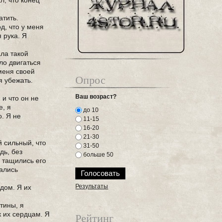
л, что конец
атить.
д, что у меня
 рука. Я
ала такой
ло двигаться
 меня своей
Опрос
я убежать.
Ваш возраст?
 и что он не
е, я
до 10
о. Я не
11-15
16-20
21-30
й сильный, что
31-50
дь, без
больше 50
м тащились его
шались
Результаты
дом. Я их
етины, я
к их сердцам. Я
Рейтинг