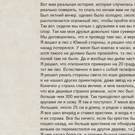
Вот вам реальная история, которая случилась 
реально поверить, то спать по ночам вам не п
Был летний вечер, однако было холодно, около
располагается огромный лес, чтобы пройти его
Так вот, сидели мы ночью с друзьями и как вы 
спор. Так как мои друзья довольно таки суевер
Мы договорились, что я проведу там час, и ве
Я вошел в лес с Южной стороны, и решил что п
назад потерялся. У меня был компас в часах, 
хотя такого не должно было произойти, т.к лес
полей там не было. Да и вообще мы днём част
Я решил, что отклонился примерно на 20 граду
тот же лес. Естественно я взял с собой телефо
Я решил узнать стороны света по коре деревье
я не нашел других ориентиров, даже звёзд на 
Конечно у страха глаза велики, и мне казалось
что все деревья странно ровные, хотя лес бы
больше чем 300 метров. Так преодолел целый к
кругами ли я хожу. Я так и поступил. У меня в
большие, около 25 см в длину, и рядом с кажд
Я все шел вперёд и ставил крестики, и когда я
я их справа. Все бы ничего, если бы крестик 
пошел назад, но больше крестиков не обнаружил
возьми он переместился на другое дерево, т.к 
Я уже начал бояться, и причем будучи скептико