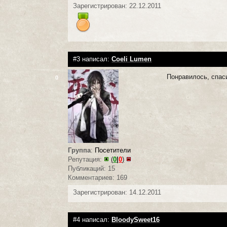
Зарегистрирован: 22.12.2011
#3 написал:
Coeli Lumen
Понравилось, спас
0
Группа
:
Посетители
Репутация:
(
0
|
0
)
Публикаций: 15
Комментариев: 169
Зарегистрирован: 14.12.2011
#4 написал:
BloodySweet16