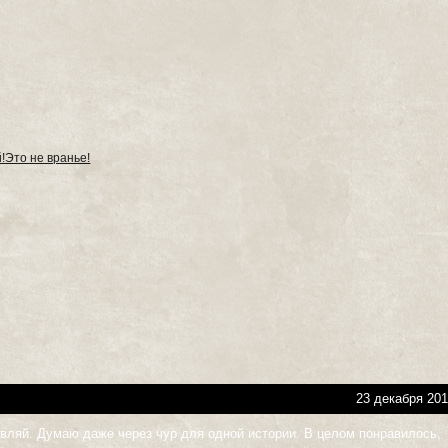
!Это не вранье!
23 декабря 201
авляй. Думаю даже через чур для одной истории. В целом понравилось,