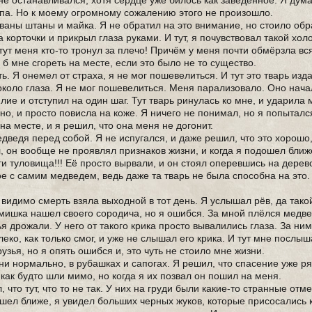
не останавливался, хотя сердце уже билось как заведённое. Я дума
тупа. Но к моему огромному сожалению этого не произошло.
рваны штаны и майка. Я не обратил на это внимание, но стоило обр
 корточки и прикрыл глаза руками. И тут, я почувствовал такой холо
тут меня кто-то тронул за плечо! Причём у меня почти обмёрзла вся
б мне сгореть на месте, если это было не то существо.
сть. Я онемел от страха, я не мог пошевелиться. И тут это тварь изд
около глаза. Я не мог пошевелиться. Меня парализовало. Оно нача
лие и отступил на один шаг. Тут тварь ринулась ко мне, и ударила
о, и просто повисла на коже. Я ничего не понимал, но я попыталс
на месте, и я решил, что она меня не догонит.
дведя перед собой. Я не испугался, и даже решил, что это хорошо,
, он вообще не проявлял признаков жизни, и когда я подошел ближ
и туловища!!! Её просто вырвали, и он стоял оперевшись на дерев
ое с самим медведем, ведь даже та тварь не была способна на это.
видимо смерть взяла выходной в тот день. Я услышал рёв, да тако
 мишка нашел своего сородича, но я ошибся. За мной плёлся медве
ья дрожали. У него от такого крика просто вывалились глаза. За ни
алеко, как только смог, и уже не слышал его крика. И тут мне послы
узья, но я опять ошибся и, это чуть не стоило мне жизни.
и нормально, в рубашках и сапогах. Я решил, что спасение уже ря
и как будто шли мимо, но когда я их позвал он пошил на меня.
что тут, что то не так. У них на груди были какие-то странные отм
дошел ближе, я увидел больших черных жуков, которые присосались 