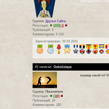
неожиданные и стр
Группа
:
Друзья Сайта
Репутация:
(
247
|
-1
)
Публикаций: 9
Комментариев: 6 215
Зарегистрирован: 29.03.2010
#2 написал:
Ostrolistaya
кошмар какой-то! Я
0
Группа
:
Посетители
Репутация:
(
1
|
0
)
Публикаций: 10
Комментариев: 300