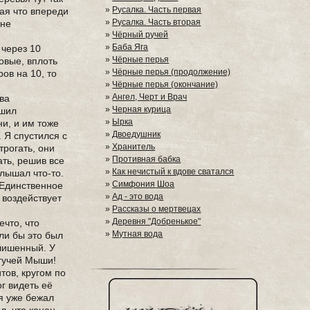
»
Русалка. Часть первая
ная что впереди
»
Русалка. Часть вторая
 не
»
Чёрный ручей
»
Баба Яга
 через 10
»
Чёрные перья
овые, вплоть
»
Чёрные перья (продолжение)
ров на 10, то
»
Чёрные перья (окончание)
»
Ангел, Черт и Врач
ова
»
Черная курица
ешил
»
Ырка
и, и им тоже
»
Двоедушник
. Я спустился с
»
Хранитель
трогать, они
»
Противная бабка
ать, решив все
»
Как нечистый к вдове сватался
слышал что-то.
»
Симфония Шоа
. Единственное
»
Ад - это вода
 воздействует
»
Рассказы о мертвецах
»
Деревня "Добренькое"
ечто, что
»
Мутная вода
сли бы это был
алишенный. У
етучей Мыши!
тов, кругом по
г видеть её
 я уже бежал