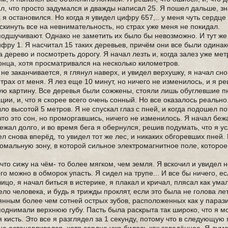
ал, что просто задумался и дважды написал 25. Я пошел дальше, з
я остановился. Но когда я увидел цифру 657,.. у меня чуть сердце
кинуть все на невнимательность, но страх уже меня не покидал.
подшучивают. Однако не заметить их было бы невозможно. И тут же
фру 1. Я насчитал 15 таких деревьев, причём они все были одинак
 дерево и посмотреть дорогу. Я начал лезть и, когда залез уже мет
конца, хотя просматривался на несколько километров.
 не заканчивается, я глянул наверх, и увидел верхушку, я начал сн
трах от меня. Я лез еще 10 минут, но ничего не изменилось, и я р
ую картину. Все деревья были сожжены, стояли лишь обуглевшие пн
ии, и, что я скорее всего очень сонный. Но все оказалось реально
ло высотой 5 метров. Я не спускал глаз с пней, и когда подошел по
то это сон, но проморгавшись, ничего не изменилось. Я начал беж
ежал долго, и во время бега я обернулся, решив подумать, что я у
ел снова вперёд, то увидел тот же лес, и никаких обгоревших пней
номальную зону, в которой сильное электромагнитное поле, которое
 что сижу на чём- то более мягком, чем земля. Я вскочил и увидел н
ого можно в обморок упасть. Я сидел на трупе... И все бы ничего, е
 лицо, я начал биться в истерике, я плакал и кричал, плясал как ум
ело человека, и будь я трижды проклят, если это была не голова л
янным более чем сотней острых зубов, расположенных как у парази
поднимали верхнюю губу. Пасть была раскрыта так широко, что я мо
я кисть. Это все я разглядел за 1 секунду, потому что в следующую