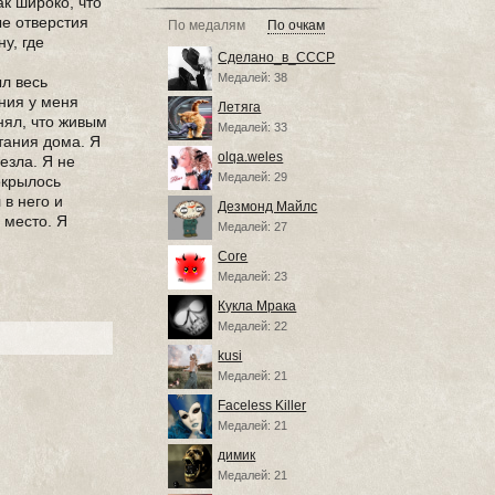
ак широко, что
ые отверстия
По медалям
По очкам
у, где
Сделано_в_СССР
Медалей: 38
ыл весь
ния у меня
Летяга
онял, что живым
Медалей: 33
ртания дома. Я
olqa.weles
лезла. Я не
Медалей: 29
покрылось
 в него и
Дезмонд Майлс
 место. Я
Медалей: 27
Core
Медалей: 23
Кукла Мрака
Медалей: 22
kusi
Медалей: 21
Faceless Killer
Медалей: 21
димик
Медалей: 21