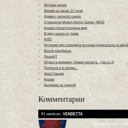
Жуткая песня
Время на часах 12 ночи
Домик у лесного озера
О разделе Motion Horror Game | MHG
Кошка спасительница моя
В двух шагах от дома
НЛО
История про слендера которая произошла со мной
Возле кладбища
Леший?
Отдых в деревне: Новая напасть...(часть 2)
Поехала я в лагерь...
Знак Свыше
Кошка
Дыхание за спиной
Комментарии
#1 написал:
VENDETTA
Фантазии хоть отб
0