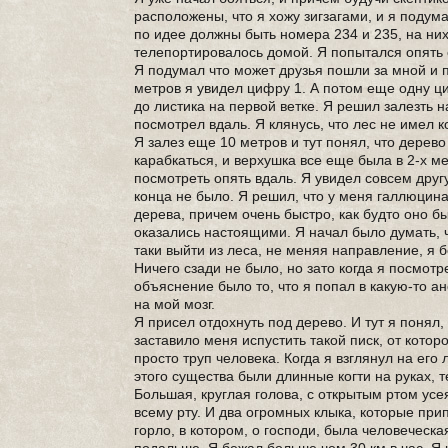
расположены, что я хожу зигзагами, и я подум
по идее должны быть номера 234 и 235, на них 
телепортировалось домой. Я попытался опять с
Я подумал что может друзья пошли за мной и 
метров я увидел цифру 1. А потом еще одну ци
до листика на первой ветке. Я решил залезть на
посмотрел вдаль. Я клянусь, что лес не имел 
Я залез еще 10 метров и тут понял, что дерево
карабкаться, и верхушка все еще была в 2-х ме
посмотреть опять вдаль. Я увидел совсем друг
конца не было. Я решил, что у меня галлюцинац
дерева, причем очень быстро, как будто оно бы
оказались настоящими. Я начал было думать, ч
таки выйти из леса, не меняя направление, я б
Ничего сзади не было, но зато когда я посмотр
объяснение было то, что я попал в какую-то а
на мой мозг.
Я присел отдохнуть под дерево. И тут я понял,
заставило меня испустить такой писк, от котор
просто труп человека. Когда я взглянул на его
этого существа были длинные когти на руках, т
Большая, круглая голова, с открытым ртом усе
всему рту. И два огромных клыка, которые при
горло, в котором, о господи, была человеческа