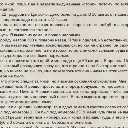
со мной, пишу я её в разделе выдуманные истории, потому что есл
ридётся.
 12 градусов по Цельсию. Дело было на даче. В 10 шагах от нашег
 напрямик надо потратить 11 часов.
поняли, нас не мог не заинтересовать вопрос, кто же пойдёт в лес 
ные, то согласился только я.
рнусь. Я вышел из дома, и пошел напрямик.
ройду метров 300 и поверну назад. Я так и сделал, но естественно
и я им незамедлительно воспользовался, но как не странно, он раз
 находился на равнине, а не в горах, то есть никаких залежей руды
о туда ходили и все было нормально.
сов, и подсчитал что пройти мне надо еще 50 метров. Я прошел 150
н, который разрядился сразу же, что странно т.к он был при полной
в, но ничего не вышло, мне показалось что она ничем не отличаетс
небе не было.
, что кто-то следит за мной, но я все же сохранял спокойствие. Мне
л смешанный. Я решил просто идти вперёд, подумав, что прошел в 
илометр. Ничего. Я решил сделать отметки на деревьях, чтобы по
сегда в куртке есть перочинный ножик. Я стал вырезать крестики, п
ым крестиком я писал номер.
 прошел еще один километр, то я вдруг заметил крестик слева от се
был под номером 1. Он был под номером 25. У меня чуть глаза не в
. Я решил вернуться к номеру 25, и когда и пришел туда, я его и 
Дуб в 3 обхвата отличить от берёзы я вполне мог.
м, я пытался всё объяснить логикой. Я решил, что ошибся, и, что д