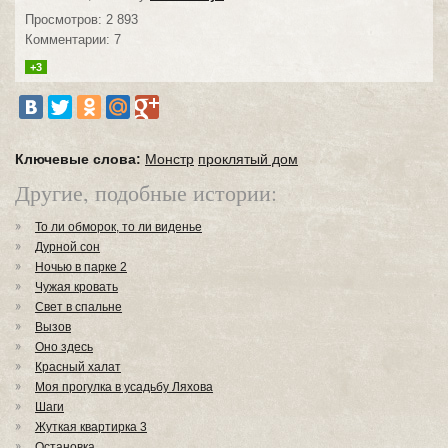
Просмотров: 2 893
Комментарии: 7
+3
Ключевые слова:
Монстр
проклятый дом
Другие, подобные истории:
То ли обморок, то ли виденье
Дурной сон
Ночью в парке 2
Чужая кровать
Свет в спальне
Вызов
Оно здесь
Красный халат
Моя прогулка в усадьбу Ляхова
Шаги
Жуткая квартирка 3
Остановка