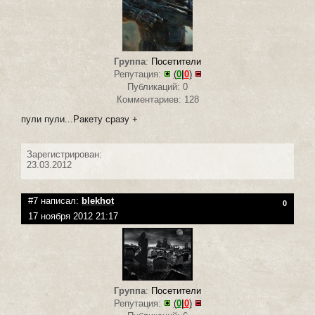
Группа
:
Посетители
Репутация:
(
0
|
0
)
Публикаций: 0
Комментариев: 128
пули пули...Ракету сразу +
Зарегистрирован:
23.03.2012
#7 написал:
blekhot
0
17 ноября 2012 21:17
Группа
:
Посетители
Репутация:
(
0
|
0
)