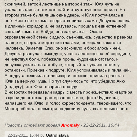
скрипучей, ветхой лестнице на второй этаж, Юля чуть не
упала, пытаясь в темноте найти отсутствующие перила. На
втором этаже была лишь одна дверь, и Юля постучалась в
неё. Никто не открыл, дверь отворилась сама. Девушка вошла
в длинный коридор и, не разуваясь, прошла к единственной
светлой комнате. Войдя, она закричала... Около
окровавленной стены сидело, съёжившись, существо в рваном
плаще и, сверкая мертвыми глазами, пожирало какого-то
человека. Заметив Юлю, оно вскочило и бросилось к ней.
Девушка рванула к выходу и, упав с лестницы на её середине,
не чувствуя боли, побежала прочь. Чудовище отстало, и
девушка уехала на автобусе, который так удачно стоял у
остановки. Приехав к подруге, Юля успокаивалась и пила чай.
А подруга включила телевизор и, похоже, приняла рассказ
Юли за верную чушь. Но тут случилось то, что убедило Аню
(подругу), что Юля говорила правду.
В новостях передавали кадры с места происшествия: квартира
в крови до потолка, растерзанное тело, фото Чудовища,
напавшего на Юлю, и голос корреспондента, твердившего, что
Монстр сбежал, несмотря на дюжину пуль, всаженных в него.
Новость отредактировал
Anomaly
- 22-12-2011, 16:44
22-12-2011, 16:44 by
Ostrolistaya