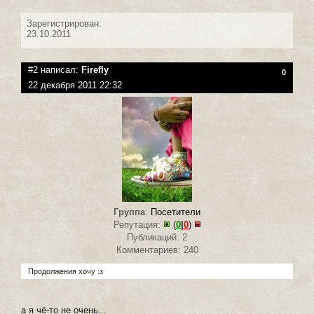
Зарегистрирован:
23.10.2011
#2 написал:
Firefly
0
22 декабря 2011 22:32
Группа
:
Посетители
Репутация:
(
0
|
0
)
Публикаций: 2
Комментариев: 240
Продолжения хочу :з
а я чё-то не очень...