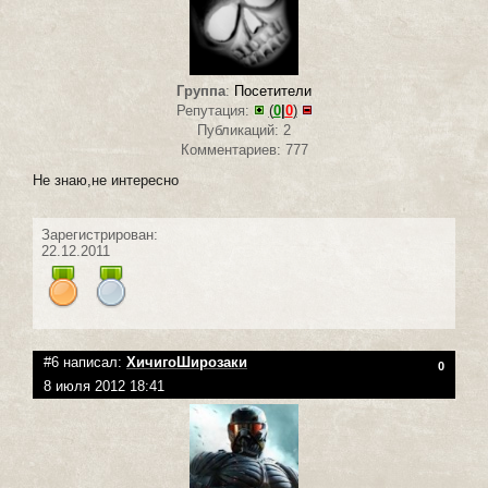
Группа
:
Посетители
Репутация:
(
0
|
0
)
Публикаций: 2
Комментариев: 777
Не знаю,не интересно
Зарегистрирован:
22.12.2011
#6 написал:
ХичигоШирозаки
0
8 июля 2012 18:41