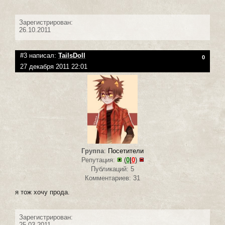
Зарегистрирован:
26.10.2011
#3 написал:
TailsDoll
0
27 декабря 2011 22:01
Группа
:
Посетители
Репутация:
(
0
|
0
)
Публикаций: 5
Комментариев: 31
я тож хочу прода.
Зарегистрирован:
25.03.2011