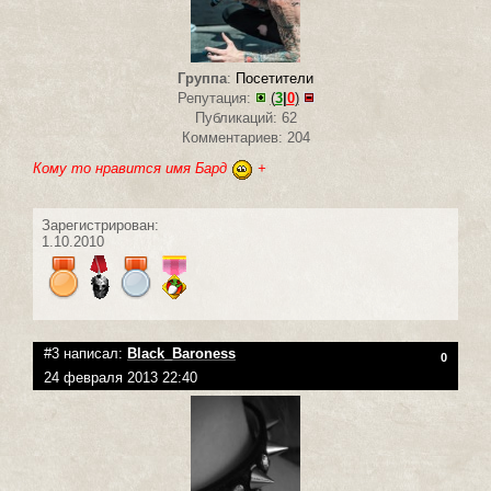
Группа
:
Посетители
Репутация:
(
3
|
0
)
Публикаций: 62
Комментариев: 204
Кому то нравится имя Бард
+
Зарегистрирован:
1.10.2010
#3 написал:
Black_Baroness
0
24 февраля 2013 22:40