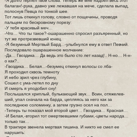
-Я долго терпел твои слова. Теперь же мне надоел весь этот
балаган!-рука, давно­ уже лежавшая на мече, сделала выпад,
полоснув Певца по тонкой шее.
Тот лишь откинул голову, словно от пощечины, проводя
пальцем по бескровному порезу:
-У тебя красивый меч…
-Что… Что ты такое?-ошарашенно спросил разъяренный, но
тут же протрезвевший юнец.
-Я безумный Мертвый Бард...-улыбнулся ему в ответ Певчий.
Последовало ошарашенное молчание:
-Да… Гвоздика… Да­ ведь это было сто лет назад!.. Н-но… Н-н­
о как?..
-Гвоздика… Белая..­.-безумец откинул волосы со лба-
Я проходил сквозь темноту
И небо зрил чрез глубину,
Сошел с ума-летел по дну
И смерть я уподобил сну!
Послышался хриплый, булькающий звук… Воин, отяжелев­
ший, упал сначала на барда, цепляясь за него как за
последнюю соломинку, а затем грузно осел на пол…
-Теперь ты показал мой второй цвет… Гвоздика… К­расная…
-И Белая,-вторил тот омертвевшими губами,-цветы народа…
только так…
В трактире звенела мертвая тишина. И никто не смел ее
нарушить: