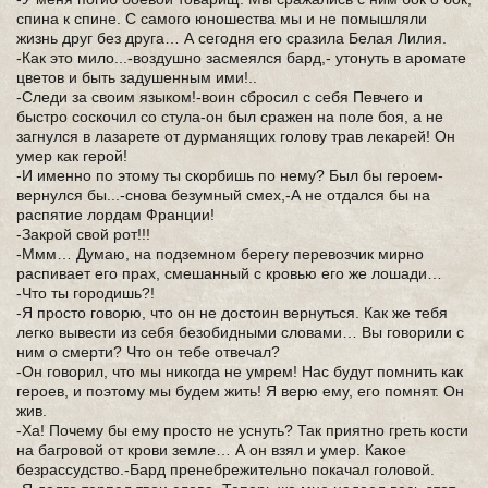
спина к спине. С самого юношества мы и не помышляли
жизнь друг без друга… А сегодня его сразила Белая Лилия.
-Как это мило...-воздушно засмеялся бард,- утонуть в аромате
цветов и быть задушенным ими!..
-Следи за своим языком!-воин сбросил с себя Певчего и
быстро соскочил со стула-он был сражен на поле боя, а не
загнулся в лазарете от дурманящих голову трав лекарей! Он
умер как герой!
-И именно по этому ты скорбишь по нему? Был бы героем-
вернулся бы...-снова безумный смех,-А не отдался бы на
распятие лордам Франции!
-Закрой свой рот!!!
-Ммм… Думаю, на подземном берегу перевозчик мирно
распивает его прах, смешанный с кровью его же лошади…
-Что ты городишь?!
-Я просто говорю, что он не достоин вернуться. Как же тебя
легко вывести из себя безобидными словами… Вы говорили с
ним о смерти? Что он тебе отвечал?
-Он говорил, что мы никогда не умрем! Нас будут помнить как
героев, и поэтому мы будем жить! Я верю ему, его помнят. Он
жив.
-Ха! Почему бы ему просто не уснуть? Так приятно греть кости
на багровой от крови земле… А он взял и умер. Какое
безрассудство.-Бард­ пренебрежительно покачал головой.