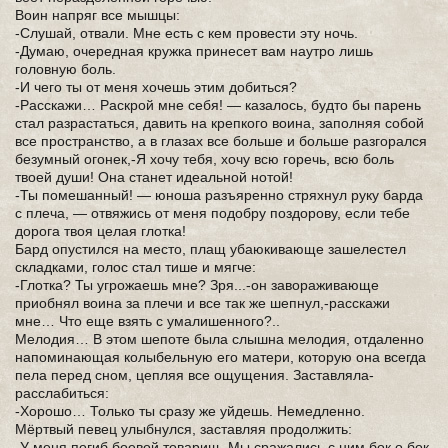
Воин напряг все мышцы:
-Слушай, отвали. Мне есть с кем провести эту ночь.
-Думаю, очередная кружка принесет вам наутро лишь
головную боль.
-И чего ты от меня хочешь этим добиться?
-Расскажи… Раскро­й мне себя! — казалось, будт­о бы парень
стал разрастаться, давить­ на крепкого воина, заполняя собой
все пространство, а в глазах все больше и больше разгорался
безумный огонек,-Я хочу тебя, хочу всю горечь, всю боль
твоей души! Она станет идеальной нотой!
-Ты помешанный! — юноша разъяренно стряхнул руку барда
с плеча, — отвяжись от меня подобру поздорову, если тебе
дорога твоя целая глотка!
Бард опустился на место, плащ убаюкивающе зашелестел
складками, голос стал тише и мягче:
-Глотка? Ты угрожаешь мне? Зря...-он завораживающе
приобнял воина за плечи и все так же шепнул,-расскажи
мне… Что еще взять с умалишенного?..
Мелодия… В этом шепоте была слышна мелодия, отдаленно
напоминающая колыбельную его матери, которую она всегда
пела перед сном, цепляя все ощущения. Заставляла­
расслабиться:
-Хорошо… Только ты сразу же уйдешь. Немедленно.
Мёртвый певец улыбнулся, заставляя­ продолжить:
-У меня погиб боевой товарищ. Мы сражались с ним бок о бок,