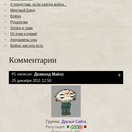
А представь, если завтра война...
Мертвый Бард
Война
Русалочка
Холод и тьма
От руки к рукам!
Аннушкины сны
Война, как она есть
Комментарии
#1 написал:
Дезмонд Майлс
0
25 декабря 2011 12:50
Группа
:
Друзья Сайта
Репутация:
(
157
|
0
)