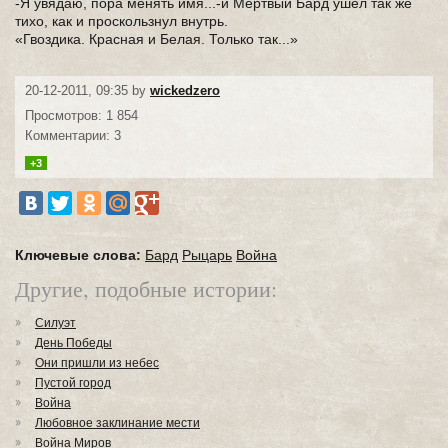
-Я увядаю, пора менять имя...-и Мертвый Бард ушел так же
тихо, как и проскользнул внутрь.
«Гвоздика. Красная и Белая. Только так...»
20-12-2011, 09:35 by
wickedzero
Просмотров: 1 854
Комментарии: 3
+3
Ключевые слова:
Бард
Рыцарь
Война
Другие, подобные истории:
Силуэт
День Победы
Они пришли из небес
Пустой город
Война
Любовное заклинание мести
Война Миров