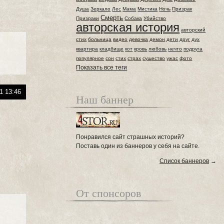
Душа
Зеркало
Лес
Мама
Мистика
Ночь
Призрак
Смерть
Призраки
Собака
Убийство
авторская история
авторский
стих
больница
видео
девочка
демон
дети
друг
дух
квартира
кладбище
кот
кровь
любовь
нечто
подруга
популярное
сон
стих
страх
существо
ужас
фото
Показать все теги
1 13:46
Наш баннер
Понравился сайт страшных историй?
Поставь один из баннеров у себя на сайте.
Список баннеров
→
От спонсоров