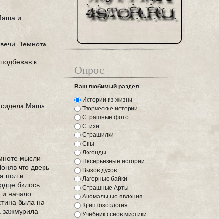
 Маша и
вечи. Темнота.
 подбежав к
Опрос
Ваш любимый раздел
Истории из жизни
м сидела Маша.
Творческие истории
Страшные фото
Стихи
Страшилки
Сны
Легенды
емноте мысли
Несерьезные истории
Поняв что дверь
Вызов духов
а пол и
Лагерные байки
ердце билось
Страшные Арты
л и начало
Аномальные явления
истина была на
Криптозоология
на зажмурила
Учебник основ мистики