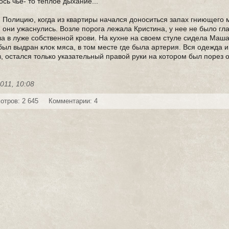
сь чье- то теплое дыхание...
 Полицию, когда из квартиры начался доноситься запах гниющего м
 они ужаснулись. Возле порога лежала Кристина, у нее не было гл
а в луже собственной крови. На кухне на своем стуле сидела Маша
 был выдран клок мяса, в том месте где была артерия. Вся одежда и
в, остался только указательный правой руки на котором был порез о
011, 10:08
отров: 2 645
Комментарии: 4