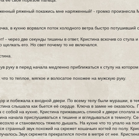
ла ее свои порезом пальца.
 Суженный ряженый покажись мне наряженный! - громко произнесла
ка, в кухню ворвался поток холодного ветра быстро потушивший с
! - через две секунды тишины в ответ, Кристина вскочив со стула и
 щелкать его. Но свет почему то не включался.
стина.
нув руку в перед начала медленно приближаться к стулу на которо
а что то теплое, мягкое и волосатое похожее на мужскую руку.
дор и побежала к входной двери. По всему телу были мурашки, в т
тина слышала как бьется её сердце. Ключа в замке не оказалось. 
 с собой на кухню, Кристина прижавшись спиной к двери сползла н
тина начала прислушиваться к тишине и вглядываться в темноту. С
ересохло и становилось тяжело дышать. На кухне что то упало на по
лся странный звук похожий на скрежет кошачьих когтей по полу. Кр
лучалось.Звук скрежета прекратился почти в метре от нее. Кристи