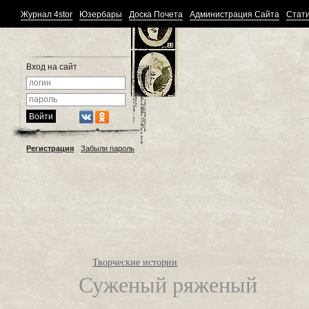
Журнал 4stor
Юзербары
Доска Почета
Администрация Сайта
Стати
Вход на сайт
Регистрация
Забыли пароль
Творческие истории
Суженый ряженый