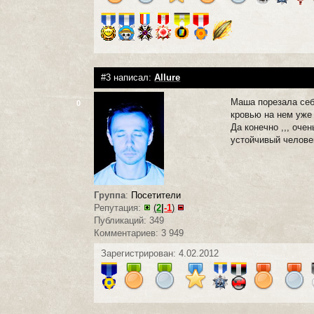
#3 написал:
Allure
Маша порезала себ
0
кровью на нем уже
Да конечно ,,, оч
устойчивый человек 
Группа
:
Посетители
Репутация:
(
2
|
-1
)
Публикаций: 349
Комментариев: 3 949
Зарегистрирован: 4.02.2012