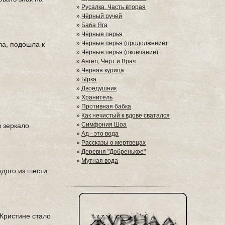
»
Русалка. Часть вторая
»
Чёрный ручей
»
Баба Яга
»
Чёрные перья
»
Чёрные перья (продолжение)
ла, подошла к
»
Чёрные перья (окончание)
»
Ангел, Черт и Врач
»
Черная курица
»
Ырка
»
Двоедушник
»
Хранитель
»
Противная бабка
»
Как нечистый к вдове сватался
»
Симфония Шоа
в зеркало
»
Ад - это вода
»
Рассказы о мертвецах
»
Деревня "Добренькое"
»
Мутная вода
ждого из шести
 Кристине стало