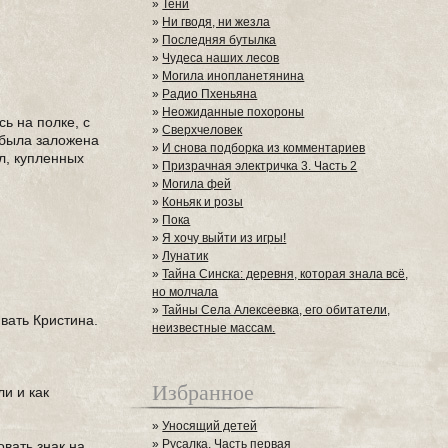
»
Тени
»
Ни гводя, ни жезла
»
Последняя бутылка
»
Чудеса наших лесов
»
Могила инопланетянина
»
Радио Пхеньяна
»
Неожиданные похороны
ь на полке, с
»
Сверхчеловек
 была заложена
»
И снова подборка из комментариев
л, купленных
»
Призрачная электричка 3. Часть 2
»
Могила фей
»
Коньяк и розы
»
Пока
»
Я хочу выйти из игры!
»
Лунатик
»
Тайна Синска: деревня, которая знала всё,
но молчала
»
Тайны Села Алексеевка, его обитатели,
ивать Кристина.
неизвестные массам.
Избранное
ли и как
»
Уносящий детей
»
Русалка. Часть первая
овать знак на