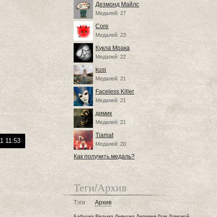
Дезмонд Майлс
Медалей: 27
Core
Медалей: 23
Кукла Мрака
Медалей: 22
kusi
Медалей: 21
Faceless Killer
Медалей: 21
димик
Медалей: 21
Tiamat
1 11:53
Медалей: 20
Как получить медаль?
Теги/Архив
Тэги
Архив
Бабушка
Ведьма
Девушка
Деревня
Дом
Домовой