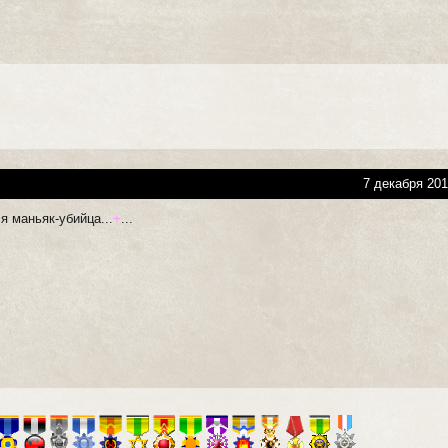
7 декабря 201
я маньяк-убийца...
+
...