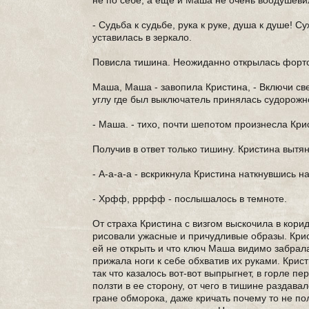
не по себе, а еще и Маша не очень воодушеви
- Судьба к судьбе, рука к руке, душа к душе!
уставилась в зеркало.
Повисла тишина. Неожиданно открылась форточ
Маша, Маша - завопила Кристина, - Включи свет
углу где был выключатель принялась судорожно
- Маша. - тихо, почти шепотом произнесла Кри
Получив в ответ только тишину. Кристина вытя
- А-а-а-а - вскрикнула Кристина наткнувшись н
- Хрфф, рррфф - послышалось в темноте.
От страха Кристина с визгом выскочила в кори
рисовали ужасные и причудливые образы. Крис
ей не открыть и что ключ Маша видимо забрала
прижала ноги к себе обхватив их руками. Крис
так что казалось вот-вот выпрыгнет, в горле п
ползти в ее сторону, от чего в тишине раздава
гране обморока, даже кричать почему то не по