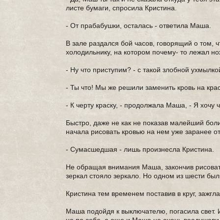
листе бумаги, спросила Кристина.
- От прабабушки, осталась - ответила Маша.
В зале раздался бой часов, говорящий о том, 
холодильнику, на котором почему- то лежал но
- Ну что приступим? - с такой злобной ухмылк
- Ты что! Мы же решили заменить кровь на крас
- К черту краску, - продолжала Маша, - Я хочу ч
Быстро, даже не как не показав малейший бол
начала рисовать кровью на нем уже заранее о
- Сумасшедшая - лишь произнесла Кристина.
Не обращая внимания Маша, закончив рисовать,
зеркал стояло зеркало. Но одном из шести был
Кристина тем временем поставив в круг, зажгла
Маша подойдя к выключателю, погасила свет. И