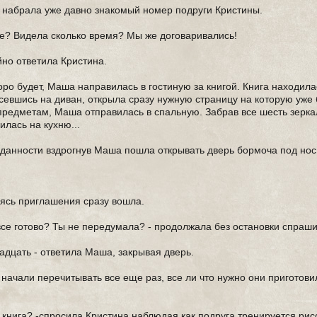
о набрала уже давно знакомый номер подруги Кристины.
 где? Видела сколько время? Мы же договаривались!
ойно ответила Кристина.
оро будет, Маша направилась в гостиную за книгой. Книга находилас
усевшись на диван, открыла сразу нужную страницу на которую уже
предметам, Маша отправилась в спальную. Забрав все шесть зерка
илась на кухню...
иданности вздрогнув Маша пошла открывать дверь бормоча под нос
аясь приглашения сразу вошла.
о все готово? Ты не передумала? - продолжала без остановки спраш
надцать - ответила Маша, закрывая дверь.
у начали перечитывать все еще раз, все ли что нужно они приготови
та книга? -спросила Кристина наблюдая как подруга тренируется рис