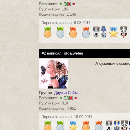
Репутация:
(
0
|
0
)
Публикаций: 186
Комментариев: 1 145
Зарегистрирован: 6.08.2011
#2 написал:
olqa.weles
А суженым оказалс
0
Группа
:
Друзья Сайта
Репутация:
(
13
|
0
)
Публикаций: 819
Комментариев: 4 951
Зарегистрирован: 18.09.2011