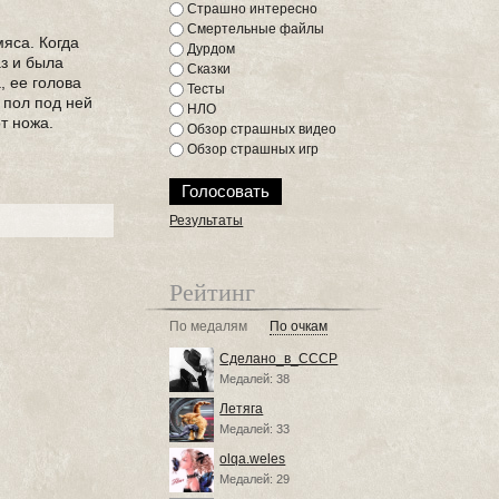
Страшно интересно
Смертельные файлы
яса. Когда
Дурдом
аз и была
Сказки
, ее голова
Тесты
 пол под ней
НЛО
т ножа.
Обзор страшных видео
Обзор страшных игр
Результаты
Рейтинг
По медалям
По очкам
Сделано_в_СССР
Медалей: 38
Летяга
Медалей: 33
olqa.weles
Медалей: 29