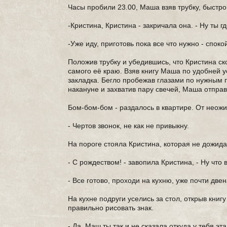
Часы пробили 23.00, Маша взяв трубку, быстр
-Кристина, Кристина - закричала она. - Ну ты
-Уже иду, приготовь пока все что нужно - спок
Положив трубку и убедившись, что Кристина ск
самого её краю. Взяв книгу Маша по удобней 
закладка. Бегло пробежав глазами по нужным 
накануне и захватив пару свечей, Маша отправ
Бом-бом-бом - раздалось в квартире. От неож
- Чертов звонок, не как не привыкну.
На пороге стояла Кристина, которая не дожид
- С рождеством! - завопила Кристина, - Ну чт
- Все готово, проходи на кухню, уже почти две
На кухне подруги уселись за стол, открыв книг
правильно рисовать знак.
- Да, Маш ты так и не сказала откуда у тебя э