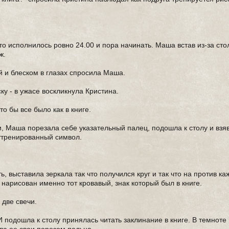
что исполнилось ровно 24.00 и пора начинать. Маша встав из-за сто
ж.
ой и блеском в глазах спросила Маша.
ку - в ужасе воскликнула Кристина.
то бы все было как в книге.
и, Маша порезала себе указательный палец, подошла к столу и взя
ттренированный символ.
 выставила зеркала так что получился круг и так что на против ка
 нарисован именно тот кровавый, знак который был в книге.
 две свечи.
 подошла к столу принялась читать заклинание в книге. В темноте