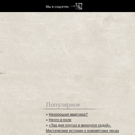
-->
Мы в соцсетях:
Популярное
»
Нехорошая квартира?
»
Нечто в поле
»
«Три дня плутал и вернулся седой».
Мистические истории о нововятских лесах