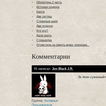
Оборотень 2 часть
История подруги
Карта
Две сестры
Странные шаги
Две подруги
Кто это?
Дала знать
Страшилка
Отомстила за смерть мужа- призрака...
Комментарии
#1 написал:
Jon Black J.R.
Эх блин суженный
0
Группа
:
Активные
Пользователи