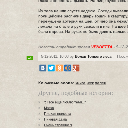
глаза и перестала дышать. На лице чувствовало
Их тела нашли спустя неделю. Соседи вызвали
полицейские распилив дверь вошли в квартиру,
перекушена артерия на шеи, от чего она лежал
лежала на столе а руки свисали в низ. На шее
были в крови. На руках не было девять пальце
Новость отредактировал
VENDETTA
- 5-12-2
5-12-2011, 10:08 by
Волхв Топкого леса
Просм
+4
Ключевые слова:
книга
нож
палец
Другие, подобные истории:
"Я все ещё люблю тебя..."
Маска
Плохая примета
Пиковая дама
Очень страшно :)