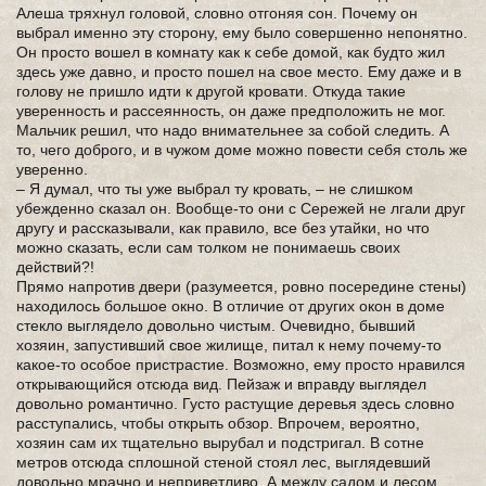
Алеша тряхнул головой, словно отгоняя сон. Почему он
выбрал именно эту сторону, ему было совершенно непонятно.
Он просто вошел в комнату как к себе домой, как будто жил
здесь уже давно, и просто пошел на свое место. Ему даже и в
голову не пришло идти к другой кровати. Откуда такие
уверенность и рассеянность, он даже предположить не мог.
Мальчик решил, что надо внимательнее за собой следить. А
то, чего доброго, и в чужом доме можно повести себя столь же
уверенно.
– Я думал, что ты уже выбрал ту кровать, – не слишком
убежденно сказал он. Вообще-то они с Сережей не лгали друг
другу и рассказывали, как правило, все без утайки, но что
можно сказать, если сам толком не понимаешь своих
действий?!
Прямо напротив двери (разумеется, ровно посередине стены)
находилось большое окно. В отличие от других окон в доме
стекло выглядело довольно чистым. Очевидно, бывший
хозяин, запустивший свое жилище, питал к нему почему-то
какое-то особое пристрастие. Возможно, ему просто нравился
открывающийся отсюда вид. Пейзаж и вправду выглядел
довольно романтично. Густо растущие деревья здесь словно
расступались, чтобы открыть обзор. Впрочем, вероятно,
хозяин сам их тщательно вырубал и подстригал. В сотне
метров отсюда сплошной стеной стоял лес, выглядевший
довольно мрачно и неприветливо. А между садом и лесом