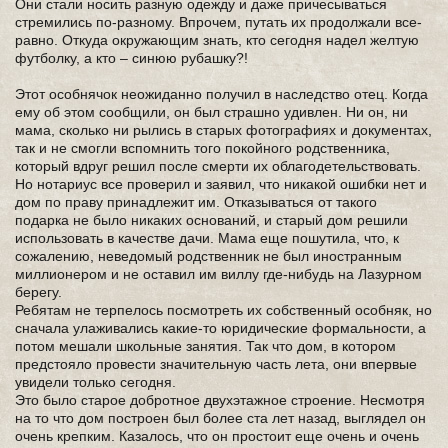
Они стали носить разную одежду и даже причесываться
стремились по-разному. Впрочем, путать их продолжали все-
равно. Откуда окружающим знать, кто сегодня надел желтую
футболку, а кто – синюю рубашку?!
Этот особнячок неожиданно получил в наследство отец. Когда
ему об этом сообщили, он был страшно удивлен. Ни он, ни
мама, сколько ни рылись в старых фотографиях и документах,
так и не смогли вспомнить того покойного родственника,
который вдруг решил после смерти их облагодетельствовать.
Но нотариус все проверил и заявил, что никакой ошибки нет и
дом по праву принадлежит им. Отказываться от такого
подарка не было никаких оснований, и старый дом решили
использовать в качестве дачи. Мама еще пошутила, что, к
сожалению, неведомый родственник не был иностранным
миллионером и не оставил им виллу где-нибудь на Лазурном
берегу.
Ребятам не терпелось посмотреть их собственный особняк, но
сначала улаживались какие-то юридические формальности, а
потом мешали школьные занятия. Так что дом, в котором
предстояло провести значительную часть лета, они впервые
увидели только сегодня.
Это было старое добротное двухэтажное строение. Несмотря
на то что дом построен был более ста лет назад, выглядел он
очень крепким. Казалось, что он простоит еще очень и очень