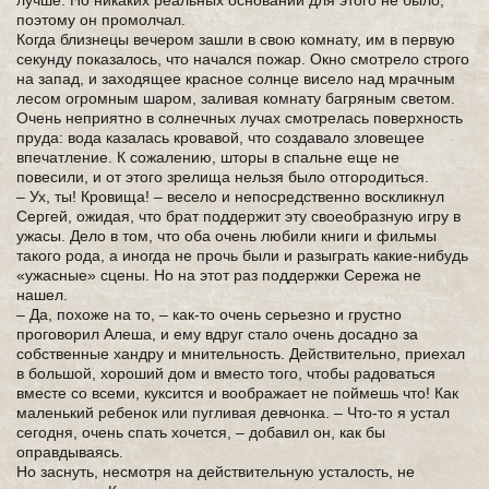
лучше. Но никаких реальных оснований для этого не было,
поэтому он промолчал.
Когда близнецы вечером зашли в свою комнату, им в первую
секунду показалось, что начался пожар. Окно смотрело строго
на запад, и заходящее красное солнце висело над мрачным
лесом огромным шаром, заливая комнату багряным светом.
Очень неприятно в солнечных лучах смотрелась поверхность
пруда: вода казалась кровавой, что создавало зловещее
впечатление. К сожалению, шторы в спальне еще не
повесили, и от этого зрелища нельзя было отгородиться.
– Ух, ты! Кровища! – весело и непосредственно воскликнул
Сергей, ожидая, что брат поддержит эту своеобразную игру в
ужасы. Дело в том, что оба очень любили книги и фильмы
такого рода, а иногда не прочь были и разыграть какие-нибудь
«ужасные» сцены. Но на этот раз поддержки Сережа не
нашел.
– Да, похоже на то, – как-то очень серьезно и грустно
проговорил Алеша, и ему вдруг стало очень досадно за
собственные хандру и мнительность. Действительно, приехал
в большой, хороший дом и вместо того, чтобы радоваться
вместе со всеми, куксится и воображает не поймешь что! Как
маленький ребенок или пугливая девчонка. – Что-то я устал
сегодня, очень спать хочется, – добавил он, как бы
оправдываясь.
Но заснуть, несмотря на действительную усталость, не