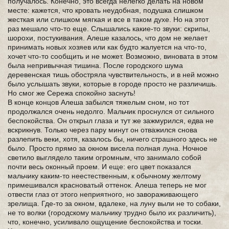
получалось. Конечно, это всегда нелегко делать на новом
месте: кажется, что кровать неудобная, подушка слишком
жесткая или слишком мягкая и все в таком духе. Но на этот
раз мешало что-то еще. Слышались какие-то звуки: скрипы,
шорохи, постукивания. Алеше казалось, что дом не желает
принимать новых хозяев или как будто жалуется на что-то,
хочет что-то сообщить и не может. Возможно, виновата в этом
была непривычная тишина. После городского шума
деревенская тишь обостряла чувствительность, и в ней можно
было услышать звуки, которые в городе просто не различишь.
Но смог же Сережа спокойно заснуть!
В конце концов Алеша забылся тяжелым сном, но тот
продолжался очень недолго. Мальчик проснулся от сильного
беспокойства. Он открыл глаза и тут же зажмурился, едва не
вскрикнув. Только через пару минут он отважился снова
разлепить веки, хотя, казалось бы, ничего страшного здесь не
было. Просто прямо за окном висела полная луна. Ночное
светило выглядело таким огромным, что занимало собой
почти весь оконный проем. И еще: его цвет показался
мальчику каким-то неестественным, к обычному желтому
примешивался красноватый оттенок. Алеша теперь не мог
отвести глаз от этого неприятного, но завораживающего
зрелища. Где-то за окном, вдалеке, на луну выли не то собаки,
не то волки (городскому мальчику трудно было их различить),
что, конечно, усиливало ощущение беспокойства и тоски.