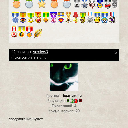
#2 написал:
strelec-3
0
5 ноября 2011 13:15
Группа
:
Посетители
Репутация:
(
0
|
0
)
Публикаций: 4
Комментариев: 20
продолжение будет