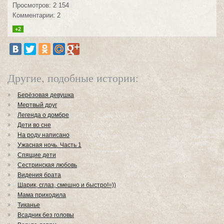
Просмотров: 2 154
Комментарии: 2
+2
Другие, подобные истории:
Берёзовая девушка
Мертвый друг
Легенда о домбре
Дети во сне
На роду написано
Ужасная ночь. Часть 1
Спящие дети
Сестринская любовь
Видения брата
Шарик, сглаз, смешно и быстро!=))
Мама приходила
Тиканье
Всадник без головы