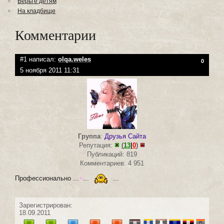
Верьте детям
На кладбище
Комментарии
#1 написал:
olqa.weles
0
5 ноября 2011 11:31
Группа
:
Друзья Сайта
Репутация:
(
13
|
0
)
Публикаций: 819
Комментариев: 4 951
Профессионально ...
+
...
...
Зарегистрирован:
18.09.2011