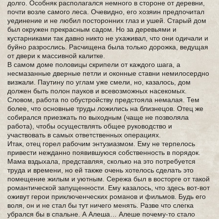
долго. Особняк располагался немного в стороне от деревни,
почти возле самого леса. Очевидно, его хозяин предпочитал
уединение и не любил посторонних глаз и ушей. Старый дом
был окружен прекрасным садом. Но за деревьями и
кустарниками так давно никто не ухаживал, что они одичали и
буйно разрослись. Расчищена была только дорожка, ведущая
от двери к массивной калитке.
В самом доме половицы скрипели от каждого шага, а
несмазанные дверные петли и оконные ставни немилосердно
визжали. Паутину по углам уже смели, но, казалось, дом
должен быть полон пауков и всевозможных насекомых.
Словом, работа по обустройству предстояла немалая. Тем
более, что основные труды ложились на близнецов. Отец же
собирался приезжать по выходным (чаще не позволяла
работа), чтобы осуществлять общее руководство и
участвовать в самых ответственных операциях.
Итак, отец горел рабочим энтузиазмом. Ему не терпелось
привести нежданно появившуюся собственность в порядок.
Мама вздыхала, представляя, сколько на это потребуется
труда и времени, но ей также очень хотелось сделать это
помещение жилым и уютным. Сережа был в восторге от такой
романтической запущенности. Ему казалось, что здесь вот-вот
оживут герои приключенческих романов и фильмов. Будь его
воля, он и не стал бы тут ничего менять. Разве что слегка
убрался бы в спальне. А Алеша… Алеше почему-то стало