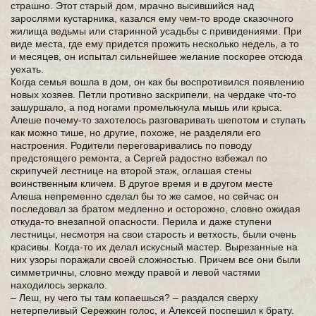
страшно. Этот старый дом, мрачно высившийся над
зарослями кустарника, казался ему чем-то вроде сказочного
жилища ведьмы или старинной усадьбы с привидениями. При
виде места, где ему придется прожить несколько недель, а то
и месяцев, он испытал сильнейшее желание поскорее отсюда
уехать.
Когда семья вошла в дом, он как бы воспротивился появлению
новых хозяев. Петли противно заскрипели, на чердаке что-то
зашуршало, а под ногами промелькнула мышь или крыса.
Алеше почему-то захотелось разговаривать шепотом и ступать
как можно тише, но другие, похоже, не разделяли его
настроения. Родители переговаривались по поводу
предстоящего ремонта, а Сергей радостно взбежал по
скрипучей лестнице на второй этаж, оглашая стены
воинственным кличем. В другое время и в другом месте
Алеша непременно сделал бы то же самое, но сейчас он
последовал за братом медленно и осторожно, словно ожидая
откуда-то внезапной опасности. Перила и даже ступени
лестницы, несмотря на свои старость и ветхость, были очень
красивы. Когда-то их делал искусный мастер. Вырезанные на
них узоры поражали своей сложностью. Причем все они были
симметричны, словно между правой и левой частями
находилось зеркало.
– Леш, ну чего ты там копаешься? – раздался сверху
нетерпеливый Сережкин голос, и Алексей поспешил к брату.