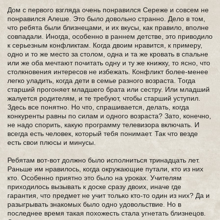
Дом с первого взгляда очень понравился Сереже и совсем не
понравился Алеше. Это было довольно странно. Дело в том,
что ребята были близнецами, и их вкусы, как правило, вполне
совпадали. Иногда, особенно в раннем детстве, это приводило
к серьезным конфликтам. Когда двоим нравится, к примеру,
одно и то же место за столом, одна и та же кровать в спальне
или же оба мечтают почитать одну и ту же книжку, то ясно, что
столкновения интересов не избежать. Конфликт более-менее
легко уладить, когда дети в семье разного возраста. Тогда
старший прогоняет младшего брата или сестру. Или младший
жалуется родителям, и те требуют, чтобы старший уступил.
Здесь все понятно. Но что, спрашивается, делать, когда
конкуренты равны по силам и одного возраста? Зато, конечно,
не надо спорить, какую программу телевизора включать. И
всегда есть человек, который тебя понимает. Так что везде
есть свои плюсы и минусы.
Ребятам вот-вот должно было исполниться тринадцать лет.
Раньше им нравилось, когда окружающие путали, кто из них
кто. Особенно приятно это было на уроках. Учителям
приходилось вызывать к доске сразу двоих, иначе где
гарантия, что предмет не учит только кто-то один из них? Да и
разыгрывать знакомых было одно удовольствие. Но в
последнее время такая похожесть стала угнетать близнецов.