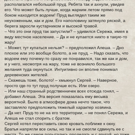
располагался небольшой пруд. Ребята так и ахнули, увидев
его. Что может быть лучше, когда жарким летом прямо под
боком находится водоем! Пруд выглядел таким же
неухоженным, как и дом. Его наполовину затянуло ряской, а
берега заросли кустарником и высокой травой.
– Что это они пруд так запустили? – удивился Сережа, имея в
виду местное население. – Да и не купается никто в такую-то
жару!
– Может, тут купаться нельзя? – предположил Алеша. – Дно
плохое или это вообще болото, а не пруд. – Надо сказать, что
водоем ему почему-то сразу не понравился, так же как и дом,
и у него, несмотря на жару, тоже не возникло большого
желания туда окунуться. Интуитивно он вполне понимал
деревенских жителей.
– Скажешь тоже, болото! – хмыкнул Сергей. – Наверное,
просто где-то тут пруд получше есть. Или озеро.
– Или наш странный родственничек всех отсюда гонял, –
добавил Алеша. Эта версия показалась ему весьма
вероятной. Было в атмосфере дома нечто такое, что
заставляло предположить тяжелый характер хозяина.
– Да нет. Пруд-то не на его территории, – не понял Сережа, и
Алеша не стал спорить с братом.
Сергей хотел переставить свою кровать поближе к окну.
Братья напрягли все силы, но так и не смогли сдвинуть ее с
места. То же самое попытались проделать и с другой, но тоже