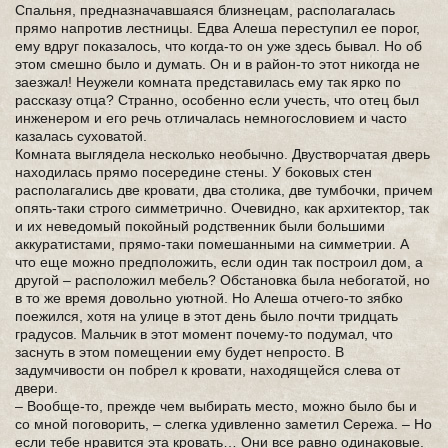
Спальня, предназначавшаяся близнецам, располагалась
прямо напротив лестницы. Едва Алеша переступил ее порог,
ему вдруг показалось, что когда-то он уже здесь бывал. Но об
этом смешно было и думать. Он и в район-то этот никогда не
заезжал! Неужели комната представилась ему так ярко по
рассказу отца? Странно, особенно если учесть, что отец был
инженером и его речь отличалась немногословием и часто
казалась суховатой.
Комната выглядела несколько необычно. Двустворчатая дверь
находилась прямо посередине стены. У боковых стен
располагались две кровати, два столика, две тумбочки, причем
опять-таки строго симметрично. Очевидно, как архитектор, так
и их неведомый покойный родственник были большими
аккуратистами, прямо-таки помешанными на симметрии. А
что еще можно предположить, если один так построил дом, а
другой – расположил мебель? Обстановка была небогатой, но
в то же время довольно уютной. Но Алеша отчего-то зябко
поежился, хотя на улице в этот день было почти тридцать
градусов. Мальчик в этот момент почему-то подумал, что
заснуть в этом помещении ему будет непросто. В
задумчивости он побрел к кровати, находящейся слева от
двери.
– Вообще-то, прежде чем выбирать место, можно было бы и
со мной поговорить, – слегка удивленно заметил Сережа. – Но
если тебе нравится эта кровать… Они все равно одинаковые.