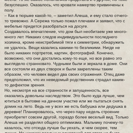
безуспешно. Оказалось, что кровати намертво привинчены к
полу.
– Как в тюрьме какой-то, – заметил Алеша, и ему стало отчего-
то тревожно. А Сережа только пожал плечами и заявил, что с
мебелью придется разобраться на досуге.
Создавалось впечатление, что дом был необитаем уже много-
много лет. Никаких следов индивидуальности последнего
хозяина, кроме неистребимой тяги к симметрии, обнаружить
не удалось. Вещи казались какими-то безликими. Нигде не
было никаких портретов, картин, фотографий. Конечно,
возможно, что они достались кому-то еще, но все равно это
выглядело странновато. Чудными были и зеркала в доме. Они
все состояли из двух створок и были закреплены таким
образом, что человек видел два своих отражения. Отец даже
предположил, что их неведомый родственник страдал каким-
то дефектом зрения.
Но, несмотря на все странности и запущенность, все
оказались довольны наследством. Это было куда лучше, чем
ютиться в бытовке на дачном участке или же пытаться снять
домик на лето. Ведь не у всех же есть бабушка или дедушка в
деревне! Планировалось, что через пару недель строение
приобретет совсем другой, гораздо более веселый вид. Только
Алеша не разделял общего оптимизма. Мальчику почему-то
казалось, что отсюда лучше бы уехать, и чем скорее, тем