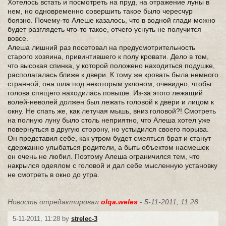
Хотелось встать и посмотреть на пруд, на отражение луны в
нем, но одновременно совершить такое было чересчур
боязно. Почему-то Алеше казалось, что в водной глади можно
будет разглядеть что-то такое, отчего уснуть не получится
вовсе.
Алеша лишний раз посетовал на предусмотрительность
старого хозяина, привинтившего к полу кровати. Дело в том,
что высокая спинка, у которой положено находиться подушке,
располагалась ближе к двери. К тому же кровать была немного
странной, она шла под некоторым уклоном, очевидно, чтобы
голова спящего находилась повыше. Из-за этого лежащий
волей-неволей должен был лежать головой к двери и лицом к
окну. Не спать же, как летучая мышь, вниз головой?! Смотреть
на полную луну было столь неприятно, что Алеша хотел уже
повернуться в другую сторону, но устыдился своего порыва.
Он представил себе, как утром будет смеяться брат и станут
сдержанно улыбаться родители, а быть объектом насмешек
он очень не любил. Поэтому Алеша ограничился тем, что
накрылся одеялом с головой и дал себе мысленную установку
не смотреть в окно до утра.
Новость отредактировал
olqa.weles
- 5-11-2011, 11:28
5-11-2011, 11:28 by
strelec-3