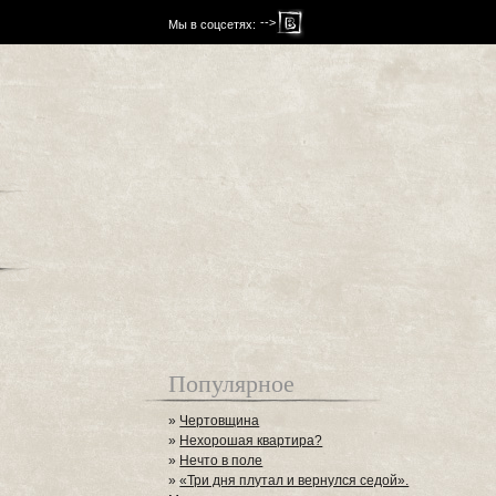
-->
Мы в соцсетях:
Популярное
»
Чертовщина
»
Нехорошая квартира?
»
Нечто в поле
»
«Три дня плутал и вернулся седой».