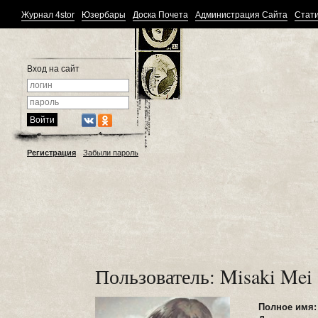
Журнал 4stor
Юзербары
Доска Почета
Администрация Сайта
Стати
Вход на сайт
Регистрация
Забыли пароль
Пользователь: Misaki Mei
Полное имя