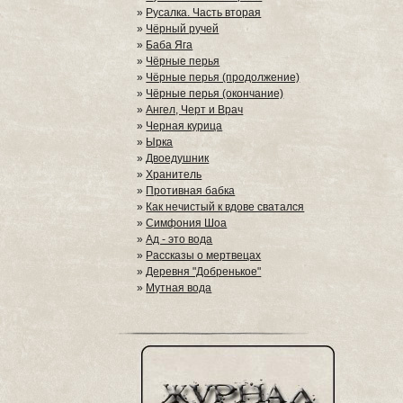
»
Русалка. Часть вторая
»
Чёрный ручей
»
Баба Яга
»
Чёрные перья
»
Чёрные перья (продолжение)
»
Чёрные перья (окончание)
»
Ангел, Черт и Врач
»
Черная курица
»
Ырка
»
Двоедушник
»
Хранитель
»
Противная бабка
»
Как нечистый к вдове сватался
»
Симфония Шоа
»
Ад - это вода
»
Рассказы о мертвецах
»
Деревня "Добренькое"
»
Мутная вода