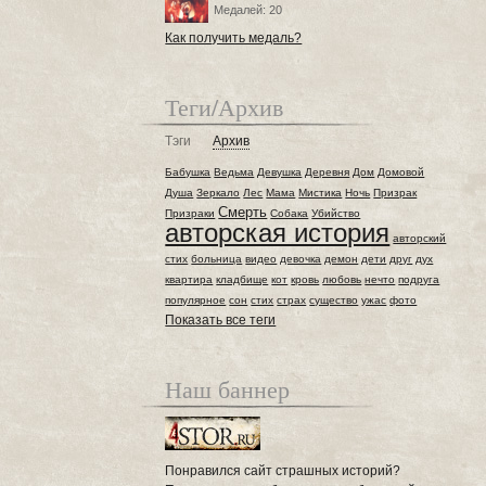
Медалей: 20
Как получить медаль?
Теги/Архив
Тэги
Архив
Бабушка
Ведьма
Девушка
Деревня
Дом
Домовой
Душа
Зеркало
Лес
Мама
Мистика
Ночь
Призрак
Смерть
Призраки
Собака
Убийство
авторская история
авторский
стих
больница
видео
девочка
демон
дети
друг
дух
квартира
кладбище
кот
кровь
любовь
нечто
подруга
популярное
сон
стих
страх
существо
ужас
фото
Показать все теги
Наш баннер
Понравился сайт страшных историй?