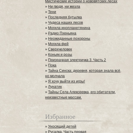
Мистические истории о нововятских лесах
»
Ни гводя, ни жезла
»
Тени
»
Последняя бутылка
»
Чудеса наших лесов
»
Могила инопланетянина
»
Радио Пхеньяна
»
Неожиданные похороны
»
Могила фей
»
Сверхчеловек
»
Коньяк и розы
»
Призрачная электричка 3. Часть 2
»
Пока
»
Тайна Синска: деревня, которая знала всё,
но молчала
»
Я хочу выйти из игры!
»
Лунатик
»
Тайны Села Алексеевка, его обитатели,
неизвестные массам.
Избранное
»
Уносящий детей
»
Русалка. Часть первая