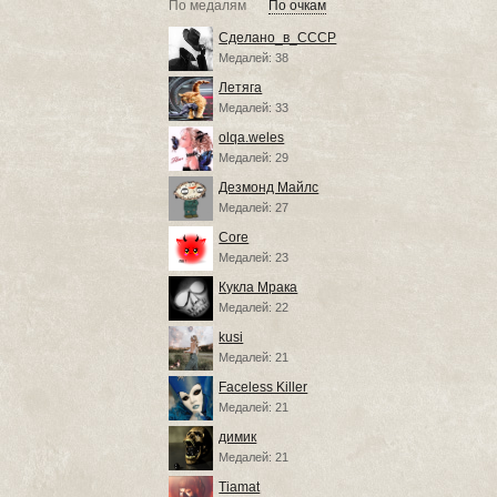
По медалям
По очкам
Сделано_в_СССР
Медалей: 38
Летяга
Медалей: 33
olqa.weles
Медалей: 29
Дезмонд Майлс
Медалей: 27
Core
Медалей: 23
Кукла Мрака
Медалей: 22
kusi
Медалей: 21
Faceless Killer
Медалей: 21
димик
Медалей: 21
Tiamat