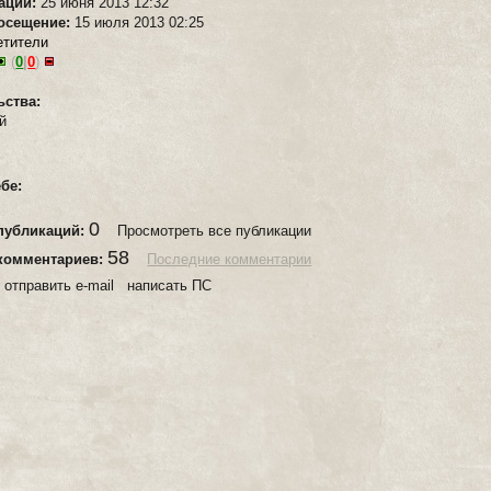
рации:
25 июня 2013 12:32
осещение:
15 июля 2013 02:25
етители
(
0
|
0
)
ьства:
й
ебе:
0
публикаций:
Просмотреть все публикации
58
комментариев:
Последние комментарии
:
отправить e-mail написать ПС