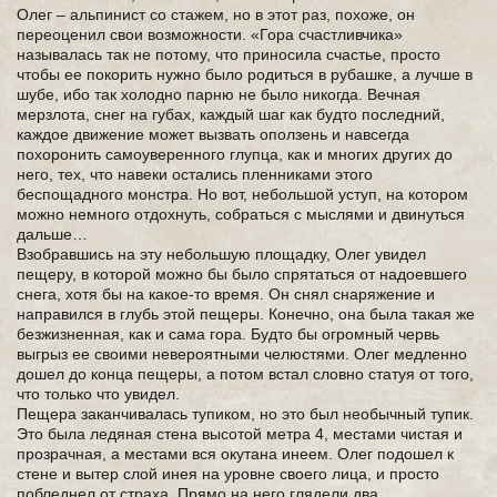
Олег – альпинист со стажем, но в этот раз, похоже, он
переоценил свои возможности. «Гора счастливчика»
называлась так не потому, что приносила счастье, просто
чтобы ее покорить нужно было родиться в рубашке, а лучше в
шубе, ибо так холодно парню не было никогда. Вечная
мерзлота, снег на губах, каждый шаг как будто последний,
каждое движение может вызвать оползень и навсегда
похоронить самоуверенного глупца, как и многих других до
него, тех, что навеки остались пленниками этого
беспощадного монстра. Но вот, небольшой уступ, на котором
можно немного отдохнуть, собраться с мыслями и двинуться
дальше…
Взобравшись на эту небольшую площадку, Олег увидел
пещеру, в которой можно бы было спрятаться от надоевшего
снега, хотя бы на какое-то время. Он снял снаряжение и
направился в глубь этой пещеры. Конечно, она была такая же
безжизненная, как и сама гора. Будто бы огромный червь
выгрыз ее своими невероятными челюстями. Олег медленно
дошел до конца пещеры, а потом встал словно статуя от того,
что только что увидел.
Пещера заканчивалась тупиком, но это был необычный тупик.
Это была ледяная стена высотой метра 4, местами чистая и
прозрачная, а местами вся окутана инеем. Олег подошел к
стене и вытер слой инея на уровне своего лица, и просто
побледнел от страха. Прямо на него глядели два