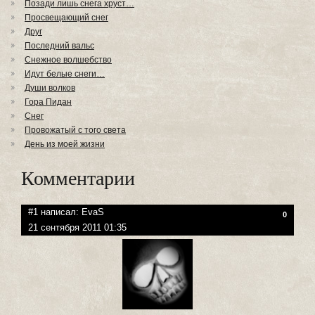
Позади лишь снега хруст…
Просвещающий снег
Друг
Последний вальс
Снежное волшебство
Идут белые снеги…
Души волков
Гора Пидан
Снег
Провожатый с того света
День из моей жизни
Комментарии
#1 написал:
EvaS
0
21 сентября 2011 01:35