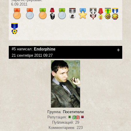
6.09.2011
#5 написал:
Endorphine
0
21 сентября 2011 09:27
Группа
:
Посетители
Репутация:
(
0
|
0
)
Публикаций: 29
Комментариев: 223