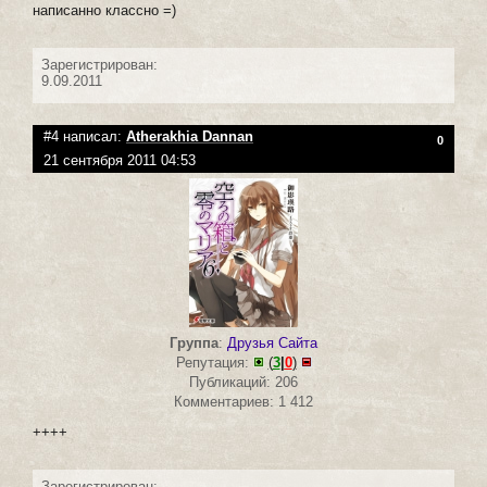
написанно классно =)
Зарегистрирован:
9.09.2011
#4 написал:
Atherakhia Dannan
0
21 сентября 2011 04:53
Группа
:
Друзья Сайта
Репутация:
(
3
|
0
)
Публикаций: 206
Комментариев: 1 412
++++
Зарегистрирован: