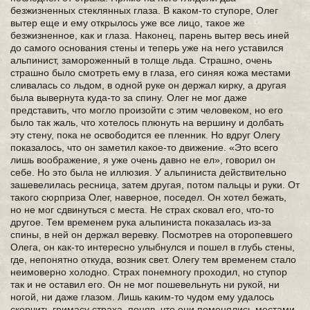
безжизненных стеклянных глаза. В каком-то ступоре, Олег
вытер еще и ему открылось уже все лицо, такое же
безжизненное, как и глаза. Наконец, парень вытер весь иней
до самого основания стены и теперь уже на него уставился
альпинист, замороженный в толще льда. Страшно, очень
страшно было смотреть ему в глаза, его синяя кожа местами
сливалась со льдом, в одной руке он держал кирку, а другая
была вывернута куда-то за спину. Олег не мог даже
представить, что могло произойти с этим человеком, но его
было так жаль, что хотелось плюнуть на вершину и долбать
эту стену, пока не освободится ее пленник. Но вдруг Олегу
показалось, что он заметил какое-то движение. «Это всего
лишь воображение, я уже очень давно не ел», говорил он
себе. Но это была не иллюзия. У альпиниста действительно
зашевелилась ресница, затем другая, потом пальцы и руки. От
такого сюрприза Олег, наверное, посeдел. Он хотел бежать,
но не мог сдвинуться с места. Не страх сковал его, что-то
другое. Тем временем рука альпиниста показалась из-за
спины, в ней он держал веревку. Посмотрев на оторопевшего
Олега, он как-то интересно улыбнулся и пошел в глубь стены,
где, непонятно откуда, возник свет. Олегу тем временем стало
неимоверно холодно. Страх понемногу проходил, но ступор
так и не оставил его. Он не мог пошевельнуть ни рукой, ни
ногой, ни даже глазом. Лишь каким-то чудом ему удалось
скорчить гримасу страха, поняв, что они поменялись местами