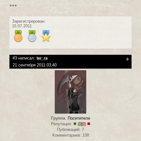
+++
Зарегистрирован:
15.07.2011
#3 написал:
ter_ra
0
21 сентября 2011 03:40
Группа
:
Посетители
Репутация:
(
0
|
0
)
Публикаций: 7
Комментариев: 108