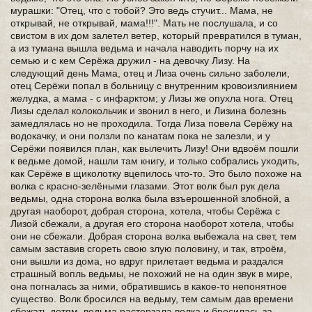
мурашки: "Отец, что с тобой? Это ведь стучит... Мама, не
открывай, не открывай, мама!!!". Мать не послушала, и со
свистом в их дом залетел ветер, который превратился в туман,
а из тумана вышла ведьма и начала наводить порчу на их
семью и с кем Серёжа дружил - на девочку Лизу. На
следующий день Мама, отец и Лиза очень сильно заболели,
отец Серёжи попал в больницу с внутренним кровоизлиянием
желудка, а мама - с инфарктом; у Лизы же опухла нога. Отец
Лизы сделал колокольчик и звонил в него, и Лизина болезнь
замедлялась но не проходила. Тогда Лиза повела Серёжу на
водокачку, и они ползли по канатам пока не залезли, и у
Серёжи появился план, как вылечить Лизу! Они вдвоём пошли
к ведьме домой, нашли там книгу, и только собрались уходить,
как Серёже в щиколотку вцепилось что-то. Это было похоже на
волка с красно-зелёными глазами. Этот волк был рук дела
ведьмы, одна сторона волка была взъерошенной злобной, а
другая наоборот, добрая сторона, хотела, чтобы Серёжа с
Лизой сбежали, а другая его сторона наоборот хотела, чтобы
они не сбежали. Добрая сторона волка выбежала на свет, тем
самым заставив сгореть свою злую половину, и так, втроём,
они вышли из дома, но вдруг прилетает ведьма и раздался
страшный вопль ведьмы, не похожий не на один звук в мире,
она погналась за ними, обратившись в какое-то непонятное
существо. Волк бросился на ведьму, тем самым дав времени
сбежать детям, ведьма растерзала волка и бросилась за