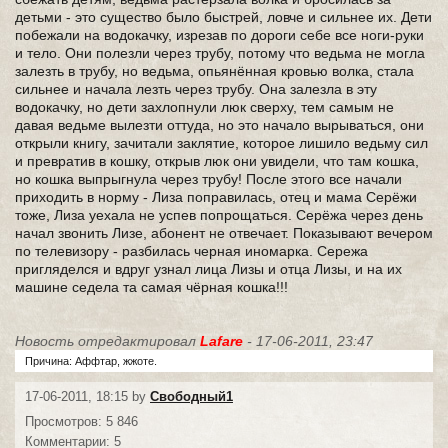
детьми - это существо было быстрей, ловче и сильнее их. Дети
побежали на водокачку, изрезав по дороги себе все ноги-руки
и тело. Они полезли через трубу, потому что ведьма не могла
залезть в трубу, но ведьма, опьянённая кровью волка, стала
сильнее и начала лезть через трубу. Она залезла в эту
водокачку, но дети захлопнули люк сверху, тем самым не
давая ведьме вылезти оттуда, но это начало вырываться, они
открыли книгу, зачитали заклятие, которое лишило ведьму сил
и превратив в кошку, открыв люк они увидели, что там кошка,
но кошка выпрыгнула через трубу! После этого все начали
приходить в норму - Лиза поправилась, отец и мама Серёжи
тоже, Лиза уехала не успев попрощаться. Серёжа через день
начал звонить Лизе, абонент не отвечает. Показывают вечером
по телевизору - разбилась черная иномарка. Сережа
пригляделся и вдруг узнал лица Лизы и отца Лизы, и на их
машине седела та самая чёрная кошка!!!
Новость отредактировал
Lafare
- 17-06-2011, 23:47
Причина: Аффтар, жжоте.
17-06-2011, 18:15 by
Свободный1
Просмотров: 5 846
Комментарии: 5