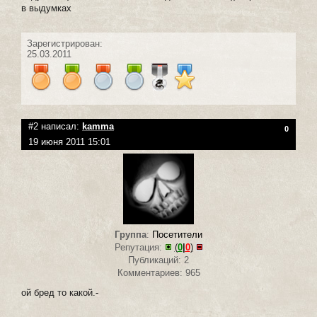
в выдумках
Зарегистрирован:
25.03.2011
#2 написал:
kamma
0
19 июня 2011 15:01
Группа
:
Посетители
Репутация:
(
0
|
0
)
Публикаций: 2
Комментариев: 965
ой бред то какой.-