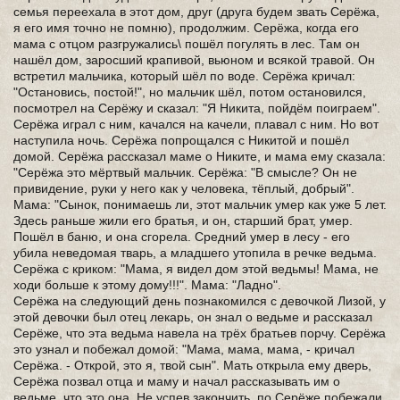
семья переехала в этот дом, друг (друга будем звать Серёжа,
я его имя точно не помню), продолжим. Серёжа, когда его
мама с отцом разгружались\ пошёл погулять в лес. Там он
нашёл дом, заросший крапивой, вьюном и всякой травой. Он
встретил мальчика, который шёл по воде. Серёжа кричал:
"Остановись, постой!", но мальчик шёл, потом остановился,
посмотрел на Серёжу и сказал: "Я Никита, пойдём поиграем".
Серёжа играл с ним, качался на качели, плавал с ним. Но вот
наступила ночь. Серёжа попрощался с Никитой и пошёл
домой. Серёжа рассказал маме о Никите, и мама ему сказала:
"Серёжа это мёртвый мальчик. Серёжа: "В смысле? Он не
привидение, руки у него как у человека, тёплый, добрый".
Мама: "Сынок, понимаешь ли, этот мальчик умер как уже 5 лет.
Здесь раньше жили его братья, и он, старший брат, умер.
Пошёл в баню, и она сгорела. Средний умер в лесу - его
убила неведомая тварь, а младшего утопила в речке ведьма.
Серёжа с криком: "Мама, я видел дом этой ведьмы! Мама, не
ходи больше к этому дому!!!". Мама: "Ладно".
Серёжа на следующий день познакомился с девочкой Лизой, у
этой девочки был отец лекарь, он знал о ведьме и рассказал
Серёже, что эта ведьма навела на трёх братьев порчу. Серёжа
это узнал и побежал домой: "Мама, мама, мама, - кричал
Серёжа. - Открой, это я, твой сын". Мать открыла ему дверь,
Серёжа позвал отца и маму и начал рассказывать им о
ведьме, что это она. Не успев закончить, по Серёже побежали