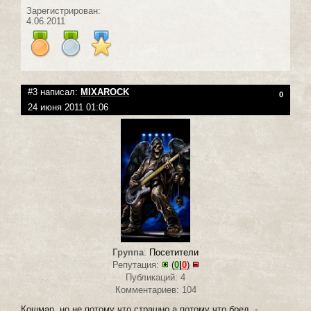
Зарегистрирован:
4.06.2011
#3 написал:
MIXAROCK
0
24 июня 2011 01:06
Группа
:
Посетители
Репутация:
(
0
|
0
)
Публикаций: 4
Комментариев: 104
Кошмар, но не потому что страшно а потому что бред. -