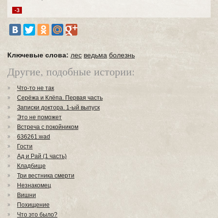
-3
Ключевые слова:
лес
ведьма
болезнь
Другие, подобные истории:
Что-то не так
Серёжа и Клёпа. Первая часть
Записки доктора. 1-ый выпуск
Это не поможет
Встреча с покойником
636261.wad
Гости
Ад и Рай (1 часть)
Кладбище
Три вестника смерти
Незнакомец
Вишни
Похищение
Что это было?