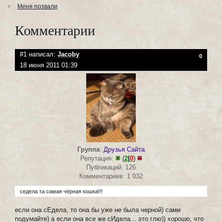
Меня позвали
Комментарии
#1 написал:
Jacoby
0
18 июня 2011 01:39
Группа
:
Друзья Сайта
Репутация:
(
2
|
0
)
Публикаций: 126
Комментариев: 1 032
седела та самая чёрная кошка!!!
если она сЕдела, то она бы уже не была черной) сами
подумайте) а если она все же сИдела... это глю)) хорошо, что