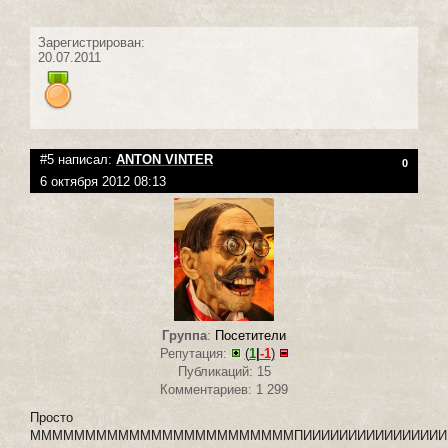
Зарегистрирован:
20.07.2011
#5 написал:
ANTON VINTER
0
6 октября 2012 08:13
Группа
:
Посетители
Репутация:
(
1
|
-1
)
Публикаций: 15
Комментариев: 1 299
Просто
ММММММММММММММММММММММММПИИИИИИИИИИИИИИИИИН