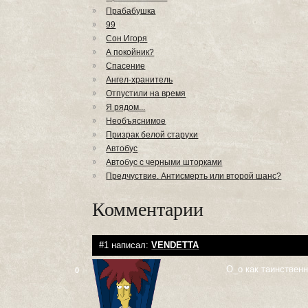
Прабабушка
99
Сон Игоря
А покойник?
Спасение
Ангел-хранитель
Отпустили на время
Я рядом...
Необъяснимое
Призрак белой старухи
Автобус
Автобус с черными шторками
Предчуствие. Антисмерть или второй шанс?
Комментарии
#1 написал:
VENDETTA
О_о как таинствен
0