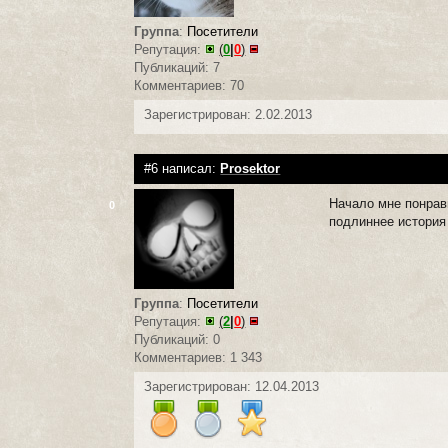
Группа
:
Посетители
Репутация:
(
0
|
0
)
Публикаций: 7
Комментариев: 70
Зарегистрирован: 2.02.2013
#6 написал:
Prosektor
Начало мне понрави
0
подлиннее история 
Группа
:
Посетители
Репутация:
(
2
|
0
)
Публикаций: 0
Комментариев: 1 343
Зарегистрирован: 12.04.2013