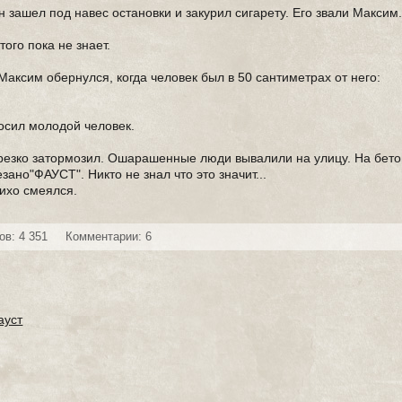
н зашел под навес остановки и закурил сигарету. Его звали Максим
того пока не знает.
Максим обернулся, когда человек был в 50 сантиметрах от него:
росил молодой человек.
 резко затормозил. Ошарашенные люди вывалили на улицу. На бет
ано"ФАУСТ". Никто не знал что это значит...
ихо смеялся.
ов: 4 351
Комментарии: 6
ауст