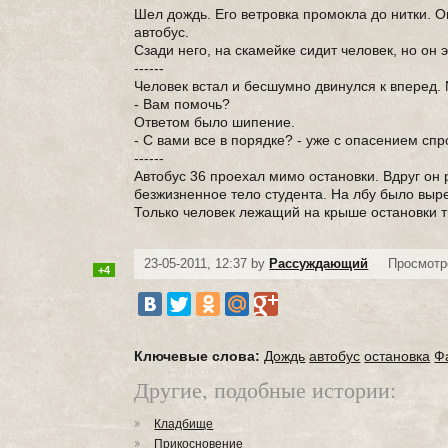
Шел дождь. Его ветровка промокла до нитки. О
автобус.
Сзади него, на скамейке сидит человек, но он э
------
Человек встал и бесшумно двинулся к вперед. 
- Вам помочь?
Ответом было шипение.
- С вами все в порядке? - уже с опасением сп
------
Автобус 36 проехал мимо остановки. Вдруг он
безжизненное тело студента. На лбу было вырез
Только человек лежащий на крыше остановки т
23-05-2011, 12:37 by
Рассуждающий
Просмотр
+4
Ключевые слова:
Дождь
автобус
остановка
Ф
Другие, подобные истории:
Кладбище
Прикосновение