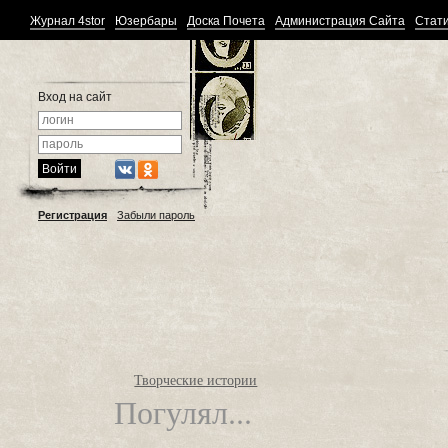
Журнал 4stor
Юзербары
Доска Почета
Администрация Сайта
Стати
Вход на сайт
Регистрация
Забыли пароль
Творческие истории
Погулял...