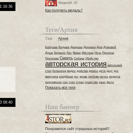
Медалей: 20
1 16:36
Как получить медаль?
Теги/Архив
Тэги
Архив
Бабушка
Ведьма
Девушка
Деревня
Дом
Домовой
Душа
Зеркало
Лес
Мама
Мистика
Ночь
Призрак
Смерть
Призраки
Собака
Убийство
авторская история
авторский
стих
больница
видео
девочка
демон
дети
друг
дух
квартира
кладбище
кот
кровь
любовь
нечто
подруга
популярное
сон
стих
страх
существо
ужас
фото
Показать все теги
3 08:40
Наш баннер
Понравился сайт страшных историй?