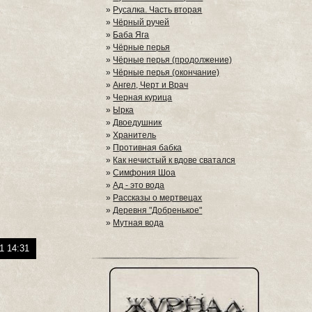
»
Русалка. Часть вторая
»
Чёрный ручей
»
Баба Яга
»
Чёрные перья
»
Чёрные перья (продолжение)
»
Чёрные перья (окончание)
»
Ангел, Черт и Врач
»
Черная курица
»
Ырка
»
Двоедушник
»
Хранитель
»
Противная бабка
»
Как нечистый к вдове сватался
»
Симфония Шоа
»
Ад - это вода
»
Рассказы о мертвецах
»
Деревня "Добренькое"
»
Мутная вода
1 14:31