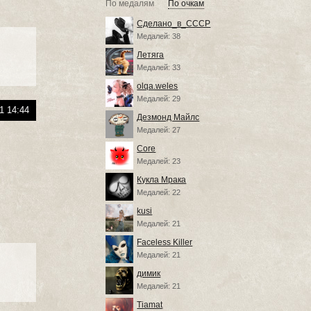
По медалям
По очкам
Сделано_в_СССР
Медалей: 38
Летяга
Медалей: 33
olqa.weles
Медалей: 29
1 14:44
Дезмонд Майлс
Медалей: 27
Core
Медалей: 23
Кукла Мрака
Медалей: 22
kusi
Медалей: 21
Faceless Killer
Медалей: 21
димик
Медалей: 21
Tiamat