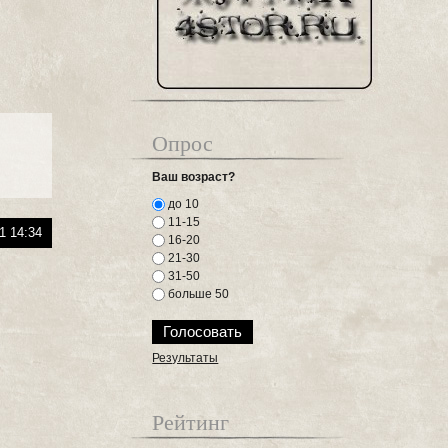
Опрос
Ваш возраст?
до 10
11-15
1 14:34
16-20
21-30
31-50
больше 50
Результаты
Рейтинг