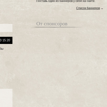
Поставь один из баннеров у себя на сайте.
Список баннеров
→
От спонсоров
3 15:20
 бы