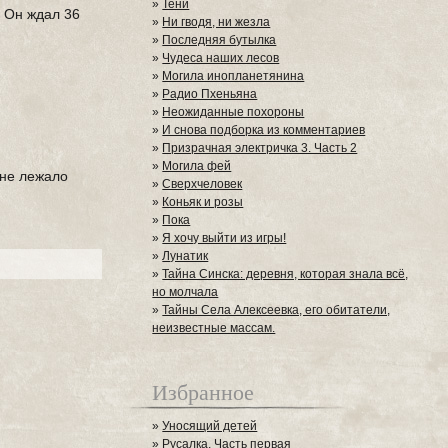
»
Тени
. Он ждал 36
»
Ни гводя, ни жезла
»
Последняя бутылка
»
Чудеса наших лесов
»
Могила инопланетянина
»
Радио Пхеньяна
»
Неожиданные похороны
»
И снова подборка из комментариев
»
Призрачная электричка 3. Часть 2
»
Могила фей
оне лежало
»
Сверхчеловек
»
Коньяк и розы
»
Пока
»
Я хочу выйти из игры!
»
Лунатик
»
Тайна Синска: деревня, которая знала всё,
но молчала
»
Тайны Села Алексеевка, его обитатели,
неизвестные массам.
Избранное
»
Уносящий детей
»
Русалка. Часть первая