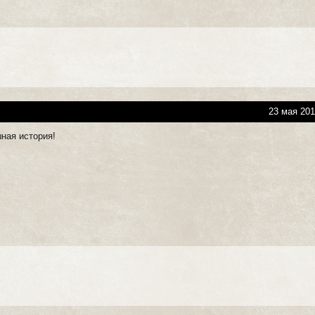
23 мая 201
ная история!