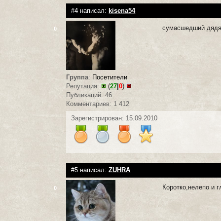
#4 написал:
kisena54
сумасшедший дядя
0
Группа
:
Посетители
Репутация:
(
27
|
0
)
Публикаций: 46
Комментариев: 1 412
Зарегистрирован: 15.09.2010
#5 написал:
ZUHRA
Коротко,нелепо и 
0