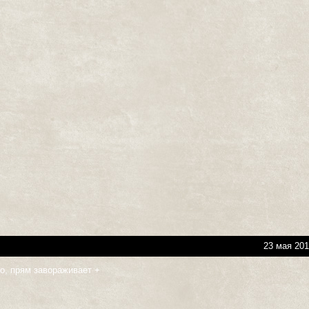
23 мая 201
но, прям завораживает +