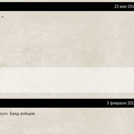
23 мая 201
 +
3 февраля 201
глухо. Бред вобщем