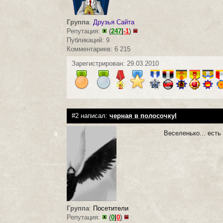
Группа
:
Друзья Сайта
Репутация:
(
247
|
-1
)
Публикаций: 9
Комментариев: 6 215
Зарегистрирован: 29.03.2010
#2 написал:
черная в полосочкуl
Веселенько... есть
0
Группа
:
Посетители
Репутация:
(
0
|
0
)