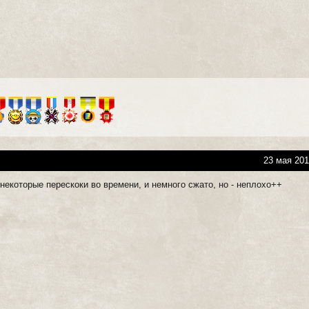
23 мая 201
 некоторые перескоки во времени, и немного сжато, но - неплохо++