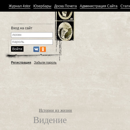
Журнал 4stor
Юзербары
Доска Почета
Администрация Сайта
Стати
Вход на сайт
Регистрация
Забыли пароль
Истории из жизни
Видение