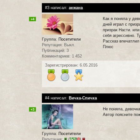
#3 написал:
акжана
Как я поняла у дев
+4
дней играл с призр
призрак Насти. или
себя агрессивно. Т
Группа
:
Посетители
Рассказ впечатлил
Репутация: Выкл.
Плюс
Публикаций: 3
Комментариев: 1 452
Зарегистрирован: 6.05.2016
#4 написал:
Вичка-Спичка
Не поняла, девочк
+3
Автор поясните по
Группа
:
Посетители
Репутация:
(
152
|
0
)