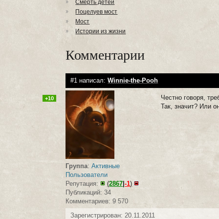
Смерть детей
Поцелуев мост
Мост
Истории из жизни
Комментарии
#1 написал:
Winnie-the-Pooh
Честно говоря, тр
+10
Так, значит? Или о
Группа
:
Активные
Пользователи
Репутация:
(
2867
|
-1
)
Публикаций: 34
Комментариев: 9 570
Зарегистрирован: 20.11.2011