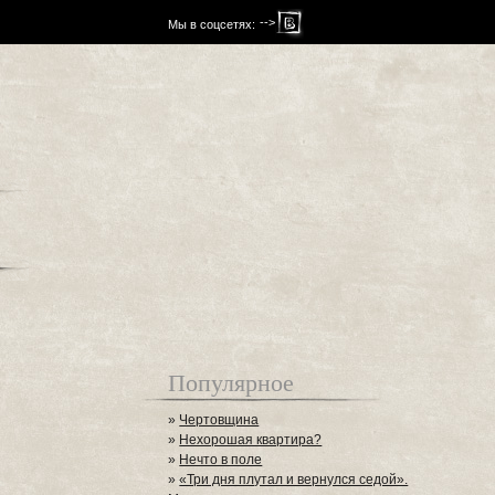
-->
Мы в соцсетях:
Популярное
»
Чертовщина
»
Нехорошая квартира?
»
Нечто в поле
»
«Три дня плутал и вернулся седой».