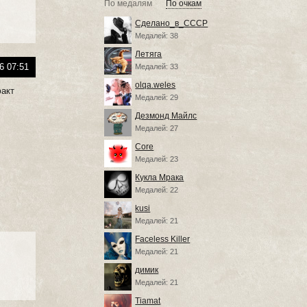
По медалям
По очкам
Сделано_в_СССР
Медалей: 38
Летяга
6 07:51
Медалей: 33
olqa.weles
факт
Медалей: 29
Дезмонд Майлс
Медалей: 27
Core
Медалей: 23
Кукла Мрака
Медалей: 22
kusi
Медалей: 21
Faceless Killer
Медалей: 21
димик
Медалей: 21
Tiamat