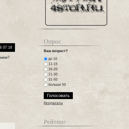
Опрос
6 07:18
Ваш возраст?
ением?
до 10
11-15
16-20
21-30
31-50
больше 50
Результаты
Рейтинг