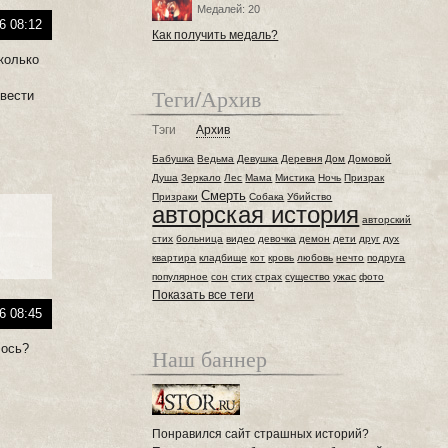
Медалей: 20
6 08:12
Как получить медаль?
сколько
Теги/Архив
 вести
Тэги
Архив
Бабушка
Ведьма
Девушка
Деревня
Дом
Домовой
Душа
Зеркало
Лес
Мама
Мистика
Ночь
Призрак
Смерть
Призраки
Собака
Убийство
авторская история
авторский
стих
больница
видео
девочка
демон
дети
друг
дух
квартира
кладбище
кот
кровь
любовь
нечто
подруга
популярное
сон
стих
страх
существо
ужас
фото
Показать все теги
6 08:45
лось?
Наш баннер
Понравился сайт страшных историй?