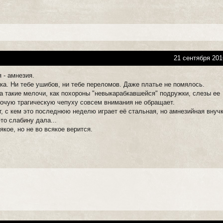
21 сентября 201
 - амнезия.
ка. Ни тебе ушибов, ни тебе переломов. Даже платье не помялось.
На такие мелочи, как похороны "невыкарабкавшейся" подружки, слезы ее
рочую трагическую чепуху совсем внимания не обращает.
, с кем это последнюю неделю играет её стальная, но амнезийная внучк
-то слабину дала...
якое, но не во всякое верится.