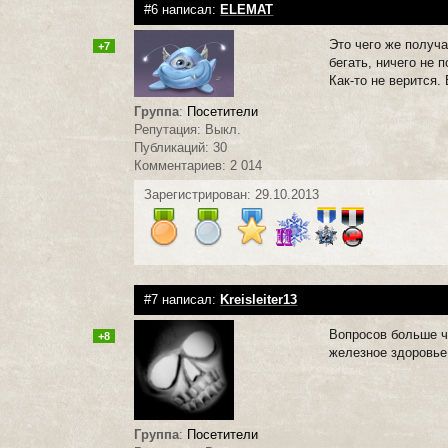
#6 написал:
ELEMAT
Это чего же получа
+7
бегать, ничего не 
Как-то не верится. 
Группа
:
Посетители
Репутация: Выкл.
Публикаций: 30
Комментариев: 2 014
Зарегистрирован: 29.10.2013
#7 написал:
Kreisleiter13
Вопросов больше ч
+8
железное здоровье
Группа
:
Посетители