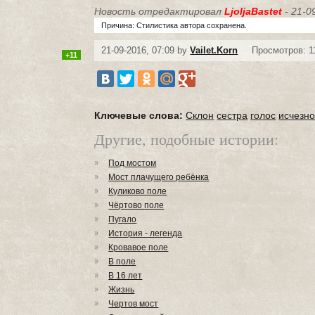
Новость отредактировал
LjoljaBastet
- 21-0
Причина: Стилистика автора сохранена.
21-09-2016, 07:09 by
Vailet.Korn
Просмотров: 1
+11
Ключевые слова:
Склон
сестра
голос
исчезн
Другие, подобные истории:
Под мостом
Мост плачущего ребёнка
Куликово поле
Чёртово поле
Пугало
История - легенда
Кровавое поле
В поле
В 16 лет
Жизнь
Чертов мост