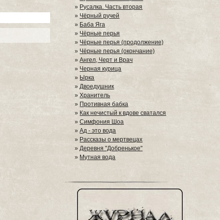
»
Русалка. Часть вторая
»
Чёрный ручей
»
Баба Яга
»
Чёрные перья
»
Чёрные перья (продолжение)
»
Чёрные перья (окончание)
»
Ангел, Черт и Врач
»
Черная курица
»
Ырка
»
Двоедушник
»
Хранитель
»
Противная бабка
»
Как нечистый к вдове сватался
»
Симфония Шоа
»
Ад - это вода
»
Рассказы о мертвецах
»
Деревня "Добренькое"
»
Мутная вода