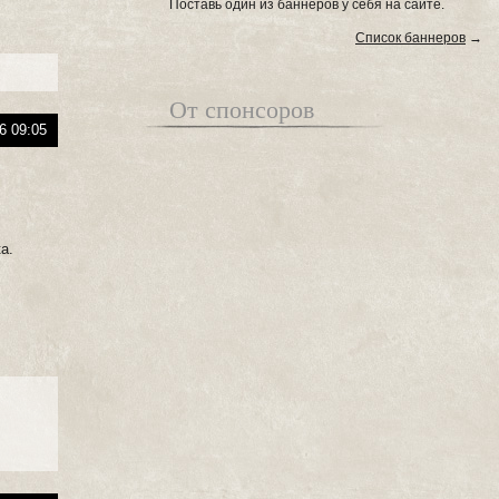
Поставь один из баннеров у себя на сайте.
Список баннеров
→
От спонсоров
6 09:05
а.