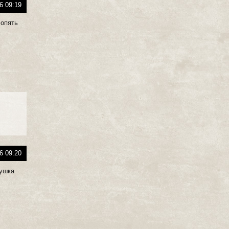
6 09:19
 опять
6 09:20
чушка