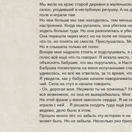
Мы жили на краю старой деревни в маленьком
склон, уходивший в неглубокую речушку. А на 
поле и играли там.
Но чем больше мы там находились, тем меньше
настроении. Когда мы ругались, она убегала на
ходить больше туда. Но она разозлилась и убеж
Она перешла через мост, но на поле не пошла,
что-то, но понять не смогла. Прислушалась. Мн
Но я слышала только её голос.
Вскоре мне надоело стоять и подслушивать, я 
голос всё ещё что-то говорил. Я искала место,
объяснять бабушке, что мы поругались, и Наст
Бабушка посмотрела на меня испуганными глаз
удивилась, но всё же ответила, за то время, чт
Я увидела, как у бабушки начали наворачивать
чай. Села на стул и начала говорить:
- Ох, дорогая моя. Неужели ты не помнишь? У
всё возможное, но она не выкарабкалась. Мне
На этой фразе у меня закололо сердце. Я не см
играли с ней… Я решила сходить туда ещё разо
видимо, дело было в этом.
Прошло много лет, но забыть эту историю я не м
может быть. Но не забыла. Несколько раз прих