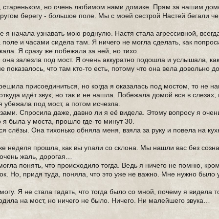
, стареньком, но очень любимом нами домике. Прям за нашим дом
другом берегу - большое поле. Мы с моей сестрой Настей бегали че
 я начала узнавать мою роднулю. Настя стала агрессивной, всегд
 поле и часами сидела там. Я ничего не могла сделать, как попрос
ала. Я сразу же побежала за ней, но тихо.
 она залезла под мост. Я очень аккуратно подошла и услышала, как
е показалось, что там кто-то есть, потому что она вела довольно до
решила присоединиться, но когда я оказалась под мостом, то не на
 откуда идёт звук, но так и не нашла. Побежала домой вся в слезах,
я убежала под мост, а потом исчезла.
ами. Спросила даже, давно ли я её видела. Этому вопросу я очен
о я была у моста, прошло где-то минут 30.
ся слёзы. Она тихонько обняла меня, взяла за руку и повела на ку
же неделя прошла, как вы упали со склона. Мы нашли вас без созн
 очень жаль, дорогая…
огла понять, что происходило тогда. Ведь я ничего не помню, кром
к. Но, придя туда, поняла, что это уже не важно. Мне нужно было 
огу. Я не стала гадать, что тогда было со мной, почему я видела то
одила на мост, но ничего не было. Ничего. Ни малейшего звука…