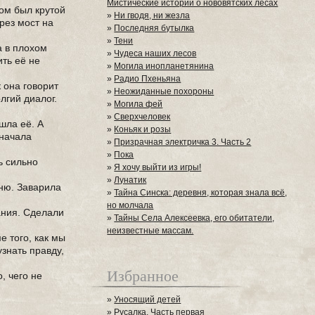
Мистические истории о нововятских лесах
ом был крутой
»
Ни гводя, ни жезла
рез мост на
»
Последняя бутылка
»
Тени
а в плохом
»
Чудеса наших лесов
ить её не
»
Могила инопланетянина
»
Радио Пхеньяна
 она говорит
»
Неожиданные похороны
лгий диалог.
»
Могила фей
»
Сверхчеловек
шла её. А
»
Коньяк и розы
 начала
»
Призрачная электричка 3. Часть 2
»
Пока
ь сильно
»
Я хочу выйти из игры!
»
Лунатик
хню. Заварила
»
Тайна Синска: деревня, которая знала всё,
но молчала
ания. Сделали
»
Тайны Села Алексеевка, его обитатели,
неизвестные массам.
е того, как мы
узнать правду,
Избранное
, чего не
»
Уносящий детей
»
Русалка. Часть первая