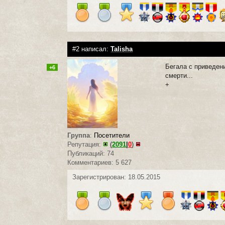
#2 написал:
Talisha
Бегала с приведен
+6
смерти...
+
Группа
:
Посетители
Репутация:
(
2091
|
0
)
Публикаций: 74
Комментариев: 5 627
Зарегистрирован: 18.05.2015